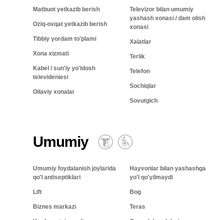
Matbuot yetkazib berish
Televizor bilan umumiy
yashash xonasi / dam olish
Oziq-ovqat yetkazib berish
xonasi
Tibbiy yordam to'plami
Xalatlar
Xona xizmati
Terlik
Kabel / sun'iy yo'ldosh
Telefon
televideniesi
Sochiqlar
Oilaviy xonalar
Sovutgich
Umumiy
Umumiy foydalanish joylarida
Hayvonlar bilan yashashga
qo'l antiseptiklari
yo'l qo'yilmaydi
Lift
Bog
Biznes markazi
Teras