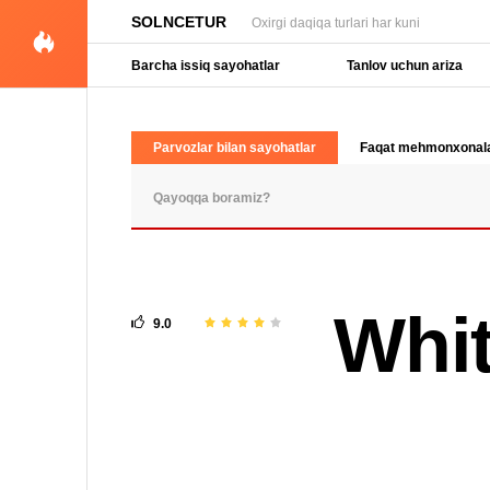
SOLNCETUR
Oxirgi daqiqa turlari har kuni
Barcha issiq sayohatlar
Tanlov uchun ariza
Parvozlar bilan sayohatlar
Faqat mehmonxonal
OMMABOP SO'ROVLAR
Whit
9.0