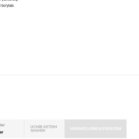
l bo'ylab.
lar
UCHIB KETISH
VARIANTLARNI KO'RSATISH
SHAHRI
lar