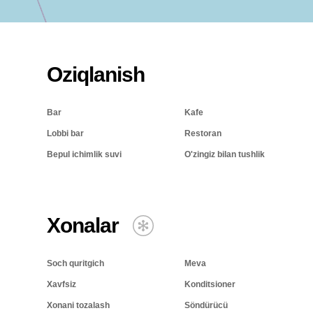
Oziqlanish
Bar
Kafe
Lobbi bar
Restoran
Bepul ichimlik suvi
O'zingiz bilan tushlik
Xonalar
Soch quritgich
Meva
Xavfsiz
Konditsioner
Xonani tozalash
Söndürücü