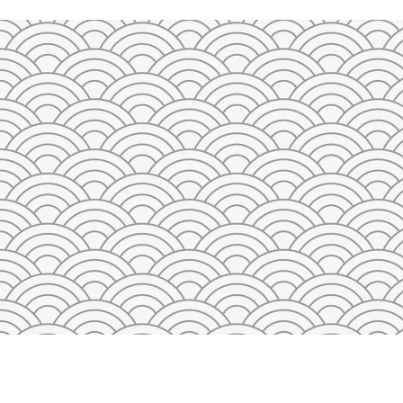
23
24
25
26
27
28
29
27
28
29
30
31
1
2
3
4
5
QAYTA O'RNATISH