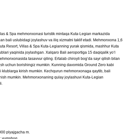
Villas & Spa mehmonxonasi turistik mintaqa Kuta-Legian markazida
bali uslubidagi joylashuv va iliq xizmatni taklif etadi. Mehmonxona 1,6
Kuta Resort, Villas & Spa Kuta-Legianning yurak qismida, mashhur Kuta
ublari yaqinida joylashgan. Xalqaro Bali aeroportiga 15 daqiqalik yo‘l
monxonasida tasavvur qiling. Ertalab chiroyli bog‘da sayr qilish bilan
lish uchun borishingiz mumkin. Kunning davomida Ground Zero kabi
dagi klublarga kirish mumkin. Kechqurun mehmonxonaga qaytib, bali
lanish mumkin. Mehmonxonaning qulay joylashuvi Kuta-Legian
i.
000 plyajgacha m.
h: yumshoq.