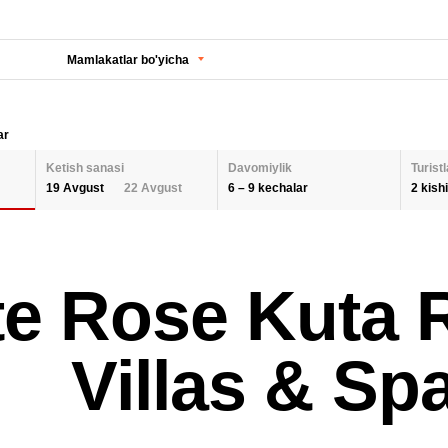
Mamlakatlar bo'yicha
ar
Ketish sanasi
Davomiylik
Turistl
6 – 9 kechalar
2 kishi
19 Avgust
22 Avgust
KECHALAR SONI
KETISH SANASI
Orqaga
ODA
e Rose Kuta R
2 K
AUGUST 2026
Barcha hududlarni tanlash
SEPTEMBER 202
6
9
26
27
28
29
30
31
1
30
31
1
BOL
Villas & Sp
QAYTA O'RNATISH
2
3
4
5
6
7
8
6
7
8
9
10
11
12
13
14
15
13
14
15
QAY
16
17
18
19
20
21
22
20
21
22