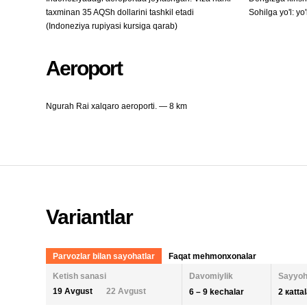
taxminan 35 AQSh dollarini tashkil etadi
Sohilga yo'l: yo'
(Indoneziya rupiyasi kursiga qarab)
Aeroport
Ngurah Rai xalqaro aeroporti. — 8 km
Variantlar
Parvozlar bilan sayohatlar
Faqat mehmonxonalar
Ketish sanasi
Davomiylik
Sayyoh
19 Avgust
22 Avgust
6 – 9 kechalar
2 кatta