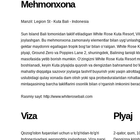
Mehmonxona
Manzil: Legion St - Kuta Bali - Indonesia
Sun Island Bali tomonidan taklif etiladigan White Rose Kuta Resort, 
joylashgan. Bu mehmonxona zamonaviy elementlar bilan uyg‘unlashgan 
gektar maydonni egallagan tropik bog‘lar bilan o‘ralgan. White Rose 
plyaji, Ground Zero va Poppies Lane 2, shuningdek, Balining taniqli kl
masofasida yetib borish mumkin. O‘zingizni White Rose Kuta Resort meh
boshlanadi, keyin Kuta plyajida quyosh va dengizdan bahramand bo‘
mahalliy diqqatga sazovor joylarga tashrif buyurish yoki yaqin atrof
uslubidagi qulay xonada dam olish yoki spa protseduralaridan rohat
mintaqasining barcha takliflarini osonlik bilan o‘rganish imkonini berad
Rasmiy sayt: http://www.whiterosebali.com
Viza
Plyaj
Qozog'iston fuqarolari uchun u to'g'ridan-to'g'ri
2-qator, qum, 1
Indoneziyadagi aeroportda joylashgan. Viza narxi
Dengizga kiris