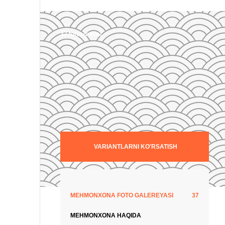
37 fotosuratlar
VARIANTLARNI KO'RSATISH
MEHMONXONA FOTO GALEREYASI
37
MEHMONXONA HAQIDA