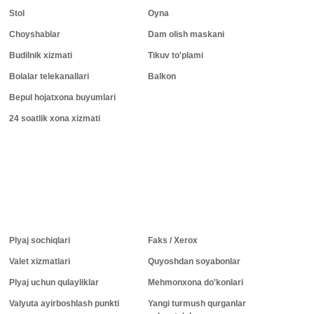
Stol
Oyna
Choyshablar
Dam olish maskani
Budilnik xizmati
Tikuv to'plami
Bolalar telekanallari
Balkon
Bepul hojatxona buyumlari
24 soatlik xona xizmati
Plyaj sochiqlari
Faks / Xerox
Valet xizmatlari
Quyoshdan soyabonlar
Plyaj uchun qulayliklar
Mehmonxona do'konlari
Valyuta ayirboshlash punkti
Yangi turmush qurganlar