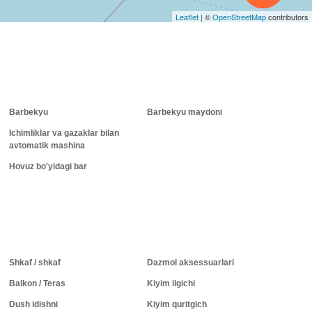
Leaflet
|
©
OpenStreetMap
contributors
Barbekyu
Barbekyu maydoni
Ichimliklar va gazaklar bilan
avtomatik mashina
Hovuz bo'yidagi bar
Shkaf / shkaf
Dazmol aksessuarlari
Balkon / Teras
Kiyim ilgichi
Dush idishni
Kiyim quritgich