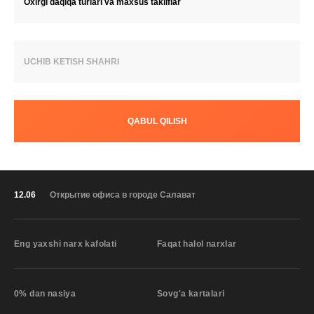
Oxirgi daqiqa turlari va maxsus takliflar
UCHIB KETISH SHAHRI
QABUL QILISH
12.06
Открытие офиса в городе Салават
Eng yaxshi narx kafolati
Faqat halol narxlar
0% dan nasiya
Sovg'a kartalari