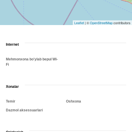
Leaflet
|
©
OpenStreetMap
contributors
Internet
Mehmonxona bo'ylab bepul Wi-
Fi
Xonalar
Temir
Oshxona
Dazmol aksessuarlari