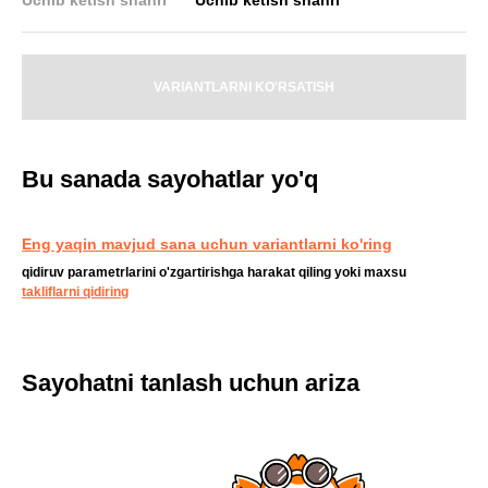
VARIANTLARNI KO'RSATISH
Bu sanada sayohatlar yo'q
Eng yaqin mavjud sana uchun variantlarni ko'ring
qidiruv parametrlarini o'zgartirishga harakat qiling yoki maxsu
takliflarni qidiring
Sayohatni tanlash uchun ariza