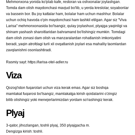
Mehmonxona yonida ko'plab kafe, restoran va oshxonalar joylashgan.
Tomda dam olish maydonchasi mavjud bo'lib, u yerda kreslolar, soyabonlar
va bassein bor. Bu joy kattalar ham, bolalar ham uchun mashhur. Bolalar
uchun ochiq havoda o'yin maydonchasi ham tashkil etilgan. Agar siz "Viva
Larisa" mehmonxonasida bo'lsangiz, qulay joylashuvi, plyajga yaqinligi va
shinam yashash sharoitlaridan bahramand bo'lishingiz mumkin. Tomdagi
dam olish zonasi dam olish va manzaralardan rohatlanish imkoniyatini
beradi, yaqin atrofdagi turli xil ovqatlanish joylari esa mahalliy taomlardan
zavqlanishni osonlashtiradi.
Rasmiy sayt: https://larisa-otel-adler.ru
Viza
Qozog'iston fuqarolari uchun viza kerak emas. Agar siz boshqa
mamlakat fuqarosi bo'lsangiz, mamlakatga kirish qoidalarini o'zingiz
bilib olishingiz yoki menejerlarimizdan yordam so'rashingiz kerak.
Plyaj
3-qator, jihozlangan, toshli plyaj, 350 plyajgacha m.
Dengizga kirish: toshli.