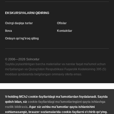
EKSKURSIYALARNI QIDIRING
Oxirgi daqiqa turlar
Ofislar
Ilova
Kontaktlar
Onlayn qo'ng'iroq qiling
© 2006—
2026
Solncetur
Saytda joylashtirilgan barcha materiallar va narxlar faqat ma'lumot uchun
mo'ljallangan va Qozog'iston Respublikasi Fuqarolik Kodeksining 395 (5)
moddasi qoidalarida belgilangan ommaviy oferta emas.
Sifat xizmati
—
V-holding MChJ cookie-fayllaridagi ma'lumotlardan foydalanadi. Saytda
Sizning mintaqangiz
qolish bilan, siz
cookie-fayllaridagi ma'lumotlaringizni qayta ishlashga
Maxfiylik
Valyuta
KZT Qozog'iston tenge
rozilik bildirasiz
. Agar siz ushbu ma'lumotlar qayta ishlanishini
siyosati
xohlamasangiz, brauzer sozlamalarida cookie-fayllarni o'chirib qo'ying.
Yuridik ma'lumot