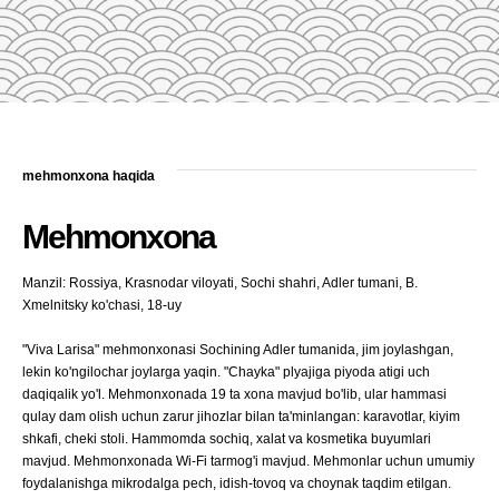
mehmonxona haqida
Mehmonxona
Manzil: Rossiya, Krasnodar viloyati, Sochi shahri, Adler tumani, B.
Xmelnitsky ko'chasi, 18-uy
"Viva Larisa" mehmonxonasi Sochining Adler tumanida, jim joylashgan,
lekin ko'ngilochar joylarga yaqin. "Chayka" plyajiga piyoda atigi uch
daqiqalik yo'l. Mehmonxonada 19 ta xona mavjud bo'lib, ular hammasi
qulay dam olish uchun zarur jihozlar bilan ta'minlangan: karavotlar, kiyim
shkafi, cheki stoli. Hammomda sochiq, xalat va kosmetika buyumlari
mavjud. Mehmonxonada Wi-Fi tarmog'i mavjud. Mehmonlar uchun umumiy
foydalanishga mikrodalga pech, idish-tovoq va choynak taqdim etilgan.