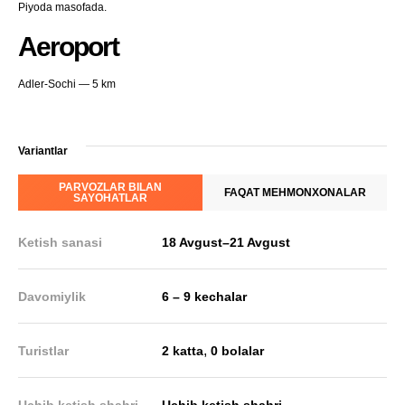
Piyoda masofada.
Aeroport
Adler-Sochi — 5 km
Variantlar
PARVOZLAR BILAN
FAQAT MEHMONXONALAR
SAYOHATLAR
Ketish sanasi
18 Avgust
–
21 Avgust
Davomiylik
6 – 9 kechalar
,
Turistlar
2 katta
0 bolalar
Uchib ketish shahri
Uchib ketish shahri