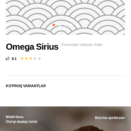
Omega Sirius
Krasnodar viloyati, Adler
9.1
KO'PROQ VARIANTLAR
Mobil ilova
Barcha qurilmalar
Oxirgi daqiqa turlar