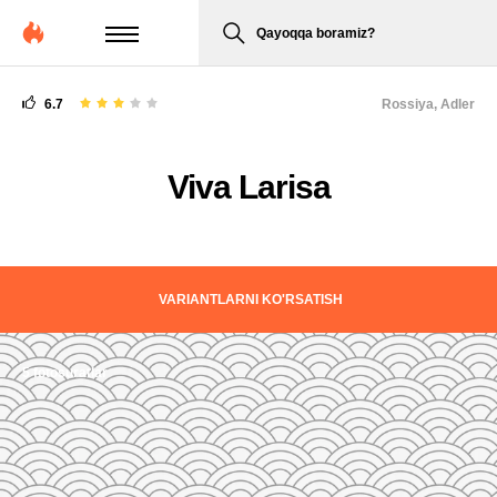
Qayoqqa boramiz?
6.7
Rossiya,
Adler
Viva Larisa
VARIANTLARNI KO'RSATISH
5 fotosuratlar