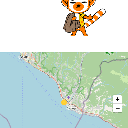
+
1
−