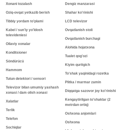
Xonani tozalash
Dengiz manzarasi
Oziq-ovqat yetkazib berish
Shahar ko'rinishi
Tibbiy yordam to'plami
LCD televizor
Kabel / sun'iy yo'ldosh
Ovqatlanish stoli
televideniesi
Ovqatlanish burchagi
Oilaviy xonalar
Alohida hojatxona
Konditsioner
Tualet qog'ozi
Söndürücü
Kiyim quritgich
Hammom
To'shak yaqinidagi rozetka
Tutun detektori / sensori
Plitka / marmar zamin
Televizor bilan umumiy yashash
Diqqatga sazovor joy ko'rinishi
xonasi / dam olish xonasi
Kengaytirilgan to'shaklar (2
Xalatlar
metrdan ortiq)
Terlik
Oshxona anjomlari
Telefon
Oshxona
Sochiqlar