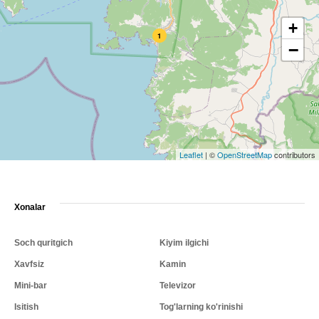
+
1
−
Leaflet
|
©
OpenStreetMap
contributors
Xonalar
Soch quritgich
Kiyim ilgichi
Xavfsiz
Kamin
Mini-bar
Televizor
Isitish
Tog'larning ko'rinishi