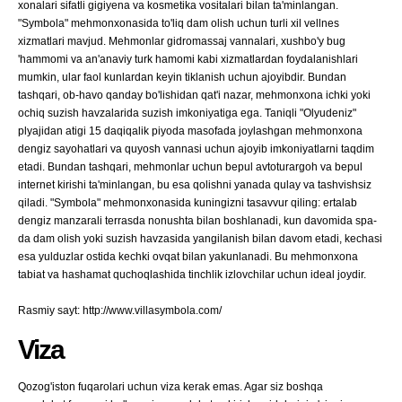
xonalari sifatli gigiyena va kosmetika vositalari bilan ta'minlangan.
"Symbola" mehmonxonasida to'liq dam olish uchun turli xil vellnes
xizmatlari mavjud. Mehmonlar gidromassaj vannalari, xushbo'y bug
'hammomi va an'anaviy turk hamomi kabi xizmatlardan foydalanishlari
mumkin, ular faol kunlardan keyin tiklanish uchun ajoyibdir. Bundan
tashqari, ob-havo qanday bo'lishidan qat'i nazar, mehmonxona ichki yoki
ochiq suzish havzalarida suzish imkoniyatiga ega. Taniqli "Olyudeniz"
plyajidan atigi 15 daqiqalik piyoda masofada joylashgan mehmonxona
dengiz sayohatlari va quyosh vannasi uchun ajoyib imkoniyatlarni taqdim
etadi. Bundan tashqari, mehmonlar uchun bepul avtoturargoh va bepul
internet kirishi ta'minlangan, bu esa qolishni yanada qulay va tashvishsiz
qiladi. "Symbola" mehmonxonasida kuningizni tasavvur qiling: ertalab
dengiz manzarali terrasda nonushta bilan boshlanadi, kun davomida spa-
da dam olish yoki suzish havzasida yangilanish bilan davom etadi, kechasi
esa yulduzlar ostida kechki ovqat bilan yakunlanadi. Bu mehmonxona
tabiat va hashamat quchoqlashida tinchlik izlovchilar uchun ideal joydir.
Rasmiy sayt: http://www.villasymbola.com/
Viza
Qozog'iston fuqarolari uchun viza kerak emas. Agar siz boshqa