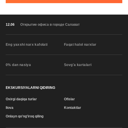
12.06
Открытие офиса в городе Салават
Eng yaxshi narx kafolati
Faqat halol narxlar
0% dan nasiya
Sovg'a kartalari
EKSKURSIYALARNI QIDIRING
Oxirgi daqiqa turlar
Ofislar
Ilova
Kontaktlar
Onlayn qo'ng'iroq qiling