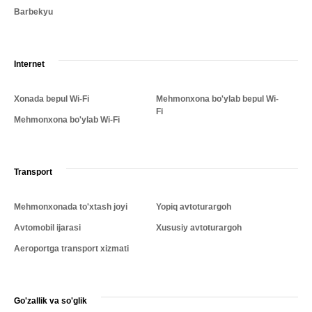
Barbekyu
Internet
Xonada bepul Wi-Fi
Mehmonxona bo'ylab bepul Wi-
Fi
Mehmonxona bo'ylab Wi-Fi
Transport
Mehmonxonada to'xtash joyi
Yopiq avtoturargoh
Avtomobil ijarasi
Xususiy avtoturargoh
Aeroportga transport xizmati
Go'zallik va so'glik