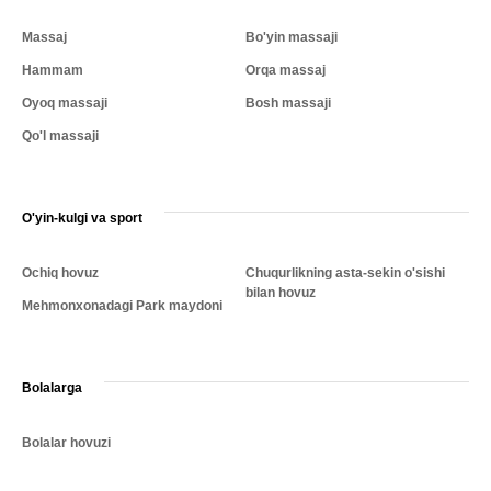
Massaj
Bo'yin massaji
Hammam
Orqa massaj
Oyoq massaji
Bosh massaji
Qo'l massaji
O'yin-kulgi va sport
Ochiq hovuz
Chuqurlikning asta-sekin o'sishi
bilan hovuz
Mehmonxonadagi Park maydoni
Bolalarga
Bolalar hovuzi