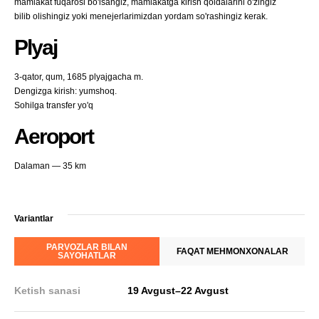
mamlakat fuqarosi bo'lsangiz, mamlakatga kirish qoidalarini o'zingiz
bilib olishingiz yoki menejerlarimizdan yordam so'rashingiz kerak.
Plyaj
3-qator, qum, 1685 plyajgacha m.
Dengizga kirish: yumshoq.
Sohilga transfer yo'q
Aeroport
Dalaman — 35 km
Variantlar
PARVOZLAR BILAN
FAQAT MEHMONXONALAR
SAYOHATLAR
Ketish sanasi
19 Avgust
–
22 Avgust