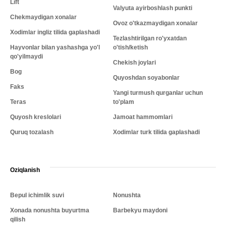
Lift
Valyuta ayirboshlash punkti
Chekmaydigan xonalar
Ovoz o'tkazmaydigan xonalar
Xodimlar ingliz tilida gaplashadi
Tezlashtirilgan ro'yxatdan
Hayvonlar bilan yashashga yo'l
o'tish/ketish
qo'yilmaydi
Chekish joylari
Bog
Quyoshdan soyabonlar
Faks
Yangi turmush qurganlar uchun
Teras
to'plam
Quyosh kreslolari
Jamoat hammomlari
Quruq tozalash
Xodimlar turk tilida gaplashadi
Oziqlanish
Bepul ichimlik suvi
Nonushta
Xonada nonushta buyurtma
Barbekyu maydoni
qilish