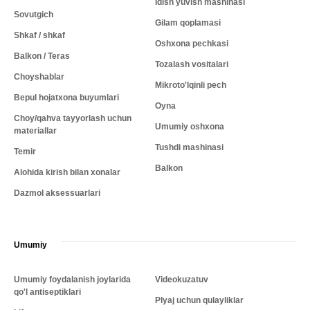
Idish yuvish mashinasi
Sovutgich
Gilam qoplamasi
Shkaf / shkaf
Oshxona pechkasi
Balkon / Teras
Tozalash vositalari
Choyshablar
Mikroto'lqinli pech
Bepul hojatxona buyumlari
Oyna
Choy/qahva tayyorlash uchun
Umumiy oshxona
materiallar
Tushdi mashinasi
Temir
Balkon
Alohida kirish bilan xonalar
Dazmol aksessuarlari
Umumiy
Umumiy foydalanish joylarida
Videokuzatuv
qo'l antiseptiklari
Plyaj uchun qulayliklar