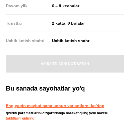
Davomiylik
6 – 9 kechalar
,
Turistlar
2 katta
0 bolalar
Uchib ketish shahri
Uchib ketish shahri
VARIANTLARNI KO'RSATISH
Bu sanada sayohatlar yo'q
Eng yaqin mavjud sana uchun variantlarni ko'ring
qidiruv parametrlarini o'zgartirishga harakat qiling yoki maxsu
takliflarni qidiring