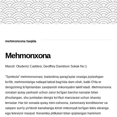
mehmonxona haqida
Mehmonxona
Manzil: Oludeniz Caddesi, Geoffrey Davidson Sokak No:1
"Symbola" mehmonxonasi, balandroq qarag'aylar orasiga joylashgan
bo'lib, mehmonlariga nafaqat tabiat bag'rida dam olish, balki O'rta er
dengizining to'lqinlaridan zavqlanish imkoniyatini taklif etadi. Mehmonxona
xonalari qulay yashash uchun zarur bo'lgan barcha narsalar bilan
jihozlangan, shu jumladan dengiz ko'rfazi manzarasi uchun shaxsiy
terraslar. Har bir xonada qulay mini-oshxona, zamonaviy konditsioner va
xalqaro sun'iy yo'ldosh kanallariga kirish imkoniyati bo'lgan tekis ekranga
ega televizor mavjud. Keramika plitkalari bilan qoplangan hammom