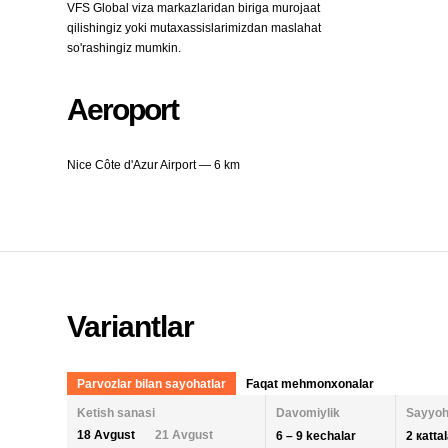
VFS Global viza markazlaridan biriga murojaat
qilishingiz yoki mutaxassislarimizdan maslahat
so'rashingiz mumkin.
Aeroport
Nice Côte d'Azur Airport — 6 km
Variantlar
Parvozlar bilan sayohatlar
Faqat mehmonxonalar
Ketish sanasi
Davomiylik
Sayyoh
18 Avgust
21 Avgust
6 – 9 kechalar
2 кatta