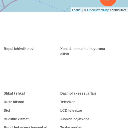
Leaflet
|
©
OpenStreetMap
contributors
Bepul ichimlik suvi
Xonada nonushta buyurtma
qilish
Shkaf / shkaf
Dazmol aksessuarlari
Dush idishni
Televizor
Stol
LCD televizor
Budilnik xizmati
Alohida hojatxona
Bepul hojatxona buyumlari
Tualet qog'ozi