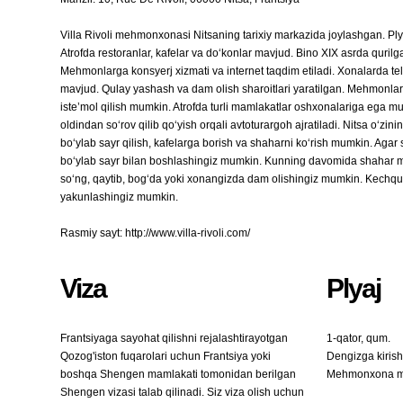
Villa Rivoli mehmonxonasi Nitsaning tarixiy markazida joylashgan. Ply
Atrofda restoranlar, kafelar va do‘konlar mavjud. Bino XIX asrda quri
Mehmonlarga konsyerj xizmati va internet taqdim etiladi. Xonalarda tel
mavjud. Qulay yashash va dam olish sharoitlari yaratilgan. Mehmonlarga
iste’mol qilish mumkin. Atrofda turli mamlakatlar oshxonalariga ega m
oldindan so‘rov qilib qo‘yish orqali avtoturargoh ajratiladi. Nitsa o‘zi
bo‘ylab sayr qilish, kafelarga borish va shaharni ko‘rish mumkin. Aga
bo‘ylab sayr bilan boshlashingiz mumkin. Kunning davomida shahar ma
so‘ng, qaytib, bog‘da yoki xonangizda dam olishingiz mumkin. Kechquru
yakunlashingiz mumkin.
Rasmiy sayt: http://www.villa-rivoli.com/
Viza
Plyaj
Frantsiyaga sayohat qilishni rejalashtirayotgan
1-qator, qum.
Qozog'iston fuqarolari uchun Frantsiya yoki
Dengizga kiris
boshqa Shengen mamlakati tomonidan berilgan
Mehmonxona ma
Shengen vizasi talab qilinadi. Siz viza olish uchun