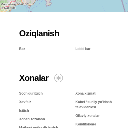
Oziqlanish
Bar
Lobbi bar
Xonalar
Soch quritgich
Xona xizmati
Xavfsiz
Kabel / sun'iy yo'ldosh
televideniesi
Isitish
Oilaviy xonalar
Xonani tozalash
Konditsioner
Matbuot yetkazib berish