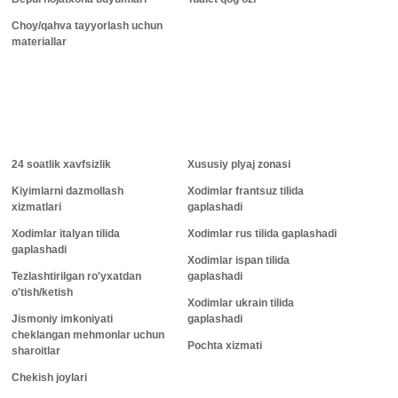
Choy/qahva tayyorlash uchun
materiallar
24 soatlik xavfsizlik
Xususiy plyaj zonasi
Kiyimlarni dazmollash
Xodimlar frantsuz tilida
xizmatlari
gaplashadi
Xodimlar italyan tilida
Xodimlar rus tilida gaplashadi
gaplashadi
Xodimlar ispan tilida
Tezlashtirilgan ro'yxatdan
gaplashadi
o'tish/ketish
Xodimlar ukrain tilida
Jismoniy imkoniyati
gaplashadi
cheklangan mehmonlar uchun
Pochta xizmati
sharoitlar
Chekish joylari