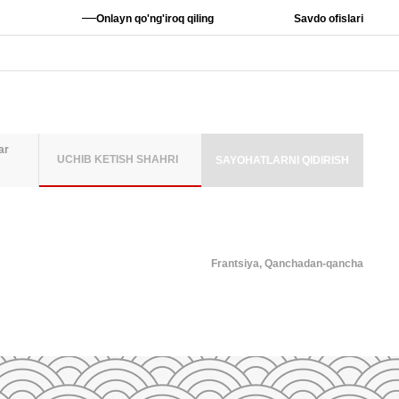
—
Onlayn qo'ng'iroq qiling
Savdo ofislari
ar
UCHIB KETISH SHAHRI
SAYOHATLARNI QIDIRISH
MLAR SONI
ATTALAR
6
Frantsiya,
Qanchadan-qancha
2
3
4
5
A QO'SHISH
9
10
11
12
16
17
18
19
TA O'RNATISH
23
24
25
26