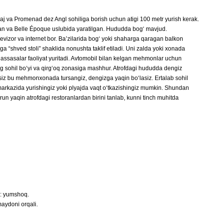
aj va Promenad dez Angl sohiliga borish uchun atigi 100 metr yurish kerak.
lgan va Belle Époque uslubida yaratilgan. Hududda bog‘ mavjud.
evizor va internet bor. Ba’zilarida bog‘ yoki shaharga qaragan balkon
 “shved stoli” shaklida nonushta taklif etiladi. Uni zalda yoki xonada
uassasalar faoliyat yuritadi. Avtomobil bilan kelgan mehmonlar uchun
ning sohil bo‘yi va qirg‘oq zonasiga mashhur. Atrofdagi hududda dengiz
r siz bu mehmonxonada tursangiz, dengizga yaqin bo‘lasiz. Ertalab sohil
rkazida yurishingiz yoki plyajda vaqt o‘tkazishingiz mumkin. Shundan
n yaqin atrofdagi restoranlardan birini tanlab, kunni tinch muhitda
h: yumshoq.
ydoni orqali.