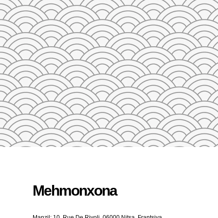
23
24
25
26
27
28
29
27
28
29
30
31
1
2
3
4
5
QAYTA O'RNATISH
Mehmonxona
Manzil: 10, Rue De Rivoli, 06000 Nitsa, Frantsiya