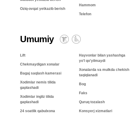
Hammom
Oziq-ovqat yetkazib berish
Telefon
Umumiy
Lift
Hayvonlar bilan yashashga
yo'l qo'yilmaydi
Chekmaydigan xonalar
Xonalarda va mulkda chekish
Bagaj saqlash kamerasi
taqiqlanadi
Xodimlar nemis tilida
Bog
gaplashadi
Faks
Xodimlar ingliz tilida
gaplashadi
Quruq tozalash
24 soatlik qabulxona
Konsyerj xizmatlari