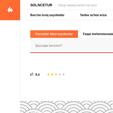
SOLNCETUR
Oxirgi daqiqa turlari har kuni
Barcha issiq sayohatlar
Tanlov uchun ariza
Parvozlar bilan sayohatlar
Faqat mehmonxonal
OMMABOP SO'ROVLAR
9.4
32 fotosuratlar