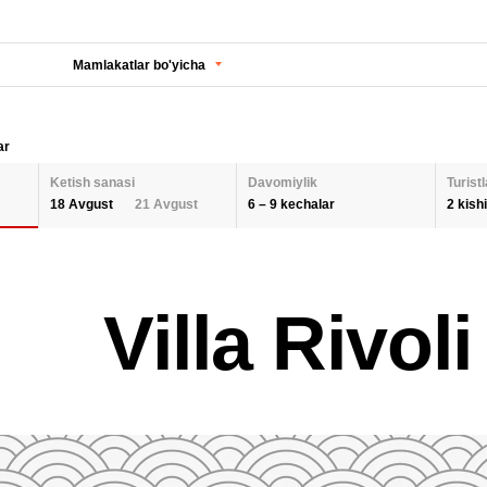
Mamlakatlar bo'yicha
ar
Ketish sanasi
Davomiylik
Turistl
6 – 9 kechalar
2 kishi
18 Avgust
21 Avgust
KECHALAR SONI
KETISH SANASI
Orqaga
ODA
Villa Rivoli
2 K
AUGUST 2026
Barcha hududlarni tanlash
SEPTEMBER 202
6
9
26
27
28
29
30
31
1
30
31
1
BOL
QAYTA O'RNATISH
2
3
4
5
6
7
8
6
7
8
9
10
11
12
13
14
15
13
14
15
QAY
16
17
18
19
20
21
22
20
21
22