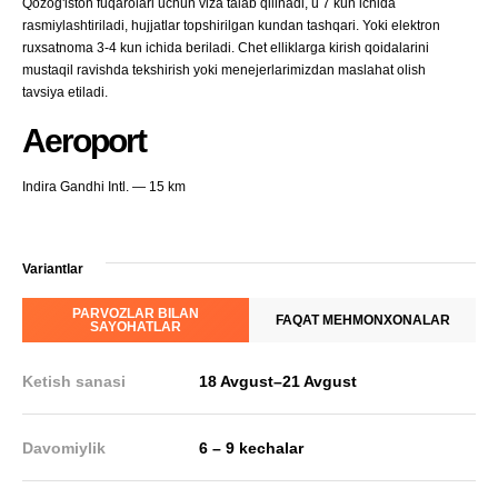
Qozog'iston fuqarolari uchun viza talab qilinadi, u 7 kun ichida
rasmiylashtiriladi, hujjatlar topshirilgan kundan tashqari. Yoki elektron
ruxsatnoma 3-4 kun ichida beriladi. Chet elliklarga kirish qoidalarini
mustaqil ravishda tekshirish yoki menejerlarimizdan maslahat olish
tavsiya etiladi.
Aeroport
Indira Gandhi Intl. — 15 km
Variantlar
PARVOZLAR BILAN
FAQAT MEHMONXONALAR
SAYOHATLAR
Ketish sanasi
18 Avgust
–
21 Avgust
Davomiylik
6 – 9 kechalar