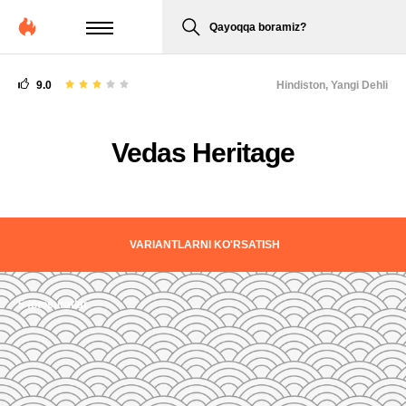
Qayoqqa boramiz?
9.0
Hindiston,
Yangi Dehli
Vedas Heritage
VARIANTLARNI KO'RSATISH
5 fotosuratlar