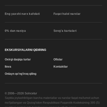
Eng yaxshi narx kafolati
Faqat halol narxlar
0% dan nasiya
Sovg'a kartalari
EKSKURSIYALARNI QIDIRING
Oxirgi daqiqa turlar
Ofislar
Ilova
Kontaktlar
Onlayn qo'ng'iroq qiling
© 2006—
2026
Solncetur
Saytda joylashtirilgan barcha materiallar va narxlar faqat ma'lumot uchun
mo'ljallangan va Qozog'iston Respublikasi Fuqarolik Kodeksining 395 (5)