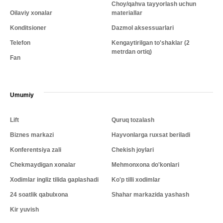
Choy/qahva tayyorlash uchun
Oilaviy xonalar
materiallar
Konditsioner
Dazmol aksessuarlari
Telefon
Kengaytirilgan to'shaklar (2
metrdan ortiq)
Fan
Umumiy
Lift
Quruq tozalash
Biznes markazi
Hayvonlarga ruxsat beriladi
Konferentsiya zali
Chekish joylari
Chekmaydigan xonalar
Mehmonxona do'konlari
Xodimlar ingliz tilida gaplashadi
Ko'p tilli xodimlar
24 soatlik qabulxona
Shahar markazida yashash
Kir yuvish