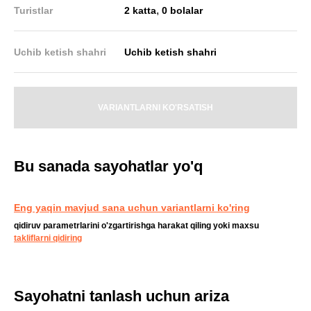
,
Turistlar
2 katta
0 bolalar
Uchib ketish shahri
Uchib ketish shahri
VARIANTLARNI KO'RSATISH
Bu sanada sayohatlar yo'q
Eng yaqin mavjud sana uchun variantlarni ko'ring
qidiruv parametrlarini o'zgartirishga harakat qiling yoki maxsu
takliflarni qidiring
Sayohatni tanlash uchun ariza