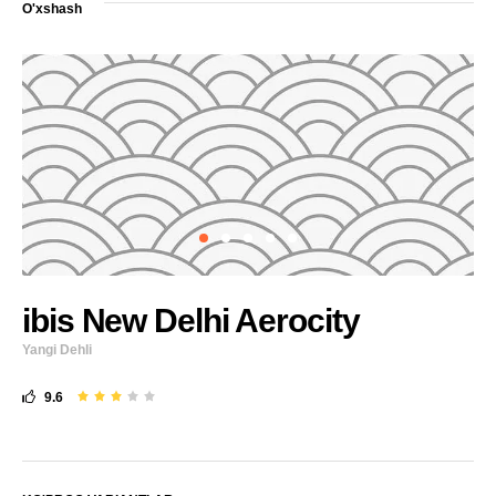
O'xshash
ibis New Delhi Aerocity
Yangi Dehli
9.6