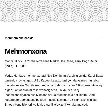
mehmonxona haqida
Mehmonxona
Manzil: Block 8A/28 WEA-Channa Market Usa Road, Karol Bagh Delhi
(India) - 110005
Vedas Heritage mehmonxonasi Nyu-Dehlining g‘arbiy qismida, Karol-Bagx
tumanida joylashgan. U BL Kapoor kasalxonasi yonida va mashhur sikx
ibodatxonasi – Gurudvara Bangla Saxibdan taxminan 4,6 km uzoqlikda joy
olgan. Jantar-Mantar rasadxonasigacha 5,6 km, Sis Ganj
ibodatxonasigacha esa 6 kmdan sal ko‘proq masofa bor. Indira Gandi
xalqaro aeroportigacha bo‘lgan masofa taxminan 15 kmni tashkil qiladi.
Binoda konditsionerli va tekis ekranli televizorli xonalar mavjud.