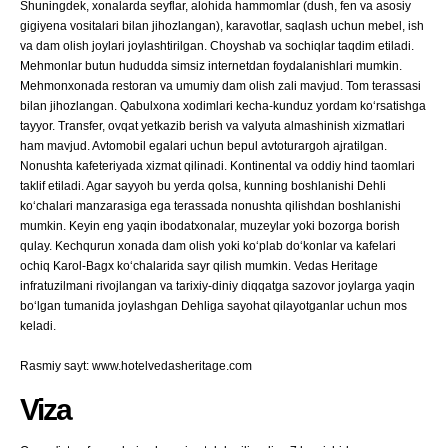
Shuningdek, xonalarda seyflar, alohida hammomlar (dush, fen va asosiy
gigiyena vositalari bilan jihozlangan), karavotlar, saqlash uchun mebel, ish
va dam olish joylari joylashtirilgan. Choyshab va sochiqlar taqdim etiladi.
Mehmonlar butun hududda simsiz internetdan foydalanishlari mumkin.
Mehmonxonada restoran va umumiy dam olish zali mavjud. Tom terassasi
bilan jihozlangan. Qabulxona xodimlari kecha-kunduz yordam ko‘rsatishga
tayyor. Transfer, ovqat yetkazib berish va valyuta almashinish xizmatlari
ham mavjud. Avtomobil egalari uchun bepul avtoturargoh ajratilgan.
Nonushta kafeteriyada xizmat qilinadi. Kontinental va oddiy hind taomlari
taklif etiladi. Agar sayyoh bu yerda qolsa, kunning boshlanishi Dehli
ko‘chalari manzarasiga ega terassada nonushta qilishdan boshlanishi
mumkin. Keyin eng yaqin ibodatxonalar, muzeylar yoki bozorga borish
qulay. Kechqurun xonada dam olish yoki ko‘plab do‘konlar va kafelari
ochiq Karol-Bagx ko‘chalarida sayr qilish mumkin. Vedas Heritage
infratuzilmani rivojlangan va tarixiy-diniy diqqatga sazovor joylarga yaqin
bo‘lgan tumanida joylashgan Dehliga sayohat qilayotganlar uchun mos
keladi.
Rasmiy sayt: www.hotelvedasheritage.com
Viza