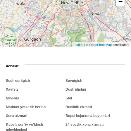
−
Leaflet
|
©
OpenStreetMap
contributors
Xonalar
Soch quritgich
Sovutgich
Xavfsiz
Dush idishni
Mini-bar
Stol
Matbuot yetkazib berish
Budilnik xizmati
Xona xizmati
Bepul hojatxona buyumlari
Kabel / sun'iy yo'ldosh
24 soatlik xona xizmati
televideniesi