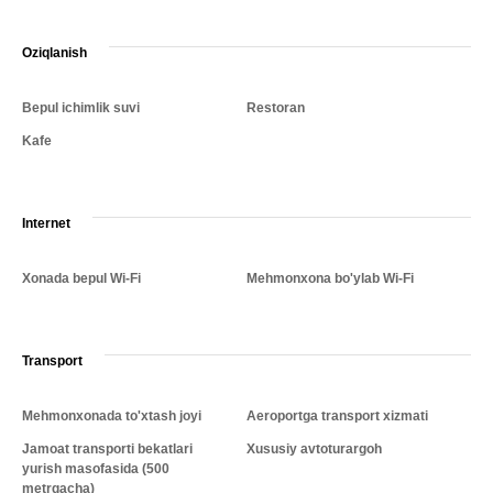
Oziqlanish
Bepul ichimlik suvi
Restoran
Kafe
Internet
Xonada bepul Wi-Fi
Mehmonxona bo'ylab Wi-Fi
Transport
Mehmonxonada to'xtash joyi
Aeroportga transport xizmati
Jamoat transporti bekatlari
Xususiy avtoturargoh
yurish masofasida (500
metrgacha)