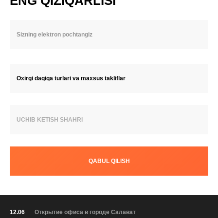
ENG QIZIQARLISI
Oxirgi daqiqa turlari va maxsus takliflar
UCHIB KETISH SHAHRI
QABUL QILISH
12.06
Открытие офиса в городе Салават