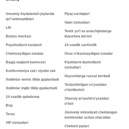
Umumiy foydalanish joylarida
Plyaj sochiqlari
qo'l antiseptiklari
Valet xizmatlari
Lift
Temir yo'l va aviachiptalarga
Biznes markazi
buyurtma berish
Poyafzallarni tozalash
24 soatlik xavfsizlik
Chekmaydigan xonalar
Ovoz o'tkazmaydigan xonalar
Bagaj saqlash kamerasi
Kiyimlarni dazmollash
xizmatlari
Konferentsiya zali / ziyofat zali
Hayvonlarga ruxsat beriladi
Xodimlar nemis tilida gaplashadi
Tezlashtirilgan ro'yxatdan
Xodimlar ingliz tilida gaplashadi
o'tish/ketish
24 soatlik qabulxona
Shaxsiy jo'nash/ro'yxatdan
o'tish
Bog
Jismoniy imkoniyati cheklangan
Teras
mehmonlar uchun sharoitlar
VIP xizmatlari
Chekish joylari