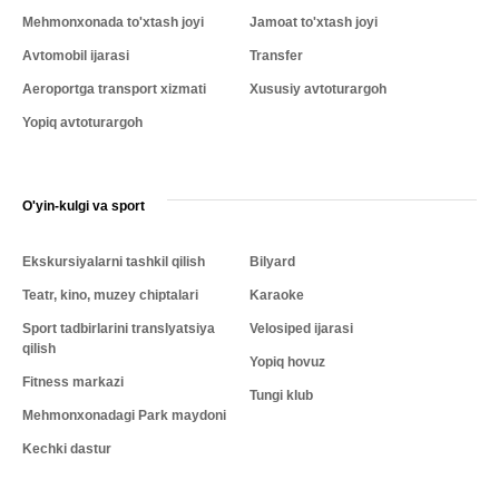
Mehmonxonada to'xtash joyi
Jamoat to'xtash joyi
Avtomobil ijarasi
Transfer
Aeroportga transport xizmati
Xususiy avtoturargoh
Yopiq avtoturargoh
O'yin-kulgi va sport
Ekskursiyalarni tashkil qilish
Bilyard
Teatr, kino, muzey chiptalari
Karaoke
Sport tadbirlarini translyatsiya
Velosiped ijarasi
qilish
Yopiq hovuz
Fitness markazi
Tungi klub
Mehmonxonadagi Park maydoni
Kechki dastur