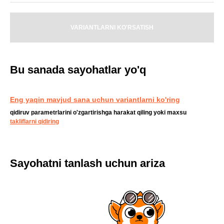
VARIANTLARNI KO'RSATISH
Bu sanada sayohatlar yo'q
Eng yaqin mavjud sana uchun variantlarni ko'ring
qidiruv parametrlarini o'zgartirishga harakat qiling yoki maxsu
takliflarni qidiring
Sayohatni tanlash uchun ariza