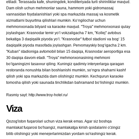
etiladi. Terassada kafe, shuningdek, konditeriyada turli shirinliklar mavjud.
Dam olish uchun mehmonlar sauna, hammom yoki gidromassaj
vannasidan foydalanishlari yoki spa markazida massaj va kosmetik
xizmatlarni buyurtma qilishlari mumkin. Koʻngilochar uchun
mehmonxonada bilyard va karaoke mavjud. "Troya" mehmonxonasi qulay
joylashgan: Krasnodar temir yoʻl vokzaligacha 7 km, "Kollej" avtobus
bekatiga 3 daqiqalik piyoda yoʻl. "Krasnodar" futbol stadioni va bogʻ 15
daqiqalik piyoda masofada joylashgan. Pervomayskiy bogʻigacha 2 km.
"Kuban" stadioniga avtomobil bilan 15 daqiqa, Krasnodar aeroportiga esa
30 daqiqa davom etadi. "Troya" mehmonxonasining mehmoni
boʻlganingizni tasavvur qiling. Kuningiz qadimiy interyerlarga qaragan
restoranda nonushta bilan boshlanishi mumkin, soʻngra shaharni kashf
qilish yoki spa markazida dam olishingiz mumkin. Kechqurun karaoke
tomosha qilish yoki saunada tinchlikdan bahramand boʻlishingiz mumkin.
Rasmiy sayt: http://www.troy-hotel.ru/
Viza
Qozog'iston fuqarolari uchun viza kerak emas. Agar siz boshqa
mamlakat fuqarosi bo'lsangiz, mamlakatga kirish qoidalarini o'zingiz
bilib olishingiz yoki menejerlarimizdan yordam so'rashingiz kerak.