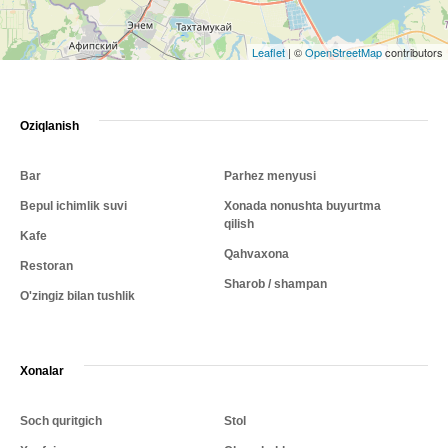
Leaflet
|
©
OpenStreetMap
contributors
Oziqlanish
Bar
Parhez menyusi
Bepul ichimlik suvi
Xonada nonushta buyurtma
qilish
Kafe
Qahvaxona
Restoran
Sharob / shampan
O'zingiz bilan tushlik
Xonalar
Soch quritgich
Stol