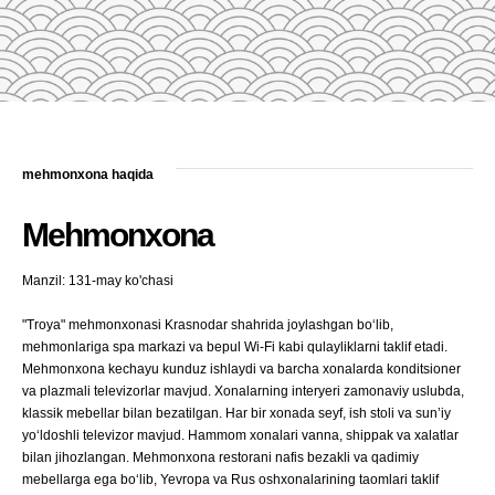
mehmonxona haqida
Mehmonxona
Manzil: 131-may ko'chasi
"Troya" mehmonxonasi Krasnodar shahrida joylashgan boʻlib,
mehmonlariga spa markazi va bepul Wi-Fi kabi qulayliklarni taklif etadi.
Mehmonxona kechayu kunduz ishlaydi va barcha xonalarda konditsioner
va plazmali televizorlar mavjud. Xonalarning interyeri zamonaviy uslubda,
klassik mebellar bilan bezatilgan. Har bir xonada seyf, ish stoli va sunʼiy
yoʻldoshli televizor mavjud. Hammom xonalari vanna, shippak va xalatlar
bilan jihozlangan. Mehmonxona restorani nafis bezakli va qadimiy
mebellarga ega boʻlib, Yevropa va Rus oshxonalarining taomlari taklif