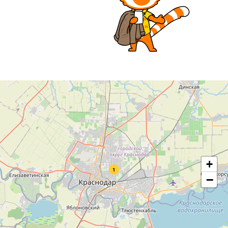
+
1
−