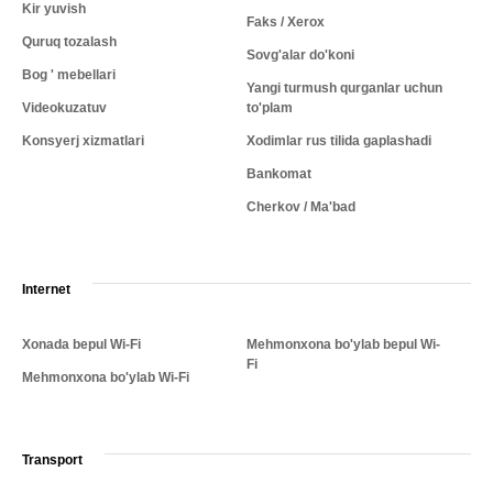
Kir yuvish
Faks / Xerox
Quruq tozalash
Sovg'alar do'koni
Bog ' mebellari
Yangi turmush qurganlar uchun
Videokuzatuv
to'plam
Konsyerj xizmatlari
Xodimlar rus tilida gaplashadi
Bankomat
Cherkov / Ma'bad
Internet
Xonada bepul Wi-Fi
Mehmonxona bo'ylab bepul Wi-
Fi
Mehmonxona bo'ylab Wi-Fi
Transport