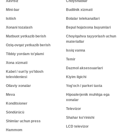
Xavfsiz
Choyshablar
Mini-bar
Budilnik xizmati
Isitish
Bolalar telekanallari
Xonani tozalash
Bepul hojatxona buyumlari
Matbuot yetkazib berish
Choy/qahva tayyorlash uchun
materiallar
Oziq-ovqat yetkazib berish
Issiq vanna
Tibbiy yordam to'plami
Temir
Xona xizmati
Dazmol aksessuarlari
Kabel / sun'iy yo'ldosh
televideniesi
Kiyim ilgichi
Oilaviy xonalar
Yog'och / parket taxta
Meva
Hipoalerjenik muhitga ega
xonalar
Konditsioner
Televizor
Söndürücü
Shahar ko'rinishi
Shimlar uchun press
LCD televizor
Hammom