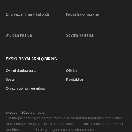
Eng yaxshi narx kafolati
Faqat halol narxlar
0% dan nasiya
Sovg'a kartalari
EKSKURSIYALARNI QIDIRING
Oxirgi daqiqa turlar
Ofislar
Ilova
Kontaktlar
Onlayn qo'ng'iroq qiling
© 2006—
2026
Solncetur
Saytda joylashtirilgan barcha materiallar va narxlar faqat ma'lumot uchun
mo'ljallangan va Qozog'iston Respublikasi Fuqarolik Kodeksining 395 (5)
moddasi qoidalarida belgilangan ommaviy oferta emas.