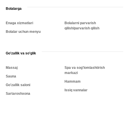
Bolalarga
Enaga xizmatlari
Bolalarni parvarish
qilish/parvarish qilish
Bolalar uchun menyu
Go'zallik va so'glik
Massaj
Spa va sog'lomlashtirish
markazi
Sauna
Hammam
Go'zallik saloni
Issiq vannalar
Sartaroshxona