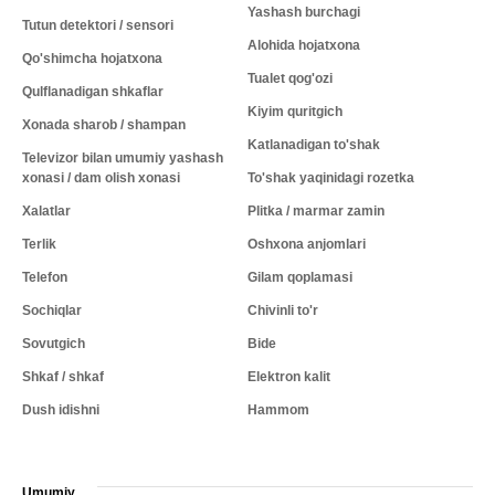
Yashash burchagi
Tutun detektori / sensori
Alohida hojatxona
Qo'shimcha hojatxona
Tualet qog'ozi
Qulflanadigan shkaflar
Kiyim quritgich
Xonada sharob / shampan
Katlanadigan to'shak
Televizor bilan umumiy yashash
xonasi / dam olish xonasi
To'shak yaqinidagi rozetka
Xalatlar
Plitka / marmar zamin
Terlik
Oshxona anjomlari
Telefon
Gilam qoplamasi
Sochiqlar
Chivinli to'r
Sovutgich
Bide
Shkaf / shkaf
Elektron kalit
Dush idishni
Hammom
Umumiy