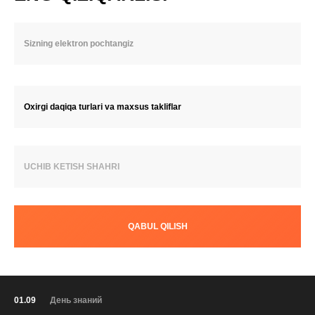
Oxirgi daqiqa turlari va maxsus takliflar
UCHIB KETISH SHAHRI
QABUL QILISH
01.09
День знаний