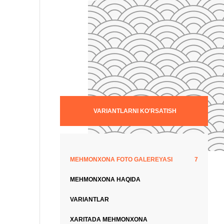
VARIANTLARNI KO'RSATISH
MEHMONXONA FOTO GALEREYASI
7
MEHMONXONA HAQIDA
VARIANTLAR
XARITADA MEHMONXONA