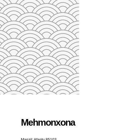
23
24
25
26
27
28
29
27
28
29
30
31
1
2
3
4
5
QAYTA O'RNATISH
Mehmonxona
Manzil: Afantu 85103