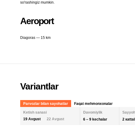
so'rashingiz mumkin.
Aeroport
Diagoras — 15 km
Variantlar
Parvozlar bilan sayohatlar
Faqat mehmonxonalar
Ketish sanasi
Davomiylik
Sayyoh
19 Avgust
22 Avgust
6 – 9 kechalar
2 кatta
KECHALAR SONI