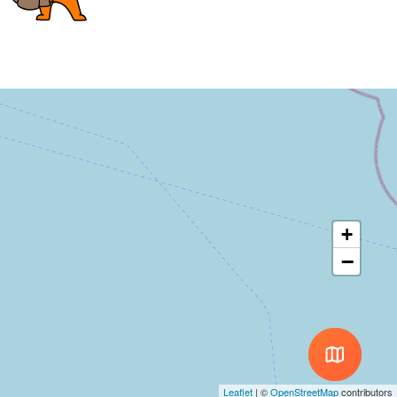
+
−
Leaflet
|
©
OpenStreetMap
contributors