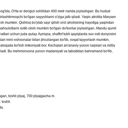
g'ida, O'rta er dengizi sohilidan 400 metr narida joylashgan. Bu hudud
rlashtirmoqchi bo'lgan sayyohlarni o'ziga jalb qiladi. Yaqin atrofda Maryam
opish mumkin. Qishloq bo'ylab sayr qilish orol aholisining hayotiga yaqindan
 mahsulotlarni sotib olish mumkin bo'lgan do'konlar joylashgan. Afandu qumli
hatlari uchun juda qulay. Ayniqsa, shaffof tubli qayiqlarda suv osti dunyosini
ri mini-oshxonalar bilan jihozlangan bo'lib, ovqat tayyorlash mumkin,
oqada bo'lish imkoniyati bor. Kechalari an'anaviy yunon raqslari va milliy
etiladi. Bu mehmonxona yunon madaniyati va tabiatidan bahramand bo'lib,
ngan, toshli plyaj, 700 plyajgacha m.
 toshli.
da.