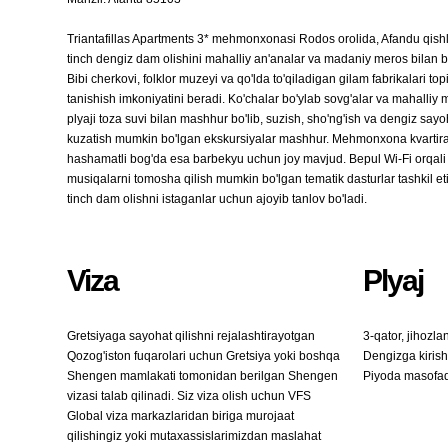
Triantafillas Apartments 3* mehmonxonasi Rodos orolida, Afandu qishlo
tinch dengiz dam olishini mahalliy an'analar va madaniy meros bilan bi
Bibi cherkovi, folklor muzeyi va qo'lda to'qiladigan gilam fabrikalari t
tanishish imkoniyatini beradi. Ko'chalar bo'ylab sovg'alar va mahalliy
plyaji toza suvi bilan mashhur bo'lib, suzish, sho'ng'ish va dengiz sayo
kuzatish mumkin bo'lgan ekskursiyalar mashhur. Mehmonxona kvartirala
hashamatli bog'da esa barbekyu uchun joy mavjud. Bepul Wi-Fi orqali al
musiqalarni tomosha qilish mumkin bo'lgan tematik dasturlar tashkil 
tinch dam olishni istaganlar uchun ajoyib tanlov bo'ladi.
Viza
Plyaj
Gretsiyaga sayohat qilishni rejalashtirayotgan
3-qator, jihozla
Qozog'iston fuqarolari uchun Gretsiya yoki boshqa
Dengizga kirish:
Shengen mamlakati tomonidan berilgan Shengen
Piyoda masofa
vizasi talab qilinadi. Siz viza olish uchun VFS
Global viza markazlaridan biriga murojaat
qilishingiz yoki mutaxassislarimizdan maslahat