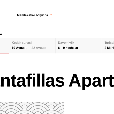
Mamlakatlar bo'yicha
ar
Ketish sanasi
Davomiylik
Turistl
6 – 9 kechalar
2 kishi
19 Avgust
22 Avgust
KECHALAR SONI
KETISH SANASI
Orqaga
ODA
antafillas Apa
2 K
AUGUST 2026
Barcha hududlarni tanlash
SEPTEMBER 202
6
9
26
27
28
29
30
31
1
30
31
1
BOL
QAYTA O'RNATISH
2
3
4
5
6
7
8
6
7
8
9
10
11
12
13
14
15
13
14
15
QAY
16
17
18
19
20
21
22
20
21
22