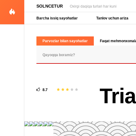
SOLNCETUR
Oxirgi daqiqa turlari har kuni
Barcha issiq sayohatlar
Tanlov uchun ariza
Parvozlar bilan sayohatlar
Faqat mehmonxonal
OMMABOP SO'ROVLAR
Tri
8.7
7 fotosuratlar