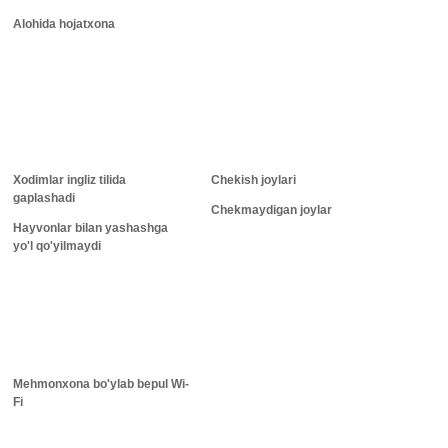
Alohida hojatxona
Xodimlar ingliz tilida
Chekish joylari
gaplashadi
Chekmaydigan joylar
Hayvonlar bilan yashashga
yo'l qo'yilmaydi
Mehmonxona bo'ylab bepul Wi-
Fi