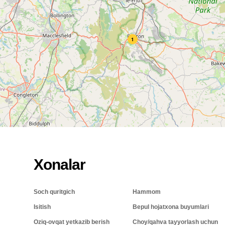
1
Xonalar
Soch quritgich
Hammom
Isitish
Bepul hojatxona buyumlari
Oziq-ovqat yetkazib berish
Choy/qahva tayyorlash uchun