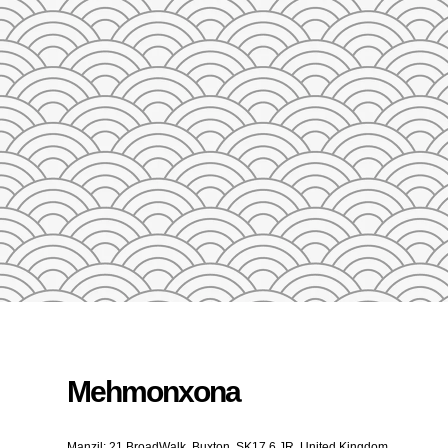
23
24
25
26
27
28
29
27
28
29
30
31
1
2
3
4
5
QAYTA O'RNATISH
Mehmonxona
Manzil: 21 BroadWalk, Buxton, SK17 6 JR, United Kingdom