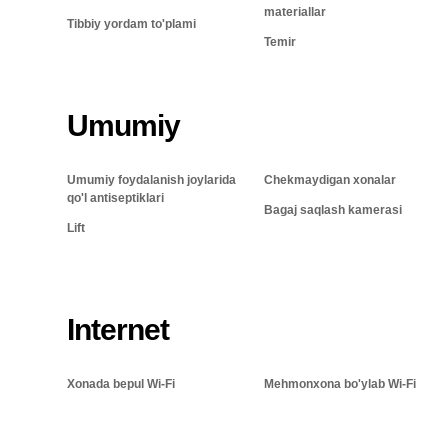
materiallar
Tibbiy yordam to'plami
Temir
Umumiy
Umumiy foydalanish joylarida
Chekmaydigan xonalar
qo'l antiseptiklari
Bagaj saqlash kamerasi
Lift
Internet
Xonada bepul Wi-Fi
Mehmonxona bo'ylab Wi-Fi