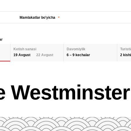
Mamlakatlar bo'yicha
ar
Ketish sanasi
Davomiylik
Turistl
6 – 9 kechalar
2 kishi
19 Avgust
22 Avgust
KECHALAR SONI
KETISH SANASI
Orqaga
ODA
e Westminster
2 K
AUGUST 2026
Barcha hududlarni tanlash
SEPTEMBER 202
6
9
26
27
28
29
30
31
1
30
31
1
BOL
QAYTA O'RNATISH
2
3
4
5
6
7
8
6
7
8
9
10
11
12
13
14
15
13
14
15
QAY
16
17
18
19
20
21
22
20
21
22