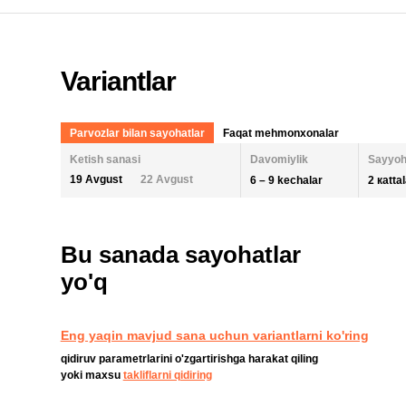
Variantlar
Parvozlar bilan sayohatlar
Faqat mehmonxonalar
Ketish sanasi
Davomiylik
Sayyoh
19 Avgust
22 Avgust
6 – 9 kechalar
2 кatta
KECHALAR SONI
KETISH SANASI
ODAM
Bu sanada sayohatlar
2 KA
AUGUST 2026
SEPTEMBER
yo'q
6
9
26
27
28
29
30
31
1
30
31
BOLA
QAYTA O'RNATISH
Eng yaqin mavjud sana uchun variantlarni ko'ring
2
3
4
5
6
7
8
6
7
qidiruv parametrlarini o'zgartirishga harakat qiling
9
10
11
12
13
14
15
13
14
yoki maxsu
takliflarni qidiring
16
17
18
19
20
21
22
20
21