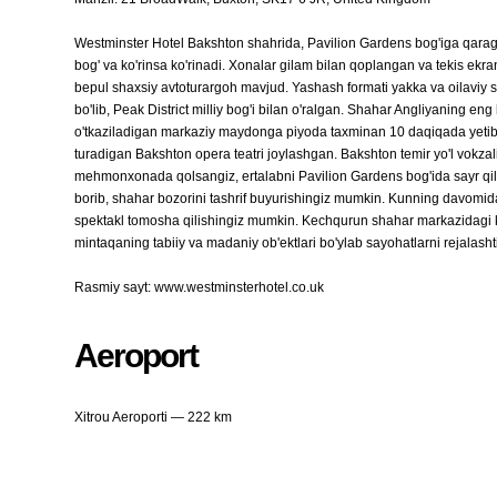
Westminster Hotel Bakshton shahrida, Pavilion Gardens bog'iga qarag
bog' va ko'rinsa ko'rinadi. Xonalar gilam bilan qoplangan va tekis ekr
bepul shaxsiy avtoturargoh mavjud. Yashash formati yakka va oilaviy 
bo'lib, Peak District milliy bog'i bilan o'ralgan. Shahar Angliyaning eng
o'tkaziladigan markaziy maydonga piyoda taxminan 10 daqiqada yetib b
turadigan Bakshton opera teatri joylashgan. Bakshton temir yo'l vokza
mehmonxonada qolsangiz, ertalabni Pavilion Gardens bog'ida sayr qil
borib, shahar bozorini tashrif buyurishingiz mumkin. Kunning davomida P
spektakl tomosha qilishingiz mumkin. Kechqurun shahar markazidagi k
mintaqaning tabiiy va madaniy ob'ektlari bo'ylab sayohatlarni rejalasht
Rasmiy sayt: www.westminsterhotel.co.uk
Aeroport
Xitrou Aeroporti — 222 km