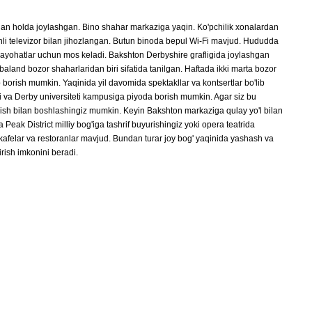
an holda joylashgan. Bino shahar markaziga yaqin. Ko'pchilik xonalardan
anli televizor bilan jihozlangan. Butun binoda bepul Wi-Fi mavjud. Hududda
sayohatlar uchun mos keladi. Bakshton Derbyshire grafligida joylashgan
 baland bozor shaharlaridan biri sifatida tanilgan. Haftada ikki marta bozor
orish mumkin. Yaqinida yil davomida spektakllar va kontsertlar bo'lib
li va Derby universiteti kampusiga piyoda borish mumkin. Agar siz bu
ish bilan boshlashingiz mumkin. Keyin Bakshton markaziga qulay yo'l bilan
eak District milliy bog'iga tashrif buyurishingiz yoki opera teatrida
afelar va restoranlar mavjud. Bundan turar joy bog' yaqinida yashash va
irish imkonini beradi.