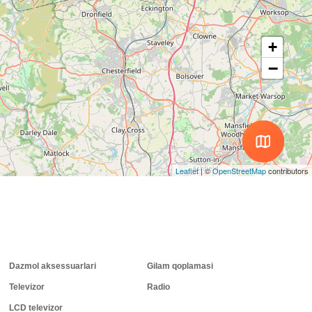
+
−
Leaflet
|
©
OpenStreetMap
contributors
Dazmol aksessuarlari
Gilam qoplamasi
Televizor
Radio
LCD televizor