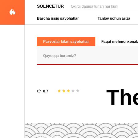
SOLNCETUR
Oxirgi daqiqa turlari har kuni
Barcha issiq sayohatlar
Tanlov uchun ariza
Parvozlar bilan sayohatlar
Faqat mehmonxonal
OMMABOP SO'ROVLAR
Th
8.7
13 fotosuratlar