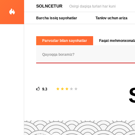
SOLNCETUR
Oxirgi daqiqa turlari har kuni
Barcha issiq sayohatlar
Tanlov uchun ariza
Parvozlar bilan sayohatlar
Faqat mehmonxonal
OMMABOP SO'ROVLAR
9.3
29 fotosuratlar