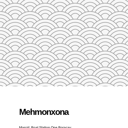
23
24
25
26
27
28
29
27
28
29
30
31
1
2
3
4
5
QAYTA O'RNATISH
Mehmonxona
Manzil: Boat Station One Boracay