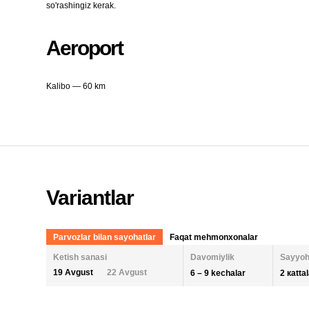
so'rashingiz kerak.
Aeroport
Kalibo — 60 km
Variantlar
Parvozlar bilan sayohatlar
Faqat mehmonxonalar
Ketish sanasi
Davomiylik
Sayyoh
19 Avgust
22 Avgust
6 – 9 kechalar
2 кatta
KECHALAR SONI