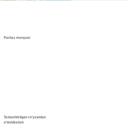
Parhez menyusi
Tezlashtirilgan ro'yxatdan
o'tish/ketish