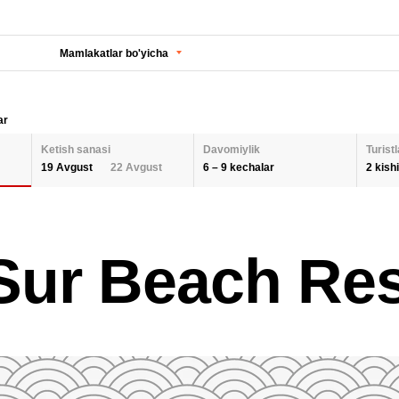
Mamlakatlar bo'yicha
ar
Ketish sanasi
Davomiylik
Turistl
6 – 9 kechalar
2 kishi
19 Avgust
22 Avgust
KECHALAR SONI
KETISH SANASI
Orqaga
ODA
Sur Beach Res
2 K
AUGUST 2026
Barcha hududlarni tanlash
SEPTEMBER 202
6
9
26
27
28
29
30
31
1
30
31
1
BOL
QAYTA O'RNATISH
2
3
4
5
6
7
8
6
7
8
9
10
11
12
13
14
15
13
14
15
QAY
16
17
18
19
20
21
22
20
21
22