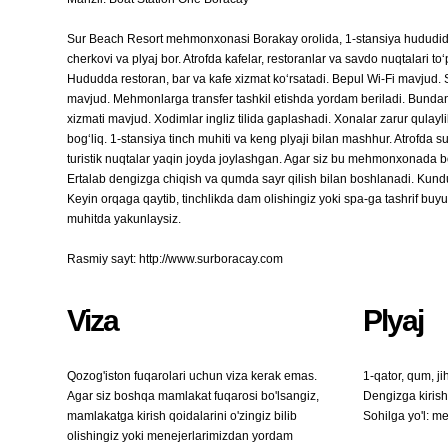
Sur Beach Resort mehmonxonasi Borakay orolida, 1-stansiya hududi
cherkovi va plyaj bor. Atrofda kafelar, restoranlar va savdo nuqtalari 
Hududda restoran, bar va kafe xizmat ko‘rsatadi. Bepul Wi-Fi mavjud. S
mavjud. Mehmonlarga transfer tashkil etishda yordam beriladi. Bundan t
xizmati mavjud. Xodimlar ingliz tilida gaplashadi. Xonalar zarur qulayl
bog‘liq. 1-stansiya tinch muhiti va keng plyaji bilan mashhur. Atrofda s
turistik nuqtalar yaqin joyda joylashgan. Agar siz bu mehmonxonada bo‘
Ertalab dengizga chiqish va qumda sayr qilish bilan boshlanadi. Kundu
Keyin orqaga qaytib, tinchlikda dam olishingiz yoki spa-ga tashrif buy
muhitda yakunlaysiz.
Rasmiy sayt: http://www.surboracay.com
Viza
Plyaj
Qozog'iston fuqarolari uchun viza kerak emas.
1-qator, qum, j
Agar siz boshqa mamlakat fuqarosi bo'lsangiz,
Dengizga kiris
mamlakatga kirish qoidalarini o'zingiz bilib
Sohilga yo'l: m
olishingiz yoki menejerlarimizdan yordam