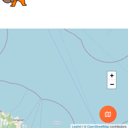
+
−
Leaflet
|
©
OpenStreetMap
contributors