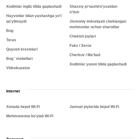
Xodimlar ingliz tilida gaplashadi
Shaxsiy jo'nash/ro'yxatdan
o'tish
Hayvonlar bilan yashashga yo'l
qo'yilmaydi
Jismoniy imkoniyati cheklangan
mehmonlar uchun sharoitlar
Bog
Chekish joylari
Teras
Faks / Xerox
Quyosh kreslolari
Cherkov / Ma'bad
Bog ' mebellari
Xodimlar yunon tilida gaplashadi
Videokuzatuv
Internet
Xonada bepul Wi-Fi
Jamoat joylarida bepul Wi-Fi
Mehmonxona bo'ylab Wi-Fi