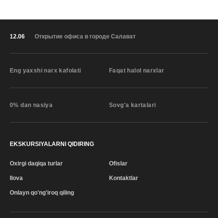
12.06
Открытие офиса в городе Салават
Eng yaxshi narx kafolati
Faqat halol narxlar
0% dan nasiya
Sovg'a kartalari
EKSKURSIYALARNI QIDIRING
Oxirgi daqiqa turlar
Ofislar
Ilova
Kontaktlar
Onlayn qo'ng'iroq qiling