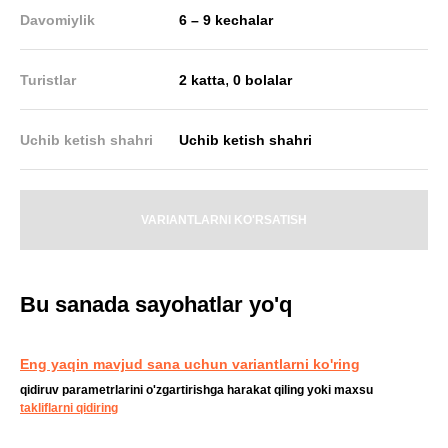
Davomiylik
6 – 9 kechalar
,
Turistlar
2 katta
0 bolalar
Uchib ketish shahri
Uchib ketish shahri
VARIANTLARNI KO'RSATISH
Bu sanada sayohatlar yo'q
Eng yaqin mavjud sana uchun variantlarni ko'ring
qidiruv parametrlarini o'zgartirishga harakat qiling yoki maxsu
takliflarni qidiring