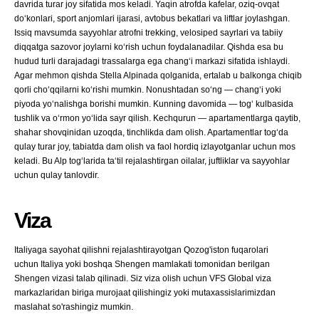
davrida turar joy sifatida mos keladi. Yaqin atrofda kafelar, oziq-ovqat
do‘konlari, sport anjomlari ijarasi, avtobus bekatlari va liftlar joylashgan.
Issiq mavsumda sayyohlar atrofni trekking, velosiped sayrlari va tabiiy
diqqatga sazovor joylarni ko‘rish uchun foydalanadilar. Qishda esa bu
hudud turli darajadagi trassalarga ega chang‘i markazi sifatida ishlaydi.
Agar mehmon qishda Stella Alpinada qolganida, ertalab u balkonga chiqib
qorli cho‘qqilarni ko‘rishi mumkin. Nonushtadan so‘ng — chang‘i yoki
piyoda yo‘nalishga borishi mumkin. Kunning davomida — tog‘ kulbasida
tushlik va o‘rmon yo‘lida sayr qilish. Kechqurun — apartamentlarga qaytib,
shahar shovqinidan uzoqda, tinchlikda dam olish. Apartamentlar tog‘da
qulay turar joy, tabiatda dam olish va faol hordiq izlayotganlar uchun mos
keladi. Bu Alp tog‘larida ta‘til rejalashtirgan oilalar, juftliklar va sayyohlar
uchun qulay tanlovdir.
Viza
Italiyaga sayohat qilishni rejalashtirayotgan Qozog'iston fuqarolari
uchun Italiya yoki boshqa Shengen mamlakati tomonidan berilgan
Shengen vizasi talab qilinadi. Siz viza olish uchun VFS Global viza
markazlaridan biriga murojaat qilishingiz yoki mutaxassislarimizdan
maslahat so'rashingiz mumkin.