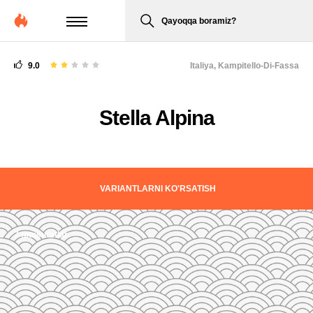
Qayoqqa boramiz?
9.0
Italiya,
Kampitello-Di-Fassa
Stella Alpina
VARIANTLARNI KO'RSATISH
7 fotosuratlar