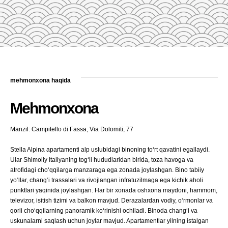
mehmonxona haqida
Mehmonxona
Manzil: Campitello di Fassa, Via Dolomiti, 77
Stella Alpina apartamenti alp uslubidagi binoning to‘rt qavatini egallaydi.
Ular Shimoliy Italiyaning tog‘li hududlaridan birida, toza havoga va
atrofidagi cho‘qqilarga manzaraga ega zonada joylashgan. Bino tabiiy
yo‘llar, chang‘i trassalari va rivojlangan infratuzilmaga ega kichik aholi
punktlari yaqinida joylashgan. Har bir xonada oshxona maydoni, hammom,
televizor, isitish tizimi va balkon mavjud. Derazalardan vodiy, o‘rmonlar va
qorli cho‘qqilarning panoramik ko‘rinishi ochiladi. Binoda chang‘i va
uskunalarni saqlash uchun joylar mavjud. Apartamentlar yilning istalgan