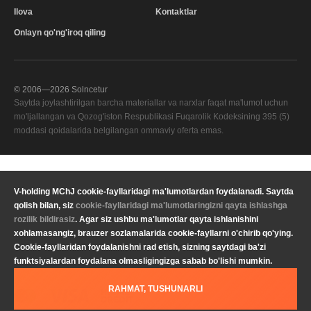
Ilova
Kontaktlar
Onlayn qo'ng'iroq qiling
© 2006—
2026
Solncetur
Saytda joylashtirilgan barcha materiallar va narxlar faqat ma'lumot uchun
mo'ljallangan va Qozog'iston Respublikasi Fuqarolik Kodeksining 395 (5)
moddasi qoidalarida belgilangan ommaviy oferta emas.
Sifat xizmati
—
V-holding MChJ cookie-fayllaridagi ma'lumotlardan foydalanadi. Saytda
Sizning mintaqangiz
qolish bilan, siz
cookie-fayllaridagi ma'lumotlaringizni qayta ishlashga
Maxfiylik
Valyuta
KZT Qozog'iston tenge
rozilik bildirasiz
. Agar siz ushbu ma'lumotlar qayta ishlanishini
siyosati
xohlamasangiz, brauzer sozlamalarida cookie-fayllarni o'chirib qo'ying.
Yuridik ma'lumot
Til
O'zbekcha
Cookie-fayllaridan foydalanishni rad etish, sizning saytdagi ba'zi
funktsiyalardan foydalana olmasligingizga sabab bo'lishi mumkin.
RAHMAT, TUSHUNARLI