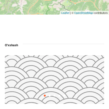
Leaflet
|
©
OpenStreetMap
contributors
O'xshash