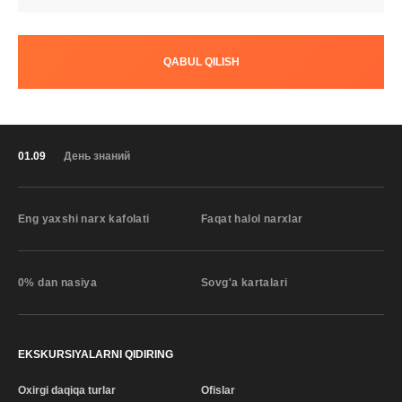
QABUL QILISH
01.09
День знаний
Eng yaxshi narx kafolati
Faqat halol narxlar
0% dan nasiya
Sovg'a kartalari
EKSKURSIYALARNI QIDIRING
Oxirgi daqiqa turlar
Ofislar