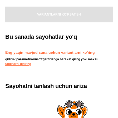
VARIANTLARNI KO'RSATISH
Bu sanada sayohatlar yo'q
Eng yaqin mavjud sana uchun variantlarni ko'ring
qidiruv parametrlarini o'zgartirishga harakat qiling yoki maxsu
takliflarni qidiring
Sayohatni tanlash uchun ariza