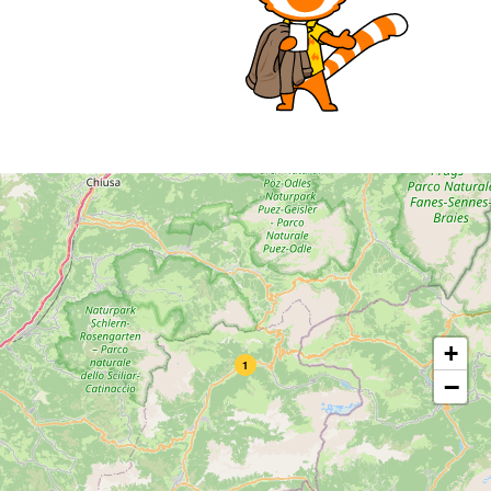
+
1
−