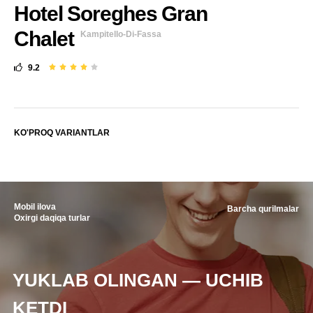
Hotel Soreghes Gran
Chalet
Kampitello-Di-Fassa
9.2
KO'PROQ VARIANTLAR
Mobil ilova
Barcha qurilmalar
Oxirgi daqiqa turlar
YUKLAB OLINGAN — UCHIB
KETDI