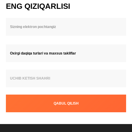
ENG QIZIQARLISI
Oxirgi daqiqa turlari va maxsus takliflar
UCHIB KETISH SHAHRI
QABUL QILISH