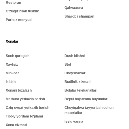
Restoran
Qahvaxona
O'zingiz bilan tushlik
Sharob / shampan
Parhez menyusi
Xonalar
Soch quritgich
Dush idishni
Xavfsiz
Stol
Mini-bar
Choyshablar
Isitish
Budilnik xizmati
Xonani tozalash
Bolalar telekanallari
Matbuot yetkazib berish
Bepul hojatxona buyumlari
Oziq-ovqat yetkazib berish
Choy/qahva tayyorlash uchun
materiallar
Tibbiy yordam to'plami
Issiq vanna
Xona xizmati