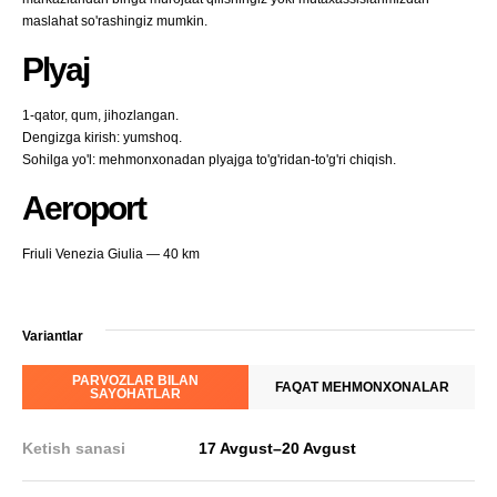
maslahat so'rashingiz mumkin.
Plyaj
1-qator, qum, jihozlangan.
Dengizga kirish: yumshoq.
Sohilga yo'l: mehmonxonadan plyajga to'g'ridan-to'g'ri chiqish.
Aeroport
Friuli Venezia Giulia — 40 km
Variantlar
PARVOZLAR BILAN
FAQAT MEHMONXONALAR
SAYOHATLAR
Ketish sanasi
17 Avgust
–
20 Avgust