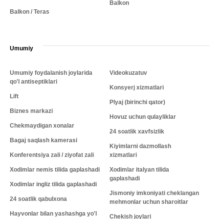
Balkon
Balkon / Teras
Umumiy
Umumiy foydalanish joylarida
Videokuzatuv
qo'l antiseptiklari
Konsyerj xizmatlari
Lift
Plyaj (birinchi qator)
Biznes markazi
Hovuz uchun qulayliklar
Chekmaydigan xonalar
24 soatlik xavfsizlik
Bagaj saqlash kamerasi
Kiyimlarni dazmollash
Konferentsiya zali / ziyofat zali
xizmatlari
Xodimlar nemis tilida gaplashadi
Xodimlar italyan tilida
gaplashadi
Xodimlar ingliz tilida gaplashadi
Jismoniy imkoniyati cheklangan
24 soatlik qabulxona
mehmonlar uchun sharoitlar
Hayvonlar bilan yashashga yo'l
Chekish joylari