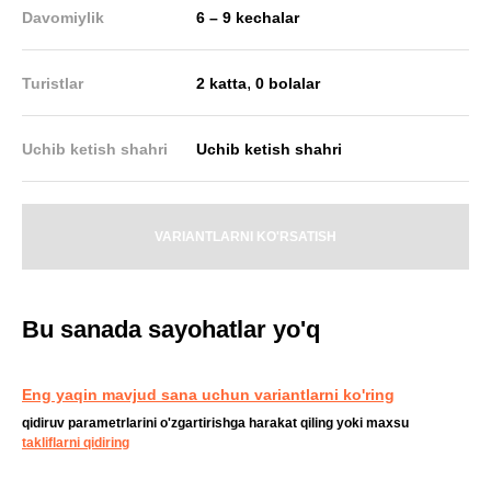
Davomiylik
6 – 9 kechalar
,
Turistlar
2 katta
0 bolalar
Uchib ketish shahri
Uchib ketish shahri
VARIANTLARNI KO'RSATISH
Bu sanada sayohatlar yo'q
Eng yaqin mavjud sana uchun variantlarni ko'ring
qidiruv parametrlarini o'zgartirishga harakat qiling yoki maxsu
takliflarni qidiring