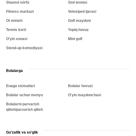
Shamol sörfü
Stol tennisi
Fitness markazi
Velosiped ijarasi
Ot minish
Golf maydoni
Tennis korti
Yopiq hovuz
O'yin xonasi
Mini golf
Stend-up komediyasi
Bolalarga
Enaga xizmatlari
Bolalar hovuzi
Bolalar uchun menyu
O'yin maydonchasi
Bolalarni parvarish
qilish/parvarish qilish
Go'zallik va so'glik