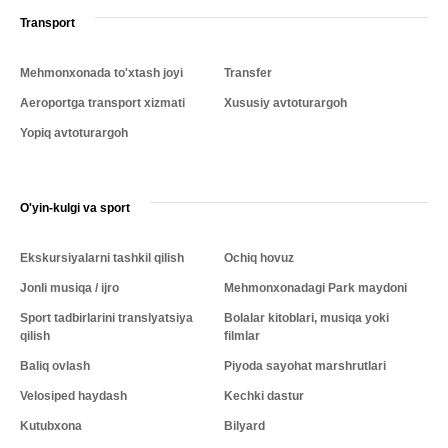
Transport
Mehmonxonada to'xtash joyi
Transfer
Aeroportga transport xizmati
Xususiy avtoturargoh
Yopiq avtoturargoh
O'yin-kulgi va sport
Ekskursiyalarni tashkil qilish
Ochiq hovuz
Jonli musiqa / ijro
Mehmonxonadagi Park maydoni
Sport tadbirlarini translyatsiya
Bolalar kitoblari, musiqa yoki
qilish
filmlar
Baliq ovlash
Piyoda sayohat marshrutlari
Velosiped haydash
Kechki dastur
Kutubxona
Bilyard