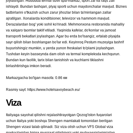
joylashgan. Hududda termal suvli spa-markaz, sport zal va raqs zali
ishlaydi. Bundan tashqari, plyaj sporti uchun maydonchalar mavjud. Biznes
tadbirlarini o'tkazish uchun zarur jihozlar bilan ta'minlangan zallar
ajratilgan. Xonalarda konditsioner, televizor va hammom mavjud.
Derazalardan bog' yoki sohil ko'rinadi. Mehmonxona restoranida mahalliy
va xalqaro taomlar taklif etiladi. Yaqinida kafelar, do'konlar va jamoat
transporti bekatlari joylashgan. Agar bu erda bo'lsangiz, ertalab plyajda
sayr qilish bilan boshlangan bo'lar edi. Keyinroq Pestum muzeyiga tashrif
buyurishingiz mumkin, u yerda yunon freskalari to'plami joylashgan.
Tushdan keyin basseynda dam olish va termal kompleksda kechqurun.
Bundan kun faollik, tarix bilan tanishish va kuchlarni tiklashni
birlashtirishga imkon beradi.
Markazgacha bo'lgan masofa: 0.86 км
Rasmiy sayt: https://www.hotelsavoybeach.eu/
Viza
Italiyaga sayohat qilishni rejalashtirayotgan Qozog'iston fuqarolari
uchun Italiya yoki boshqa Shengen mamlakati tomonidan berilgan
Shengen vizasi talab qilinadi. Siz viza olish uchun VFS Global viza
markazlaridan biriga murojaat qilishingiz yoki mutaxassislarimizdan