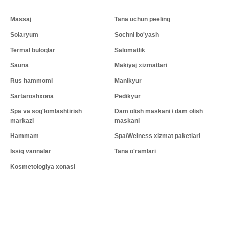
Massaj
Tana uchun peeling
Solaryum
Sochni bo'yash
Termal buloqlar
Salomatlik
Sauna
Makiyaj xizmatlari
Rus hammomi
Manikyur
Sartaroshxona
Pedikyur
Spa va sog'lomlashtirish
Dam olish maskani / dam olish
markazi
maskani
Hammam
Spa/Welness xizmat paketlari
Issiq vannalar
Tana o'ramlari
Kosmetologiya xonasi