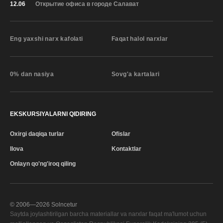
12.06
Открытие офиса в городе Салават
Eng yaxshi narx kafolati
Faqat halol narxlar
0% dan nasiya
Sovg'a kartalari
EKSKURSIYALARNI QIDIRING
Oxirgi daqiqa turlar
Ofislar
Ilova
Kontaktlar
Onlayn qo'ng'iroq qiling
© 2006—
2026
Solncetur
Saytda joylashtirilgan barcha materiallar va narxlar faqat ma'lumot uchun