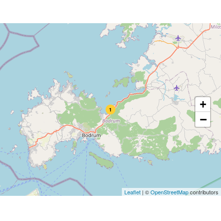
+
1
−
Leaflet
|
©
OpenStreetMap
contributors