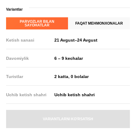
Variantlar
PARVOZLAR BILAN
FAQAT MEHMONXONALAR
SAYOHATLAR
Ketish sanasi
21 Avgust
–
24 Avgust
Davomiylik
6 – 9 kechalar
,
Turistlar
2 katta
0 bolalar
Uchib ketish shahri
Uchib ketish shahri
VARIANTLARNI KO'RSATISH