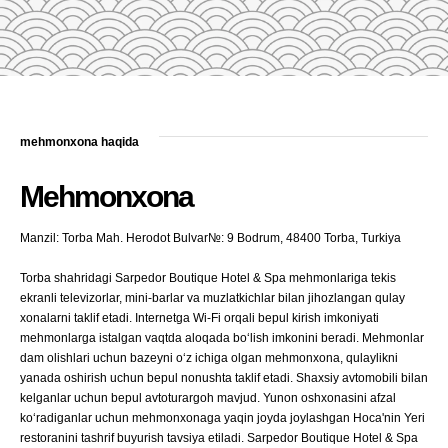
mehmonxona haqida
Mehmonxona
Manzil: Torba Mah. Herodot Bulvar№: 9 Bodrum, 48400 Torba, Turkiya
Torba shahridagi Sarpedor Boutique Hotel & Spa mehmonlariga tekis
ekranli televizorlar, mini-barlar va muzlatkichlar bilan jihozlangan qulay
xonalarni taklif etadi. Internetga Wi-Fi orqali bepul kirish imkoniyati
mehmonlarga istalgan vaqtda aloqada boʻlish imkonini beradi. Mehmonlar
dam olishlari uchun bazeyni oʻz ichiga olgan mehmonxona, qulaylikni
yanada oshirish uchun bepul nonushta taklif etadi. Shaxsiy avtomobili bilan
kelganlar uchun bepul avtoturargoh mavjud. Yunon oshxonasini afzal
koʻradiganlar uchun mehmonxonaga yaqin joyda joylashgan Hoca'nin Yeri
restoranini tashrif buyurish tavsiya etiladi. Sarpedor Boutique Hotel & Spa