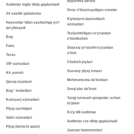
buyurtma berish
Xodimlar ingliz tilida gaplashadi
Ovoz o'tkazmaydigan xonalar
24 soatlik qabulxona
Kiyimlarni dazmollash
Hayvonlar bilan yashashga yo'l
xizmatlari
qo'yilmaydi
Tezlashtirilgan ro'yxatdan
Bog
o'tish/ketish
Faks
Shaxsiy jo'nash/ro'yxatdan
o'tish
Teras
Chekish joylari
VIP xizmatlari
Xususiy plyaj zonasi
Kir yuvish
Mehmonxona do'konlari
Quruq tozalash
Sovg'alar do'koni
Bog ' mebellari
Yangi turmush qurganlar uchun
Konsyerj xizmatlari
to'plam
Plyaj sochiqlari
Ko'p tilli xodimlar
Valet xizmatlari
Xodimlar rus tilida gaplashadi
Plyaj (birinchi qator)
Jamoat hammomlari