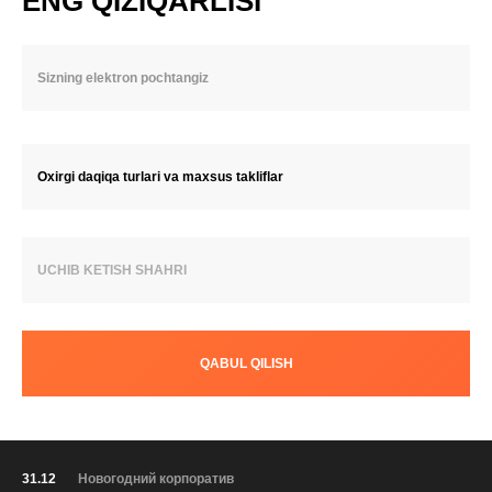
ENG QIZIQARLISI
Oxirgi daqiqa turlari va maxsus takliflar
UCHIB KETISH SHAHRI
QABUL QILISH
31.12
Новогодний корпоратив