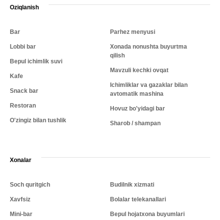
Oziqlanish
Bar
Parhez menyusi
Lobbi bar
Xonada nonushta buyurtma
qilish
Bepul ichimlik suvi
Mavzuli kechki ovqat
Kafe
Ichimliklar va gazaklar bilan
Snack bar
avtomatik mashina
Restoran
Hovuz bo'yidagi bar
O'zingiz bilan tushlik
Sharob / shampan
Xonalar
Soch quritgich
Budilnik xizmati
Xavfsiz
Bolalar telekanallari
Mini-bar
Bepul hojatxona buyumlari