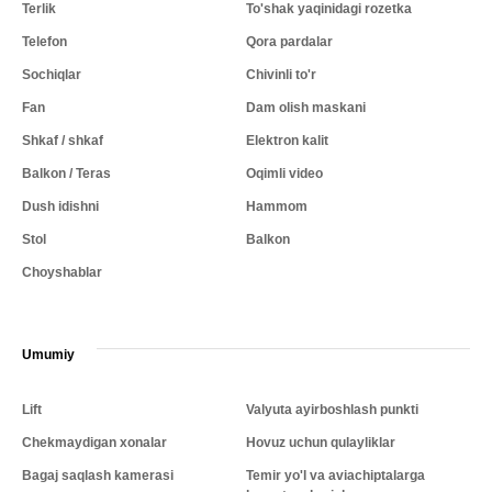
Terlik
To'shak yaqinidagi rozetka
Telefon
Qora pardalar
Sochiqlar
Chivinli to'r
Fan
Dam olish maskani
Shkaf / shkaf
Elektron kalit
Balkon / Teras
Oqimli video
Dush idishni
Hammom
Stol
Balkon
Choyshablar
Umumiy
Lift
Valyuta ayirboshlash punkti
Chekmaydigan xonalar
Hovuz uchun qulayliklar
Bagaj saqlash kamerasi
Temir yo'l va aviachiptalarga