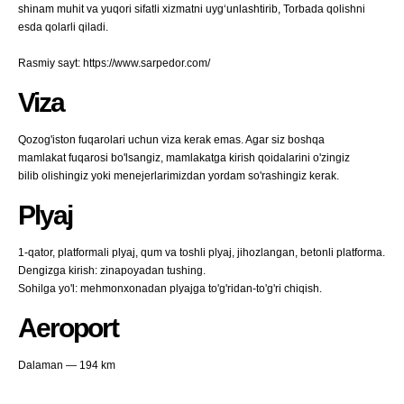
shinam muhit va yuqori sifatli xizmatni uygʻunlashtirib, Torbada qolishni
esda qolarli qiladi.
Rasmiy sayt: https://www.sarpedor.com/
Viza
Qozog'iston fuqarolari uchun viza kerak emas. Agar siz boshqa
mamlakat fuqarosi bo'lsangiz, mamlakatga kirish qoidalarini o'zingiz
bilib olishingiz yoki menejerlarimizdan yordam so'rashingiz kerak.
Plyaj
1-qator, platformali plyaj, qum va toshli plyaj, jihozlangan, betonli platforma.
Dengizga kirish: zinapoyadan tushing.
Sohilga yo'l: mehmonxonadan plyajga to'g'ridan-to'g'ri chiqish.
Aeroport
Dalaman — 194 km