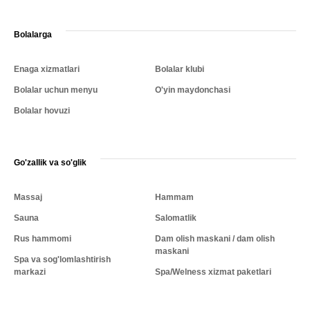
Bolalarga
Enaga xizmatlari
Bolalar klubi
Bolalar uchun menyu
O'yin maydonchasi
Bolalar hovuzi
Go'zallik va so'glik
Massaj
Hammam
Sauna
Salomatlik
Rus hammomi
Dam olish maskani / dam olish
maskani
Spa va sog'lomlashtirish
markazi
Spa/Welness xizmat paketlari