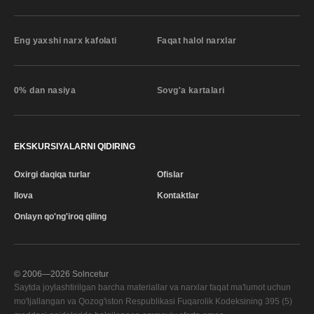
Eng yaxshi narx kafolati
Faqat halol narxlar
0% dan nasiya
Sovg'a kartalari
EKSKURSIYALARNI QIDIRING
Oxirgi daqiqa turlar
Ofislar
Ilova
Kontaktlar
Onlayn qo'ng'iroq qiling
© 2006—
2026
Solncetur
Saytda joylashtirilgan barcha materiallar va narxlar faqat ma'lumot uchun
mo'ljallangan va Qozog'iston Respublikasi Fuqarolik Kodeksining 395 (5)