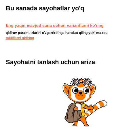
Bu sanada sayohatlar yo'q
Eng yaqin mavjud sana uchun variantlarni ko'ring
qidiruv parametrlarini o'zgartirishga harakat qiling yoki maxsu
takliflarni qidiring
Sayohatni tanlash uchun ariza