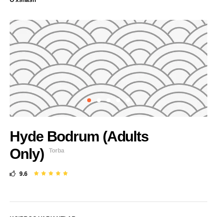
O'xshash
Hyde Bodrum (Adults
Only)
Torba
9.6