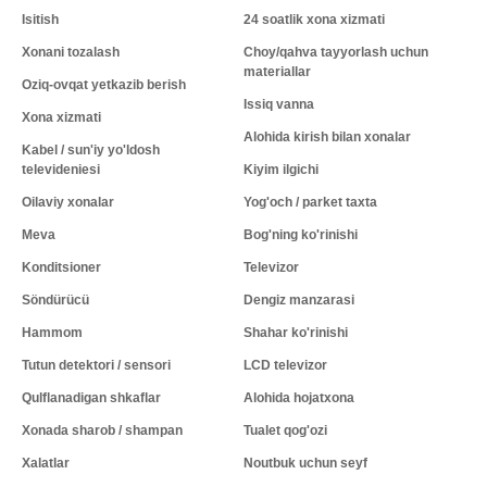
Isitish
24 soatlik xona xizmati
Xonani tozalash
Choy/qahva tayyorlash uchun
materiallar
Oziq-ovqat yetkazib berish
Issiq vanna
Xona xizmati
Alohida kirish bilan xonalar
Kabel / sun'iy yo'ldosh
televideniesi
Kiyim ilgichi
Oilaviy xonalar
Yog'och / parket taxta
Meva
Bog'ning ko'rinishi
Konditsioner
Televizor
Söndürücü
Dengiz manzarasi
Hammom
Shahar ko'rinishi
Tutun detektori / sensori
LCD televizor
Qulflanadigan shkaflar
Alohida hojatxona
Xonada sharob / shampan
Tualet qog'ozi
Xalatlar
Noutbuk uchun seyf