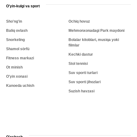
O'yin-kulgi va sport
Sho'ng'in
Ochiq hovuz
Baliq ovlash
Mehmonxonadagi Park maydoni
Snorkeling
Bolalar kitoblari, musiqa yoki
filmlar
Shamol sörfü
Kechki dastur
Fitness markazi
Stol tennisi
Ot minish
Suv sporti turlari
O'yin xonasi
Suv sporti jihozlari
Kanoeda uchish
Suzish havzasi