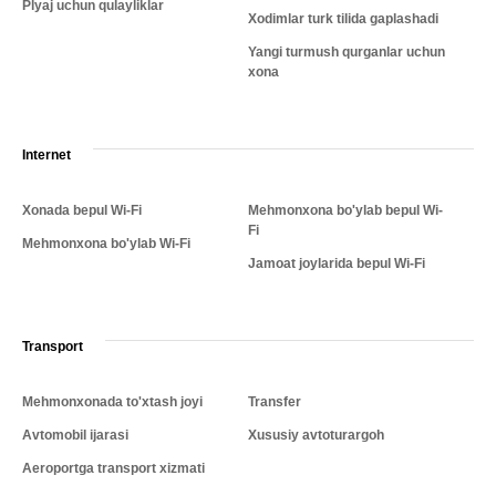
Plyaj uchun qulayliklar
Xodimlar turk tilida gaplashadi
Yangi turmush qurganlar uchun
xona
Internet
Xonada bepul Wi-Fi
Mehmonxona bo'ylab bepul Wi-
Fi
Mehmonxona bo'ylab Wi-Fi
Jamoat joylarida bepul Wi-Fi
Transport
Mehmonxonada to'xtash joyi
Transfer
Avtomobil ijarasi
Xususiy avtoturargoh
Aeroportga transport xizmati