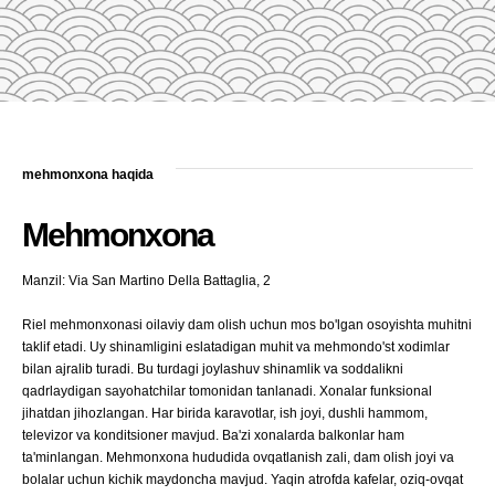
mehmonxona haqida
Mehmonxona
Manzil: Via San Martino Della Battaglia, 2
Riel mehmonxonasi oilaviy dam olish uchun mos bo'lgan osoyishta muhitni
taklif etadi. Uy shinamligini eslatadigan muhit va mehmondo'st xodimlar
bilan ajralib turadi. Bu turdagi joylashuv shinamlik va soddalikni
qadrlaydigan sayohatchilar tomonidan tanlanadi. Xonalar funksional
jihatdan jihozlangan. Har birida karavotlar, ish joyi, dushli hammom,
televizor va konditsioner mavjud. Ba'zi xonalarda balkonlar ham
ta'minlangan. Mehmonxona hududida ovqatlanish zali, dam olish joyi va
bolalar uchun kichik maydoncha mavjud. Yaqin atrofda kafelar, oziq-ovqat