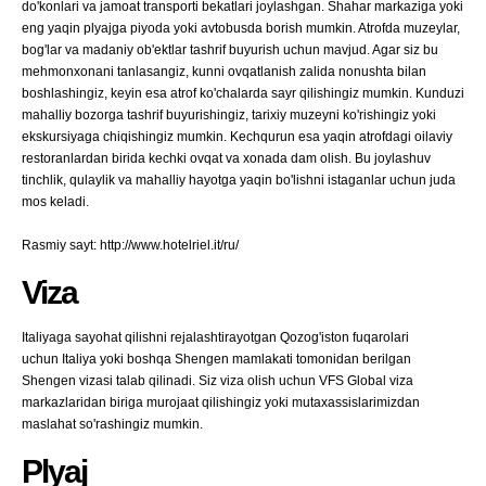
do'konlari va jamoat transporti bekatlari joylashgan. Shahar markaziga yoki
eng yaqin plyajga piyoda yoki avtobusda borish mumkin. Atrofda muzeylar,
bog'lar va madaniy ob'ektlar tashrif buyurish uchun mavjud. Agar siz bu
mehmonxonani tanlasangiz, kunni ovqatlanish zalida nonushta bilan
boshlashingiz, keyin esa atrof ko'chalarda sayr qilishingiz mumkin. Kunduzi
mahalliy bozorga tashrif buyurishingiz, tarixiy muzeyni ko'rishingiz yoki
ekskursiyaga chiqishingiz mumkin. Kechqurun esa yaqin atrofdagi oilaviy
restoranlardan birida kechki ovqat va xonada dam olish. Bu joylashuv
tinchlik, qulaylik va mahalliy hayotga yaqin bo'lishni istaganlar uchun juda
mos keladi.
Rasmiy sayt: http://www.hotelriel.it/ru/
Viza
Italiyaga sayohat qilishni rejalashtirayotgan Qozog'iston fuqarolari
uchun Italiya yoki boshqa Shengen mamlakati tomonidan berilgan
Shengen vizasi talab qilinadi. Siz viza olish uchun VFS Global viza
markazlaridan biriga murojaat qilishingiz yoki mutaxassislarimizdan
maslahat so'rashingiz mumkin.
Plyaj