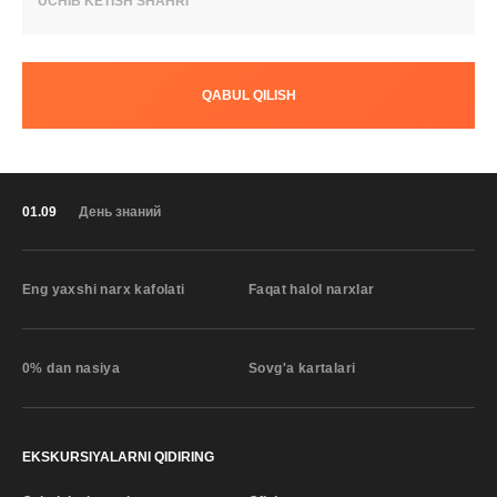
UCHIB KETISH SHAHRI
QABUL QILISH
01.09
День знаний
Eng yaxshi narx kafolati
Faqat halol narxlar
0% dan nasiya
Sovg'a kartalari
EKSKURSIYALARNI QIDIRING