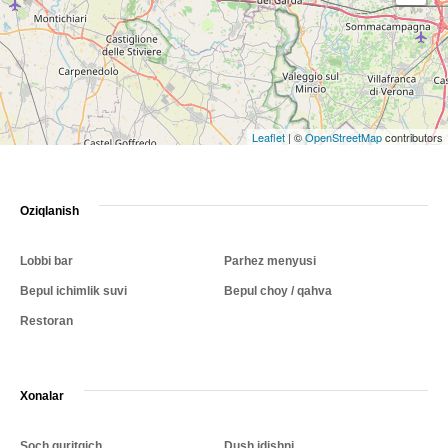
Leaflet
|
©
OpenStreetMap
contributors
Oziqlanish
Lobbi bar
Parhez menyusi
Bepul ichimlik suvi
Bepul choy / qahva
Restoran
Xonalar
Soch quritgich
Dush idishni