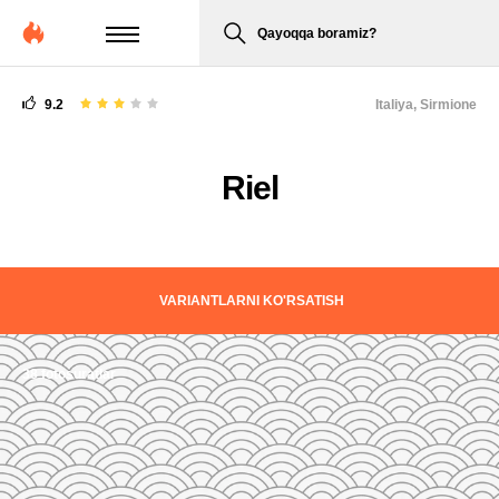
Qayoqqa boramiz?
9.2
Italiya,
Sirmione
Riel
VARIANTLARNI KO'RSATISH
38 fotosuratlar