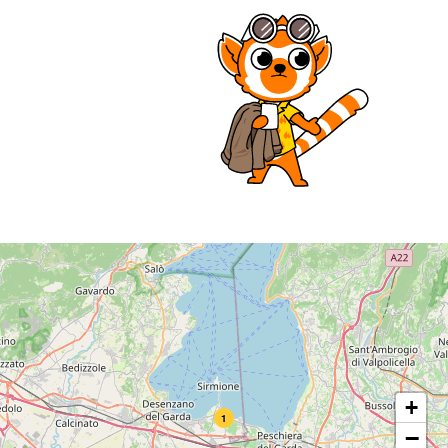
+
1
−