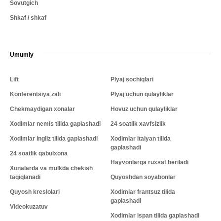
Sovutgich
Shkaf / shkaf
Umumiy
Lift
Plyaj sochiqlari
Konferentsiya zali
Plyaj uchun qulayliklar
Chekmaydigan xonalar
Hovuz uchun qulayliklar
Xodimlar nemis tilida gaplashadi
24 soatlik xavfsizlik
Xodimlar ingliz tilida gaplashadi
Xodimlar italyan tilida
gaplashadi
24 soatlik qabulxona
Hayvonlarga ruxsat beriladi
Xonalarda va mulkda chekish
taqiqlanadi
Quyoshdan soyabonlar
Quyosh kreslolari
Xodimlar frantsuz tilida
gaplashadi
Videokuzatuv
Xodimlar ispan tilida gaplashadi