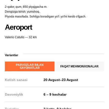
2-qator, qum, 850 plyajgacha m.
Dengizga kirish: yumshoq.
Piyoda masofada. Sohilga boradigan yo'l: yo'lni kesib o'tgach.
Aeroport
Valerio Catullo — 32 km
Variantlar
PARVOZLAR BILAN
FAQAT MEHMONXONALAR
SAYOHATLAR
Ketish sanasi
20 Avgust
–
23 Avgust
Davomiylik
6 – 9 kechalar
,
Turistlar
2 katta
0 bolalar