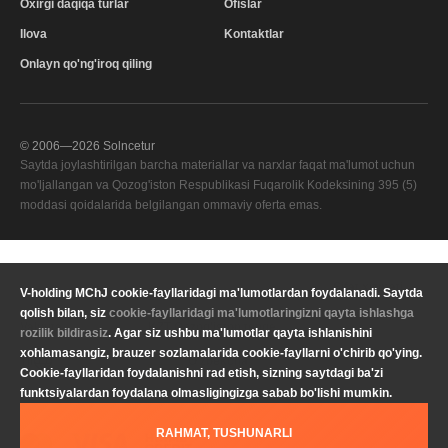
Oxirgi daqiqa turlar
Ofislar
Ilova
Kontaktlar
Onlayn qo'ng'iroq qiling
© 2006—
2026
Solncetur
Saytda joylashtirilgan barcha materiallar va narxlar faqat ma'lumot uchun
mo'ljallangan va Qozog'iston Respublikasi Fuqarolik Kodeksining 395 (5)
moddasi qoidalarida belgilangan ommaviy oferta emas.
Sifat xizmati
—
V-holding MChJ cookie-fayllaridagi ma'lumotlardan foydalanadi. Saytda
Sizning mintaqangiz
qolish bilan, siz
cookie-fayllaridagi ma'lumotlaringizni qayta ishlashga
Maxfiylik
Valyuta
KZT Qozog'iston tenge
rozilik bildirasiz
. Agar siz ushbu ma'lumotlar qayta ishlanishini
siyosati
xohlamasangiz, brauzer sozlamalarida cookie-fayllarni o'chirib qo'ying.
Yuridik ma'lumot
Til
O'zbekcha
Cookie-fayllaridan foydalanishni rad etish, sizning saytdagi ba'zi
funktsiyalardan foydalana olmasligingizga sabab bo'lishi mumkin.
RAHMAT, TUSHUNARLI