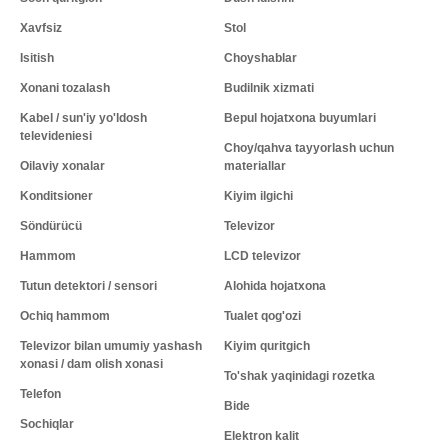
Xavfsiz
Stol
Isitish
Choyshablar
Xonani tozalash
Budilnik xizmati
Kabel / sun'iy yo'ldosh
Bepul hojatxona buyumlari
televideniesi
Choy/qahva tayyorlash uchun
Oilaviy xonalar
materiallar
Konditsioner
Kiyim ilgichi
Söndürücü
Televizor
Hammom
LCD televizor
Tutun detektori / sensori
Alohida hojatxona
Ochiq hammom
Tualet qog'ozi
Televizor bilan umumiy yashash
Kiyim quritgich
xonasi / dam olish xonasi
To'shak yaqinidagi rozetka
Telefon
Bide
Sochiqlar
Elektron kalit