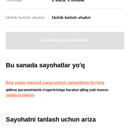
Uchib ketish shahri
Uchib ketish shahri
VARIANTLARNI KO'RSATISH
Bu sanada sayohatlar yo'q
Eng yaqin mavjud sana uchun variantlarni ko'ring
qidiruv parametrlarini o'zgartirishga harakat qiling yoki maxsu
takliflarni qidiring
Sayohatni tanlash uchun ariza