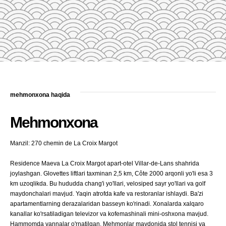
mehmonxona haqida
Mehmonxona
Manzil: 270 chemin de La Croix Margot
Residence Maeva La Croix Margot apart-otel Villar-de-Lans shahrida
joylashgan. Glovettes liftlari taxminan 2,5 km, Côte 2000 arqonli yo'li esa 3
km uzoqlikda. Bu hududda chang'i yo'llari, velosiped sayr yo'llari va golf
maydonchalari mavjud. Yaqin atrofda kafe va restoranlar ishlaydi. Ba'zi
apartamentlarning derazalaridan basseyn ko'rinadi. Xonalarda xalqaro
kanallar ko'rsatiladigan televizor va kofemashinali mini-oshxona mavjud.
Hammomda vannalar o'rnatilgan. Mehmonlar maydonida stol tennisi va