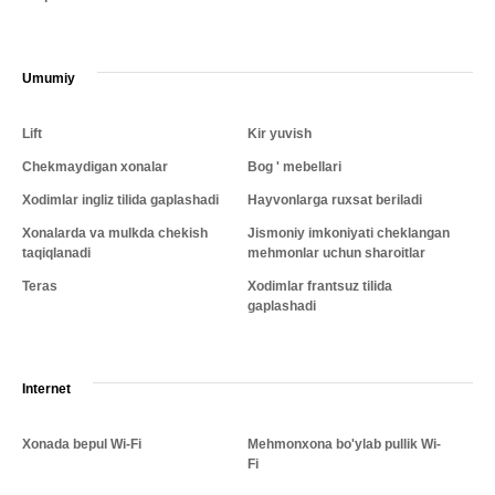
Umumiy
Lift
Kir yuvish
Chekmaydigan xonalar
Bog ' mebellari
Xodimlar ingliz tilida gaplashadi
Hayvonlarga ruxsat beriladi
Xonalarda va mulkda chekish
Jismoniy imkoniyati cheklangan
taqiqlanadi
mehmonlar uchun sharoitlar
Teras
Xodimlar frantsuz tilida
gaplashadi
Internet
Xonada bepul Wi-Fi
Mehmonxona bo'ylab pullik Wi-
Fi