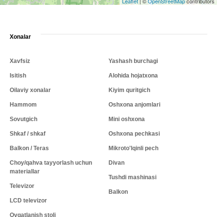
Leaflet
|
©
OpenStreetMap
contributors
Xonalar
Xavfsiz
Yashash burchagi
Isitish
Alohida hojatxona
Oilaviy xonalar
Kiyim quritgich
Hammom
Oshxona anjomlari
Sovutgich
Mini oshxona
Shkaf / shkaf
Oshxona pechkasi
Balkon / Teras
Mikroto'lqinli pech
Choy/qahva tayyorlash uchun
Divan
materiallar
Tushdi mashinasi
Televizor
Balkon
LCD televizor
Ovqatlanish stoli