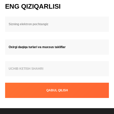
ENG QIZIQARLISI
Oxirgi daqiqa turlari va maxsus takliflar
UCHIB KETISH SHAHRI
QABUL QILISH