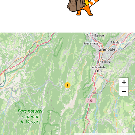
+
1
−