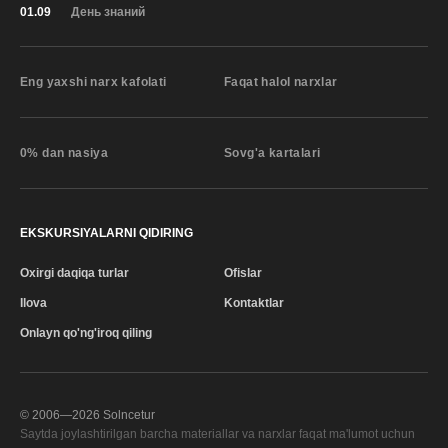
01.09
День знаний
Eng yaxshi narx kafolati
Faqat halol narxlar
0% dan nasiya
Sovg'a kartalari
EKSKURSIYALARNI QIDIRING
Oxirgi daqiqa turlar
Ofislar
Ilova
Kontaktlar
Onlayn qo'ng'iroq qiling
© 2006—
2026
Solncetur
Saytda joylashtirilgan barcha materiallar va narxlar faqat ma'lumot uchun