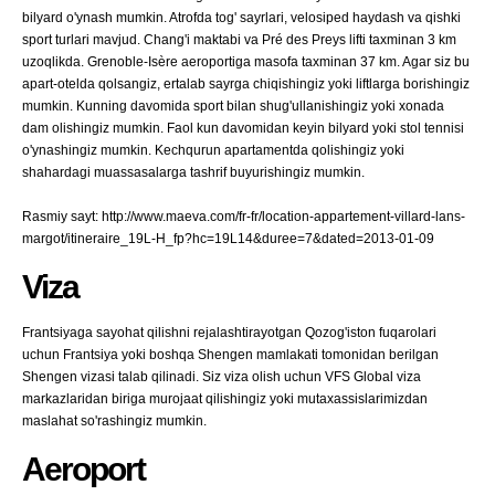
bilyard o'ynash mumkin. Atrofda tog' sayrlari, velosiped haydash va qishki
sport turlari mavjud. Chang'i maktabi va Pré des Preys lifti taxminan 3 km
uzoqlikda. Grenoble-Isère aeroportiga masofa taxminan 37 km. Agar siz bu
apart-otelda qolsangiz, ertalab sayrga chiqishingiz yoki liftlarga borishingiz
mumkin. Kunning davomida sport bilan shug'ullanishingiz yoki xonada
dam olishingiz mumkin. Faol kun davomidan keyin bilyard yoki stol tennisi
o'ynashingiz mumkin. Kechqurun apartamentda qolishingiz yoki
shahardagi muassasalarga tashrif buyurishingiz mumkin.
Rasmiy sayt: http://www.maeva.com/fr-fr/location-appartement-villard-lans-
margot/itineraire_19L-H_fp?hc=19L14&duree=7&dated=2013-01-09
Viza
Frantsiyaga sayohat qilishni rejalashtirayotgan Qozog'iston fuqarolari
uchun Frantsiya yoki boshqa Shengen mamlakati tomonidan berilgan
Shengen vizasi talab qilinadi. Siz viza olish uchun VFS Global viza
markazlaridan biriga murojaat qilishingiz yoki mutaxassislarimizdan
maslahat so'rashingiz mumkin.
Aeroport