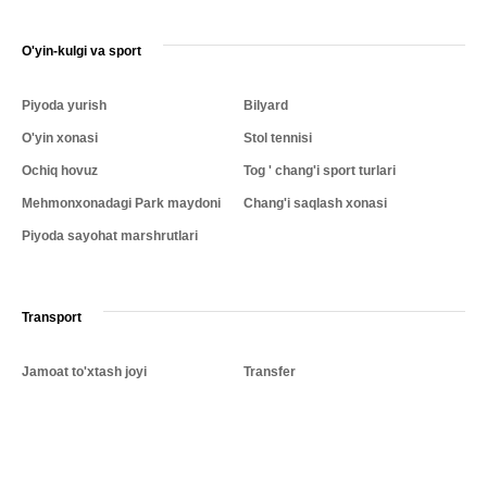
O'yin-kulgi va sport
Piyoda yurish
Bilyard
O'yin xonasi
Stol tennisi
Ochiq hovuz
Tog ' chang'i sport turlari
Mehmonxonadagi Park maydoni
Chang'i saqlash xonasi
Piyoda sayohat marshrutlari
Transport
Jamoat to'xtash joyi
Transfer