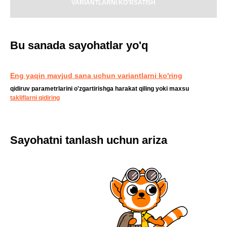
VARIANTLARNI KO'RSATISH
Bu sanada sayohatlar yo'q
Eng yaqin mavjud sana uchun variantlarni ko'ring
qidiruv parametrlarini o'zgartirishga harakat qiling yoki maxsu
takliflarni qidiring
Sayohatni tanlash uchun ariza