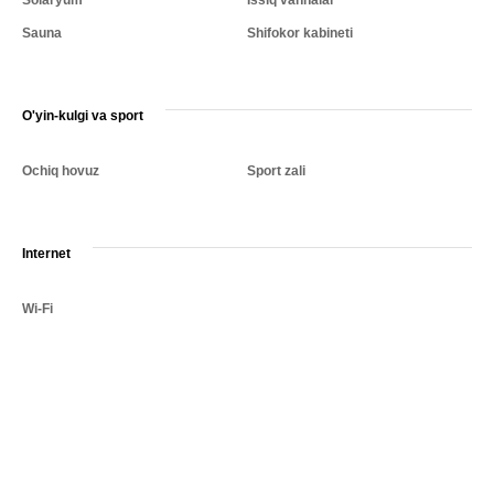
Solaryum
Issiq vannalar
Sauna
Shifokor kabineti
O'yin-kulgi va sport
Ochiq hovuz
Sport zali
Internet
Wi-Fi