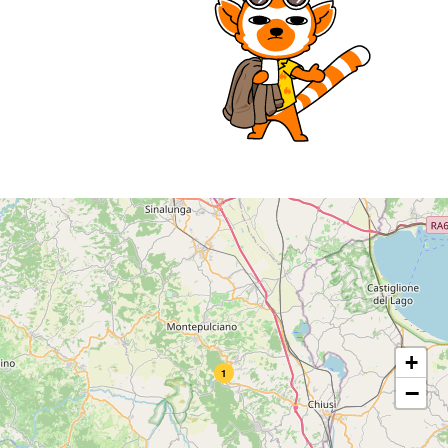
+
1
−