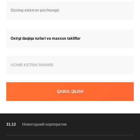
Oxirgi daqiqa turlari va maxsus takliflar
UCHIB KETISH SHAHRI
QABUL QILISH
31.12
Новогодний корпоратив