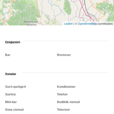
Leaflet
|
©
OpenStreetMap
contributors
Oziqlanish
Bar
Restoran
Xonalar
Soch quritgich
Konditsioner
Xavfsiz
Telefon
Mini-bar
Budilnik xizmati
Xona xizmati
Televizor