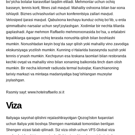
boʻyicha bolalar karavotlari taqdim etiladi. Mehmonlar uchun ochiq
basseyn, tennis korti, fitnes zali mavjud. Mahalliy oshxona bilan bar-xona
ishlaydi. Biznes uchrashuvlari uchun konferentsiya zallari mavjud.
Velosiped ijarasi mavjud. Qabulxona kechayu kunduz ochiq boʻlib, u erda
qimmatbaho narsalar uchun seyf joylashgan. Xodimlar bir nechta tillarda
gaplashadi. Agar mehmon Raffaello mehmonxonasida boʻlsa, u ertalabni
tepaliklarga qaragan ochiq terasda nonushta qilish bilan boshlashi
mumkin. Nonushtadan keyin bogʻda sayr qilish yoki mahalliy vino zavodiga
ekskursiyaga yozilish mumkin. Kunning oʻrtalarida basseynda suzish yoki
tennis oʻynash mumkin. Kechqurun esa toskana taomlari bilan restoranda
kechki ovqat va mahalliy vino bilan xonaning balkonida tinch dam olish
mumkin. Bir necha kilometr radiusda termal buloqlar, Kianchianoning
tarixiy markazi va mintaqa madaniyatiga bagʻishlangan muzeylar
joylashgan.
Rasmiy sayt: www.hotelraffaello.si.it
Viza
Italiyaga sayohat qilishni rejalashtirayotgan Qozog'iston fuqarolari
uchun Italiya yoki boshqa Shengen mamlakati tomonidan berilgan
Shengen vizasi talab qilinadi. Siz viza olish uchun VFS Global viza