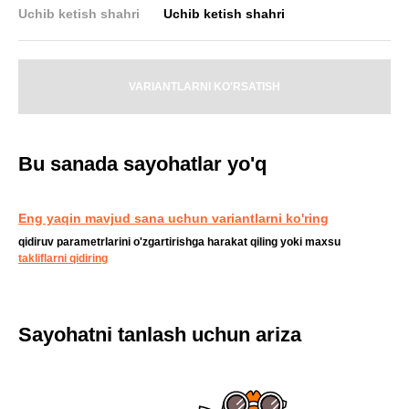
Uchib ketish shahri
Uchib ketish shahri
VARIANTLARNI KO'RSATISH
Bu sanada sayohatlar yo'q
Eng yaqin mavjud sana uchun variantlarni ko'ring
qidiruv parametrlarini o'zgartirishga harakat qiling yoki maxsu
takliflarni qidiring
Sayohatni tanlash uchun ariza