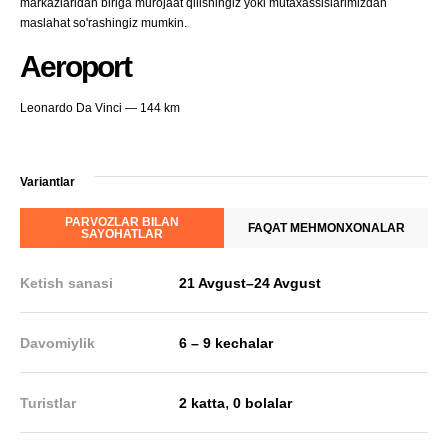
markazlaridan biriga murojaat qilishingiz yoki mutaxassislarimizdan
maslahat so'rashingiz mumkin.
Aeroport
Leonardo Da Vinci — 144 km
Variantlar
PARVOZLAR BILAN
FAQAT MEHMONXONALAR
SAYOHATLAR
Ketish sanasi
21 Avgust
–
24 Avgust
Davomiylik
6 – 9 kechalar
,
Turistlar
2 katta
0 bolalar