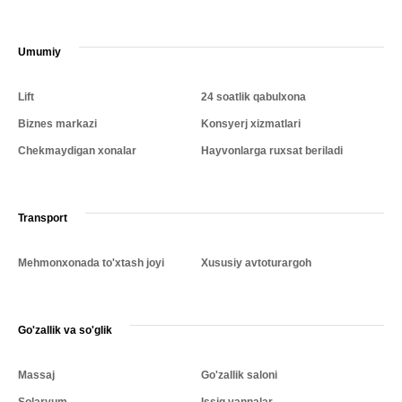
Umumiy
Lift
24 soatlik qabulxona
Biznes markazi
Konsyerj xizmatlari
Chekmaydigan xonalar
Hayvonlarga ruxsat beriladi
Transport
Mehmonxonada to'xtash joyi
Xususiy avtoturargoh
Go'zallik va so'glik
Massaj
Go'zallik saloni