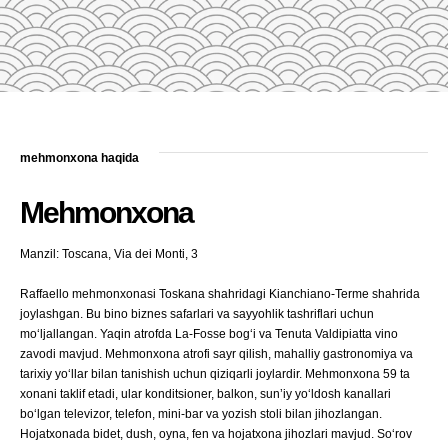
mehmonxona haqida
Mehmonxona
Manzil: Toscana, Via dei Monti, 3
Raffaello mehmonxonasi Toskana shahridagi Kianchiano-Terme shahrida
joylashgan. Bu bino biznes safarlari va sayyohlik tashriflari uchun
moʻljallangan. Yaqin atrofda La-Fosse bogʻi va Tenuta Valdipiatta vino
zavodi mavjud. Mehmonxona atrofi sayr qilish, mahalliy gastronomiya va
tarixiy yoʻllar bilan tanishish uchun qiziqarli joylardir. Mehmonxona 59 ta
xonani taklif etadi, ular konditsioner, balkon, sunʼiy yoʻldosh kanallari
boʻlgan televizor, telefon, mini-bar va yozish stoli bilan jihozlangan.
Hojatxonada bidet, dush, oyna, fen va hojatxona jihozlari mavjud. Soʻrov