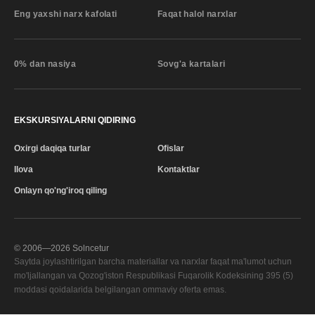
Eng yaxshi narx kafolati
Faqat halol narxlar
0% dan nasiya
Sovg'a kartalari
EKSKURSIYALARNI QIDIRING
Oxirgi daqiqa turlar
Ofislar
Ilova
Kontaktlar
Onlayn qo'ng'iroq qiling
© 2006—
2026
Solncetur
Saytda joylashtirilgan barcha materiallar va narxlar faqat ma'lumot uchun
mo'ljallangan va Qozog'iston Respublikasi Fuqarolik Kodeksining 395 (5)
moddasi qoidalarida belgilangan ommaviy oferta emas.