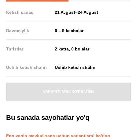
Ketish sanasi
21 Avgust
–
24 Avgust
Davomiylik
6 – 9 kechalar
,
Turistlar
2 katta
0 bolalar
Uchib ketish shahri
Uchib ketish shahri
VARIANTLARNI KO'RSATISH
Bu sanada sayohatlar yo'q
Eng yaqin mavjud sana uchun variantlarni ko'ring