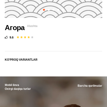
Агора
Alushta
9.6
KO'PROQ VARIANTLAR
Mobil ilova
Barcha qurilmalar
Oxirgi daqiqa turlar