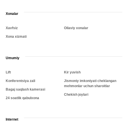
Xonalar
Xavfsiz
Oilaviy xonalar
Xona xizmati
Umumiy
Lift
Kir yuvish
Konferentsiya zali
Jismoniy imkoniyati cheklangan
mehmonlar uchun sharoitlar
Bagaj saqlash kamerasi
Chekish joylari
24 soatlik qabulxona
Internet