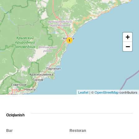
+
1
−
Leaflet
|
©
OpenStreetMap
contributors
Oziqlanish
Bar
Restoran