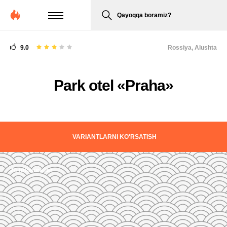
Qayoqqa boramiz?
9.0
Rossiya,
Alushta
Park otel «Praha»
VARIANTLARNI KO'RSATISH
24 fotosuratlar