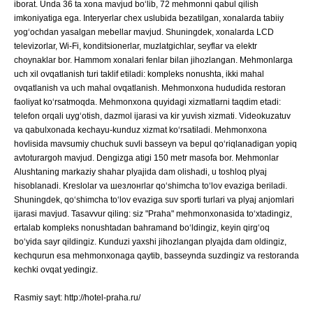
iborat. Unda 36 ta xona mavjud bo‘lib, 72 mehmonni qabul qilish
imkoniyatiga ega. Interyerlar chex uslubida bezatilgan, xonalarda tabiiy
yog‘ochdan yasalgan mebellar mavjud. Shuningdek, xonalarda LCD
televizorlar, Wi-Fi, konditsionerlar, muzlatgichlar, seyflar va elektr
choynaklar bor. Hammom xonalari fenlar bilan jihozlangan. Mehmonlarga
uch xil ovqatlanish turi taklif etiladi: kompleks nonushta, ikki mahal
ovqatlanish va uch mahal ovqatlanish. Mehmonxona hududida restoran
faoliyat ko‘rsatmoqda. Mehmonxona quyidagi xizmatlarni taqdim etadi:
telefon orqali uyg‘otish, dazmol ijarasi va kir yuvish xizmati. Videokuzatuv
va qabulxonada kechayu-kunduz xizmat ko‘rsatiladi. Mehmonxona
hovlisida mavsumiy chuchuk suvli basseyn va bepul qo‘riqlanadigan yopiq
avtoturargoh mavjud. Dengizga atigi 150 metr masofa bor. Mehmonlar
Alushtaning markaziy shahar plyajida dam olishadi, u toshloq plyaj
hisoblanadi. Kreslolar va шезлонгlar qo‘shimcha to‘lov evaziga beriladi.
Shuningdek, qo‘shimcha to‘lov evaziga suv sporti turlari va plyaj anjomlari
ijarasi mavjud. Tasavvur qiling: siz "Praha" mehmonxonasida to‘xtadingiz,
ertalab kompleks nonushtadan bahramand bo‘ldingiz, keyin qirg‘oq
bo‘yida sayr qildingiz. Kunduzi yaxshi jihozlangan plyajda dam oldingiz,
kechqurun esa mehmonxonaga qaytib, basseynda suzdingiz va restoranda
kechki ovqat yedingiz.
Rasmiy sayt: http://hotel-praha.ru/