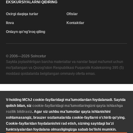
EKSKURSIYALARNI QIDIRING
Oxirgi daqiqa turlar
Ofislar
Ilova
Kontaktlar
Onlayn qo'ng'iroq qiling
© 2006—
2026
Solncetur
Saytda joylashtirilgan barcha materiallar va narxlar faqat ma'lumot uchun
mo'ljallangan va Qozog'iston Respublikasi Fuqarolik Kodeksining 395 (5)
moddasi qoidalarida belgilangan ommaviy oferta emas.
Sifat xizmati
—
V-holding MChJ cookie-fayllaridagi ma'lumotlardan foydalanadi. Saytda
Sizning mintaqangiz
qolish bilan, siz
cookie-fayllaridagi ma'lumotlaringizni qayta ishlashga
Maxfiylik
Valyuta
KZT Qozog'iston tenge
rozilik bildirasiz
. Agar siz ushbu ma'lumotlar qayta ishlanishini
siyosati
xohlamasangiz, brauzer sozlamalarida cookie-fayllarni o'chirib qo'ying.
Yuridik ma'lumot
Til
O'zbekcha
Cookie-fayllaridan foydalanishni rad etish, sizning saytdagi ba'zi
funktsiyalardan foydalana olmasligingizga sabab bo'lishi mumkin.