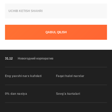
UCHIB KETISH SHAHRI
QABUL QILISH
31.12
Новогодний корпоратив
Eng yaxshi narx kafolati
Faqat halol narxlar
0% dan nasiya
Sovg'a kartalari