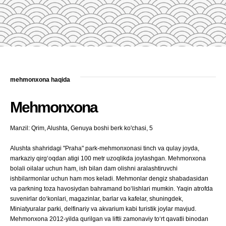
mehmonxona haqida
Mehmonxona
Manzil: Qrim, Alushta, Genuya boshi berk ko'chasi, 5
Alushta shahridagi "Praha" park-mehmonxonasi tinch va qulay joyda,
markaziy qirg‘oqdan atigi 100 metr uzoqlikda joylashgan. Mehmonxona
bolali oilalar uchun ham, ish bilan dam olishni aralashtiruvchi
ishbilarmonlar uchun ham mos keladi. Mehmonlar dengiz shabadasidan
va parkning toza havosiydan bahramand bo‘lishlari mumkin. Yaqin atrofda
suvenirlar do‘konlari, magazinlar, barlar va kafelar, shuningdek,
Miniatyuralar parki, delfinariy va akvarium kabi turistik joylar mavjud.
Mehmonxona 2012-yilda qurilgan va liftli zamonaviy to‘rt qavatli binodan