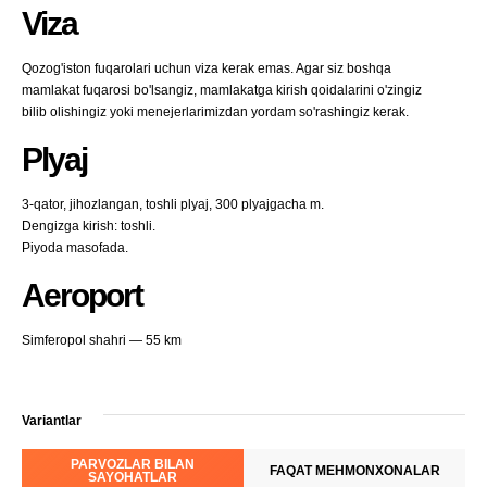
Viza
Qozog'iston fuqarolari uchun viza kerak emas. Agar siz boshqa
mamlakat fuqarosi bo'lsangiz, mamlakatga kirish qoidalarini o'zingiz
bilib olishingiz yoki menejerlarimizdan yordam so'rashingiz kerak.
Plyaj
3-qator, jihozlangan, toshli plyaj, 300 plyajgacha m.
Dengizga kirish: toshli.
Piyoda masofada.
Aeroport
Simferopol shahri — 55 km
Variantlar
PARVOZLAR BILAN
FAQAT MEHMONXONALAR
SAYOHATLAR