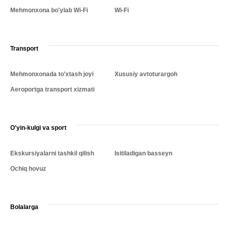
Mehmonxona bo'ylab Wi-Fi
Wi-Fi
Transport
Mehmonxonada to'xtash joyi
Xususiy avtoturargoh
Aeroportga transport xizmati
O'yin-kulgi va sport
Ekskursiyalarni tashkil qilish
Isitiladigan basseyn
Ochiq hovuz
Bolalarga