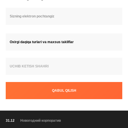
Oxirgi daqiqa turlari va maxsus takliflar
UCHIB KETISH SHAHRI
QABUL QILISH
31.12
Новогодний корпоратив