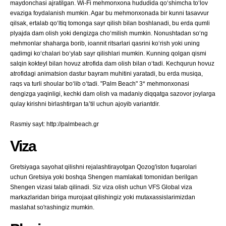
maydonchasi ajratilgan. Wi-Fi mehmonxona hududida qo‘shimcha to‘lov
evaziga foydalanish mumkin. Agar bu mehmonxonada bir kunni tasavvur
qilsak, ertalab qo‘ltiq tomonga sayr qilish bilan boshlanadi, bu erda qumli
plyajda dam olish yoki dengizga cho‘milish mumkin. Nonushtadan so‘ng
mehmonlar shaharga borib, ioannit ritsarlari qasrini ko‘rish yoki uning
qadimgi ko‘chalari bo‘ylab sayr qilishlari mumkin. Kunning qolgan qismi
salqin kokteyl bilan hovuz atrofida dam olish bilan o‘tadi. Kechqurun hovuz
atrofidagi animatsion dastur bayram muhitini yaratadi, bu erda musiqa,
raqs va turli shoular bo‘lib o‘tadi. "Palm Beach" 3* mehmonxonasi
dengizga yaqinligi, kechki dam olish va madaniy diqqatga sazovor joylarga
qulay kirishni birlashtirgan ta’til uchun ajoyib variantdir.
Rasmiy sayt: http://palmbeach.gr
Viza
Gretsiyaga sayohat qilishni rejalashtirayotgan Qozog'iston fuqarolari
uchun Gretsiya yoki boshqa Shengen mamlakati tomonidan berilgan
Shengen vizasi talab qilinadi. Siz viza olish uchun VFS Global viza
markazlaridan biriga murojaat qilishingiz yoki mutaxassislarimizdan
maslahat so'rashingiz mumkin.