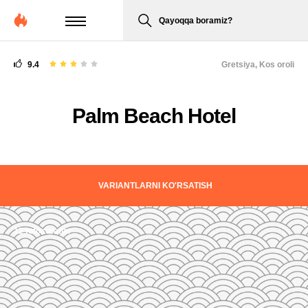
Qayoqqa boramiz?
9.4
Gretsiya,
Kos oroli
Palm Beach Hotel
VARIANTLARNI KO'RSATISH
12 fotosuratlar