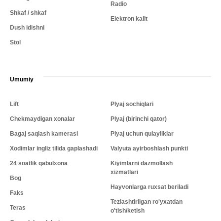
Radio
Shkaf / shkaf
Elektron kalit
Dush idishni
Stol
Umumiy
Lift
Plyaj sochiqlari
Chekmaydigan xonalar
Plyaj (birinchi qator)
Bagaj saqlash kamerasi
Plyaj uchun qulayliklar
Xodimlar ingliz tilida gaplashadi
Valyuta ayirboshlash punkti
24 soatlik qabulxona
Kiyimlarni dazmollash
xizmatlari
Bog
Hayvonlarga ruxsat beriladi
Faks
Tezlashtirilgan ro'yxatdan
Teras
o'tish/ketish