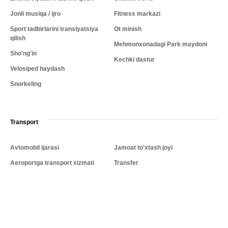
Jonli musiqa / ijro
Fitness markazi
Sport tadbirlarini translyatsiya
Ot minish
qilish
Mehmonxonadagi Park maydoni
Sho'ng'in
Kechki dastur
Velosiped haydash
Snorkeling
Transport
Avtomobil ijarasi
Jamoat to'xtash joyi
Aeroportga transport xizmati
Transfer