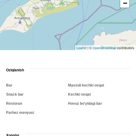
−
Leaflet
|
©
OpenStreetMap
contributors
Oziqlanish
Bar
Mavzuli kechki ovqat
Snack bar
Kechki ovqat
Restoran
Hovuz bo'yidagi bar
Parhez menyusi
Xonalar