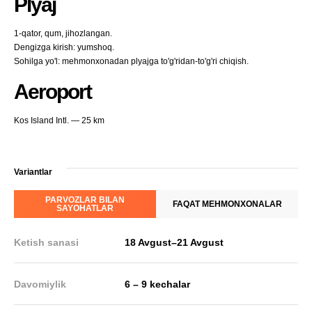
Plyaj
1-qator, qum, jihozlangan.
Dengizga kirish: yumshoq.
Sohilga yo'l: mehmonxonadan plyajga to'g'ridan-to'g'ri chiqish.
Aeroport
Kos Island Intl. — 25 km
Variantlar
PARVOZLAR BILAN
FAQAT MEHMONXONALAR
SAYOHATLAR
Ketish sanasi
18 Avgust
–
21 Avgust
Davomiylik
6 – 9 kechalar