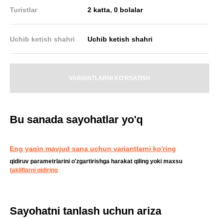
,
Turistlar
2 katta
0 bolalar
Uchib ketish shahri
Uchib ketish shahri
VARIANTLARNI KO'RSATISH
Bu sanada sayohatlar yo'q
Eng yaqin mavjud sana uchun variantlarni ko'ring
qidiruv parametrlarini o'zgartirishga harakat qiling yoki maxsu
takliflarni qidiring
Sayohatni tanlash uchun ariza