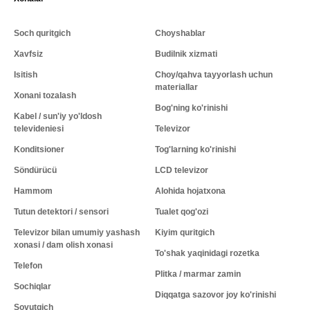
Soch quritgich
Choyshablar
Xavfsiz
Budilnik xizmati
Isitish
Choy/qahva tayyorlash uchun
materiallar
Xonani tozalash
Bog'ning ko'rinishi
Kabel / sun'iy yo'ldosh
televideniesi
Televizor
Konditsioner
Tog'larning ko'rinishi
Söndürücü
LCD televizor
Hammom
Alohida hojatxona
Tutun detektori / sensori
Tualet qog'ozi
Televizor bilan umumiy yashash
Kiyim quritgich
xonasi / dam olish xonasi
To'shak yaqinidagi rozetka
Telefon
Plitka / marmar zamin
Sochiqlar
Diqqatga sazovor joy ko'rinishi
Sovutgich