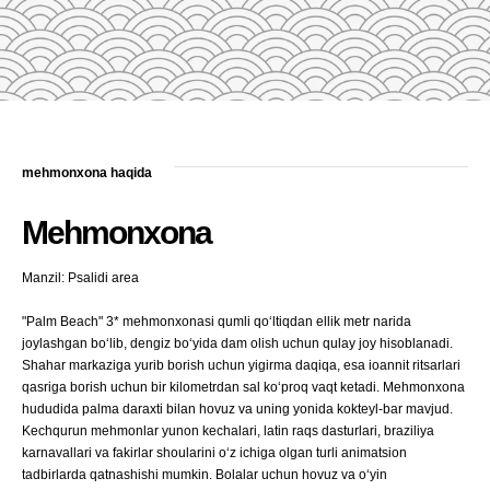
mehmonxona haqida
Mehmonxona
Manzil: Psalidi area
"Palm Beach" 3* mehmonxonasi qumli qo‘ltiqdan ellik metr narida
joylashgan bo‘lib, dengiz bo‘yida dam olish uchun qulay joy hisoblanadi.
Shahar markaziga yurib borish uchun yigirma daqiqa, esa ioannit ritsarlari
qasriga borish uchun bir kilometrdan sal ko‘proq vaqt ketadi. Mehmonxona
hududida palma daraxti bilan hovuz va uning yonida kokteyl-bar mavjud.
Kechqurun mehmonlar yunon kechalari, latin raqs dasturlari, braziliya
karnavallari va fakirlar shoularini o‘z ichiga olgan turli animatsion
tadbirlarda qatnashishi mumkin. Bolalar uchun hovuz va o‘yin