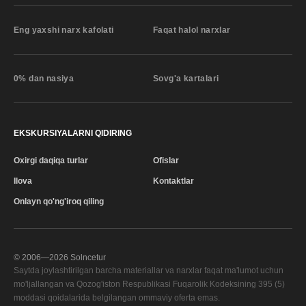
Eng yaxshi narx kafolati
Faqat halol narxlar
0% dan nasiya
Sovg'a kartalari
EKSKURSIYALARNI QIDIRING
Oxirgi daqiqa turlar
Ofislar
Ilova
Kontaktlar
Onlayn qo'ng'iroq qiling
© 2006—
2026
Solncetur
Saytda joylashtirilgan barcha materiallar va narxlar faqat ma'lumot uchun
mo'ljallangan va Qozog'iston Respublikasi Fuqarolik Kodeksining 395 (5)
moddasi qoidalarida belgilangan ommaviy oferta emas.