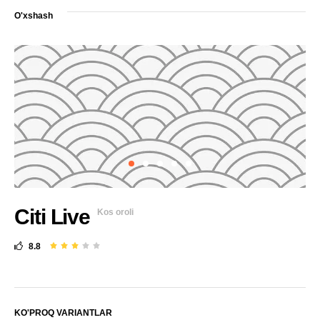
O'xshash
Citi Live
Kos oroli
8.8
KO'PROQ VARIANTLAR