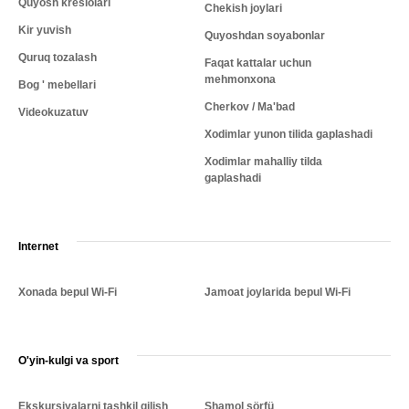
Quyosh kreslolari
Chekish joylari
Kir yuvish
Quyoshdan soyabonlar
Quruq tozalash
Faqat kattalar uchun
mehmonxona
Bog ' mebellari
Cherkov / Ma'bad
Videokuzatuv
Xodimlar yunon tilida gaplashadi
Xodimlar mahalliy tilda
gaplashadi
Internet
Xonada bepul Wi-Fi
Jamoat joylarida bepul Wi-Fi
O'yin-kulgi va sport
Ekskursiyalarni tashkil qilish
Shamol sörfü