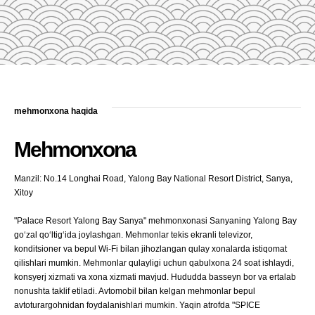
mehmonxona haqida
Mehmonxona
Manzil: No.14 Longhai Road, Yalong Bay National Resort District, Sanya,
Xitoy
"Palace Resort Yalong Bay Sanya" mehmonxonasi Sanyaning Yalong Bay
go‘zal qo‘ltig‘ida joylashgan. Mehmonlar tekis ekranli televizor,
konditsioner va bepul Wi-Fi bilan jihozlangan qulay xonalarda istiqomat
qilishlari mumkin. Mehmonlar qulayligi uchun qabulxona 24 soat ishlaydi,
konsyerj xizmati va xona xizmati mavjud. Hududda basseyn bor va ertalab
nonushta taklif etiladi. Avtomobil bilan kelgan mehmonlar bepul
avtoturargohnidan foydalanishlari mumkin. Yaqin atrofda "SPICE