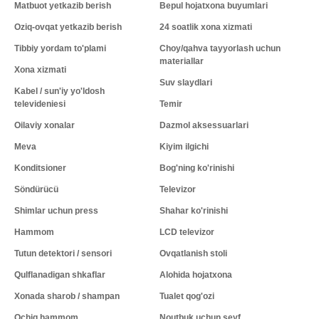
Matbuot yetkazib berish
Bepul hojatxona buyumlari
Oziq-ovqat yetkazib berish
24 soatlik xona xizmati
Tibbiy yordam to'plami
Choy/qahva tayyorlash uchun
materiallar
Xona xizmati
Suv slaydlari
Kabel / sun'iy yo'ldosh
televideniesi
Temir
Oilaviy xonalar
Dazmol aksessuarlari
Meva
Kiyim ilgichi
Konditsioner
Bog'ning ko'rinishi
Söndürücü
Televizor
Shimlar uchun press
Shahar ko'rinishi
Hammom
LCD televizor
Tutun detektori / sensori
Ovqatlanish stoli
Qulflanadigan shkaflar
Alohida hojatxona
Xonada sharob / shampan
Tualet qog'ozi
Ochiq hammom
Noutbuk uchun seyf