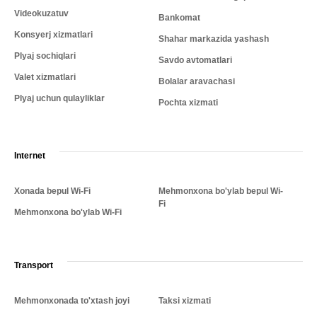
Videokuzatuv
Bankomat
Konsyerj xizmatlari
Shahar markazida yashash
Plyaj sochiqlari
Savdo avtomatlari
Valet xizmatlari
Bolalar aravachasi
Plyaj uchun qulayliklar
Pochta xizmati
Internet
Xonada bepul Wi-Fi
Mehmonxona bo'ylab bepul Wi-
Fi
Mehmonxona bo'ylab Wi-Fi
Transport
Mehmonxonada to'xtash joyi
Taksi xizmati