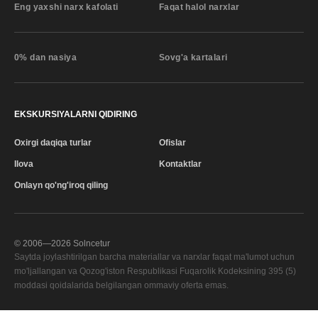
Eng yaxshi narx kafolati
Faqat halol narxlar
0% dan nasiya
Sovg'a kartalari
EKSKURSIYALARNI QIDIRING
Oxirgi daqiqa turlar
Ofislar
Ilova
Kontaktlar
Onlayn qo'ng'iroq qiling
© 2006—
2026
Solncetur
Saytda joylashtirilgan barcha materiallar va narxlar faqat ma'lumot uchun
mo'ljallangan va Qozog'iston Respublikasi Fuqarolik Kodeksining 395 (5)
moddasi qoidalarida belgilangan ommaviy oferta emas.