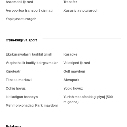
Avtomobil ijarasi
Transfer
Aeroportga transport xizmati
Xususiy avtoturargoh
Yopiq avtoturargoh
O'yin-kulgi va sport
Ekskursiyalarni tashkil qilish
Karaoke
Vaqtinchalik badiiy ko'rgazmalar
Velosiped ijarasi
Kinoteatr
Golf maydoni
Fitness markazi
Akvapark
Ochiq hovuz
Yopiq hovuz
Isitiladigan basseyn
Yurish masofasidagi plyaj (500
m gacha)
Mehmonxonadagi Park maydoni
Bolalarga