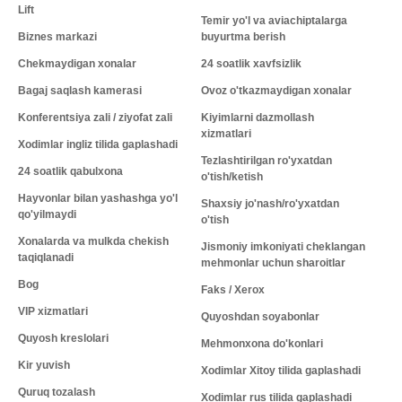
Lift
Temir yo'l va aviachiptalarga
Biznes markazi
buyurtma berish
Chekmaydigan xonalar
24 soatlik xavfsizlik
Bagaj saqlash kamerasi
Ovoz o'tkazmaydigan xonalar
Konferentsiya zali / ziyofat zali
Kiyimlarni dazmollash
xizmatlari
Xodimlar ingliz tilida gaplashadi
Tezlashtirilgan ro'yxatdan
24 soatlik qabulxona
o'tish/ketish
Hayvonlar bilan yashashga yo'l
Shaxsiy jo'nash/ro'yxatdan
qo'yilmaydi
o'tish
Xonalarda va mulkda chekish
Jismoniy imkoniyati cheklangan
taqiqlanadi
mehmonlar uchun sharoitlar
Bog
Faks / Xerox
VIP xizmatlari
Quyoshdan soyabonlar
Quyosh kreslolari
Mehmonxona do'konlari
Kir yuvish
Xodimlar Xitoy tilida gaplashadi
Quruq tozalash
Xodimlar rus tilida gaplashadi