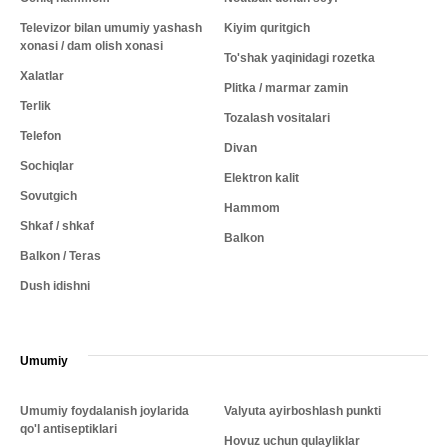
Televizor bilan umumiy yashash
Kiyim quritgich
xonasi / dam olish xonasi
To'shak yaqinidagi rozetka
Xalatlar
Plitka / marmar zamin
Terlik
Tozalash vositalari
Telefon
Divan
Sochiqlar
Elektron kalit
Sovutgich
Hammom
Shkaf / shkaf
Balkon
Balkon / Teras
Dush idishni
Umumiy
Umumiy foydalanish joylarida
Valyuta ayirboshlash punkti
qo'l antiseptiklari
Hovuz uchun qulayliklar