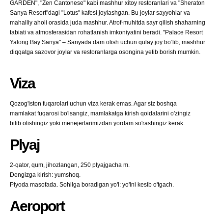
GARDEN", "Zen Cantonese" kabi mashhur xitoy restoranlari va "Sheraton
Sanya Resort"dagi "Lotus" kafesi joylashgan. Bu joylar sayyohlar va
mahalliy aholi orasida juda mashhur. Atrof-muhitda sayr qilish shaharning
tabiati va atmosferasidan rohatlanish imkoniyatini beradi. "Palace Resort
Yalong Bay Sanya" – Sanyada dam olish uchun qulay joy bo‘lib, mashhur
diqqatga sazovor joylar va restoranlarga osongina yetib borish mumkin.
Viza
Qozog'iston fuqarolari uchun viza kerak emas. Agar siz boshqa
mamlakat fuqarosi bo'lsangiz, mamlakatga kirish qoidalarini o'zingiz
bilib olishingiz yoki menejerlarimizdan yordam so'rashingiz kerak.
Plyaj
2-qator, qum, jihozlangan, 250 plyajgacha m.
Dengizga kirish: yumshoq.
Piyoda masofada. Sohilga boradigan yo'l: yo'lni kesib o'tgach.
Aeroport