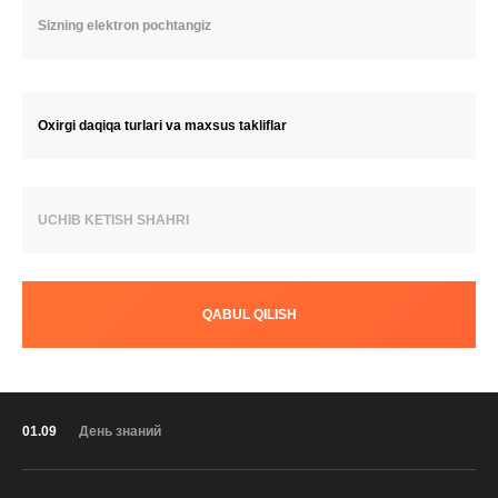
Oxirgi daqiqa turlari va maxsus takliflar
UCHIB KETISH SHAHRI
QABUL QILISH
01.09
День знаний