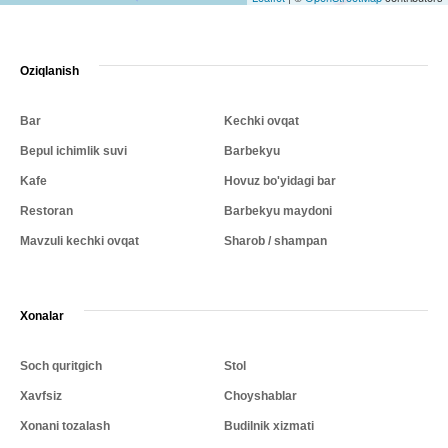
Oziqlanish
Bar
Kechki ovqat
Bepul ichimlik suvi
Barbekyu
Kafe
Hovuz bo'yidagi bar
Restoran
Barbekyu maydoni
Mavzuli kechki ovqat
Sharob / shampan
Xonalar
Soch quritgich
Stol
Xavfsiz
Choyshablar
Xonani tozalash
Budilnik xizmati