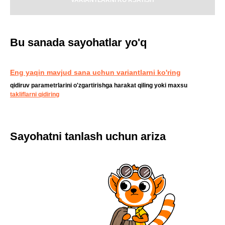
VARIANTLARNI KO'RSATISH
Bu sanada sayohatlar yo'q
Eng yaqin mavjud sana uchun variantlarni ko'ring
qidiruv parametrlarini o'zgartirishga harakat qiling yoki maxsu
takliflarni qidiring
Sayohatni tanlash uchun ariza