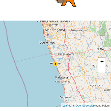
+
1
−
Leaflet
|
©
OpenStreetMap
contributors