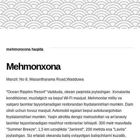
mehmonxona haqida
Mehmonxona
Manzil: No 8, Wasantharama Road,Wadduwa
"Ocean Ripples Resort" Vadduda, okean yaqinida joylashgan. Xonalarda
konditsioner, muzlatgich va bepul Wi-Fi mavjud. Mehmonlar milliy va
xalqaro taomlar tayyorlanadigan restorandan foydalanishlari mumkin. Dam
olish uchun hovuz mavjud. Avtomobil egalari bepul avtoturargohdan
foydalanishlari mumkin. Yaqin atrofda dengiz mahsulotlari va an'anaviy
taomlar tayyorlanadigan mashhur restoranlar ishlaydi. 300 metr masofada
"Summer Breeze", 1,5 km uzoqlikda "Janirest", 200 metrda esa "Lavila"
joylashgan. Siz ertalab okeanda baliq ovlayotgan baliqchilarni kuzatib,