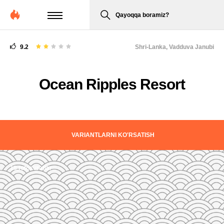
Qayoqqa boramiz?
9.2
Shri-Lanka,
Vadduva Janubi
Ocean Ripples Resort
VARIANTLARNI KO'RSATISH
18 fotosuratlar