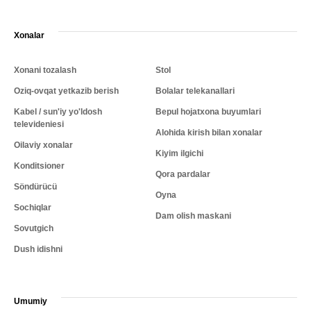
Xonalar
Xonani tozalash
Stol
Oziq-ovqat yetkazib berish
Bolalar telekanallari
Kabel / sun'iy yo'ldosh
Bepul hojatxona buyumlari
televideniesi
Alohida kirish bilan xonalar
Oilaviy xonalar
Kiyim ilgichi
Konditsioner
Qora pardalar
Söndürücü
Oyna
Sochiqlar
Dam olish maskani
Sovutgich
Dush idishni
Umumiy