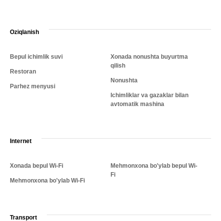
Oziqlanish
Bepul ichimlik suvi
Xonada nonushta buyurtma
qilish
Restoran
Nonushta
Parhez menyusi
Ichimliklar va gazaklar bilan
avtomatik mashina
Internet
Xonada bepul Wi-Fi
Mehmonxona bo'ylab bepul Wi-
Fi
Mehmonxona bo'ylab Wi-Fi
Transport