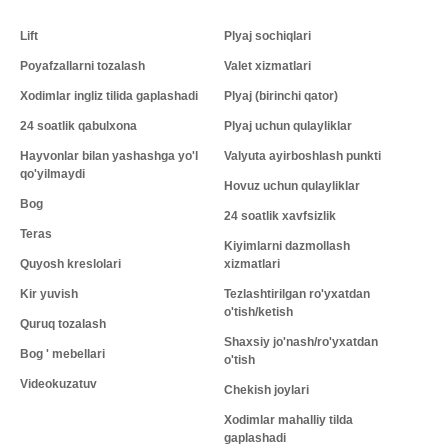
Lift
Plyaj sochiqlari
Poyafzallarni tozalash
Valet xizmatlari
Xodimlar ingliz tilida gaplashadi
Plyaj (birinchi qator)
24 soatlik qabulxona
Plyaj uchun qulayliklar
Hayvonlar bilan yashashga yo'l
Valyuta ayirboshlash punkti
qo'yilmaydi
Hovuz uchun qulayliklar
Bog
24 soatlik xavfsizlik
Teras
Kiyimlarni dazmollash
Quyosh kreslolari
xizmatlari
Kir yuvish
Tezlashtirilgan ro'yxatdan
o'tish/ketish
Quruq tozalash
Shaxsiy jo'nash/ro'yxatdan
Bog ' mebellari
o'tish
Videokuzatuv
Chekish joylari
Xodimlar mahalliy tilda
gaplashadi