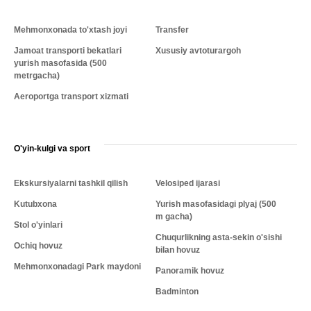
Mehmonxonada to'xtash joyi
Transfer
Jamoat transporti bekatlari
Xususiy avtoturargoh
yurish masofasida (500
metrgacha)
Aeroportga transport xizmati
O'yin-kulgi va sport
Ekskursiyalarni tashkil qilish
Velosiped ijarasi
Kutubxona
Yurish masofasidagi plyaj (500
m gacha)
Stol o'yinlari
Chuqurlikning asta-sekin o'sishi
Ochiq hovuz
bilan hovuz
Mehmonxonadagi Park maydoni
Panoramik hovuz
Badminton