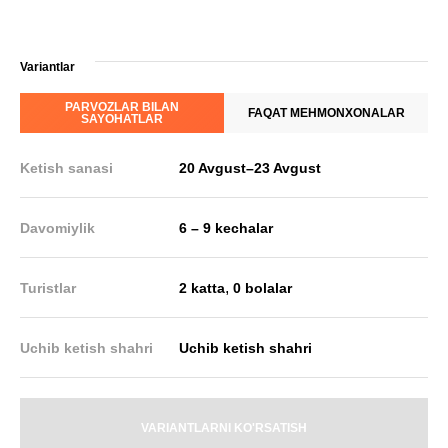
Variantlar
PARVOZLAR BILAN
FAQAT MEHMONXONALAR
SAYOHATLAR
Ketish sanasi
20 Avgust
–
23 Avgust
Davomiylik
6 – 9 kechalar
,
Turistlar
2 katta
0 bolalar
Uchib ketish shahri
Uchib ketish shahri
VARIANTLARNI KO'RSATISH