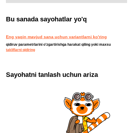
Bu sanada sayohatlar yo'q
Eng yaqin mavjud sana uchun variantlarni ko'ring
qidiruv parametrlarini o'zgartirishga harakat qiling yoki maxsu
takliflarni qidiring
Sayohatni tanlash uchun ariza