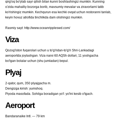
qirg'oq bo'ylab sayr qilish bilan kunni boshlashingiz mumkin. Kunning
o'zida mahalliy bozorga borib, mavsumiy mevalar va ziravorlarni tatib
ko'rishingiz mumkin. Kechqurun esa kechki ovqat uchun restoranni tanlab,
keyin hovuz atrofida tinchlikda dam olishingiz mumkin.
Rasmiy sayt: http://www.oceanrippleswd.com/
Viza
Qozog'iston fuqarolari uchun u to'g'ridan-to'g'ri Shri-Lankadagi
aeroportda joylashgan. Viza narxi 60 AQSh dollari, 11 yoshgacha
bo'lgan bolalar uchun (shu jumladan) bepul.
Plyaj
2-qator, qum, 350 plyajgacha m.
Dengizga kirish: yumshoq.
Piyoda masofada. Sohilga boradigan yo'l: yo'lni kesib o'tgach.
Aeroport
Bandaranaike Intl. — 79 km