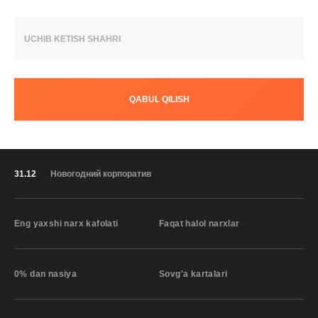
UCHIB KETISH SHAHRI
QABUL QILISH
31.12
Новогодний корпоратив
Eng yaxshi narx kafolati
Faqat halol narxlar
0% dan nasiya
Sovg'a kartalari