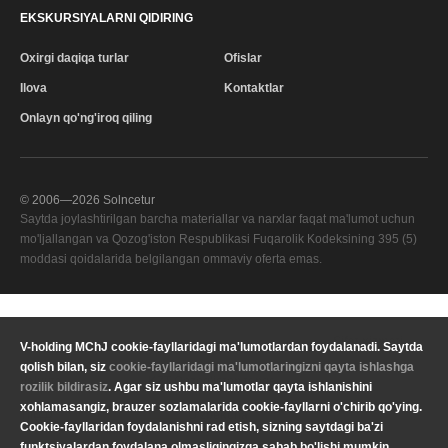
EKSKURSIYALARNI QIDIRING
Oxirgi daqiqa turlar
Ofislar
Ilova
Kontaktlar
Onlayn qo'ng'iroq qiling
© 2006—
2026
Solncetur
Saytda joylashtirilgan barcha materiallar va narxlar faqat ma'lumot uchun
mo'ljallangan va Qozog'iston Respublikasi Fuqarolik Kodeksining 395 (5)
moddasi qoidalarida belgilangan ommaviy oferta emas.
Sifat xizmati
—
V-holding MChJ cookie-fayllaridagi ma'lumotlardan foydalanadi. Saytda
Sizning mintaqangiz
qolish bilan, siz
cookie-fayllaridagi ma'lumotlaringizni qayta ishlashga
Maxfiylik
Valyuta
KZT Qozog'iston tenge
rozilik bildirasiz
. Agar siz ushbu ma'lumotlar qayta ishlanishini
siyosati
xohlamasangiz, brauzer sozlamalarida cookie-fayllarni o'chirib qo'ying.
Yuridik ma'lumot
Til
O'zbekcha
Cookie-fayllaridan foydalanishni rad etish, sizning saytdagi ba'zi
funktsiyalardan foydalana olmasligingizga sabab bo'lishi mumkin.