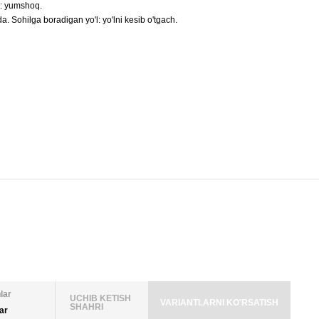
h: yumshoq.
. Sohilga boradigan yo'l: yo'lni kesib o'tgach.
lar
UCHIB KETISH
VARIANTLARNI KO'RSATISH
SHAHRI
lar