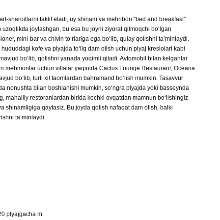
sharoitlarni taklif etadi, uy shinam va mehribon "bed and breakfast"
zoqlikda joylashgan, bu esa bu joyni ziyorat qilmoqchi bo‘lgan
r, mini-bar va chivin to‘rlariga ega bo‘lib, qulay qolishni ta’minlaydi.
ududdagi kofe va plyajda to‘liq dam olish uchun plyaj kreslolari kabi
mavjud bo‘lib, qolishni yanada yoqimli qiladi. Avtomobil bilan kelganlar
gan mehmonlar uchun villalar yaqinida Cactus Lounge Restaurant, Oceana
jud bo‘lib, turli xil taomlardan bahramand bo‘lish mumkin. Tasavvur
a nonushta bilan boshlanishi mumkin, so‘ngra plyajda yoki basseynda
‘ng, mahalliy restoranlardan birida kechki ovqatdan mamnun bo‘lishingiz
 shinamligiga qaytasiz. Bu joyda qolish nafaqat dam olish, balki
shni ta’minlaydi.
20 plyajgacha m.