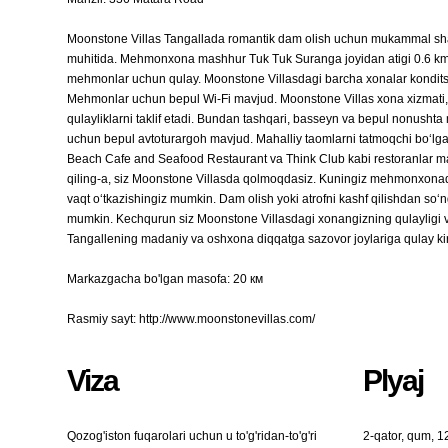
Moonstone Villas Tangallada romantik dam olish uchun mukammal shart-
muhitida. Mehmonxona mashhur Tuk Tuk Suranga joyidan atigi 0.6 km u
mehmonlar uchun qulay. Moonstone Villasdagi barcha xonalar konditsione
Mehmonlar uchun bepul Wi-Fi mavjud. Moonstone Villas xona xizmati, h
qulayliklarni taklif etadi. Bundan tashqari, basseyn va bepul nonushta 
uchun bepul avtoturargoh mavjud. Mahalliy taomlarni tatmoqchi bo‘l
Beach Cafe and Seafood Restaurant va Think Club kabi restoranlar mav
qiling-a, siz Moonstone Villasda qolmoqdasiz. Kuningiz mehmonxonad
vaqt o‘tkazishingiz mumkin. Dam olish yoki atrofni kashf qilishdan so
mumkin. Kechqurun siz Moonstone Villasdagi xonangizning qulayligi va
Tangallening madaniy va oshxona diqqatga sazovor joylariga qulay kiri
Markazgacha bo'lgan masofa: 20 км
Rasmiy sayt: http://www.moonstonevillas.com/
Viza
Plyaj
Qozog'iston fuqarolari uchun u to'g'ridan-to'g'ri
2-qator, qum, 1