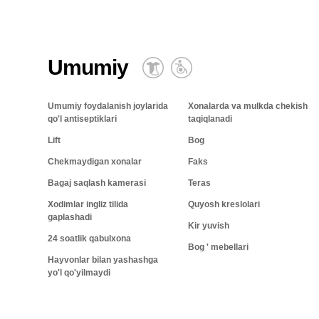
Umumiy
Umumiy foydalanish joylarida
Xonalarda va mulkda chekish
qo'l antiseptiklari
taqiqlanadi
Lift
Bog
Chekmaydigan xonalar
Faks
Bagaj saqlash kamerasi
Teras
Xodimlar ingliz tilida
Quyosh kreslolari
gaplashadi
Kir yuvish
24 soatlik qabulxona
Bog ' mebellari
Hayvonlar bilan yashashga
yo'l qo'yilmaydi