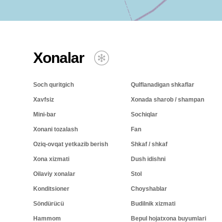
Xonalar
Soch quritgich
Qulflanadigan shkaflar
Xavfsiz
Xonada sharob / shampan
Mini-bar
Sochiqlar
Xonani tozalash
Fan
Oziq-ovqat yetkazib berish
Shkaf / shkaf
Xona xizmati
Dush idishni
Oilaviy xonalar
Stol
Konditsioner
Choyshablar
Söndürücü
Budilnik xizmati
Hammom
Bepul hojatxona buyumlari