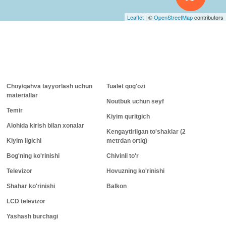
Leaflet
|
©
OpenStreetMap
contributors
Choy/qahva tayyorlash uchun
Tualet qog'ozi
materiallar
Noutbuk uchun seyf
Temir
Kiyim quritgich
Alohida kirish bilan xonalar
Kengaytirilgan to'shaklar (2
Kiyim ilgichi
metrdan ortiq)
Bog'ning ko'rinishi
Chivinli to'r
Televizor
Hovuzning ko'rinishi
Shahar ko'rinishi
Balkon
LCD televizor
Yashash burchagi