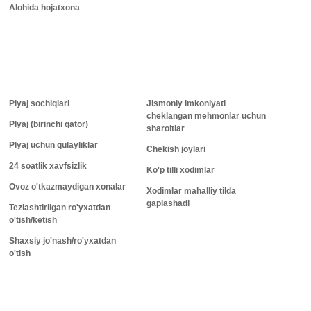
Alohida hojatxona
Plyaj sochiqlari
Jismoniy imkoniyati
cheklangan mehmonlar uchun
Plyaj (birinchi qator)
sharoitlar
Plyaj uchun qulayliklar
Chekish joylari
24 soatlik xavfsizlik
Ko'p tilli xodimlar
Ovoz o'tkazmaydigan xonalar
Xodimlar mahalliy tilda
gaplashadi
Tezlashtirilgan ro'yxatdan
o'tish/ketish
Shaxsiy jo'nash/ro'yxatdan
o'tish