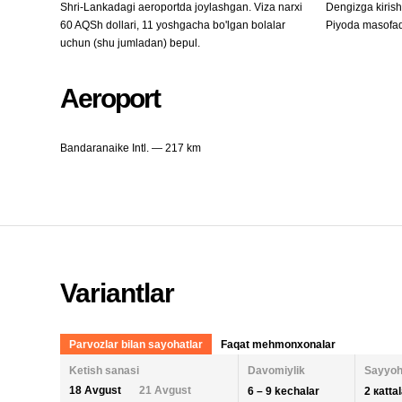
Shri-Lankadagi aeroportda joylashgan. Viza narxi
Dengizga kiris
60 AQSh dollari, 11 yoshgacha bo'lgan bolalar
Piyoda masofada
uchun (shu jumladan) bepul.
Aeroport
Bandaranaike Intl. — 217 km
Variantlar
Parvozlar bilan sayohatlar
Faqat mehmonxonalar
Ketish sanasi
Davomiylik
Sayyoh
18 Avgust
21 Avgust
6 – 9 kechalar
2 кatta