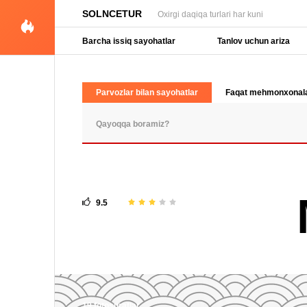
SOLNCETUR
Oxirgi daqiqa turlari har kuni
Barcha issiq sayohatlar
Tanlov uchun ariza
Parvozlar bilan sayohatlar
Faqat mehmonxonal
OMMABOP SO'ROVLAR
9.5
19 fotosuratlar