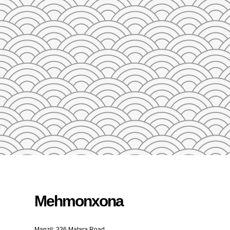
23
24
25
26
27
28
29
27
28
29
30
31
1
2
3
4
5
QAYTA O'RNATISH
Mehmonxona
Manzil: 336 Matara Road