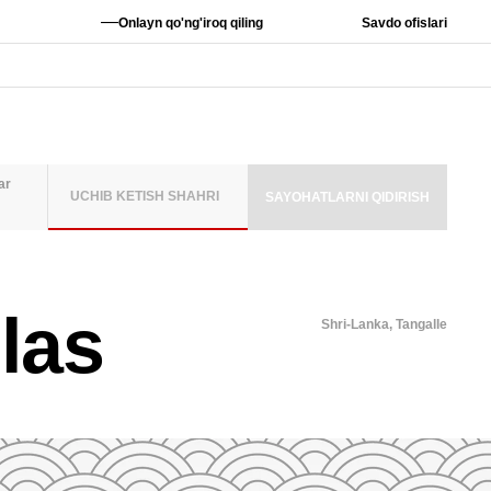
—
Onlayn qo'ng'iroq qiling
Savdo ofislari
ar
UCHIB KETISH SHAHRI
SAYOHATLARNI QIDIRISH
MLAR SONI
las
ATTALAR
6
Shri-Lanka,
Tangalle
2
3
4
5
A QO'SHISH
9
10
11
12
16
17
18
19
TA O'RNATISH
23
24
25
26