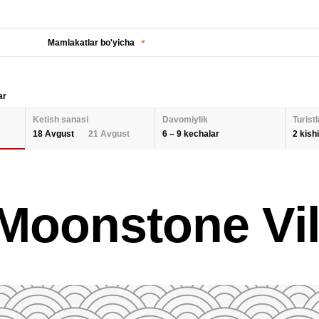
Mamlakatlar bo'yicha
ar
Ketish sanasi
Davomiylik
Turistl
6 – 9 kechalar
2 kishi
18 Avgust
21 Avgust
KECHALAR SONI
KETISH SANASI
Orqaga
ODA
Moonstone Vil
2 K
AUGUST 2026
Barcha hududlarni tanlash
SEPTEMBER 202
6
9
26
27
28
29
30
31
1
30
31
1
BOL
QAYTA O'RNATISH
2
3
4
5
6
7
8
6
7
8
9
10
11
12
13
14
15
13
14
15
QAY
16
17
18
19
20
21
22
20
21
22