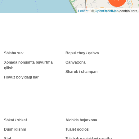
Leaflet
|
©
OpenStreetMap
contributors
Shisha suv
Bepul choy / qahva
Xonada nonushta buyurtma
Qahvaxona
qilish
Sharob / shampan
Hovuz bo'yidagi bar
Shkaf / shkaf
Alohida hojatxona
Dush idishni
Tualet qog'ozi
Stol
To'shak yaqinidagi rozetka