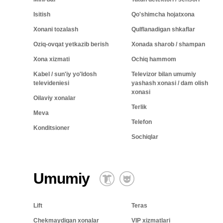
Isitish
Qo'shimcha hojatxona
Xonani tozalash
Qulflanadigan shkaflar
Oziq-ovqat yetkazib berish
Xonada sharob / shampan
Xona xizmati
Ochiq hammom
Kabel / sun'iy yo'ldosh
Televizor bilan umumiy
televideniesi
yashash xonasi / dam olish
xonasi
Oilaviy xonalar
Terlik
Meva
Telefon
Konditsioner
Sochiqlar
Umumiy
Lift
Teras
Chekmaydigan xonalar
VIP xizmatlari