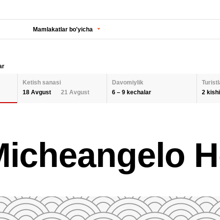
Mamlakatlar bo'yicha
ar
Ketish sanasi
Davomiylik
Turistl
6 – 9 kechalar
2 kishi
18 Avgust
21 Avgust
KECHALAR SONI
KETISH SANASI
Orqaga
ODA
icheangelo H
2 K
AUGUST 2026
Barcha hududlarni tanlash
SEPTEMBER 202
6
9
26
27
28
29
30
31
1
30
31
1
BOL
QAYTA O'RNATISH
2
3
4
5
6
7
8
6
7
8
9
10
11
12
13
14
15
13
14
15
QAY
16
17
18
19
20
21
22
20
21
22