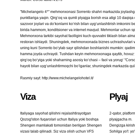
"Michelangelo 4*" mehmonxonasi Sorrento shahri markazida joylashgan b
punktlariga yaqin. Qirg‘oq va qumli plyajga borish esa atigi 10 daqiq
sazovor joylari va do‘konlarni ko‘rish bilan uyg‘unlashtirish imkonini
birida hammom, konditsioner va internet mavjud. Mehmonlar uchun spo
Mehmonxona tarkibi sayohat faolligini kuch-quvvatni tiklash bilan almas
restoran ishlaydi. Shuningdek, mehmonxonada biznes uchrashuvlari v
uning kuni Sorrento bo‘ylab sayr qilishdan boshlanishi mumkin: qadimgi
hamma joyda uchraydi. Tushdan keyin mehmonxonaga qaytib, hovuz yo
qirg‘oq bo‘yiga yoki shaharning asosiy ko‘chasi – faol va yorug‘ "Corso
hayoti bilan uyg‘unlashtirmoqchi bo‘lganlar, shuningdek markazda qula
Rasmiy sayt: http://www.michelangelohotel.it/
Viza
Plyaj
Italiyaga sayohat qilishni rejalashtirayotgan
2-qator, platfor
Qozog'iston fuqarolari uchun Italiya yoki boshqa
plyajgacha m.
Shengen mamlakati tomonidan berilgan Shengen
Dengizga kirish
vizasi talab qilinadi. Siz viza olish uchun VFS
Sohilga yo'l: yo'