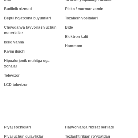
Budilnik xizmati
Plitka / marmar zamin
Bepul hojatxona buyumlari
Tozalash vositalari
Choy/qahva tayyorlash uchun
Bide
materiallar
Elektron kalit
Issiq vanna
Hammom
Kiyim ilgichi
Hipoalerjenik muhitga ega
xonalar
Televizor
LCD televizor
Plyaj sochiqlari
Hayvonlarga ruxsat beriladi
Plyaj uchun qulayliklar
Tezlashtirilgan ro'yxatdan