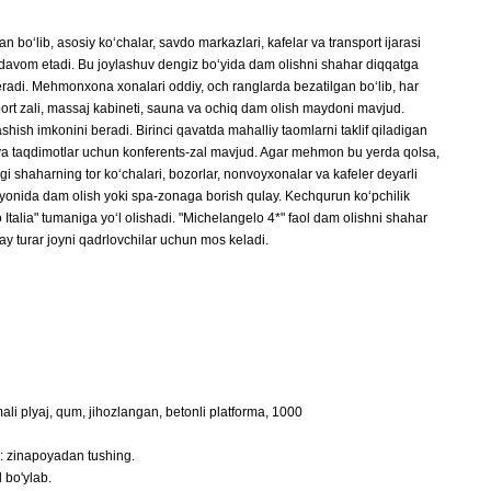
o‘lib, asosiy ko‘chalar, savdo markazlari, kafelar va transport ijarasi
a davom etadi. Bu joylashuv dengiz bo‘yida dam olishni shahar diqqatga
 beradi. Mehmonxona xonalari oddiy, och ranglarda bezatilgan bo‘lib, har
rt zali, massaj kabineti, sauna va ochiq dam olish maydoni mavjud.
hish imkonini beradi. Birinci qavatda mahalliy taomlarni taklif qiladigan
a taqdimotlar uchun konferents-zal mavjud. Agar mehmon bu yerda qolsa,
 shaharning tor ko‘chalari, bozorlar, nonvoyxonalar va kafeler deyarli
nida dam olish yoki spa-zonaga borish qulay. Kechqurun ko‘pchilik
 Italia" tumaniga yo‘l olishadi. "Michelangelo 4*" faol dam olishni shahar
y turar joyni qadrlovchilar uchun mos keladi.
mali plyaj, qum, jihozlangan, betonli platforma, 1000
: zinapoyadan tushing.
l bo'ylab.