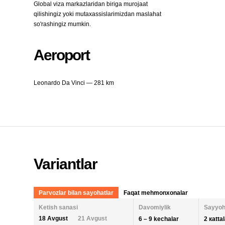
Global viza markazlaridan biriga murojaat
qilishingiz yoki mutaxassislarimizdan maslahat
so'rashingiz mumkin.
Aeroport
Leonardo Da Vinci — 281 km
Variantlar
Parvozlar bilan sayohatlar
Faqat mehmonxonalar
Ketish sanasi
Davomiylik
Sayyoh
18 Avgust
21 Avgust
6 – 9 kechalar
2 кatta