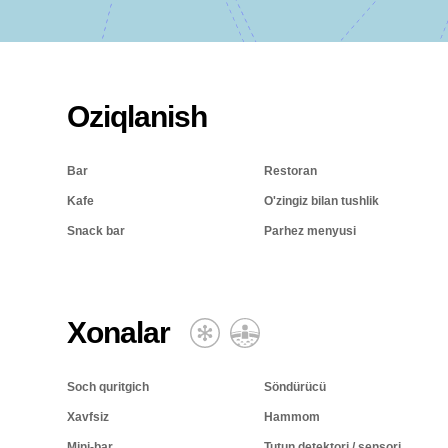
Oziqlanish
Bar
Restoran
Kafe
O'zingiz bilan tushlik
Snack bar
Parhez menyusi
Xonalar
Soch quritgich
Söndürücü
Xavfsiz
Hammom
Mini-bar
Tutun detektori / sensori