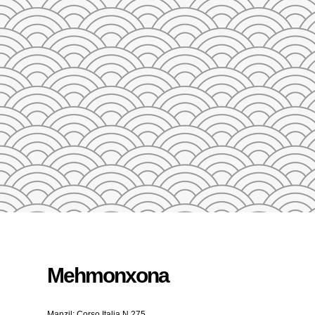
23
24
25
26
27
28
29
27
28
29
30
31
1
2
3
4
5
QAYTA O'RNATISH
Mehmonxona
Manzil: Corso Italia N.275