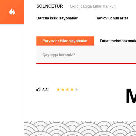
SOLNCETUR
Oxirgi daqiqa turlari har kuni
Barcha issiq sayohatlar
Tanlov uchun ariza
Parvozlar bilan sayohatlar
Faqat mehmonxonal
OMMABOP SO'ROVLAR
M
8.8
31 fotosuratlar