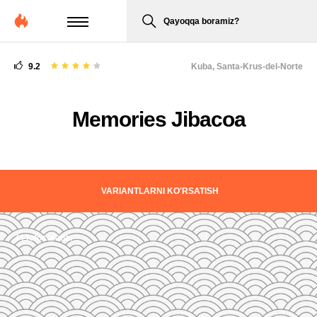
Qayoqqa boramiz?
9.2
Kuba,
Santa-Krus-del-Norte
Memories Jibacoa
VARIANTLARNI KO'RSATISH
34 fotosuratlar