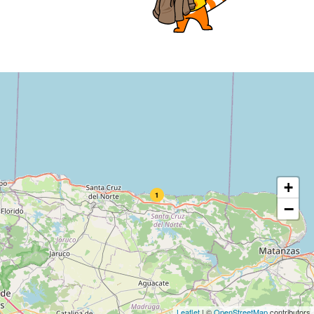
+
1
−
Leaflet
|
©
OpenStreetMap
contributors