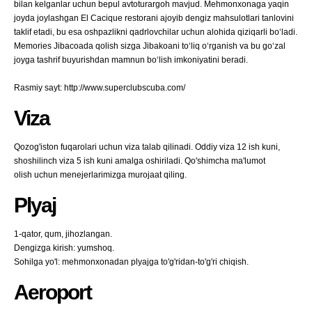
bilan kelganlar uchun bepul avtoturargoh mavjud. Mehmonxonaga yaqin
joyda joylashgan El Cacique restorani ajoyib dengiz mahsulotlari tanlovini
taklif etadi, bu esa oshpazlikni qadrlovchilar uchun alohida qiziqarli bo‘ladi.
Memories Jibacoada qolish sizga Jibakoani to‘liq o‘rganish va bu go‘zal
joyga tashrif buyurishdan mamnun bo‘lish imkoniyatini beradi.
Rasmiy sayt: http://www.superclubscuba.com/
Viza
Qozog'iston fuqarolari uchun viza talab qilinadi. Oddiy viza 12 ish kuni,
shoshilinch viza 5 ish kuni amalga oshiriladi. Qo'shimcha ma'lumot
olish uchun menejerlarimizga murojaat qiling.
Plyaj
1-qator, qum, jihozlangan.
Dengizga kirish: yumshoq.
Sohilga yo'l: mehmonxonadan plyajga to'g'ridan-to'g'ri chiqish.
Aeroport