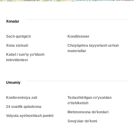
Xonalar
Soch quritgich
Konditsioner
Xona xizmati
Choy/qahva tayyorlash uchun
materiallar
Kabel / sun'iy yo'ldosh
televideniesi
Umumiy
Konferentsiya zali
Tezlashtirilgan ro'yxatdan
o'tish/ketish
24 soatlik qabulxona
Mehmonxona do'konlari
Valyuta ayirboshlash punkti
Sovg'alar do'koni