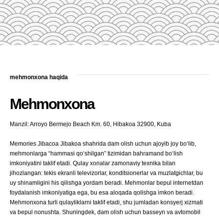
mehmonxona haqida
Mehmonxona
Manzil: Arroyo Bermejo Beach Km. 60, Hibakoa 32900, Kuba
Memories Jibacoa Jibakoa shahrida dam olish uchun ajoyib joy bo‘lib,
mehmonlarga “hammasi qo‘shilgan” tizimidan bahramand bo‘lish
imkoniyatini taklif etadi. Qulay xonalar zamonaviy texnika bilan
jihozlangan: tekis ekranli televizorlar, konditsionerlar va muzlatgichlar, bu
uy shinamligini his qilishga yordam beradi. Mehmonlar bepul internetdan
foydalanish imkoniyatiga ega, bu esa aloqada qolishga imkon beradi.
Mehmonxona turli qulayliklarni taklif etadi, shu jumladan konsyerj xizmati
va bepul nonushta. Shuningdek, dam olish uchun basseyn va avtomobil