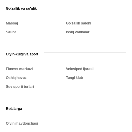
Go'zallik va so'glik
Massaj
Go'zallik saloni
Sauna
Issiq vannalar
O'yin-kulgi va sport
Fitness markazi
Velosiped ijarasi
Ochiq hovuz
Tungi klub
Suv sporti turlari
Bolalarga
O'yin maydonchasi