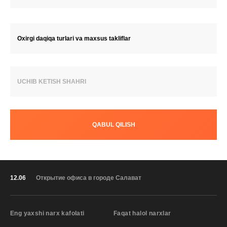
Oxirgi daqiqa turlari va maxsus takliflar
UCHIB KETISH SHAHRI
QABUL QILISH
12.06
Открытие офиса в городе Салават
Eng yaxshi narx kafolati
Faqat halol narxlar