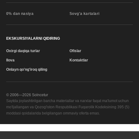
0% dan nasiya
Sovg'a kartalari
EKSKURSIYALARNI QIDIRING
Oxirgi daqiqa turlar
Ofislar
Ilova
Kontaktlar
Onlayn qo'ng'iroq qiling
© 2006—
2026
Solncetur
Saytda joylashtirilgan barcha materiallar va narxlar faqat ma'lumot uchun
mo'ljallangan va Qozog'iston Respublikasi Fuqarolik Kodeksining 395 (5)
moddasi qoidalarida belgilangan ommaviy oferta emas.
Sifat xizmati