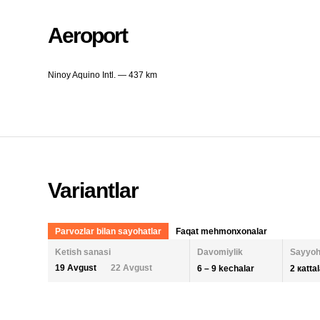
Aeroport
Ninoy Aquino Intl. — 437 km
Variantlar
Parvozlar bilan sayohatlar
Faqat mehmonxonalar
Ketish sanasi
Davomiylik
Sayyoh
19 Avgust
22 Avgust
6 – 9 kechalar
2 кatta
KECHALAR SONI
KETISH SANASI
ODAM