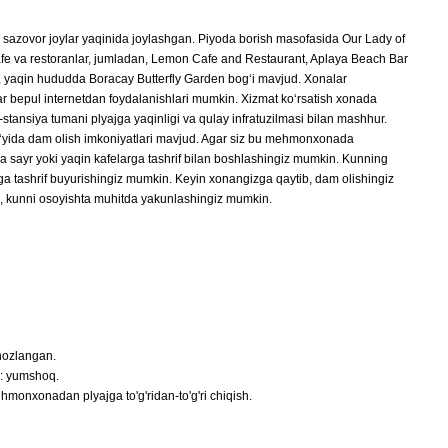
zovor joylar yaqinida joylashgan. Piyoda borish masofasida Our Lady of
kafe va restoranlar, jumladan, Lemon Cafe and Restaurant, Aplaya Beach Bar
ek, yaqin hududda Boracay Butterfly Garden bog‘i mavjud. Xonalar
r bepul internetdan foydalanishlari mumkin. Xizmat ko‘rsatish xonada
ansiya tumani plyajga yaqinligi va qulay infratuzilmasi bilan mashhur.
bo‘yida dam olish imkoniyatlari mavjud. Agar siz bu mehmonxonada
ga sayr yoki yaqin kafelarga tashrif bilan boshlashingiz mumkin. Kunning
ga tashrif buyurishingiz mumkin. Keyin xonangizga qaytib, dam olishingiz
b, kunni osoyishta muhitda yakunlashingiz mumkin.
ihozlangan.
h: yumshoq.
ehmonxonadan plyajga to'g'ridan-to'g'ri chiqish.