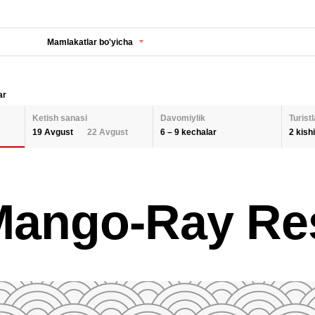
Mamlakatlar bo'yicha
ar
Ketish sanasi
Davomiylik
Turistl
6 – 9 kechalar
2 kishi
19 Avgust
22 Avgust
KECHALAR SONI
KETISH SANASI
Orqaga
ODA
Mango-Ray Re
2 K
AUGUST 2026
Barcha hududlarni tanlash
SEPTEMBER 202
6
9
26
27
28
29
30
31
1
30
31
1
BOL
QAYTA O'RNATISH
2
3
4
5
6
7
8
6
7
8
9
10
11
12
13
14
15
13
14
15
QAY
16
17
18
19
20
21
22
20
21
22