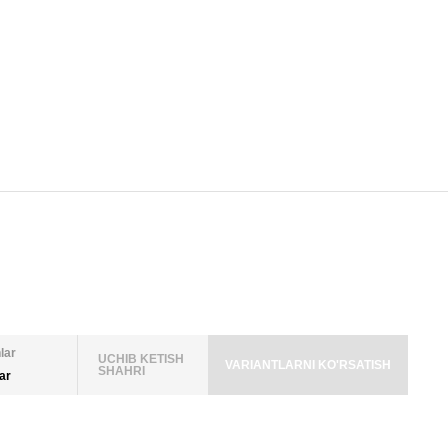
lar
UCHIB KETISH
VARIANTLARNI KO'RSATISH
SHAHRI
lar
LAR SONI