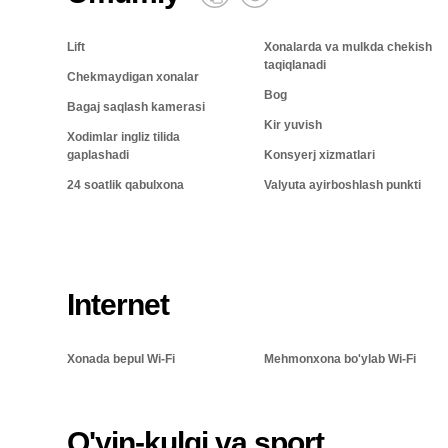
Lift
Xonalarda va mulkda chekish
taqiqlanadi
Chekmaydigan xonalar
Bog
Bagaj saqlash kamerasi
Kir yuvish
Xodimlar ingliz tilida
gaplashadi
Konsyerj xizmatlari
24 soatlik qabulxona
Valyuta ayirboshlash punkti
Internet
Xonada bepul Wi-Fi
Mehmonxona bo'ylab Wi-Fi
O'yin-kulgi va sport