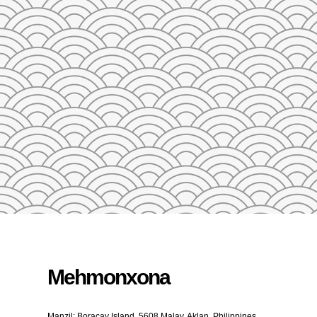
23
24
25
26
27
28
29
27
28
29
30
31
1
2
3
4
5
QAYTA O'RNATISH
Mehmonxona
Manzil: Boracay Island, 5608 Malay, Aklan, Philippines