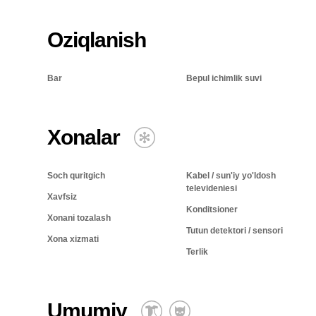
Oziqlanish
Bar
Bepul ichimlik suvi
Xonalar
Soch quritgich
Kabel / sun'iy yo'ldosh
televideniesi
Xavfsiz
Konditsioner
Xonani tozalash
Tutun detektori / sensori
Xona xizmati
Terlik
Umumiy