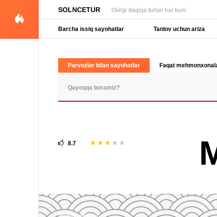
SOLNCETUR
Oxirgi daqiqa turlari har kuni
Barcha issiq sayohatlar
Tanlov uchun ariza
Parvozlar bilan sayohatlar
Faqat mehmonxonal
OMMABOP SO'ROVLAR
8.7
29 fotosuratlar