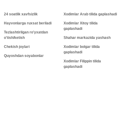
24 soatlik xavfsizlik
Xodimlar Arab tilida gaplashadi
Hayvonlarga ruxsat beriladi
Xodimlar Xitoy tilida
gaplashadi
Tezlashtirilgan ro'yxatdan
o'tish/ketish
Shahar markazida yashash
Chekish joylari
Xodimlar bolgar tilida
gaplashadi
Quyoshdan soyabonlar
Xodimlar Filippin tilida
gaplashadi