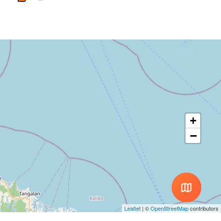
+
−
Leaflet
|
©
OpenStreetMap
contributors