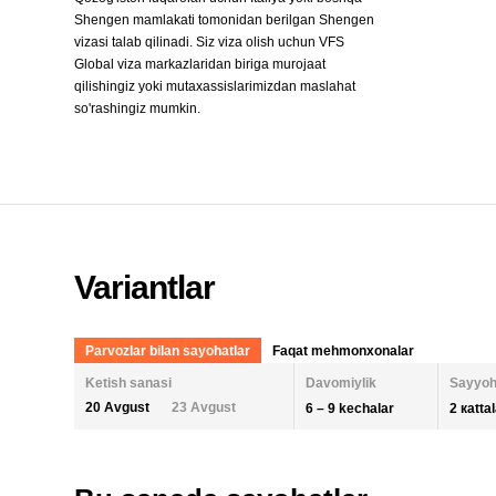
Shengen mamlakati tomonidan berilgan Shengen
vizasi talab qilinadi. Siz viza olish uchun VFS
Global viza markazlaridan biriga murojaat
qilishingiz yoki mutaxassislarimizdan maslahat
so'rashingiz mumkin.
Variantlar
Parvozlar bilan sayohatlar
Faqat mehmonxonalar
Ketish sanasi
Davomiylik
Sayyoh
20 Avgust
23 Avgust
6 – 9 kechalar
2 кatta
KECHALAR SONI
KETISH SANASI
ODAM