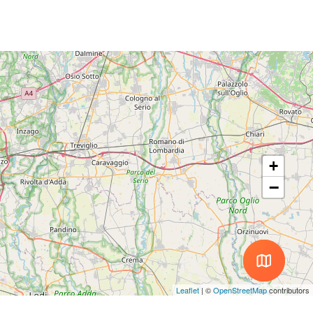
+
−
Leaflet
|
©
OpenStreetMap
contributors