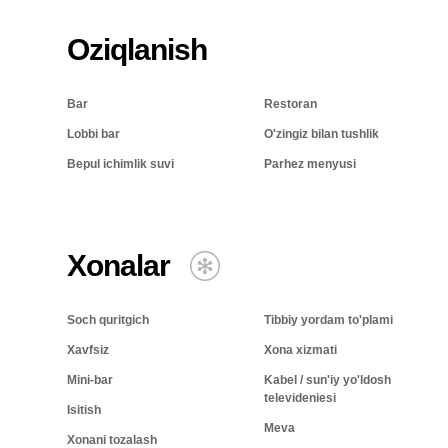
Oziqlanish
Bar
Restoran
Lobbi bar
O'zingiz bilan tushlik
Bepul ichimlik suvi
Parhez menyusi
Xonalar
Soch quritgich
Tibbiy yordam to'plami
Xavfsiz
Xona xizmati
Mini-bar
Kabel / sun'iy yo'ldosh
televideniesi
Isitish
Meva
Xonani tozalash