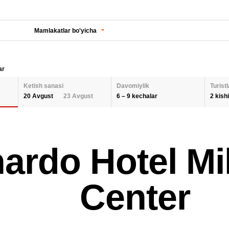
Mamlakatlar bo'yicha
ar
Ketish sanasi
Davomiylik
Turistl
6 – 9 kechalar
2 kishi
20 Avgust
23 Avgust
KECHALAR SONI
KETISH SANASI
Orqaga
ODA
ardo Hotel Mi
2 K
AUGUST 2026
Barcha hududlarni tanlash
SEPTEMBER 202
6
9
26
27
28
29
30
31
1
30
31
1
BOL
Center
QAYTA O'RNATISH
2
3
4
5
6
7
8
6
7
8
9
10
11
12
13
14
15
13
14
15
QAY
16
17
18
19
20
21
22
20
21
22