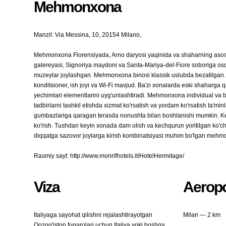
Mehmonxona
Manzil: Via Messina, 10, 20154 Milano,
Mehmonxona Florensiyada, Arno daryosi yaqinida va shaharning asosiy
galereyasi, Signoriya maydoni va Santa-Mariya-del-Fiore soboriga osong
muzeylar joylashgan. Mehmonxona binosi klassik uslubda bezatilgan. 
konditsioner, ish joyi va Wi-Fi mavjud. Ba'zi xonalarda eski shaharga 
yechimlari elementlarini uyg'unlashtiradi. Mehmonxona individual va 
tadbirlarni tashkil etishda xizmat ko'rsatish va yordam ko'rsatish t
gumbazlariga qaragan terasda nonushta bilan boshlanishi mumkin. Key
ko'rish. Tushdan keyin xonada dam olish va kechqurun yoritilgan ko'c
diqqatga sazovor joylarga kirish kombinatsiyasi muhim bo'lgan mehm
Rasmiy sayt: http://www.monrifhotels.it/HotelHermitage/
Viza
Aeropo
Italiyaga sayohat qilishni rejalashtirayotgan
Milan — 2 km
Qozog'iston fuqarolari uchun Italiya yoki boshqa