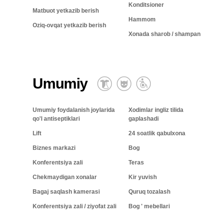
Konditsioner
Matbuot yetkazib berish
Hammom
Oziq-ovqat yetkazib berish
Xonada sharob / shampan
Umumiy
Umumiy foydalanish joylarida
Xodimlar ingliz tilida
qo'l antiseptiklari
gaplashadi
Lift
24 soatlik qabulxona
Biznes markazi
Bog
Konferentsiya zali
Teras
Chekmaydigan xonalar
Kir yuvish
Bagaj saqlash kamerasi
Quruq tozalash
Konferentsiya zali / ziyofat zali
Bog ' mebellari