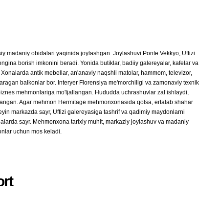
 madaniy obidalari yaqinida joylashgan. Joylashuvi Ponte Vekkyo, Uffizi
ina borish imkonini beradi. Yonida butiklar, badiiy galereyalar, kafelar va
Xonalarda antik mebellar, an'anaviy naqshli matolar, hammom, televizor,
qaragan balkonlar bor. Interyer Florensiya me'morchiligi va zamonaviy texnik
biznes mehmonlariga mo'ljallangan. Hududda uchrashuvlar zal ishlaydi,
a'minlangan. Agar mehmon Hermitage mehmonxonasida qolsa, ertalab shahar
in markazda sayr, Uffizi galereyasiga tashrif va qadimiy maydonlarni
halarda sayr. Mehmonxona tarixiy muhit, markaziy joylashuv va madaniy
onlar uchun mos keladi.
rt