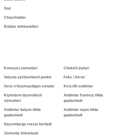
Stol
Choyshablar
Bolalar telekanallari
Konsyerj xizmatlari
Chekish joylari
Valyuta ayirboshlash punkti
Faks / Xerox
Ovoz o'tkazmaydigan xonalar
Ko'p tilli xodimlar
Kiyimlarni dazmollash
Xodimlar frantsuz tilida
xizmatlari
gaplashadi
Xodimlar italyan tilida
Xodimlar ispan tilida
gaplashadi
gaplashadi
Hayvonlarga ruxsat beriladi
Jismoniy imkoniyati