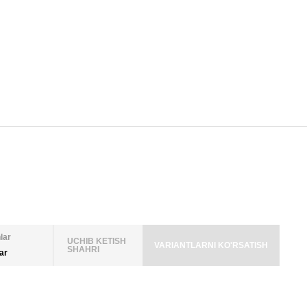
lar
UCHIB KETISH
VARIANTLARNI KO'RSATISH
SHAHRI
lar
LAR SONI