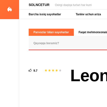
SOLNCETUR
Oxirgi daqiqa turlari har kuni
Barcha issiq sayohatlar
Tanlov uchun ariza
Parvozlar bilan sayohatlar
Faqat mehmonxonal
OMMABOP SO'ROVLAR
Leon
9.7