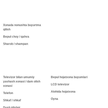
Xonada nonushta buyurtma
qilish
Bepul choy / qahva
Sharob / shampan
Televizor bilan umumiy
Bepul hojatxona buyumlari
yashash xonasi / dam olish
LCD televizor
xonasi
Alohida hojatxona
Telefon
Oyna
Shkaf / shkaf
Dush idishni