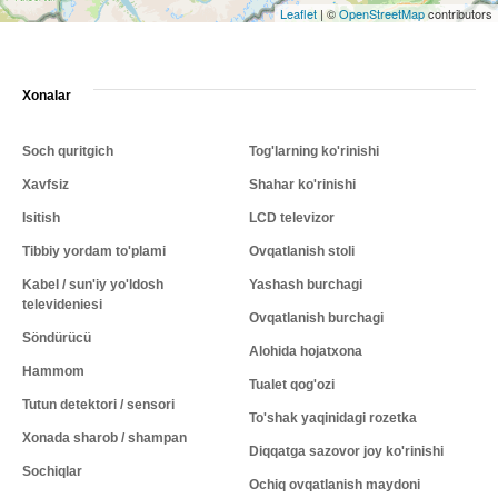
Leaflet
|
©
OpenStreetMap
contributors
Xonalar
Soch quritgich
Tog'larning ko'rinishi
Xavfsiz
Shahar ko'rinishi
Isitish
LCD televizor
Tibbiy yordam to'plami
Ovqatlanish stoli
Kabel / sun'iy yo'ldosh
Yashash burchagi
televideniesi
Ovqatlanish burchagi
Söndürücü
Alohida hojatxona
Hammom
Tualet qog'ozi
Tutun detektori / sensori
To'shak yaqinidagi rozetka
Xonada sharob / shampan
Diqqatga sazovor joy ko'rinishi
Sochiqlar
Ochiq ovqatlanish maydoni