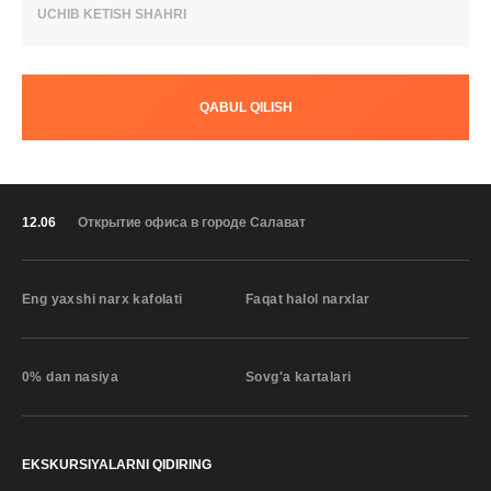
UCHIB KETISH SHAHRI
QABUL QILISH
12.06
Открытие офиса в городе Салават
Eng yaxshi narx kafolati
Faqat halol narxlar
0% dan nasiya
Sovg'a kartalari
EKSKURSIYALARNI QIDIRING