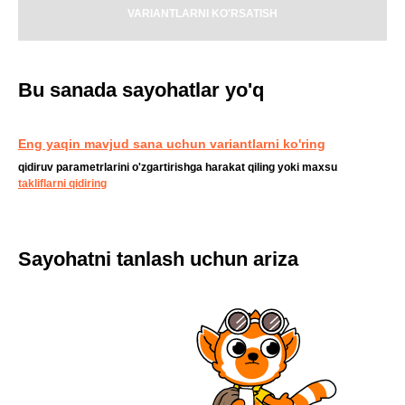
VARIANTLARNI KO'RSATISH
Bu sanada sayohatlar yo'q
Eng yaqin mavjud sana uchun variantlarni ko'ring
qidiruv parametrlarini o'zgartirishga harakat qiling yoki maxsu
takliflarni qidiring
Sayohatni tanlash uchun ariza