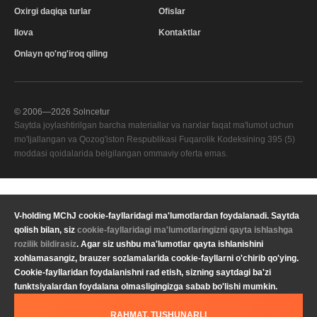
Oxirgi daqiqa turlar
Ofislar
Ilova
Kontaktlar
Onlayn qo'ng'iroq qiling
© 2006—
2026
Solncetur
Saytda joylashtirilgan barcha materiallar va narxlar faqat ma'lumot uchun
mo'ljallangan va Qozog'iston Respublikasi Fuqarolik Kodeksining 395 (5)
moddasi qoidalarida belgilangan ommaviy oferta emas.
Sifat xizmati
—
V-holding MChJ cookie-fayllaridagi ma'lumotlardan foydalanadi. Saytda
Sizning mintaqangiz
qolish bilan, siz
cookie-fayllaridagi ma'lumotlaringizni qayta ishlashga
Maxfiylik
Valyuta
KZT Qozog'iston tenge
rozilik bildirasiz
. Agar siz ushbu ma'lumotlar qayta ishlanishini
siyosati
xohlamasangiz, brauzer sozlamalarida cookie-fayllarni o'chirib qo'ying.
Yuridik ma'lumot
Til
O'zbekcha
Cookie-fayllaridan foydalanishni rad etish, sizning saytdagi ba'zi
funktsiyalardan foydalana olmasligingizga sabab bo'lishi mumkin.
RAHMAT, TUSHUNARLI