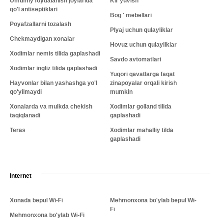
Umumiy foydalanish joylarida
Kir yuvish
qo'l antiseptiklari
Bog ' mebellari
Poyafzallarni tozalash
Plyaj uchun qulayliklar
Chekmaydigan xonalar
Hovuz uchun qulayliklar
Xodimlar nemis tilida gaplashadi
Savdo avtomatlari
Xodimlar ingliz tilida gaplashadi
Yuqori qavatlarga faqat
Hayvonlar bilan yashashga yo'l
zinapoyalar orqali kirish
qo'yilmaydi
mumkin
Xonalarda va mulkda chekish
Xodimlar golland tilida
taqiqlanadi
gaplashadi
Teras
Xodimlar mahalliy tilda
gaplashadi
Internet
Xonada bepul Wi-Fi
Mehmonxona bo'ylab bepul Wi-
Fi
Mehmonxona bo'ylab Wi-Fi