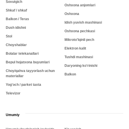
Sovutgich
Oshxona anjomlari
Shkaf / shkaf
Oshxona
Balkon / Teras
Idish yuvish mashinasi
Dush idishni
Oshxona pechkasi
Stol
Mikroto'lqinli pech
Choyshablar
Elektron kalit
Bolalar telekanallari
Tushdi mashinasi
Bepul hojatxona buyumlari
Daryoning ko'rinishi
Choy/qahva tayyorlash uchun
Balkon
materiallar
Yog'och / parket taxta
Televizor
Umumiy