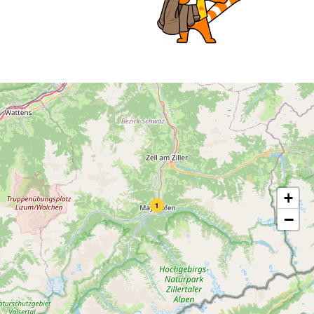
+
1
−