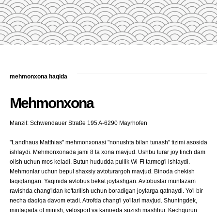
mehmonxona haqida
Mehmonxona
Manzil: Schwendauer Straße 195 A-6290 Mayrhofen
"Landhaus Matthias" mehmonxonasi "nonushta bilan tunash" tizimi asosida
ishlaydi. Mehmonxonada jami 8 ta xona mavjud. Ushbu turar joy tinch dam
olish uchun mos keladi. Butun hududda pullik Wi-Fi tarmog'i ishlaydi.
Mehmonlar uchun bepul shaxsiy avtoturargoh mavjud. Binoda chekish
taqiqlangan. Yaqinida avtobus bekat joylashgan. Avtobuslar muntazam
ravishda chang'idan ko'tarilish uchun boradigan joylarga qatnaydi. Yo'l bir
necha daqiqa davom etadi. Atrofda chang'i yo'llari mavjud. Shuningdek,
mintaqada ot minish, velosport va kanoeda suzish mashhur. Kechqurun