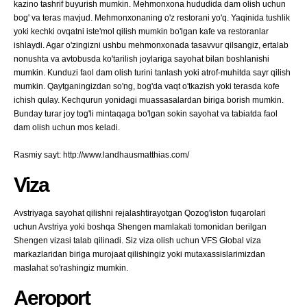
kazino tashrif buyurish mumkin. Mehmonxona hududida dam olish uchun
bog' va teras mavjud. Mehmonxonaning o'z restorani yo'q. Yaqinida tushlik
yoki kechki ovqatni iste'mol qilish mumkin bo'lgan kafe va restoranlar
ishlaydi. Agar o'zingizni ushbu mehmonxonada tasavvur qilsangiz, ertalab
nonushta va avtobusda ko'tarilish joylariga sayohat bilan boshlanishi
mumkin. Kunduzi faol dam olish turini tanlash yoki atrof-muhitda sayr qilish
mumkin. Qaytganingizdan so'ng, bog'da vaqt o'tkazish yoki terasda kofe
ichish qulay. Kechqurun yonidagi muassasalardan biriga borish mumkin.
Bunday turar joy tog'li mintaqaga bo'lgan sokin sayohat va tabiatda faol
dam olish uchun mos keladi.
Rasmiy sayt: http://www.landhausmatthias.com/
Viza
Avstriyaga sayohat qilishni rejalashtirayotgan Qozog'iston fuqarolari
uchun Avstriya yoki boshqa Shengen mamlakati tomonidan berilgan
Shengen vizasi talab qilinadi. Siz viza olish uchun VFS Global viza
markazlaridan biriga murojaat qilishingiz yoki mutaxassislarimizdan
maslahat so'rashingiz mumkin.
Aeroport