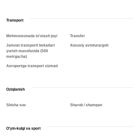
Transport
Mehmonxonada to'xtash joyi
Transfer
Jamoat transporti bekatlari
Xususiy avtoturargoh
yurish masofasida (500
metrgacha)
Aeroportga transport xizmati
Oziqlanish
Shisha suv
Sharob / shampan
O'yin-kulgi va sport