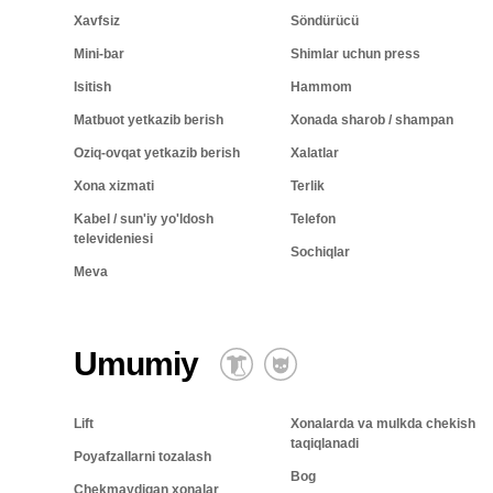
Xavfsiz
Söndürücü
Mini-bar
Shimlar uchun press
Isitish
Hammom
Matbuot yetkazib berish
Xonada sharob / shampan
Oziq-ovqat yetkazib berish
Xalatlar
Xona xizmati
Terlik
Kabel / sun'iy yo'ldosh
Telefon
televideniesi
Sochiqlar
Meva
Umumiy
Lift
Xonalarda va mulkda chekish
taqiqlanadi
Poyafzallarni tozalash
Bog
Chekmaydigan xonalar