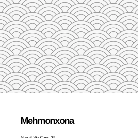
23
24
25
26
27
28
29
27
28
29
30
31
1
2
3
4
5
QAYTA O'RNATISH
Mehmonxona
Manzil: Via Capo, 25