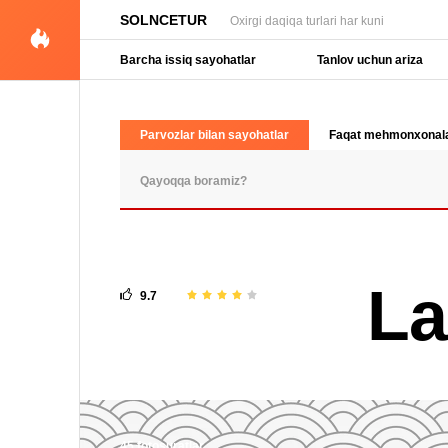
SOLNCETUR
Oxirgi daqiqa turlari har kuni
Barcha issiq sayohatlar
Tanlov uchun ariza
Parvozlar bilan sayohatlar
Faqat mehmonxonal
OMMABOP SO'ROVLAR
La
9.7
45 fotosuratlar