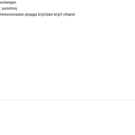
ihozlangan.
h: yumshoq.
ehmonxonadan plyajga to'g'ridan-to'g'ri chiqish.