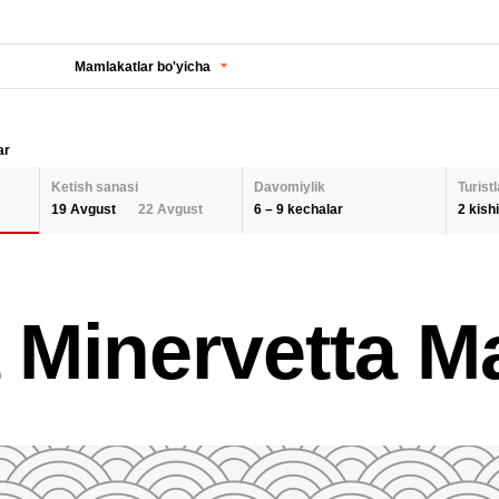
Mamlakatlar bo'yicha
ar
Ketish sanasi
Davomiylik
Turistl
6 – 9 kechalar
2 kishi
19 Avgust
22 Avgust
KECHALAR SONI
KETISH SANASI
Orqaga
ODA
 Minervetta M
2 K
AUGUST 2026
Barcha hududlarni tanlash
SEPTEMBER 202
6
9
26
27
28
29
30
31
1
30
31
1
BOL
QAYTA O'RNATISH
2
3
4
5
6
7
8
6
7
8
9
10
11
12
13
14
15
13
14
15
QAY
16
17
18
19
20
21
22
20
21
22