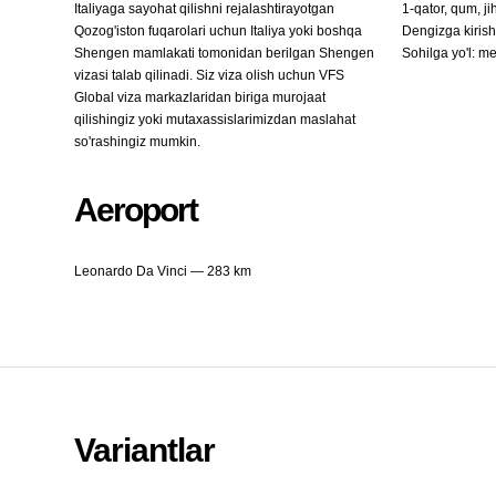
Italiyaga sayohat qilishni rejalashtirayotgan
1-qator, qum, j
Qozog'iston fuqarolari uchun Italiya yoki boshqa
Dengizga kiris
Shengen mamlakati tomonidan berilgan Shengen
Sohilga yo'l: m
vizasi talab qilinadi. Siz viza olish uchun VFS
Global viza markazlaridan biriga murojaat
qilishingiz yoki mutaxassislarimizdan maslahat
so'rashingiz mumkin.
Aeroport
Leonardo Da Vinci — 283 km
Variantlar