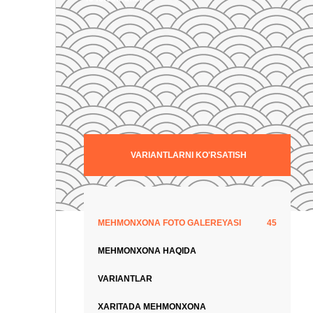
VARIANTLARNI KO'RSATISH
MEHMONXONA FOTO GALEREYASI
45
MEHMONXONA HAQIDA
VARIANTLAR
XARITADA MEHMONXONA