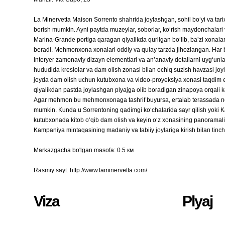
La Minervetta Maison Sorrento shahrida joylashgan, sohil boʻyi va tari
borish mumkin. Ayni paytda muzeylar, soborlar, koʻrish maydonchalari
Marina-Grande portiga qaragan qiyalikda qurilgan boʻlib, baʼzi xonalar
beradi. Mehmonxona xonalari oddiy va qulay tarzda jihozlangan. Har b
Interyer zamonaviy dizayn elementlari va anʼanaviy detallarni uygʻun
hududida kreslolar va dam olish zonasi bilan ochiq suzish havzasi joy
joyda dam olish uchun kutubxona va video-proyeksiya xonasi taqdim e
qiyalikdan pastda joylashgan plyajga olib boradigan zinapoya orqali ka
Agar mehmon bu mehmonxonaga tashrif buyursa, ertalab terassada nonus
mumkin. Kunda u Sorrentoning qadimgi koʻchalarida sayr qilish yoki 
kutubxonada kitob oʻqib dam olish va keyin oʻz xonasining panoramal
Kampaniya mintaqasining madaniy va tabiiy joylariga kirish bilan tinch
Markazgacha bo'lgan masofa: 0.5 км
Rasmiy sayt: http://www.laminervetta.com/
Viza
Plyaj