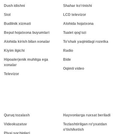
Dush idishni
Shahar ko'rinishi
Stol
LCD televizor
Budilnik xizmati
Alohida hojatxona
Bepul hojatxona buyumlari
Tualet qog'ozi
Alohida kirish bilan xonalar
To'shak yaqinidagi rozetka
Kiyim ilgichi
Radio
Hipoalerjenik muhitga ega
Bide
xonalar
Oqimli video
Televizor
Quruq tozalash
Hayvonlarga ruxsat beriladi
Videokuzatuv
Tezlashtirilgan ro'yxatdan
o'tish/ketish
Plyaj sochiqlari