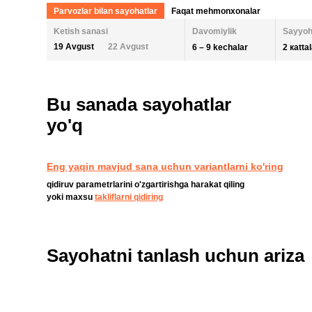
Parvozlar bilan sayohatlar
Faqat mehmonxonalar
Ketish sanasi
Davomiylik
Sayyoh
19 Avgust
22 Avgust
6 – 9 kechalar
2 кatta
KECHALAR SONI
KETISH SANASI
ODAM
Bu sanada sayohatlar
2 KA
AUGUST 2026
SEPTEMBER
yo'q
6
9
26
27
28
29
30
31
1
30
31
BOLA
QAYTA O'RNATISH
Eng yaqin mavjud sana uchun variantlarni ko'ring
2
3
4
5
6
7
8
6
7
qidiruv parametrlarini o'zgartirishga harakat qiling
9
10
11
12
13
14
15
13
14
yoki maxsu
takliflarni qidiring
16
17
18
19
20
21
22
20
21
23
24
25
26
27
28
29
27
28
Sayohatni tanlash uchun ariza
30
31
1
2
3
4
5