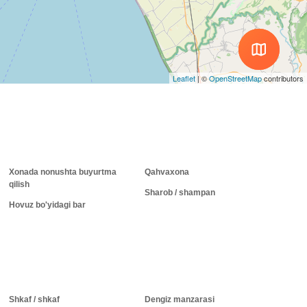
Leaflet
|
©
OpenStreetMap
contributors
Xonada nonushta buyurtma
Qahvaxona
qilish
Sharob / shampan
Hovuz bo'yidagi bar
Shkaf / shkaf
Dengiz manzarasi