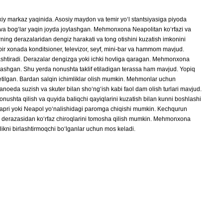
xiy markaz yaqinida. Asosiy maydon va temir yoʻl stantsiyasiga piyoda
 va bogʻlar yaqin joyda joylashgan. Mehmonxona Neapolitan koʻrfazi va
ning derazalaridan dengiz harakati va tong otishini kuzatish imkonini
ir xonada konditsioner, televizor, seyf, mini-bar va hammom mavjud.
lashtiradi. Derazalar dengizga yoki ichki hovliga qaragan. Mehmonxona
lashgan. Shu yerda nonushta taklif etiladigan terassa ham mavjud. Yopiq
tilgan. Bardan salqin ichimliklar olish mumkin. Mehmonlar uchun
noeda suzish va skuter bilan shoʻngʻish kabi faol dam olish turlari mavjud.
hta qilish va quyida baliqchi qayiqlarini kuzatish bilan kunni boshlashi
Kapri yoki Neapol yoʻnalishidagi paromga chiqishi mumkin. Kechqurun
i derazasidan koʻrfaz chiroqlarini tomosha qilish mumkin. Mehmonxona
likni birlashtirmoqchi boʻlganlar uchun mos keladi.