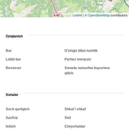
Leaflet
|
©
OpenStreetMap
contributors
Oziqlanish
Bar
O'zingiz bilan tushlik
Lobbi bar
Parhez menyusi
Restoran
Xonada nonushta buyurtma
qilish
Xonalar
Soch quritgich
Shkaf / shkaf
Xavfsiz
Stol
Isitish
Choyshablar