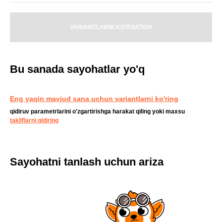
VARIANTLARNI KO'RSATISH
Bu sanada sayohatlar yo'q
Eng yaqin mavjud sana uchun variantlarni ko'ring
qidiruv parametrlarini o'zgartirishga harakat qiling yoki maxsu
takliflarni qidiring
Sayohatni tanlash uchun ariza