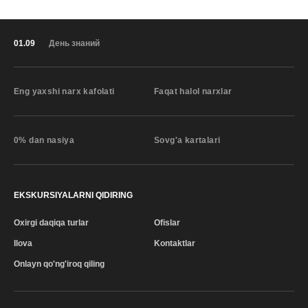
01.09
День знаний
Eng yaxshi narx kafolati
Faqat halol narxlar
0% dan nasiya
Sovg'a kartalari
EKSKURSIYALARNI QIDIRING
Oxirgi daqiqa turlar
Ofislar
Ilova
Kontaktlar
Onlayn qo'ng'iroq qiling