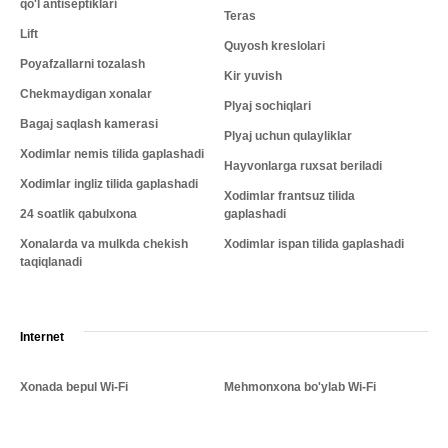
qo'l antiseptiklari
Teras
Lift
Quyosh kreslolari
Poyafzallarni tozalash
Kir yuvish
Chekmaydigan xonalar
Plyaj sochiqlari
Bagaj saqlash kamerasi
Plyaj uchun qulayliklar
Xodimlar nemis tilida gaplashadi
Hayvonlarga ruxsat beriladi
Xodimlar ingliz tilida gaplashadi
Xodimlar frantsuz tilida
24 soatlik qabulxona
gaplashadi
Xonalarda va mulkda chekish
Xodimlar ispan tilida gaplashadi
taqiqlanadi
Internet
Xonada bepul Wi-Fi
Mehmonxona bo'ylab Wi-Fi