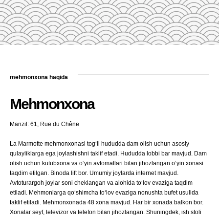
mehmonxona haqida
Mehmonxona
Manzil: 61, Rue du Chêne
La Marmotte mehmonxonasi tog‘li hududda dam olish uchun asosiy
qulayliklarga ega joylashishni taklif etadi. Hududda lobbi bar mavjud. Dam
olish uchun kutubxona va o‘yin avtomatlari bilan jihozlangan o‘yin xonasi
taqdim etilgan. Binoda lift bor. Umumiy joylarda internet mavjud.
Avtoturargoh joylar soni cheklangan va alohida to‘lov evaziga taqdim
etiladi. Mehmonlarga qo‘shimcha to‘lov evaziga nonushta bufet usulida
taklif etiladi. Mehmonxonada 48 xona mavjud. Har bir xonada balkon bor.
Xonalar seyf, televizor va telefon bilan jihozlangan. Shuningdek, ish stoli