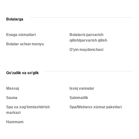
Bolalarga
Enaga xizmatlari
Bolalarni parvarish
qilish/parvarish qilish
Bolalar uchun menyu
O'yin maydonchasi
Go'zallik va so'glik
Massaj
Issiq vannalar
Sauna
Salomatlik
Spa va sog'lomlashtirish
Spa/Welness xizmat paketlari
markazi
Hammam