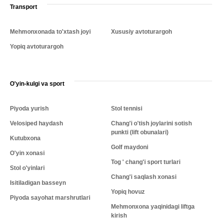
Transport
Mehmonxonada to'xtash joyi
Xususiy avtoturargoh
Yopiq avtoturargoh
O'yin-kulgi va sport
Piyoda yurish
Stol tennisi
Velosiped haydash
Chang'i o'tish joylarini sotish
punkti (lift obunalari)
Kutubxona
Golf maydoni
O'yin xonasi
Tog ' chang'i sport turlari
Stol o'yinlari
Chang'i saqlash xonasi
Isitiladigan basseyn
Yopiq hovuz
Piyoda sayohat marshrutlari
Mehmonxona yaqinidagi liftga
kirish