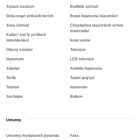
Xonani tozalash
Budilnik xizmati
Oziq-ovqat yetkazib berish
Bepul hojatxona buyumlari
Xona xizmati
Choy/qahva tayyorlash uchun
materiallar
Kabel / sun'iy yo'ldosh
televideniesi
Issiq vanna
Oilaviy xonalar
Televizor
Hammom
LCD televizor
Xalatlar
Alohida hojatxona
Terlik
Tualet qog'ozi
Telefon
Hammom
Sochiqlar
Balkon
Umumiy
Umumiy foydalanish joylarida
Faks