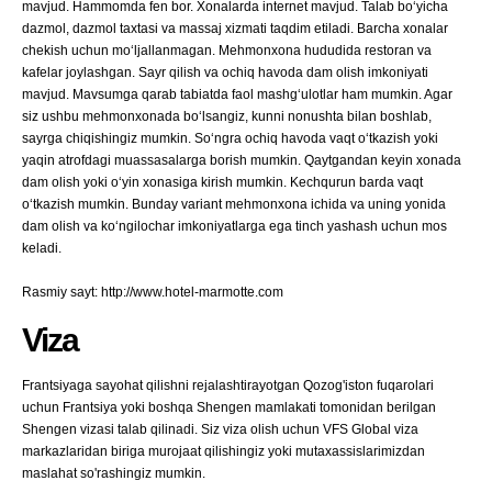
mavjud. Hammomda fen bor. Xonalarda internet mavjud. Talab bo‘yicha
dazmol, dazmol taxtasi va massaj xizmati taqdim etiladi. Barcha xonalar
chekish uchun mo‘ljallanmagan. Mehmonxona hududida restoran va
kafelar joylashgan. Sayr qilish va ochiq havoda dam olish imkoniyati
mavjud. Mavsumga qarab tabiatda faol mashg‘ulotlar ham mumkin. Agar
siz ushbu mehmonxonada bo‘lsangiz, kunni nonushta bilan boshlab,
sayrga chiqishingiz mumkin. So‘ngra ochiq havoda vaqt o‘tkazish yoki
yaqin atrofdagi muassasalarga borish mumkin. Qaytgandan keyin xonada
dam olish yoki o‘yin xonasiga kirish mumkin. Kechqurun barda vaqt
o‘tkazish mumkin. Bunday variant mehmonxona ichida va uning yonida
dam olish va ko‘ngilochar imkoniyatlarga ega tinch yashash uchun mos
keladi.
Rasmiy sayt: http://www.hotel-marmotte.com
Viza
Frantsiyaga sayohat qilishni rejalashtirayotgan Qozog'iston fuqarolari
uchun Frantsiya yoki boshqa Shengen mamlakati tomonidan berilgan
Shengen vizasi talab qilinadi. Siz viza olish uchun VFS Global viza
markazlaridan biriga murojaat qilishingiz yoki mutaxassislarimizdan
maslahat so'rashingiz mumkin.