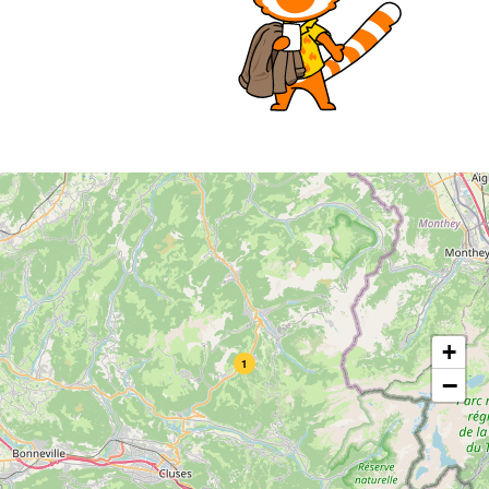
+
1
−