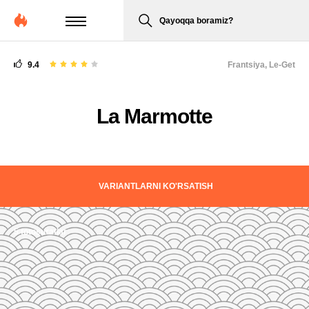
Qayoqqa boramiz?
9.4
Frantsiya,
Le-Get
La Marmotte
VARIANTLARNI KO'RSATISH
5 fotosuratlar