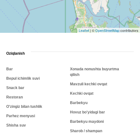
Leaflet
|
©
OpenStreetMap
contributors
Oziqlanish
Bar
Xonada nonushta buyurtma
qilish
Bepul ichimlik suvi
Mavzuli kechki ovqat
Snack bar
Kechki ovqat
Restoran
Barbekyu
O'zingiz bilan tushlik
Hovuz bo'yidagi bar
Parhez menyusi
Barbekyu maydoni
Shisha suv
Sharob / shampan