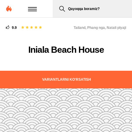
Qayoqqa boramiz?
9.9
Tailand,
Phang nga, Natali plyaji
Iniala Beach House
VARIANTLARNI KO'RSATISH
35 fotosuratlar