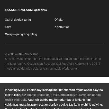
EKSKURSIYALARNI QIDIRING
Oxirgi daqiqa turlar
Ofislar
Ilova
Kontaktlar
Onlayn qo'ng'iroq qiling
© 2006—
2026
Solncetur
Saytda joylashtirilgan barcha materiallar va narxlar faqat ma'lumot uchun
mo'ljallangan va Qozog'iston Respublikasi Fuqarolik Kodeksining 395 (5)
moddasi qoidalarida belgilangan ommaviy oferta emas.
Sifat xizmati
—
V-holding MChJ cookie-fayllaridagi ma'lumotlardan foydalanadi. Saytda
Sizning mintaqangiz
qolish bilan, siz
cookie-fayllaridagi ma'lumotlaringizni qayta ishlashga
Maxfiylik
Valyuta
KZT Qozog'iston tenge
rozilik bildirasiz
. Agar siz ushbu ma'lumotlar qayta ishlanishini
siyosati
xohlamasangiz, brauzer sozlamalarida cookie-fayllarni o'chirib qo'ying.
Yuridik ma'lumot
Til
O'zbekcha