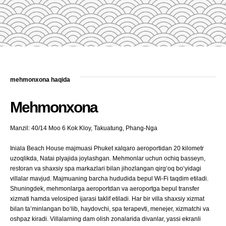
mehmonxona haqida
Mehmonxona
Manzil: 40/14 Moo 6 Kok Kloy, Takuatung, Phang-Nga
Iniala Beach House majmuasi Phuket xalqaro aeroportidan 20 kilometr
uzoqlikda, Natai plyajida joylashgan. Mehmonlar uchun ochiq basseyn,
restoran va shaxsiy spa markazlari bilan jihozlangan qirgʻoq boʻyidagi
villalar mavjud. Majmuaning barcha hududida bepul Wi-Fi taqdim etiladi.
Shuningdek, mehmonlarga aeroportdan va aeroportga bepul transfer
xizmati hamda velosiped ijarasi taklif etiladi. Har bir villa shaxsiy xizmat
bilan taʼminlangan boʻlib, haydovchi, spa terapevti, menejer, xizmatchi va
oshpaz kiradi. Villalarning dam olish zonalarida divanlar, yassi ekranli