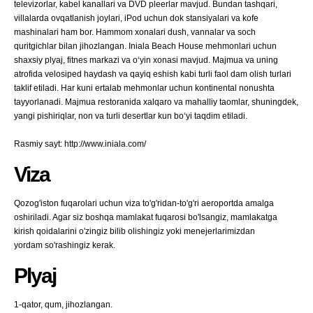
televizorlar, kabel kanallari va DVD pleerlar mavjud. Bundan tashqari,
villalarda ovqatlanish joylari, iPod uchun dok stansiyalari va kofe
mashinalari ham bor. Hammom xonalari dush, vannalar va soch
quritgichlar bilan jihozlangan. Iniala Beach House mehmonlari uchun
shaxsiy plyaj, fitnes markazi va oʻyin xonasi mavjud. Majmua va uning
atrofida velosiped haydash va qayiq eshish kabi turli faol dam olish turlari
taklif etiladi. Har kuni ertalab mehmonlar uchun kontinental nonushta
tayyorlanadi. Majmua restoranida xalqaro va mahalliy taomlar, shuningdek,
yangi pishiriqlar, non va turli desertlar kun boʻyi taqdim etiladi.
Rasmiy sayt: http://www.iniala.com/
Viza
Qozog'iston fuqarolari uchun viza to'g'ridan-to'g'ri aeroportda amalga
oshiriladi. Agar siz boshqa mamlakat fuqarosi bo'lsangiz, mamlakatga
kirish qoidalarini o'zingiz bilib olishingiz yoki menejerlarimizdan
yordam so'rashingiz kerak.
Plyaj
1-qator, qum, jihozlangan.