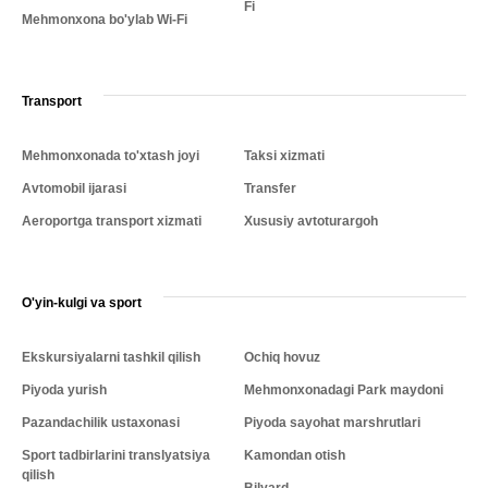
Fi
Mehmonxona bo'ylab Wi-Fi
Transport
Mehmonxonada to'xtash joyi
Taksi xizmati
Avtomobil ijarasi
Transfer
Aeroportga transport xizmati
Xususiy avtoturargoh
O'yin-kulgi va sport
Ekskursiyalarni tashkil qilish
Ochiq hovuz
Piyoda yurish
Mehmonxonadagi Park maydoni
Pazandachilik ustaxonasi
Piyoda sayohat marshrutlari
Sport tadbirlarini translyatsiya
Kamondan otish
qilish