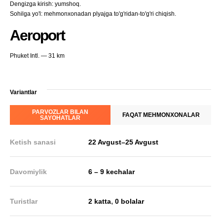
Dengizga kirish: yumshoq.
Sohilga yo'l: mehmonxonadan plyajga to'g'ridan-to'g'ri chiqish.
Aeroport
Phuket Intl. — 31 km
Variantlar
PARVOZLAR BILAN
FAQAT MEHMONXONALAR
SAYOHATLAR
Ketish sanasi
22 Avgust
–
25 Avgust
Davomiylik
6 – 9 kechalar
,
Turistlar
2 katta
0 bolalar