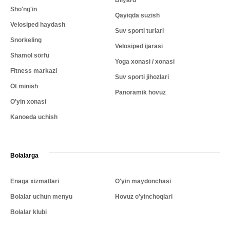
Bilyard
Sho'ng'in
Qayiqda suzish
Velosiped haydash
Suv sporti turlari
Snorkeling
Velosiped ijarasi
Shamol sörfü
Yoga xonasi / xonasi
Fitness markazi
Suv sporti jihozlari
Ot minish
Panoramik hovuz
O'yin xonasi
Kanoeda uchish
Bolalarga
Enaga xizmatlari
O'yin maydonchasi
Bolalar uchun menyu
Hovuz o'yinchoqlari
Bolalar klubi