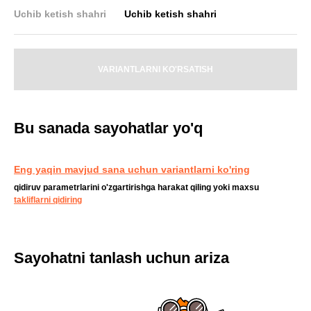
Uchib ketish shahri
Uchib ketish shahri
VARIANTLARNI KO'RSATISH
Bu sanada sayohatlar yo'q
Eng yaqin mavjud sana uchun variantlarni ko'ring
qidiruv parametrlarini o'zgartirishga harakat qiling yoki maxsu
takliflarni qidiring
Sayohatni tanlash uchun ariza