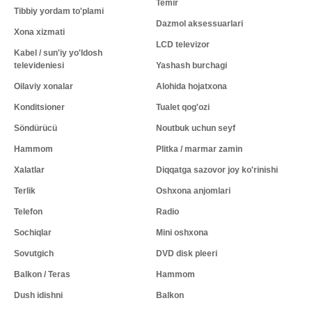
Temir
Tibbiy yordam to'plami
Dazmol aksessuarlari
Xona xizmati
LCD televizor
Kabel / sun'iy yo'ldosh
televideniesi
Yashash burchagi
Oilaviy xonalar
Alohida hojatxona
Konditsioner
Tualet qog'ozi
Söndürücü
Noutbuk uchun seyf
Hammom
Plitka / marmar zamin
Xalatlar
Diqqatga sazovor joy ko'rinishi
Terlik
Oshxona anjomlari
Telefon
Radio
Sochiqlar
Mini oshxona
Sovutgich
DVD disk pleeri
Balkon / Teras
Hammom
Dush idishni
Balkon