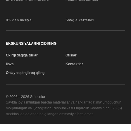
0% dan nasiya
Sovg'a kartalari
EKSKURSIYALARNI QIDIRING
Oxirgi daqiqa turlar
Ofislar
Ilova
Kontaktlar
Onlayn qo'ng'iroq qiling
© 2006—
2026
Solncetur
Saytda joylashtirilgan barcha materiallar va narxlar faqat ma'lumot uchun
mo'ljallangan va Qozog'iston Respublikasi Fuqarolik Kodeksining 395 (5)
moddasi qoidalarida belgilangan ommaviy oferta emas.