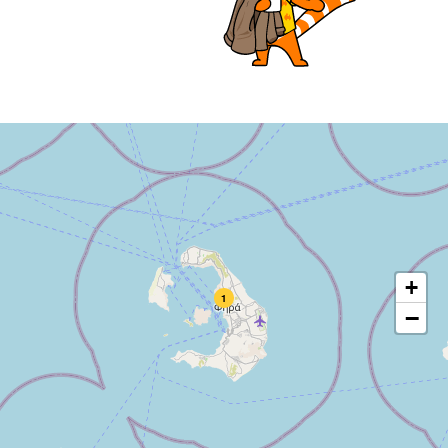
+
1
−