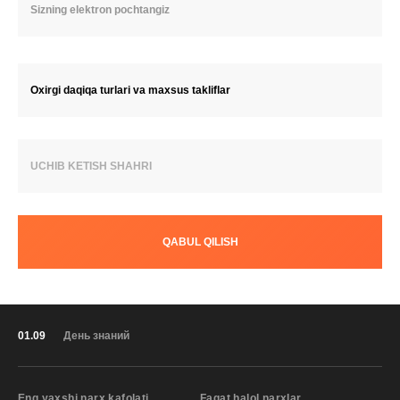
Oxirgi daqiqa turlari va maxsus takliflar
UCHIB KETISH SHAHRI
QABUL QILISH
01.09
День знаний
Eng yaxshi narx kafolati
Faqat halol narxlar