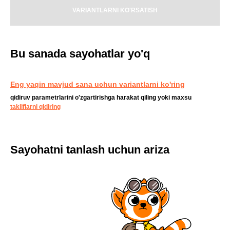
VARIANTLARNI KO'RSATISH
Bu sanada sayohatlar yo'q
Eng yaqin mavjud sana uchun variantlarni ko'ring
qidiruv parametrlarini o'zgartirishga harakat qiling yoki maxsu
takliflarni qidiring
Sayohatni tanlash uchun ariza