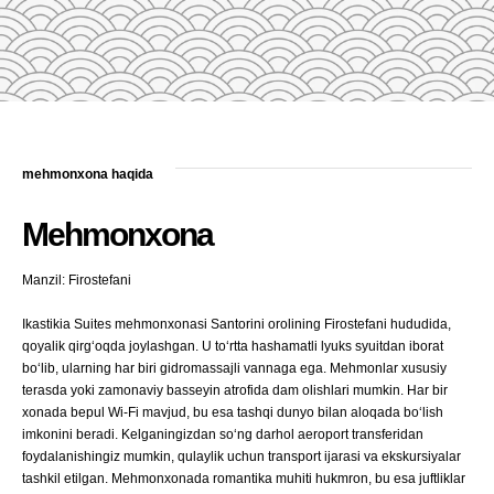
mehmonxona haqida
Mehmonxona
Manzil: Firostefani
Ikastikia Suites mehmonxonasi Santorini orolining Firostefani hududida,
qoyalik qirgʻoqda joylashgan. U toʻrtta hashamatli lyuks syuitdan iborat
boʻlib, ularning har biri gidromassajli vannaga ega. Mehmonlar xususiy
terasda yoki zamonaviy basseyin atrofida dam olishlari mumkin. Har bir
xonada bepul Wi-Fi mavjud, bu esa tashqi dunyo bilan aloqada boʻlish
imkonini beradi. Kelganingizdan soʻng darhol aeroport transferidan
foydalanishingiz mumkin, qulaylik uchun transport ijarasi va ekskursiyalar
tashkil etilgan. Mehmonxonada romantika muhiti hukmron, bu esa juftliklar