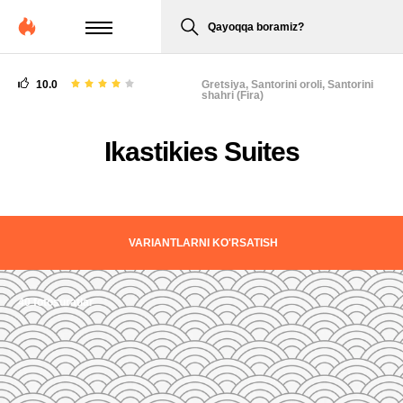
Qayoqqa boramiz?
10.0
Gretsiya,
Santorini oroli, Santorini
shahri (Fira)
Ikastikies Suites
VARIANTLARNI KO'RSATISH
40 fotosuratlar