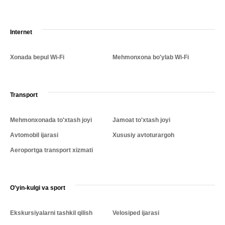
Internet
Xonada bepul Wi-Fi
Mehmonxona bo'ylab Wi-Fi
Transport
Mehmonxonada to'xtash joyi
Jamoat to'xtash joyi
Avtomobil ijarasi
Xususiy avtoturargoh
Aeroportga transport xizmati
O'yin-kulgi va sport
Ekskursiyalarni tashkil qilish
Velosiped ijarasi