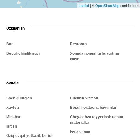
Leaflet
|
©
OpenStreetMap
contributors
Oziqlanish
Bar
Restoran
Bepul ichimlik suvi
Xonada nonushta buyurtma
qilish
Xonalar
Soch quritgich
Budilnik xizmati
Xavfsiz
Bepul hojatxona buyumlari
Mini-bar
Choy/qahva tayyorlash uchun
materiallar
Isitish
Issiq vanna
Oziq-ovqat yetkazib berish