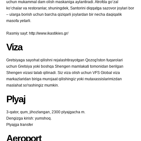
uchun mukammal dam olish maskaniga aylantiradi. Atrofda goʻzal
koʻchalar va restoranlar, shuningdek, Santorini diqqatga sazovor joylari bor
– ularga borish uchun barcha qiziqarli joylardan bir necha daqiqalik
masofa yetarli.
Rasmiy sayt: http://www.ikastikies.gr/
Viza
Gretsiyaga sayohat qilishni rejalashtirayotgan Qozog'iston fuqarolari
uchun Gretsiya yoki boshqa Shengen mamlakati tomonidan berilgan
Shengen vizasi talab qilinadi. Siz viza olish uchun VFS Global viza
markazlaridan biriga murojaat qilishingiz yoki mutaxassislarimizdan
maslahat so'rashingiz mumkin.
Plyaj
3-qator, qum, jihozlangan, 2300 plyajgacha m.
Dengizga kirish: yumshoq.
Plyajga transfer
Aeroport