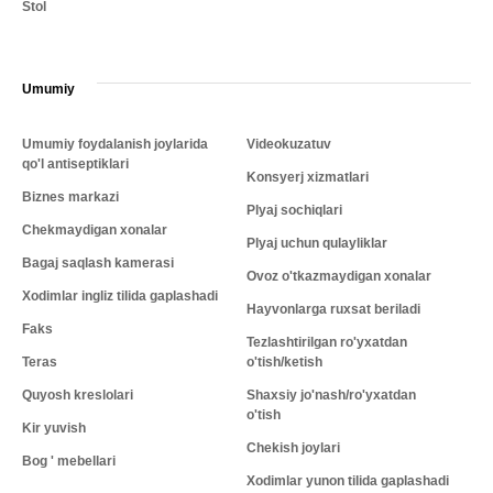
Stol
Umumiy
Umumiy foydalanish joylarida
Videokuzatuv
qo'l antiseptiklari
Konsyerj xizmatlari
Biznes markazi
Plyaj sochiqlari
Chekmaydigan xonalar
Plyaj uchun qulayliklar
Bagaj saqlash kamerasi
Ovoz o'tkazmaydigan xonalar
Xodimlar ingliz tilida gaplashadi
Hayvonlarga ruxsat beriladi
Faks
Tezlashtirilgan ro'yxatdan
Teras
o'tish/ketish
Quyosh kreslolari
Shaxsiy jo'nash/ro'yxatdan
o'tish
Kir yuvish
Chekish joylari
Bog ' mebellari
Xodimlar yunon tilida gaplashadi