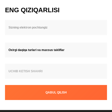
ENG QIZIQARLISI
Oxirgi daqiqa turlari va maxsus takliflar
UCHIB KETISH SHAHRI
QABUL QILISH