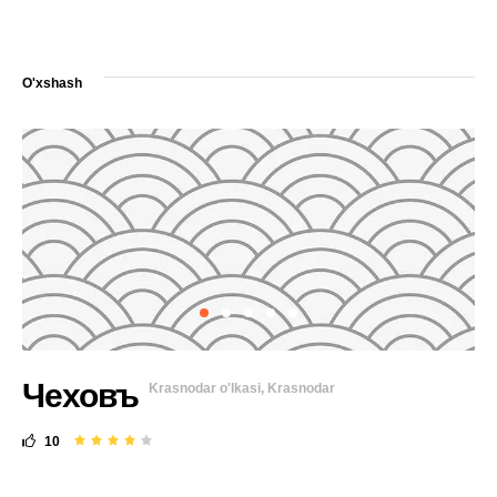
O'xshash
Чеховъ
Krasnodar o'lkasi, Krasnodar
10