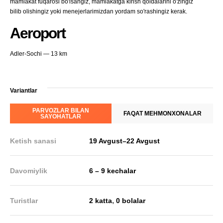
mamlakat fuqarosi bo'lsangiz, mamlakatga kirish qoidalarini o'zingiz
bilib olishingiz yoki menejerlarimizdan yordam so'rashingiz kerak.
Aeroport
Adler-Sochi — 13 km
Variantlar
PARVOZLAR BILAN
FAQAT MEHMONXONALAR
SAYOHATLAR
Ketish sanasi
19 Avgust
–
22 Avgust
Davomiylik
6 – 9 kechalar
,
Turistlar
2 katta
0 bolalar