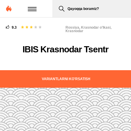
Qayoqqa boramiz?
9.3
Rossiya,
Krasnodar o'lkasi,
Krasnodar
IBIS Krasnodar Tsentr
VARIANTLARNI KO'RSATISH
5 fotosuratlar