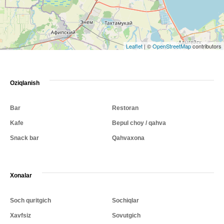
Leaflet
|
©
OpenStreetMap
contributors
Oziqlanish
Bar
Restoran
Kafe
Bepul choy / qahva
Snack bar
Qahvaxona
Xonalar
Soch quritgich
Sochiqlar
Xavfsiz
Sovutgich