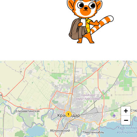
+
1
−