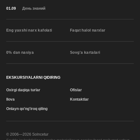
01.09
День знаний
Eng yaxshi narx kafolati
Faqat halol narxlar
0% dan nasiya
Sovg'a kartalari
EKSKURSIYALARNI QIDIRING
Oxirgi daqiqa turlar
Ofislar
Ilova
Kontaktlar
Onlayn qo'ng'iroq qiling
© 2006—
2026
Solncetur