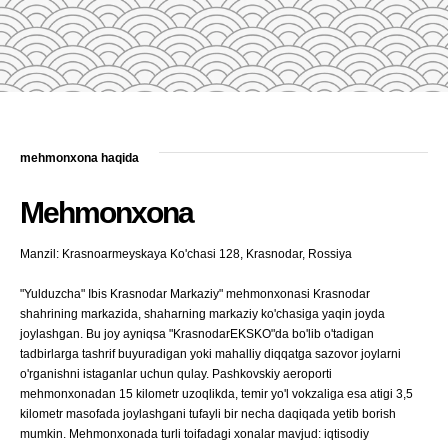
mehmonxona haqida
Mehmonxona
Manzil: Krasnoarmeyskaya Ko'chasi 128, Krasnodar, Rossiya
"Yulduzcha" Ibis Krasnodar Markaziy" mehmonxonasi Krasnodar
shahrining markazida, shaharning markaziy ko'chasiga yaqin joyda
joylashgan. Bu joy ayniqsa "KrasnodarEKSKO"da bo'lib o'tadigan
tadbirlarga tashrif buyuradigan yoki mahalliy diqqatga sazovor joylarni
o'rganishni istaganlar uchun qulay. Pashkovskiy aeroporti
mehmonxonadan 15 kilometr uzoqlikda, temir yo'l vokzaliga esa atigi 3,5
kilometr masofada joylashgani tufayli bir necha daqiqada yetib borish
mumkin. Mehmonxonada turli toifadagi xonalar mavjud: iqtisodiy