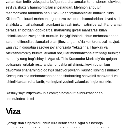
variantdan tortib lyuksgacha bo'lgan barcha xonalar konditsioner, televizor,
seyf va shaxsiy hammom bilan jihozlangan. Mehmonlar butun
mehmonxona hududida bepul Wi-Fi-dan foydalanishlari mumkin. "Ibis
Kitchen" restorani mehmonlarga rus va evropa oshxonalaridan shved stoli
shaklida turli xil salomatli taomlarni tanlash imkoniyatini beradi. Panoramali
derazalari bo'lgan lobbi-barda shaharning go'zal manzarasi bilan
ichimliklardan zavqlanish mumkin. Ish yig'ilishlari uchun mehmonxonada
zarur multimedia uskunalari bilan jihozlangan to'rta konferens-zal mavjud.
Eng yaqin diqqatga sazovor joylar orasida Yekaterina II haykali va
Aleksandrovskiy triumfal arkalari bor, ular mehmonxona atrofidagi muhitga
madaniy rang bag'ishlaydi. Agar siz "Ibis Krasnodar Markaziy"da qolgan
bo'lsangiz, ertalab restoranda nonushta qilishingiz, keyin butun kun
davomida shaharning diqqatga sazovor joylarini kashf qilishingiz mumkin.
Kechqurun esa mehmonxona barida shaharning shovqinli manzarasi va
ichimliklardan rohatlanib, kuningizni yoqimli yakunlashingiz mumkin.
Rasmiy sayt: http://www.ibis.com/gb/hotel-9257-ibis-krasnodar-
center/index.shtml
Viza
Qozog'iston fuqarolari uchun viza kerak emas. Agar siz boshqa