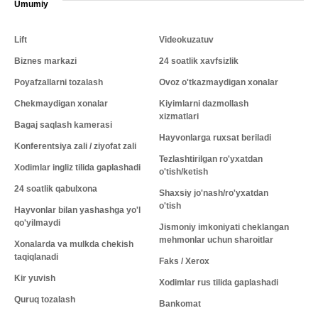
Umumiy
Lift
Videokuzatuv
Biznes markazi
24 soatlik xavfsizlik
Poyafzallarni tozalash
Ovoz o'tkazmaydigan xonalar
Chekmaydigan xonalar
Kiyimlarni dazmollash
xizmatlari
Bagaj saqlash kamerasi
Hayvonlarga ruxsat beriladi
Konferentsiya zali / ziyofat zali
Tezlashtirilgan ro'yxatdan
Xodimlar ingliz tilida gaplashadi
o'tish/ketish
24 soatlik qabulxona
Shaxsiy jo'nash/ro'yxatdan
o'tish
Hayvonlar bilan yashashga yo'l
qo'yilmaydi
Jismoniy imkoniyati cheklangan
mehmonlar uchun sharoitlar
Xonalarda va mulkda chekish
taqiqlanadi
Faks / Xerox
Kir yuvish
Xodimlar rus tilida gaplashadi
Quruq tozalash
Bankomat