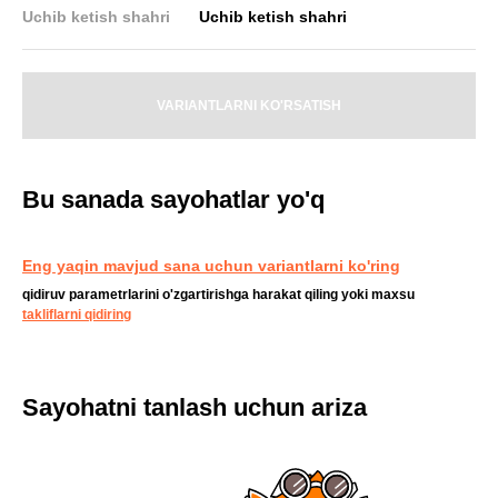
Uchib ketish shahri
Uchib ketish shahri
VARIANTLARNI KO'RSATISH
Bu sanada sayohatlar yo'q
Eng yaqin mavjud sana uchun variantlarni ko'ring
qidiruv parametrlarini o'zgartirishga harakat qiling yoki maxsu
takliflarni qidiring
Sayohatni tanlash uchun ariza