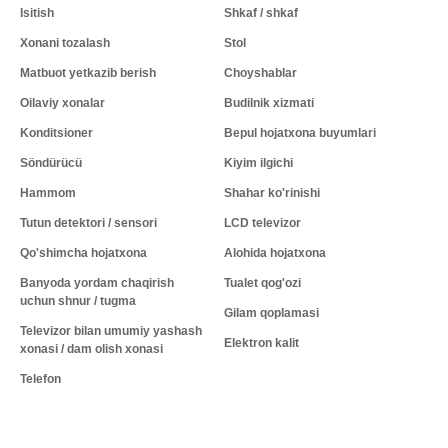
Isitish
Shkaf / shkaf
Xonani tozalash
Stol
Matbuot yetkazib berish
Choyshablar
Oilaviy xonalar
Budilnik xizmati
Konditsioner
Bepul hojatxona buyumlari
Söndürücü
Kiyim ilgichi
Hammom
Shahar ko'rinishi
Tutun detektori / sensori
LCD televizor
Qo'shimcha hojatxona
Alohida hojatxona
Banyoda yordam chaqirish
Tualet qog'ozi
uchun shnur / tugma
Gilam qoplamasi
Televizor bilan umumiy yashash
Elektron kalit
xonasi / dam olish xonasi
Telefon