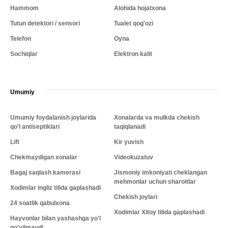
Hammom
Alohida hojatxona
Tutun detektori / sensori
Tualet qog'ozi
Telefon
Oyna
Sochiqlar
Elektron kalit
Umumiy
Umumiy foydalanish joylarida
Xonalarda va mulkda chekish
qo'l antiseptiklari
taqiqlanadi
Lift
Kir yuvish
Chekmaydigan xonalar
Videokuzatuv
Bagaj saqlash kamerasi
Jismoniy imkoniyati cheklangan
mehmonlar uchun sharoitlar
Xodimlar ingliz tilida gaplashadi
Chekish joylari
24 soatlik qabulxona
Xodimlar Xitoy tilida gaplashadi
Hayvonlar bilan yashashga yo'l
qo'yilmaydi