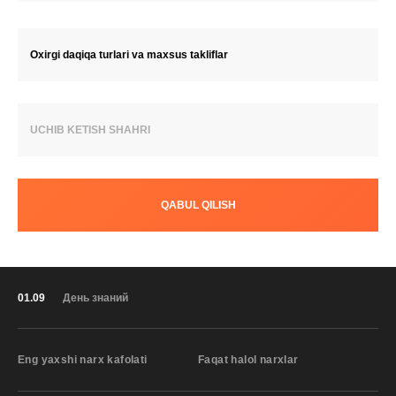
Oxirgi daqiqa turlari va maxsus takliflar
UCHIB KETISH SHAHRI
QABUL QILISH
01.09
День знаний
Eng yaxshi narx kafolati
Faqat halol narxlar