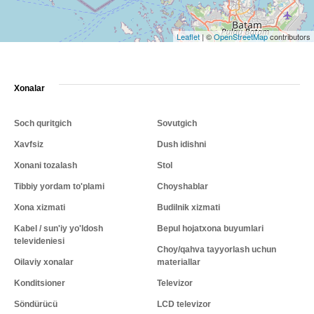
Leaflet
|
©
OpenStreetMap
contributors
Xonalar
Soch quritgich
Sovutgich
Xavfsiz
Dush idishni
Xonani tozalash
Stol
Tibbiy yordam to'plami
Choyshablar
Xona xizmati
Budilnik xizmati
Kabel / sun'iy yo'ldosh
Bepul hojatxona buyumlari
televideniesi
Choy/qahva tayyorlash uchun
Oilaviy xonalar
materiallar
Konditsioner
Televizor
Söndürücü
LCD televizor