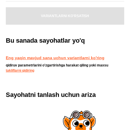
VARIANTLARNI KO'RSATISH
Bu sanada sayohatlar yo'q
Eng yaqin mavjud sana uchun variantlarni ko'ring
qidiruv parametrlarini o'zgartirishga harakat qiling yoki maxsu
takliflarni qidiring
Sayohatni tanlash uchun ariza