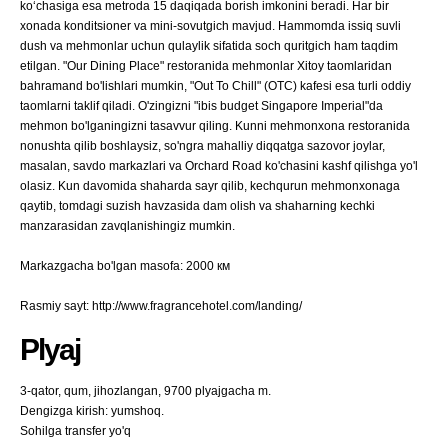
ko‘chasiga esa metroda 15 daqiqada borish imkonini beradi. Har bir
xonada konditsioner va mini-sovutgich mavjud. Hammomda issiq suvli
dush va mehmonlar uchun qulaylik sifatida soch quritgich ham taqdim
etilgan. "Our Dining Place" restoranida mehmonlar Xitoy taomlaridan
bahramand bo'lishlari mumkin, "Out To Chill" (OTC) kafesi esa turli oddiy
taomlarni taklif qiladi. O'zingizni "ibis budget Singapore Imperial"da
mehmon bo'lganingizni tasavvur qiling. Kunni mehmonxona restoranida
nonushta qilib boshlaysiz, so'ngra mahalliy diqqatga sazovor joylar,
masalan, savdo markazlari va Orchard Road ko'chasini kashf qilishga yo'l
olasiz. Kun davomida shaharda sayr qilib, kechqurun mehmonxonaga
qaytib, tomdagi suzish havzasida dam olish va shaharning kechki
manzarasidan zavqlanishingiz mumkin.
Markazgacha bo'lgan masofa: 2000 км
Rasmiy sayt: http://www.fragrancehotel.com/landing/
Plyaj
3-qator, qum, jihozlangan, 9700 plyajgacha m.
Dengizga kirish: yumshoq.
Sohilga transfer yo'q