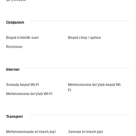
Oziqlanish
Bepul ichimlik suvi
Bepul choy / qahva
Restoran
Internet
Xonada bepul Wi-Fi
Mehmonxona bo'ylab bepul Wi-
Fi
Mehmonxona bo'ylab Wi-Fi
Transport
Mehmonxonada to'xtash joyi
Jamoat to'xtash joyi