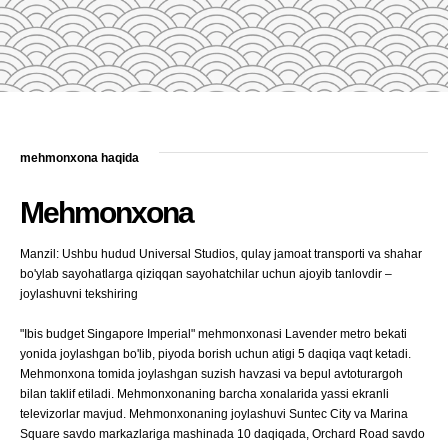
mehmonxona haqida
Mehmonxona
Manzil: Ushbu hudud Universal Studios, qulay jamoat transporti va shahar
bo'ylab sayohatlarga qiziqqan sayohatchilar uchun ajoyib tanlovdir –
joylashuvni tekshiring
"Ibis budget Singapore Imperial" mehmonxonasi Lavender metro bekati
yonida joylashgan bo'lib, piyoda borish uchun atigi 5 daqiqa vaqt ketadi.
Mehmonxona tomida joylashgan suzish havzasi va bepul avtoturargoh
bilan taklif etiladi. Mehmonxonaning barcha xonalarida yassi ekranli
televizorlar mavjud. Mehmonxonaning joylashuvi Suntec City va Marina
Square savdo markazlariga mashinada 10 daqiqada, Orchard Road savdo