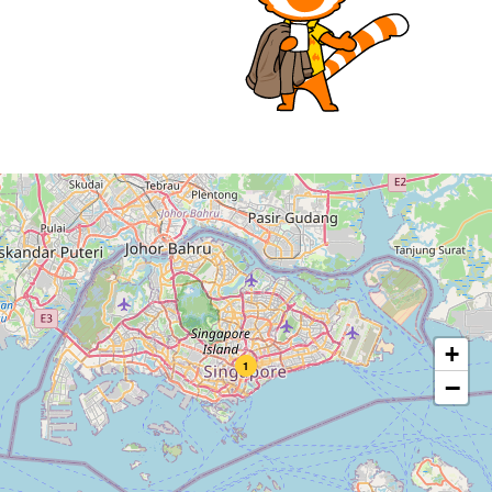
+
1
−