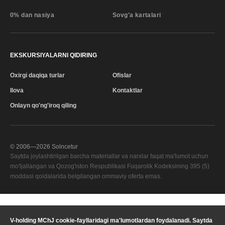
0% dan nasiya
Sovg'a kartalari
EKSKURSIYALARNI QIDIRING
Oxirgi daqiqa turlar
Ofislar
Ilova
Kontaktlar
Onlayn qo'ng'iroq qiling
© 2006—
2026
Solncetur
Saytda joylashtirilgan barcha materiallar va narxlar faqat ma'lumot uchun
mo'ljallangan va Qozog'iston Respublikasi Fuqarolik Kodeksining 395 (5)
moddasi qoidalarida belgilangan ommaviy oferta emas.
Sifat xizmati
—
V-holding MChJ cookie-fayllaridagi ma'lumotlardan foydalanadi. Saytda
Sizning mintaqangiz