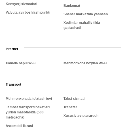
Konsyerj xizmatlari
Bankomat
Valyuta ayirboshlash punkti
Shahar markazida yashash
Xodimlar mahalliy tilda
gaplashadi
Internet
Xonada bepul Wi-Fi
Mehmonxona bo'ylab Wi-Fi
Transport
Mehmonxonada to'xtash joyi
Taksi xizmati
Jamoat transporti bekatlari
Transfer
yurish masofasida (500
Xususiy avtoturargoh
metrgacha)
Avtomobil ijarasi