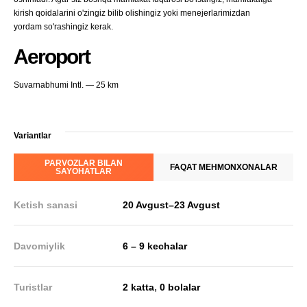
kirish qoidalarini o'zingiz bilib olishingiz yoki menejerlarimizdan
yordam so'rashingiz kerak.
Aeroport
Suvarnabhumi Intl. — 25 km
Variantlar
PARVOZLAR BILAN
FAQAT MEHMONXONALAR
SAYOHATLAR
Ketish sanasi
20 Avgust
–
23 Avgust
Davomiylik
6 – 9 kechalar
,
Turistlar
2 katta
0 bolalar