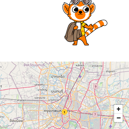
+
1
−