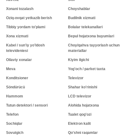
Xonani tozalash
Choyshablar
Oziq-ovqat yetkazib berish
Budilnik xizmati
Tibbiy yordam to'plami
Bolalar telekanallari
Xona xizmati
Bepul hojatxona buyumlari
Kabel / sun'iy yo'ldosh
Choy/qahva tayyorlash uchun
televideniesi
materiallar
Oilaviy xonalar
Kiyim ilgichi
Meva
Yog'och / parket taxta
Konditsioner
Televizor
Söndürücü
Shahar ko'rinishi
Hammom
LCD televizor
Tutun detektori / sensori
Alohida hojatxona
Telefon
Tualet qog'ozi
Sochiqlar
Elektron kalit
Sovutgich
Qo'shni raqamlar