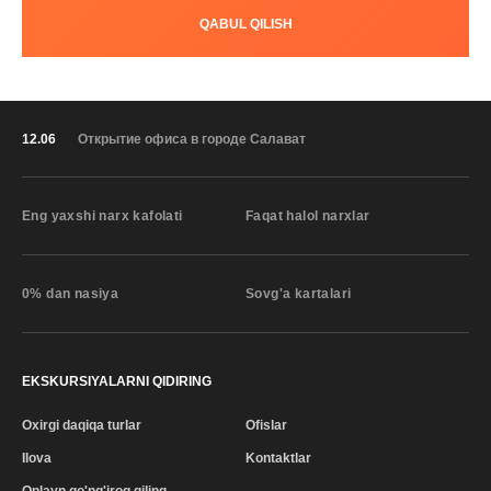
QABUL QILISH
12.06
Открытие офиса в городе Салават
Eng yaxshi narx kafolati
Faqat halol narxlar
0% dan nasiya
Sovg'a kartalari
EKSKURSIYALARNI QIDIRING
Oxirgi daqiqa turlar
Ofislar
Ilova
Kontaktlar