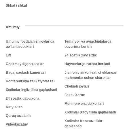
Shkaf / shkaf
Umumiy
Umumiy foydalanish joylarida
Temir yo'l va aviachiptalarga
qo'l antiseptiklari
buyurtma berish
Lift
24 soatlik xavfsizlik
Chekmaydigan xonalar
Hayvonlarga ruxsat beriladi
Bagaj saqlash kamerasi
Jismoniy imkoniyati cheklangan
mehmonlar uchun sharoitlar
Konferentsiya zali / ziyofat zali
Chekish joylari
Xodimlar ingliz tilida gaplashadi
Faks / Xerox
24 soatlik qabulxona
Mehmonxona do'konlari
Kir yuvish
Xodimlar Xitoy tilida gaplashadi
Quruq tozalash
Xodimlar frantsuz tilida
Videokuzatuv
gaplashadi