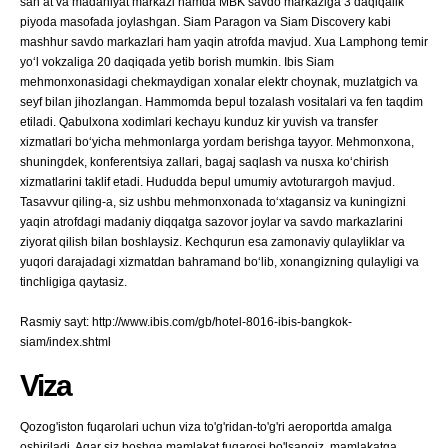
san’at va madaniyat markazi hamda MBK savdo markaziga 3 daqiqalik
piyoda masofada joylashgan. Siam Paragon va Siam Discovery kabi
mashhur savdo markazlari ham yaqin atrofda mavjud. Xua Lamphong temir
yo‘l vokzaliga 20 daqiqada yetib borish mumkin. Ibis Siam
mehmonxonasidagi chekmaydigan xonalar elektr choynak, muzlatgich va
seyf bilan jihozlangan. Hammomda bepul tozalash vositalari va fen taqdim
etiladi. Qabulxona xodimlari kechayu kunduz kir yuvish va transfer
xizmatlari bo‘yicha mehmonlarga yordam berishga tayyor. Mehmonxona,
shuningdek, konferentsiya zallari, bagaj saqlash va nusxa ko‘chirish
xizmatlarini taklif etadi. Hududda bepul umumiy avtoturargoh mavjud.
Tasavvur qiling-a, siz ushbu mehmonxonada to‘xtagansiz va kuningizni
yaqin atrofdagi madaniy diqqatga sazovor joylar va savdo markazlarini
ziyorat qilish bilan boshlaysiz. Kechqurun esa zamonaviy qulayliklar va
yuqori darajadagi xizmatdan bahramand bo‘lib, xonangizning qulayligi va
tinchligiga qaytasiz.
Rasmiy sayt: http://www.ibis.com/gb/hotel-8016-ibis-bangkok-
siam/index.shtml
Viza
Qozog'iston fuqarolari uchun viza to'g'ridan-to'g'ri aeroportda amalga
oshiriladi. Agar siz boshqa mamlakat fuqarosi bo'lsangiz, mamlakatga