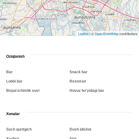
Leaflet
|
©
OpenStreetMap
contributors
Oziqlanish
Bar
Snack bar
Lobbi bar
Restoran
Bepul ichimlik suvi
Hovuz bo'yidagi bar
Xonalar
Soch quritgich
Dush idishni
Xavfsiz
Stol