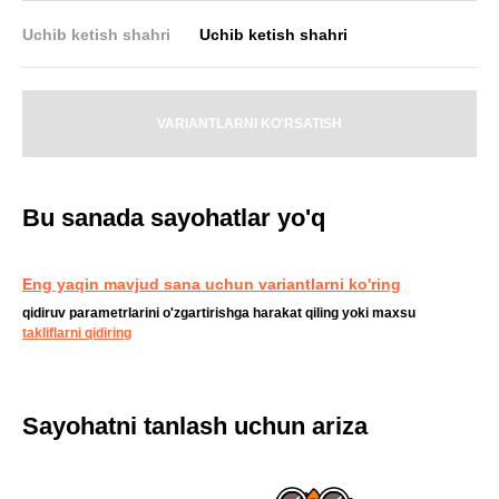
Uchib ketish shahri
Uchib ketish shahri
VARIANTLARNI KO'RSATISH
Bu sanada sayohatlar yo'q
Eng yaqin mavjud sana uchun variantlarni ko'ring
qidiruv parametrlarini o'zgartirishga harakat qiling yoki maxsu
takliflarni qidiring
Sayohatni tanlash uchun ariza