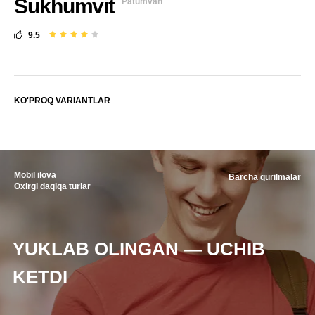
Sukhumvit
Patumvan
9.5
KO'PROQ VARIANTLAR
Mobil ilova
Barcha qurilmalar
Oxirgi daqiqa turlar
YUKLAB OLINGAN — UCHIB
KETDI