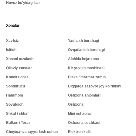
Hovuz bo'yidagi bar
Xonalar
Xavfsiz
Yashash burchagi
Isitish
Ovqatlanish burchagi
Xonani tozalash
Alohida hojatxona
Oilaviy xonalar
Kir yuvish mashinasi
Konditsioner
Plitka / marmar zamin
Söndürücü
Diqqatga sazovor joy ko'rinishi
Hammom
Oshxona anjomlari
Sovutgich
Oshxona
Shkaf / shkaf
Mini oshxona
Balkon / Teras
Oshxona pechkasi
Choy/qahva tayyorlash uchun
Elektron kalit