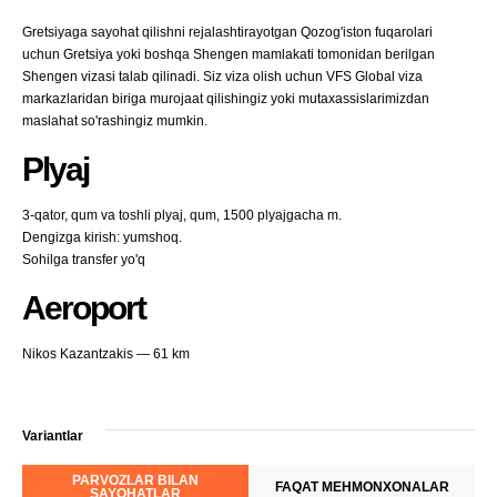
Gretsiyaga sayohat qilishni rejalashtirayotgan Qozog'iston fuqarolari
uchun Gretsiya yoki boshqa Shengen mamlakati tomonidan berilgan
Shengen vizasi talab qilinadi. Siz viza olish uchun VFS Global viza
markazlaridan biriga murojaat qilishingiz yoki mutaxassislarimizdan
maslahat so'rashingiz mumkin.
Plyaj
3-qator, qum va toshli plyaj, qum, 1500 plyajgacha m.
Dengizga kirish: yumshoq.
Sohilga transfer yo'q
Aeroport
Nikos Kazantzakis — 61 km
Variantlar
PARVOZLAR BILAN
FAQAT MEHMONXONALAR
SAYOHATLAR