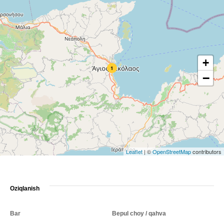
+
1
−
Leaflet
|
©
OpenStreetMap
contributors
Oziqlanish
Bar
Bepul choy / qahva