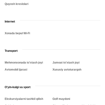
Quyosh kreslolari
Internet
Xonada bepul Wi-Fi
Transport
Mehmonxonada to'xtash joyi
Jamoat to'xtash joyi
Avtomobil ijarasi
Xususiy avtoturargoh
O'yin-kulgi va sport
Ekskursiyalarni tashkil qilish
Golf maydoni