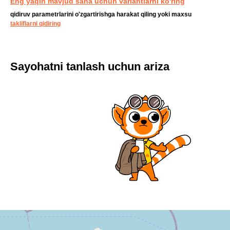
Eng yaqin mavjud sana uchun variantlarni ko'ring
qidiruv parametrlarini o'zgartirishga harakat qiling yoki maxsu
takliflarni qidiring
Sayohatni tanlash uchun ariza