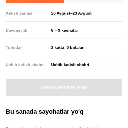
Ketish sanasi
20 Avgust
–
23 Avgust
Davomiylik
6 – 9 kechalar
,
Turistlar
2 katta
0 bolalar
Uchib ketish shahri
Uchib ketish shahri
VARIANTLARNI KO'RSATISH
Bu sanada sayohatlar yo'q