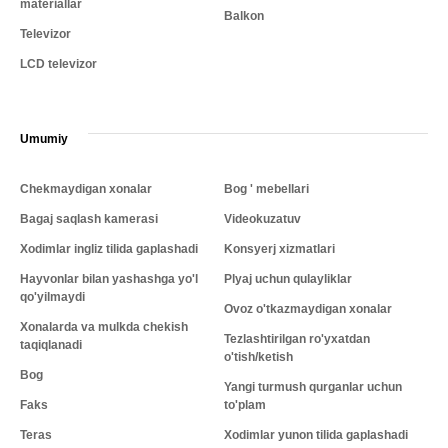
materiallar
Balkon
Televizor
LCD televizor
Umumiy
Chekmaydigan xonalar
Bog ' mebellari
Bagaj saqlash kamerasi
Videokuzatuv
Xodimlar ingliz tilida gaplashadi
Konsyerj xizmatlari
Hayvonlar bilan yashashga yo'l
Plyaj uchun qulayliklar
qo'yilmaydi
Ovoz o'tkazmaydigan xonalar
Xonalarda va mulkda chekish
Tezlashtirilgan ro'yxatdan
taqiqlanadi
o'tish/ketish
Bog
Yangi turmush qurganlar uchun
Faks
to'plam
Teras
Xodimlar yunon tilida gaplashadi