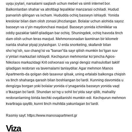
uyqu joylari, narsalarni saqlash uchun mebel va simli internet bor.
Balkonlardan shahar va atrofdagi tepaliklar manzarasi ochiladi. Hudud
parvarish qilingan va ixcham. Hududda ochiq basseyn ishlaydi. Yonida
kreslolar bilan dam olish zonasi jihozlangan. Bolalar uchun alohida sayoz
basseyn va o‘yin maydonchasi mavjud. Basseyn yonida ichimliklar va
oddiy gazaklar taklif qiladigan bar ochiq. Shuningdek, ochiq havoda tinch
dam olish uchun teras mavjud. Mehmonxonadan taxminan bir kilometr
narida shahar plyaji joylashgan. U erda snorkeling, skafandr bilan
sho‘ng‘ish, suv chang‘isi va "banan"da sayr qilish mumkin bo‘lgan suv
o‘yinlari markazlari ishlaydi. Kechqurun mehmonlar ko‘pincha Agios-
Nikolaos markazidagi Krit oshxonasi va yangi dengiz mahsulotlari taklif
qiladigan restoran va tavernalarni tanlaydilar. Agar mehmon Manos
Apartments-da qolgan deb tasavvur qilsak, uning ertalabi balkonga chiqish
va tinch shaharga qarash bilan boshlangan bo‘lardi. Kunning davomida u
dengizga borgan yoki bolalar yonida o‘ynaganida basseyn yonida vaqt
o‘tkazgan bo‘lardi. Shundan so‘ng u sohil bo‘yida sayr qilib, mahalliy
restoranlarning birida kechki ovqatlanishi mumkin edi. Kechqurun mehmon
kvartiraga qaytib, kunni tinch muhitda yakunlagan bo‘lardi.
Rasmiy sayt: https://www.manosapartment.gr
Viza