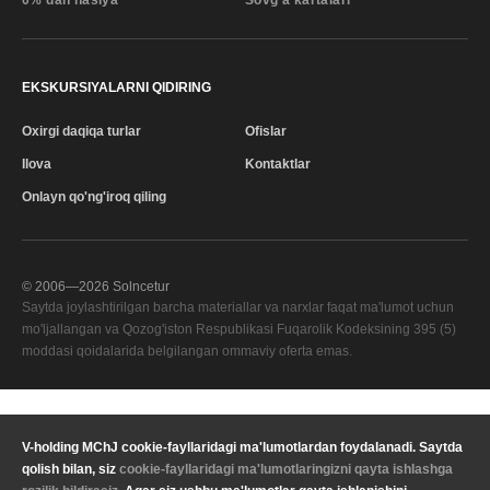
0% dan nasiya
Sovg'a kartalari
EKSKURSIYALARNI QIDIRING
Oxirgi daqiqa turlar
Ofislar
Ilova
Kontaktlar
Onlayn qo'ng'iroq qiling
© 2006—
2026
Solncetur
Saytda joylashtirilgan barcha materiallar va narxlar faqat ma'lumot uchun
mo'ljallangan va Qozog'iston Respublikasi Fuqarolik Kodeksining 395 (5)
moddasi qoidalarida belgilangan ommaviy oferta emas.
Sifat xizmati
—
V-holding MChJ cookie-fayllaridagi ma'lumotlardan foydalanadi. Saytda
Sizning mintaqangiz
qolish bilan, siz
cookie-fayllaridagi ma'lumotlaringizni qayta ishlashga
Maxfiylik
Valyuta
KZT Qozog'iston tenge