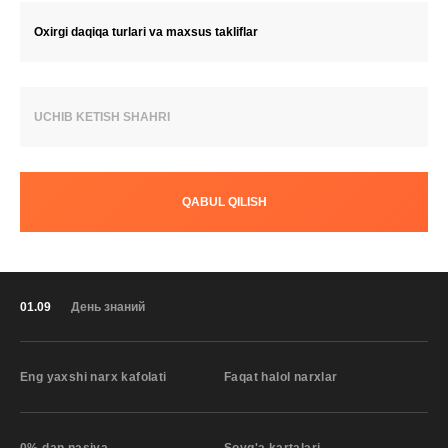
Oxirgi daqiqa turlari va maxsus takliflar
UCHIB KETISH SHAHRI
QABUL QILISH
01.09
День знаний
Eng yaxshi narx kafolati
Faqat halol narxlar