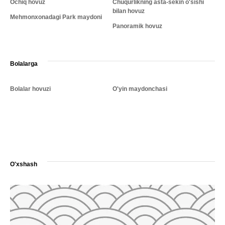
Ochiq hovuz
Chuqurlikning asta-sekin o'sishi
bilan hovuz
Mehmonxonadagi Park maydoni
Panoramik hovuz
Bolalarga
Bolalar hovuzi
O'yin maydonchasi
O'xshash