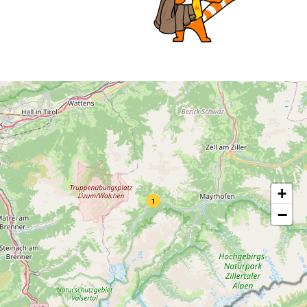
+
1
−