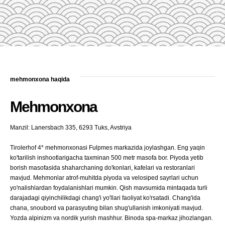
mehmonxona haqida
Mehmonxona
Manzil: Lanersbach 335, 6293 Tuks, Avstriya
Tirolerhof 4* mehmonxonasi Fulpmes markazida joylashgan. Eng yaqin
ko'tarilish inshootlarigacha taxminan 500 metr masofa bor. Piyoda yetib
borish masofasida shaharchaning do'konlari, kafelari va restoranlari
mavjud. Mehmonlar atrof-muhitda piyoda va velosiped sayrlari uchun
yo'nalishlardan foydalanishlari mumkin. Qish mavsumida mintaqada turli
darajadagi qiyinchilikdagi chang'i yo'llari faoliyat ko'rsatadi. Chang'ida
chana, snoubord va parasyuting bilan shug'ullanish imkoniyati mavjud.
Yozda alpinizm va nordik yurish mashhur. Binoda spa-markaz jihozlangan.