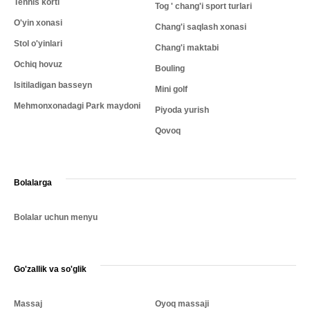
Tennis korti
Tog ' chang'i sport turlari
O'yin xonasi
Chang'i saqlash xonasi
Stol o'yinlari
Chang'i maktabi
Ochiq hovuz
Bouling
Isitiladigan basseyn
Mini golf
Mehmonxonadagi Park maydoni
Piyoda yurish
Qovoq
Bolalarga
Bolalar uchun menyu
Go'zallik va so'glik
Massaj
Oyoq massaji