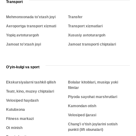
Transport
Mehmonxonada to'xtash joyi
Transfer
Aeroportga transport xizmati
Transport xizmatlari
Yopiq avtoturargoh
Xususiy avtoturargoh
Jamoat to'xtash joyi
Jamoat transporti chiptalari
O'yin-kulgi va sport
Ekskursiyalarni tashkil qilish
Bolalar kitoblari, musiqa yoki
filmlar
Teatr, kino, muzey chiptalari
Piyoda sayohat marshrutlari
Velosiped haydash
Kamondan otish
Kutubxona
Velosiped ijarasi
Fitness markazi
Chang'i o'tish joylarini sotish
Ot minish
punkti (lift obunalari)