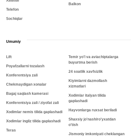
Xalatlar
Balkon
Telefon
Sochiqlar
Umumiy
Lift
Temir yo'l va aviachiptalarga
buyurtma berish
Poyafzallarni tozalash
24 soatlik xavfsizlik
Konferentsiya zali
Kiyimlarni dazmollash
Chekmaydigan xonalar
xizmatlari
Bagaj saqlash kamerasi
Xodimlar italyan tilida
gaplashadi
Konferentsiya zali / ziyofat zali
Hayvonlarga ruxsat beriladi
Xodimlar nemis tilida gaplashadi
Shaxsiy jo'nash/ro'yxatdan
Xodimlar ingliz tilida gaplashadi
o'tish
Teras
Jismoniy imkoniyati cheklangan