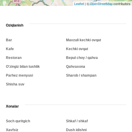
Leaflet
|
©
OpenStreetMap
contributors
Oziqlanish
Bar
Mavzuli kechki ovqat
Kafe
Kechki ovqat
Restoran
Bepul choy / qahva
O'zingiz bilan tushlik
Qahvaxona
Parhez menyusi
Sharob / shampan
Shisha suv
Xonalar
Soch quritgich
Shkaf / shkaf
Xavfsiz
Dush idishni