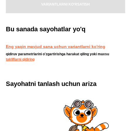
VARIANTLARNI KO'RSATISH
Bu sanada sayohatlar yo'q
Eng yaqin mavjud sana uchun variantlarni ko'ring
qidiruv parametrlarini o'zgartirishga harakat qiling yoki maxsu
takliflarni qidiring
Sayohatni tanlash uchun ariza