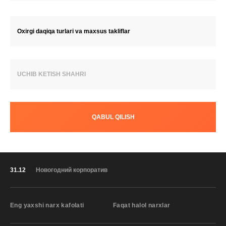
Oxirgi daqiqa turlari va maxsus takliflar
UCHIB KETISH SHAHRI
QABUL QILISH
31.12
Новогодний корпоратив
Eng yaxshi narx kafolati
Faqat halol narxlar