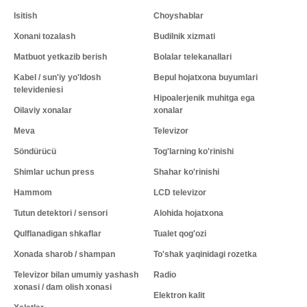
Isitish
Choyshablar
Xonani tozalash
Budilnik xizmati
Matbuot yetkazib berish
Bolalar telekanallari
Kabel / sun'iy yo'ldosh
Bepul hojatxona buyumlari
televideniesi
Hipoalerjenik muhitga ega
Oilaviy xonalar
xonalar
Meva
Televizor
Söndürücü
Tog'larning ko'rinishi
Shimlar uchun press
Shahar ko'rinishi
Hammom
LCD televizor
Tutun detektori / sensori
Alohida hojatxona
Qulflanadigan shkaflar
Tualet qog'ozi
Xonada sharob / shampan
To'shak yaqinidagi rozetka
Televizor bilan umumiy yashash
Radio
xonasi / dam olish xonasi
Elektron kalit