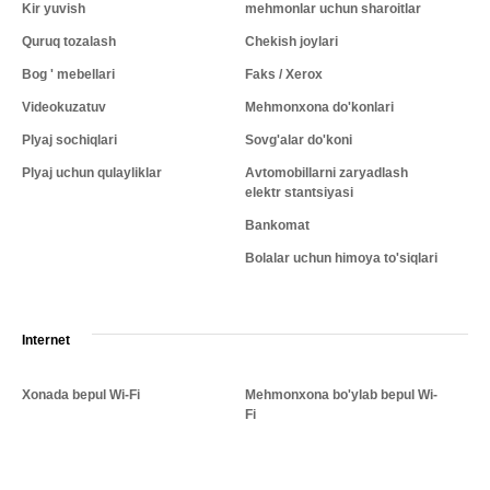
Kir yuvish
mehmonlar uchun sharoitlar
Quruq tozalash
Chekish joylari
Bog ' mebellari
Faks / Xerox
Videokuzatuv
Mehmonxona do'konlari
Plyaj sochiqlari
Sovg'alar do'koni
Plyaj uchun qulayliklar
Avtomobillarni zaryadlash
elektr stantsiyasi
Bankomat
Bolalar uchun himoya to'siqlari
Internet
Xonada bepul Wi-Fi
Mehmonxona bo'ylab bepul Wi-
Fi