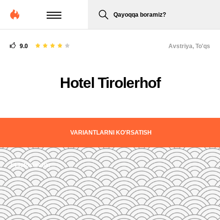
Qayoqqa boramiz?
9.0
Avstriya,
To'qs
Hotel Tirolerhof
VARIANTLARNI KO'RSATISH
14 fotosuratlar