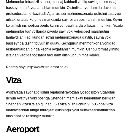
Mehmonlar infraqizil sauna, massaj kabineti va iliq suvli gidromassaj
basseynidan foydalanishlari mumkin. O‘simliklar yordamida davolash
protseduralari o‘tkaziladi. Agar ushbu mehmonxonada qolishni tasavvur
qilsak, ertalab Fulpmes markazida sayr bilan boshlanishi mumkin. Keyin
ko'tarilish inshootiga borib, kunni yonbag'irlarda o'tkazish mumkin. Yozda
mehmonlar tog' yo'llarida piyoda sayr yoki velosiped marshrutini
tanlaydilar. Faol kundan so'ng mehmonxonaga qaytib, sauna yoki
basseynga tashrif buyurish qulay. Kechqurun mehmonxona yonidagi
restoranlardan birida kechki ovqatlanish mumkin. Ushbu format yilning
istalgan vaqtida tog'larda faol dam olish uchun mos keladi.
Rasmiy sayt: http://www.tirolerhof.co.at/
Viza
Avstriyaga sayohat qilishni rejalashtirayotgan Qozog'iston fuqarolari
uchun Avstriya yoki boshqa Shengen mamlakati tomonidan berilgan
Shengen vizasi talab qilinadi. Siz viza olish uchun VFS Global viza
markazlaridan biriga murojaat qilishingiz yoki mutaxassislarimizdan
maslahat so'rashingiz mumkin.
Aeroport