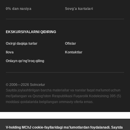
0% dan nasiya
Sovg'a kartalari
EKSKURSIYALARNI QIDIRING
Oxirgi daqiqa turlar
Ofislar
Ilova
Kontaktlar
Onlayn qo'ng'iroq qiling
© 2006—
2026
Solncetur
Saytda joylashtirilgan barcha materiallar va narxlar faqat ma'lumot uchun
mo'ljallangan va Qozog'iston Respublikasi Fuqarolik Kodeksining 395 (5)
moddasi qoidalarida belgilangan ommaviy oferta emas.
Sifat xizmati
—
V-holding MChJ cookie-fayllaridagi ma'lumotlardan foydalanadi. Saytda
Sizning mintaqangiz