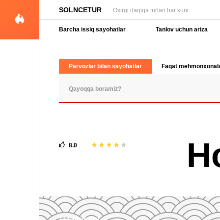
SOLNCETUR
Oxirgi daqiqa turlari har kuni
Barcha issiq sayohatlar
Tanlov uchun ariza
Parvozlar bilan sayohatlar
Faqat mehmonxonal
OMMABOP SO'ROVLAR
Ho
8.0
13 fotosuratlar