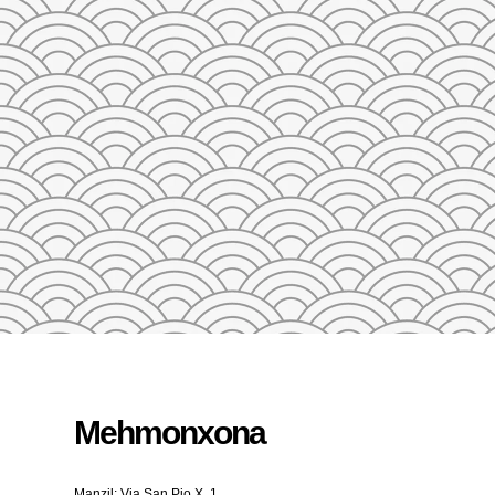
23
24
25
26
27
28
29
27
28
29
30
31
1
2
3
4
5
QAYTA O'RNATISH
Mehmonxona
Manzil: Via San Pio X, 1