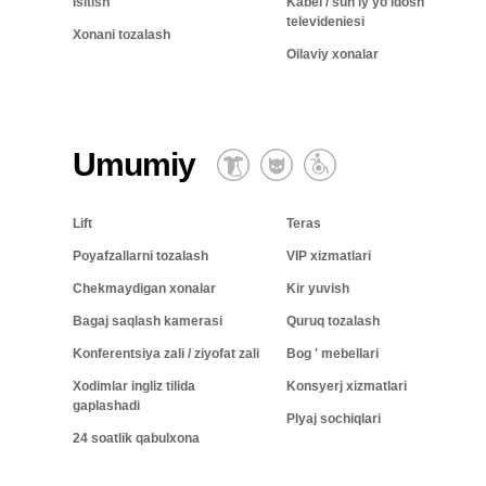
Isitish
Kabel / sun'iy yo'ldosh
televideniesi
Xonani tozalash
Oilaviy xonalar
Umumiy
Lift
Teras
Poyafzallarni tozalash
VIP xizmatlari
Chekmaydigan xonalar
Kir yuvish
Bagaj saqlash kamerasi
Quruq tozalash
Konferentsiya zali / ziyofat zali
Bog ' mebellari
Xodimlar ingliz tilida
Konsyerj xizmatlari
gaplashadi
Plyaj sochiqlari
24 soatlik qabulxona