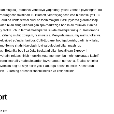
ri etagida, Padua va Venetsiya yaqinidagi yashil zonada joylashgan. Bu
Paduagacha taxminan 10 kilometr, Venetsiyagacha esa bir soatlik yoʻl. Bu
ududida uchta termal suvli bassein mavjud. Baʼzi joylarda gidromassajli
ralari bilan shugʻullanadigan spa-markaziga borishlari mumkin. Barcha
moniy faollik uchun termal mashqlar va suvda mashqlar mavjud. Restoranda
ud. Zalning muhiti xotirjam, rasmiyatsiz. Menyuda mavsumiy mahsulotlar va
osiped yoʻnalishlari bor. Colli-Euganei bogʻiga borish, qadimiy villalar,
Abano-Terme shahri davolash loyi va buloqlari bilan mashhur.
, Botanika bogʻi va Jotto freskalari bilan bezatilgan Skroveyni
yohatni rejalashtirish mumkin. Agar mehmon bu mehmonxonaga tashrif
 yangi mahalliy mahsulotlardan tayyorlangan nonushta. Ertalab shifokor
davomida bogʻda sayr qilish yoki Paduaga borish mumkin. Kechqurun
sh. Bularning barchasi shoshilinchsiz va xotirjamlikda.
rt
65 km