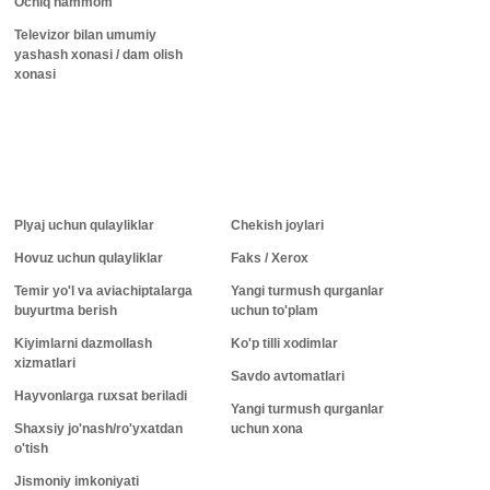
Ochiq hammom
Televizor bilan umumiy
yashash xonasi / dam olish
xonasi
Plyaj uchun qulayliklar
Chekish joylari
Hovuz uchun qulayliklar
Faks / Xerox
Temir yo'l va aviachiptalarga
Yangi turmush qurganlar
buyurtma berish
uchun to'plam
Kiyimlarni dazmollash
Ko'p tilli xodimlar
xizmatlari
Savdo avtomatlari
Hayvonlarga ruxsat beriladi
Yangi turmush qurganlar
Shaxsiy jo'nash/ro'yxatdan
uchun xona
o'tish
Jismoniy imkoniyati