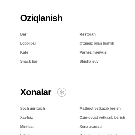
Oziqlanish
Bar
Restoran
Lobbi bar
O'zingiz bilan tushlik
Kafe
Parhez menyusi
Snack bar
Shisha suv
Xonalar
Soch quritgich
Matbuot yetkazib berish
Xavfsiz
Oziq-ovqat yetkazib berish
Mini-bar
Xona xizmati