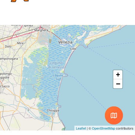
+
−
Leaflet
|
©
OpenStreetMap
contributors