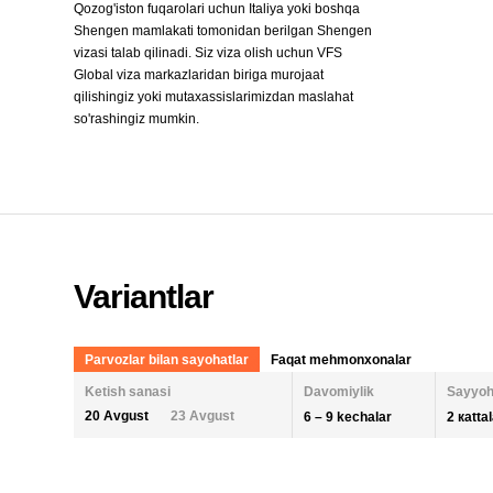
Qozog'iston fuqarolari uchun Italiya yoki boshqa
Shengen mamlakati tomonidan berilgan Shengen
vizasi talab qilinadi. Siz viza olish uchun VFS
Global viza markazlaridan biriga murojaat
qilishingiz yoki mutaxassislarimizdan maslahat
so'rashingiz mumkin.
Variantlar
Parvozlar bilan sayohatlar
Faqat mehmonxonalar
Ketish sanasi
Davomiylik
Sayyoh
20 Avgust
23 Avgust
6 – 9 kechalar
2 кatta
KECHALAR SONI
KETISH SANASI
ODAM