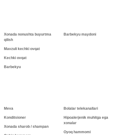
Xonada nonushta buyurtma
Barbekyu maydoni
qilish
Mavzuli kechki ovqat
Kechki ovqat
Barbekyu
Meva
Bolalar telekanallari
Konditsioner
Hipoalerjenik muhitga ega
xonalar
Xonada sharob / shampan
Oyoq hammomi