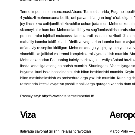
Terme Imperial mehmonxonasi Abano-Terme shahrida, Eugane tepalikla
4 yulduzli mehmonxona boʻlib, uni parvarishlangan bogʻ oʻrab olgan. 
joy tinchlik va xotirjamlikni izlovchilar uchun juda mos. Mehmonxona h
skameykalar ham bor. Mehmonlar tibbiy va sogʻlomlashtirish protsedu
protseduralar tajribali mutaxassislar nazorati ostida oʻtkaziladi. Jis
mahalliy taomlar taklif etiladi. Dietik va vegetarian taomlar ham mavj
anʼanaviy retseptlar kiritilgan. Mehmonxonaga yaqin joyda piyoda va vel
vinochilik xoʻjaliklari va termal komplekslarni ziyorat qilish mumkin. 
Mehmonxonadan Paduaning tarixiy markaziga — Avliyo Antoni bazilikasi
ibodatxonasiga osongina borish mumkin. Shuningdek, Venetsiyaga sa
buyursa, kuni issiq basseinda suzish bilan boshlanishi mumkin. Keyin
bilan maslahatlashish va protseduralarga yozilish mumkin. Kunning 
restoranda kechki ovqat va yashil tepaliklarga qaragan xonada dam oli
Rasmiy sayt: http://www.hoteltermeimperial.it/
Viza
Aeropo
Italiyaga sayohat qilishni rejalashtirayotgan
Marco Polo — 