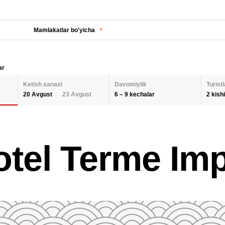
Mamlakatlar bo'yicha
ar
Ketish sanasi
Davomiylik
Turistl
6 – 9 kechalar
2 kishi
20 Avgust
23 Avgust
KECHALAR SONI
KETISH SANASI
Orqaga
ODA
tel Terme Imp
2 K
AUGUST 2026
Barcha hududlarni tanlash
SEPTEMBER 202
6
9
26
27
28
29
30
31
1
30
31
1
BOL
QAYTA O'RNATISH
2
3
4
5
6
7
8
6
7
8
9
10
11
12
13
14
15
13
14
15
QAY
16
17
18
19
20
21
22
20
21
22