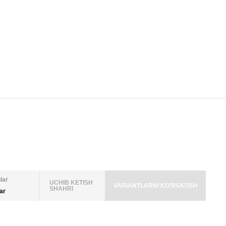
lar
UCHIB KETISH
VARIANTLARNI KO'RSATISH
SHAHRI
lar
LAR SONI