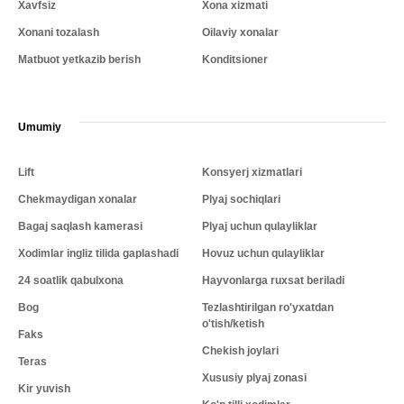
Xavfsiz
Xona xizmati
Xonani tozalash
Oilaviy xonalar
Matbuot yetkazib berish
Konditsioner
Umumiy
Lift
Konsyerj xizmatlari
Chekmaydigan xonalar
Plyaj sochiqlari
Bagaj saqlash kamerasi
Plyaj uchun qulayliklar
Xodimlar ingliz tilida gaplashadi
Hovuz uchun qulayliklar
24 soatlik qabulxona
Hayvonlarga ruxsat beriladi
Bog
Tezlashtirilgan ro'yxatdan
o'tish/ketish
Faks
Chekish joylari
Teras
Xususiy plyaj zonasi
Kir yuvish