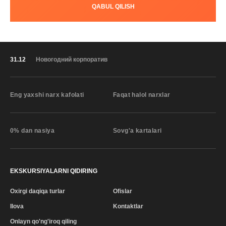
QABUL QILISH
31.12
Новогодний корпоратив
Eng yaxshi narx kafolati
Faqat halol narxlar
0% dan nasiya
Sovg'a kartalari
EKSKURSIYALARNI QIDIRING
Oxirgi daqiqa turlar
Ofislar
Ilova
Kontaktlar
Onlayn qo'ng'iroq qiling