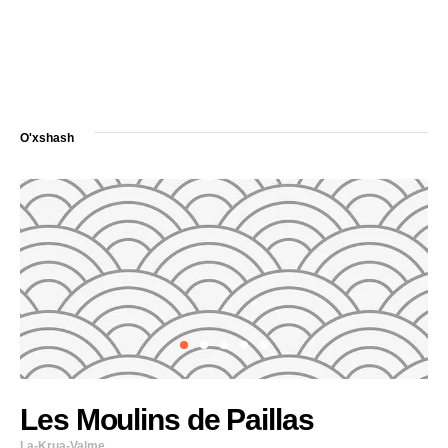
O'xshash
Les Moulins de Paillas
La-Krua-Valme