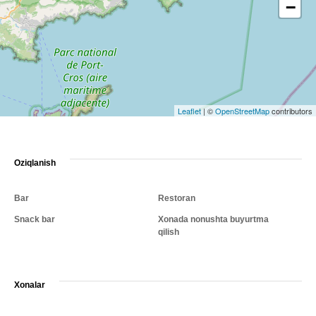
−
Leaflet
|
©
OpenStreetMap
contributors
Oziqlanish
Bar
Restoran
Snack bar
Xonada nonushta buyurtma
qilish
Xonalar