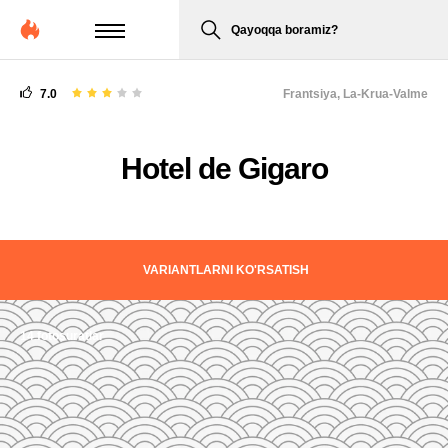
Qayoqqa boramiz?
7.0
Frantsiya,
La-Krua-Valme
Hotel de Gigaro
VARIANTLARNI KO'RSATISH
14 fotosuratlar