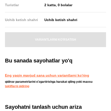
,
Turistlar
2 katta
0 bolalar
Uchib ketish shahri
Uchib ketish shahri
VARIANTLARNI KO'RSATISH
Bu sanada sayohatlar yo'q
Eng yaqin mavjud sana uchun variantlarni ko'ring
qidiruv parametrlarini o'zgartirishga harakat qiling yoki maxsu
takliflarni qidiring
Sayohatni tanlash uchun ariza