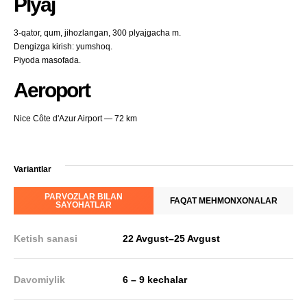
Plyaj
3-qator, qum, jihozlangan, 300 plyajgacha m.
Dengizga kirish: yumshoq.
Piyoda masofada.
Aeroport
Nice Côte d'Azur Airport — 72 km
Variantlar
PARVOZLAR BILAN
FAQAT MEHMONXONALAR
SAYOHATLAR
Ketish sanasi
22 Avgust
–
25 Avgust
Davomiylik
6 – 9 kechalar