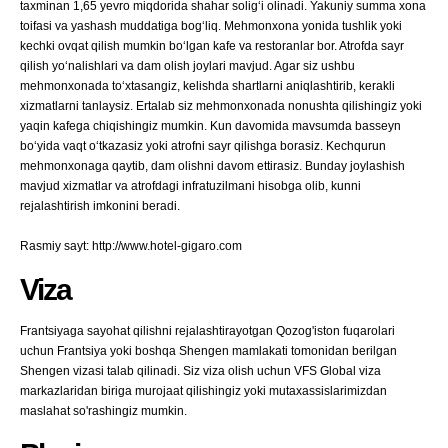
taxminan 1,65 yevro miqdorida shahar solig‘i olinadi. Yakuniy summa xona
toifasi va yashash muddatiga bog‘liq. Mehmonxona yonida tushlik yoki
kechki ovqat qilish mumkin bo‘lgan kafe va restoranlar bor. Atrofda sayr
qilish yo‘nalishlari va dam olish joylari mavjud. Agar siz ushbu
mehmonxonada to‘xtasangiz, kelishda shartlarni aniqlashtirib, kerakli
xizmatlarni tanlaysiz. Ertalab siz mehmonxonada nonushta qilishingiz yoki
yaqin kafega chiqishingiz mumkin. Kun davomida mavsumda basseyn
bo‘yida vaqt o‘tkazasiz yoki atrofni sayr qilishga borasiz. Kechqurun
mehmonxonaga qaytib, dam olishni davom ettirasiz. Bunday joylashish
mavjud xizmatlar va atrofdagi infratuzilmani hisobga olib, kunni
rejalashtirish imkonini beradi.
Rasmiy sayt: http://www.hotel-gigaro.com
Viza
Frantsiyaga sayohat qilishni rejalashtirayotgan Qozog'iston fuqarolari
uchun Frantsiya yoki boshqa Shengen mamlakati tomonidan berilgan
Shengen vizasi talab qilinadi. Siz viza olish uchun VFS Global viza
markazlaridan biriga murojaat qilishingiz yoki mutaxassislarimizdan
maslahat so'rashingiz mumkin.