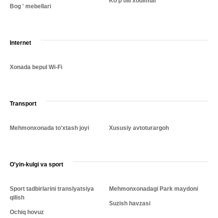
Ko'p tilli xodimlar
Bog ' mebellari
Internet
Xonada bepul Wi-Fi
Transport
Mehmonxonada to'xtash joyi
Xususiy avtoturargoh
O'yin-kulgi va sport
Sport tadbirlarini translyatsiya
Mehmonxonadagi Park maydoni
qilish
Suzish havzasi
Ochiq hovuz