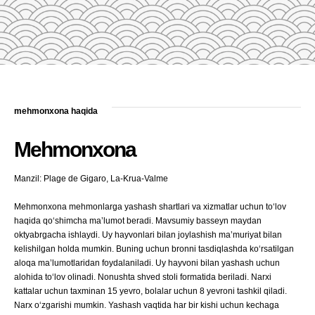
mehmonxona haqida
Mehmonxona
Manzil: Plage de Gigaro, La-Krua-Valme
Mehmonxona mehmonlarga yashash shartlari va xizmatlar uchun to‘lov
haqida qo‘shimcha ma’lumot beradi. Mavsumiy basseyn maydan
oktyabrgacha ishlaydi. Uy hayvonlari bilan joylashish ma’muriyat bilan
kelishilgan holda mumkin. Buning uchun bronni tasdiqlashda ko‘rsatilgan
aloqa ma’lumotlaridan foydalaniladi. Uy hayvoni bilan yashash uchun
alohida to‘lov olinadi. Nonushta shved stoli formatida beriladi. Narxi
kattalar uchun taxminan 15 yevro, bolalar uchun 8 yevroni tashkil qiladi.
Narx o‘zgarishi mumkin. Yashash vaqtida har bir kishi uchun kechaga