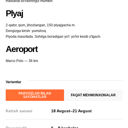
maslahat so'rashingiz mumkin.
Plyaj
2-qator, qum, jihozlangan, 150 plyajgacha m.
Dengizga kirish: yumshoq.
Piyoda masofada. Sohilga boradigan yo'l: yo'lni kesib o'tgach.
Aeroport
Marco Polo — 36 km
Variantlar
PARVOZLAR BILAN
FAQAT MEHMONXONALAR
SAYOHATLAR
Ketish sanasi
18 Avgust
–
21 Avgust
Davomiylik
6 – 9 kechalar