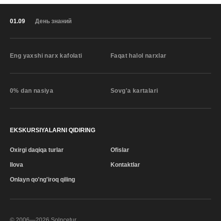
01.09
День знаний
Eng yaxshi narx kafolati
Faqat halol narxlar
0% dan nasiya
Sovg'a kartalari
EKSKURSIYALARNI QIDIRING
Oxirgi daqiqa turlar
Ofislar
Ilova
Kontaktlar
Onlayn qo'ng'iroq qiling
© 2006—
2026
Solncetur