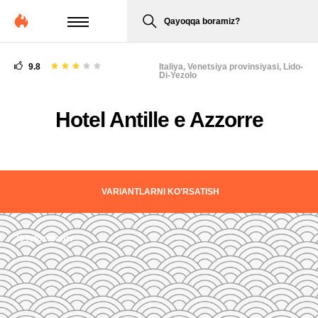
Qayoqqa boramiz?
9.8
Italiya,
Venetsiya provinsiyasi, Lido-
Di-Yezolo
Hotel Antille e Azzorre
VARIANTLARNI KO'RSATISH
20 fotosuratlar