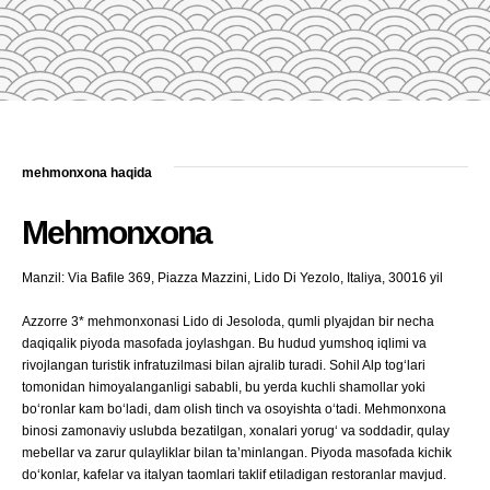
mehmonxona haqida
Mehmonxona
Manzil: Via Bafile 369, Piazza Mazzini, Lido Di Yezolo, Italiya, 30016 yil
Azzorre 3* mehmonxonasi Lido di Jesoloda, qumli plyajdan bir necha
daqiqalik piyoda masofada joylashgan. Bu hudud yumshoq iqlimi va
rivojlangan turistik infratuzilmasi bilan ajralib turadi. Sohil Alp togʻlari
tomonidan himoyalanganligi sababli, bu yerda kuchli shamollar yoki
boʻronlar kam boʻladi, dam olish tinch va osoyishta oʻtadi. Mehmonxona
binosi zamonaviy uslubda bezatilgan, xonalari yorugʻ va soddadir, qulay
mebellar va zarur qulayliklar bilan taʼminlangan. Piyoda masofada kichik
doʻkonlar, kafelar va italyan taomlari taklif etiladigan restoranlar mavjud.