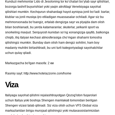
Kunduzi mehmonlar Lido di Jesoloning tor koʻchalari boʻylab sayr qilishlari,
bozorga tashrif buyurishlari yoki yaqin atrofdagi Venetsiyaga sayohat
qilishlari mumkin. Kechqurun shahardagi hayot ayniqsa jonli boʻladi: barlar,
klublar va jonli musiqa ijro etiladigan muassasalar ochiladi. Agar siz bu
mehmonxonada boʻlsangiz, ertalab dengizga sayr va plyajda dam olish
bilan boshlanadi, bu yerda katamaranlar, skuterlar, yelkanli sport va
snorkeling mavjud. Serquyosh kunidan soʻng xonangizga qaytib, balkonga
chiqib, iliq italyan kechasi atmosferasiga choʻmgan shaharni tomosha
qilishingiz mumkin. Bunday dam olish ham dengiz sohilini, ham boy
madaniy muhitni birlashtiradi, bu uni turli kategoriyadagi sayohatchilar
uchun qulay qiladi.
Markazgacha bo'lgan masofa: 2 км
Rasmiy sayt: http://www.hotelazzorre.com/home
Viza
Italiyaga sayohat qilishni rejalashtirayotgan Qozog'iston fuqarolari
uchun Italiya yoki boshqa Shengen mamlakati tomonidan berilgan
Shengen vizasi talab qilinadi. Siz viza olish uchun VFS Global viza
markazlaridan biriga murojaat qilishingiz yoki mutaxassislarimizdan