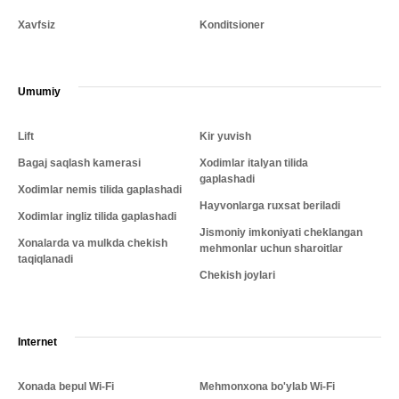
Xavfsiz
Konditsioner
Umumiy
Lift
Kir yuvish
Bagaj saqlash kamerasi
Xodimlar italyan tilida
gaplashadi
Xodimlar nemis tilida gaplashadi
Hayvonlarga ruxsat beriladi
Xodimlar ingliz tilida gaplashadi
Jismoniy imkoniyati cheklangan
Xonalarda va mulkda chekish
mehmonlar uchun sharoitlar
taqiqlanadi
Chekish joylari
Internet
Xonada bepul Wi-Fi
Mehmonxona bo'ylab Wi-Fi