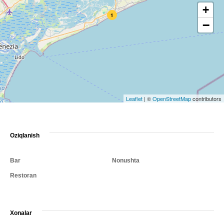
+
1
−
Leaflet
|
©
OpenStreetMap
contributors
Oziqlanish
Bar
Nonushta
Restoran
Xonalar