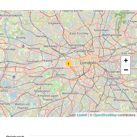
+
1
−
Leaflet
|
©
OpenStreetMap
contributors