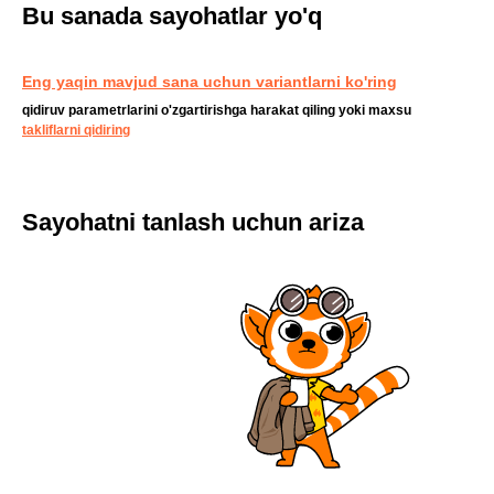
Bu sanada sayohatlar yo'q
Eng yaqin mavjud sana uchun variantlarni ko'ring
qidiruv parametrlarini o'zgartirishga harakat qiling yoki maxsu
takliflarni qidiring
Sayohatni tanlash uchun ariza