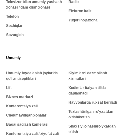
Televizor bilan umumiy yashash
Radio
xonasi / dam olish xonasi
Elektron kalit
Telefon
Yuqori hojatxona
Sochiqlar
Sovutgich
Umumiy
Umumiy foydalanish joylarida
Kiyimlarni dazmollash
qo'l antiseptiklari
xizmatlari
Lift
Xodimlar italyan tilida
gaplashadi
Biznes markazi
Hayvonlarga ruxsat beriladi
Konferentsiya zali
Tezlashtirilgan ro'yxatdan
Chekmaydigan xonalar
o'tish/ketish
Bagaj saqlash kamerasi
Shaxsiy jo'nash/ro'yxatdan
o'tish
Konferentsiya zali / ziyofat zali