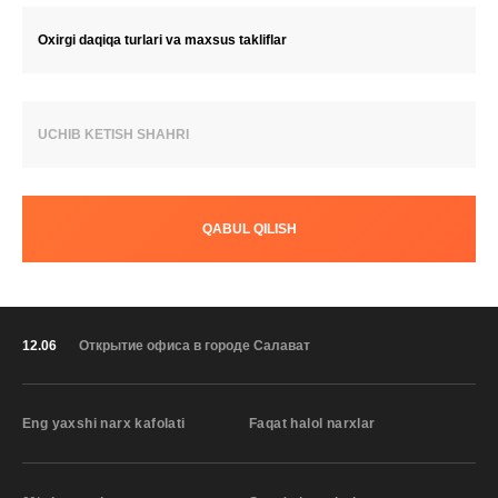
Oxirgi daqiqa turlari va maxsus takliflar
UCHIB KETISH SHAHRI
QABUL QILISH
12.06
Открытие офиса в городе Салават
Eng yaxshi narx kafolati
Faqat halol narxlar