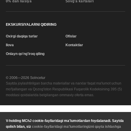
0% dan nasiya
Sovg'a kartalari
EKSKURSIYALARNI QIDIRING
Oxirgi daqiqa turlar
Ofislar
Ilova
Kontaktlar
Onlayn qo'ng'iroq qiling
© 2006—
2026
Solncetur
Saytda joylashtirilgan barcha materiallar va narxlar faqat ma'lumot uchun
mo'ljallangan va Qozog'iston Respublikasi Fuqarolik Kodeksining 395 (5)
moddasi qoidalarida belgilangan ommaviy oferta emas.
Sifat xizmati
—
V-holding MChJ cookie-fayllaridagi ma'lumotlardan foydalanadi. Saytda
Sizning mintaqangiz
qolish bilan, siz
cookie-fayllaridagi ma'lumotlaringizni qayta ishlashga
Maxfiylik
Valyuta
KZT Qozog'iston tenge