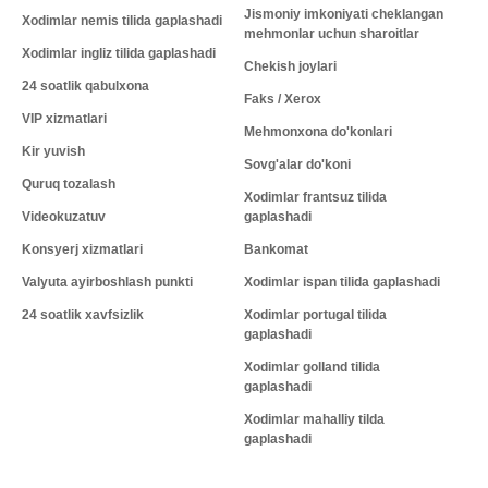
Jismoniy imkoniyati cheklangan
Xodimlar nemis tilida gaplashadi
mehmonlar uchun sharoitlar
Xodimlar ingliz tilida gaplashadi
Chekish joylari
24 soatlik qabulxona
Faks / Xerox
VIP xizmatlari
Mehmonxona do'konlari
Kir yuvish
Sovg'alar do'koni
Quruq tozalash
Xodimlar frantsuz tilida
Videokuzatuv
gaplashadi
Konsyerj xizmatlari
Bankomat
Valyuta ayirboshlash punkti
Xodimlar ispan tilida gaplashadi
24 soatlik xavfsizlik
Xodimlar portugal tilida
gaplashadi
Xodimlar golland tilida
gaplashadi
Xodimlar mahalliy tilda
gaplashadi