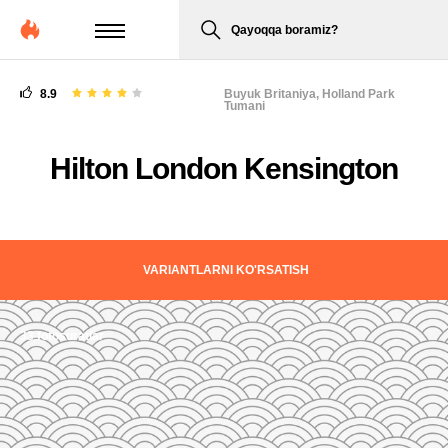
Qayoqqa boramiz?
8.9
Buyuk Britaniya,
Holland Park
Tumani
Hilton London Kensington
VARIANTLARNI KO'RSATISH
33 fotosuratlar