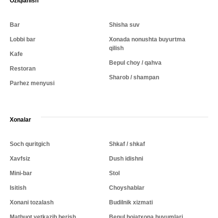
Oziqlanish
Bar
Shisha suv
Lobbi bar
Xonada nonushta buyurtma
qilish
Kafe
Bepul choy / qahva
Restoran
Sharob / shampan
Parhez menyusi
Xonalar
Soch quritgich
Shkaf / shkaf
Xavfsiz
Dush idishni
Mini-bar
Stol
Isitish
Choyshablar
Xonani tozalash
Budilnik xizmati
Matbuot yetkazib berish
Bepul hojatxona buyumlari