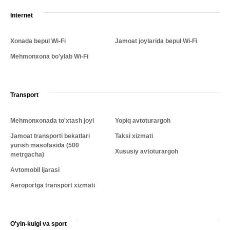
Internet
Xonada bepul Wi-Fi
Jamoat joylarida bepul Wi-Fi
Mehmonxona bo'ylab Wi-Fi
Transport
Mehmonxonada to'xtash joyi
Yopiq avtoturargoh
Jamoat transporti bekatlari
Taksi xizmati
yurish masofasida (500
Xususiy avtoturargoh
metrgacha)
Avtomobil ijarasi
Aeroportga transport xizmati
O'yin-kulgi va sport