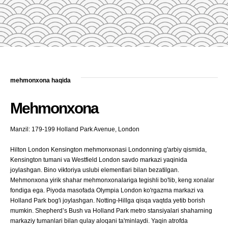
mehmonxona haqida
Mehmonxona
Manzil: 179-199 Holland Park Avenue, London
Hilton London Kensington mehmonxonasi Londonning g'arbiy qismida,
Kensington tumani va Westfield London savdo markazi yaqinida
joylashgan. Bino viktoriya uslubi elementlari bilan bezatilgan.
Mehmonxona yirik shahar mehmonxonalariga tegishli bo'lib, keng xonalar
fondiga ega. Piyoda masofada Olympia London ko'rgazma markazi va
Holland Park bog'i joylashgan. Notting-Hillga qisqa vaqtda yetib borish
mumkin. Shepherd’s Bush va Holland Park metro stansiyalari shaharning
markaziy tumanlari bilan qulay aloqani ta'minlaydi. Yaqin atrofda