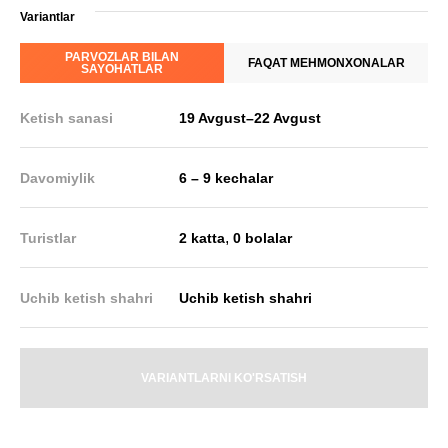
Variantlar
PARVOZLAR BILAN
FAQAT MEHMONXONALAR
SAYOHATLAR
Ketish sanasi
19 Avgust
–
22 Avgust
Davomiylik
6 – 9 kechalar
,
Turistlar
2 katta
0 bolalar
Uchib ketish shahri
Uchib ketish shahri
VARIANTLARNI KO'RSATISH