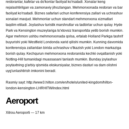
restoranlar, kafelar va do'konlar faoliyat ko'rsatadi. Xonalar keng
rejalashtirilgan va zamonaviy jihozlangan. Mehmonxonada restoran va bar
faoliyat ko'rsatadi. Biznes safarlari uchun konferensiya zallari va uchrashuv
xonalari mavjud. Mehmonlar uchun standart mehmonxona xizmatlari
taqdim etiladi. Joylashuv turistik marshrutlar va tadbirlar uchun qulay. Hyde
Park va Kensington muzeylariga to'xtovsiz transportda yetib borish mumkin.
Agar mehmon ushbu mehmonxonada qolsa, ertalab Holland Parkga tashrif
buyurishi yoki Westfield Londonda xarid qilishi mumkin. Kunning davomida
konferensiya zallaridan birida uchrashuv o'tkazish yoki London markaziga
borish qulay. Kechqurun mehmonxona restoranida kechki ovqatlanish yoki
Notting-Hill tumanidagi muassasani tanlash mumkin. Bunday joylashuv
poytaxtning g'arbiy qismida ekskursiyalar, biznes dasturi va dam olishni
uyg'unlashtirish imkonini beradi.
Rasmiy sayt: http://www3.hilton.com/en/hotels/united-kingdom/hilton-
london-kensington-LHRHITW/index.html
Aeroport
Xitrou Aeroporti — 17 km