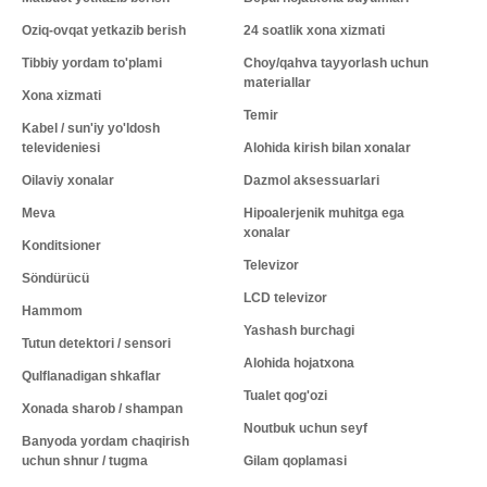
Oziq-ovqat yetkazib berish
24 soatlik xona xizmati
Tibbiy yordam to'plami
Choy/qahva tayyorlash uchun
materiallar
Xona xizmati
Temir
Kabel / sun'iy yo'ldosh
televideniesi
Alohida kirish bilan xonalar
Oilaviy xonalar
Dazmol aksessuarlari
Meva
Hipoalerjenik muhitga ega
xonalar
Konditsioner
Televizor
Söndürücü
LCD televizor
Hammom
Yashash burchagi
Tutun detektori / sensori
Alohida hojatxona
Qulflanadigan shkaflar
Tualet qog'ozi
Xonada sharob / shampan
Noutbuk uchun seyf
Banyoda yordam chaqirish
uchun shnur / tugma
Gilam qoplamasi