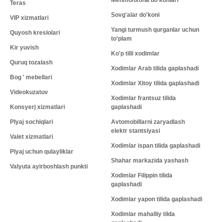
Mehmonxona do'konlari
Teras
Sovg'alar do'koni
VIP xizmatlari
Yangi turmush qurganlar uchun
Quyosh kreslolari
to'plam
Kir yuvish
Ko'p tilli xodimlar
Quruq tozalash
Xodimlar Arab tilida gaplashadi
Bog ' mebellari
Xodimlar Xitoy tilida gaplashadi
Videokuzatuv
Xodimlar frantsuz tilida
Konsyerj xizmatlari
gaplashadi
Plyaj sochiqlari
Avtomobillarni zaryadlash
elektr stantsiyasi
Valet xizmatlari
Xodimlar ispan tilida gaplashadi
Plyaj uchun qulayliklar
Shahar markazida yashash
Valyuta ayirboshlash punkti
Xodimlar Filippin tilida
gaplashadi
Xodimlar yapon tilida gaplashadi
Xodimlar mahalliy tilda