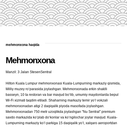
mehmonxona haqida
Mehmonxona
Manzil: 3 Jalan StesenSentral
Hilton Kuala Lumpur mehmonxonasi Kuala-Lumpurning markaziy qismida,
Milliy muzey ro‘parasida joylashgan. Mehmonxonada erkin shaklli
basseyn, 10 ta restoran va bar mavjud bo‘lib, umumiy maydonlarda bepul
Wi-Fi xizmati taqdim etiladi. Shaharning markaziy temir yo‘l vokzali
mehmonxonadan atigi 2 daqiqalik piyoda masofada joylashgan.
Mehmonxonadan 750 metr uzoqlikda joylashgan "Nu Sentral" premium
savdo markazida ko‘plab do‘konlar va ko‘ngilochar joylar mavjud. Kuala-
Lumpurning markaziy ko‘l parkiga 15 daqiqalik yo‘l, xalqaro aeroportdan