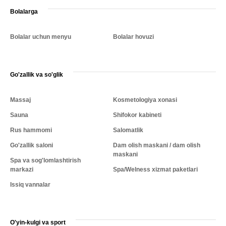
Bolalarga
Bolalar uchun menyu
Bolalar hovuzi
Go'zallik va so'glik
Massaj
Kosmetologiya xonasi
Sauna
Shifokor kabineti
Rus hammomi
Salomatlik
Go'zallik saloni
Dam olish maskani / dam olish
maskani
Spa va sog'lomlashtirish
markazi
Spa/Welness xizmat paketlari
Issiq vannalar
O'yin-kulgi va sport