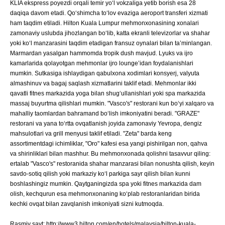
KLIA ekspress poyezdi orqali temir yo‘l vokzaliga yetib borish esa 28
daqiqa davom etadi. Qo‘shimcha to‘lov evaziga aeroport transferi xizmati
ham taqdim etiladi. Hilton Kuala Lumpur mehmonxonasining xonalari
zamonaviy uslubda jihozlangan bo‘lib, katta ekranli televizorlar va shahar
yoki ko‘l manzarasini taqdim etadigan fransuz oynalari bilan ta’minlangan.
Marmardan yasalgan hammomda tropik dush mavjud. Lyuks va ijro
kamarlarida qolayotgan mehmonlar ijro lounge’idan foydalanishlari
mumkin. Sutkasiga ishlaydigan qabulxona xodimlari konsyerj, valyuta
almashinuv va bagaj saqlash xizmatlarini taklif etadi. Mehmonlar ikki
qavatli fitnes markazida yoga bilan shug‘ullanishlari yoki spa markazida
massaj buyurtma qilishlari mumkin. "Vasco's" restorani kun bo‘yi xalqaro va
mahalliy taomlardan bahramand bo‘lish imkoniyatini beradi. "GRAZE"
restorani va yana to‘rtta ovqatlanish joyida zamonaviy Yevropa, dengiz
mahsulotlari va grill menyusi taklif etiladi. "Zeta" barda keng
assortimentdagi ichimliklar, "Oro" kafesi esa yangi pishirilgan non, qahva
va shirinliklari bilan mashhur. Bu mehmonxonada qolishni tasavvur qiling:
ertalab "Vasco's" restoranida shahar manzarasi bilan nonushta qilish, keyin
savdo-sotiq qilish yoki markaziy ko‘l parkiga sayr qilish bilan kunni
boshlashingiz mumkin. Qaytganingizda spa yoki fitnes markazida dam
olish, kechqurun esa mehmonxonaning ko‘plab restoranlaridan birida
kechki ovqat bilan zavqlanish imkoniyati sizni kutmoqda.
Rasmiy sayt: http://www3.hilton.com/en/hotels/malaysia/hilton-kuala-