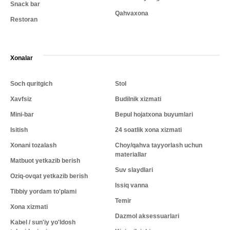
Snack bar
Qahvaxona
Restoran
Xonalar
Soch quritgich
Stol
Xavfsiz
Budilnik xizmati
Mini-bar
Bepul hojatxona buyumlari
Isitish
24 soatlik xona xizmati
Xonani tozalash
Choy/qahva tayyorlash uchun
materiallar
Matbuot yetkazib berish
Suv slaydlari
Oziq-ovqat yetkazib berish
Issiq vanna
Tibbiy yordam to'plami
Temir
Xona xizmati
Dazmol aksessuarlari
Kabel / sun'iy yo'ldosh