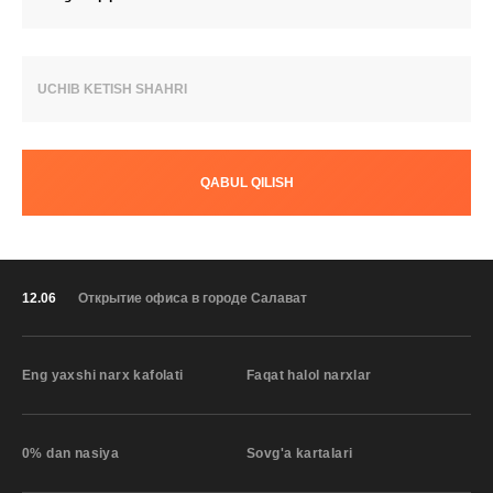
UCHIB KETISH SHAHRI
QABUL QILISH
12.06
Открытие офиса в городе Салават
Eng yaxshi narx kafolati
Faqat halol narxlar
0% dan nasiya
Sovg'a kartalari