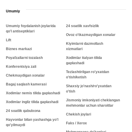
Umumiy
Umumiy foydalanish joylarida
24 soatlik xavfsizlik
qo'l antiseptiklari
Ovoz o'tkazmaydigan xonalar
Lift
Kiyimlarni dazmollash
Biznes markazi
xizmatlari
Poyafzallarni tozalash
Xodimlar italyan tilida
gaplashadi
Konferentsiya zali
Tezlashtirilgan ro'yxatdan
Chekmaydigan xonalar
o'tish/ketish
Bagaj saqlash kamerasi
Shaxsiy jo'nash/ro'yxatdan
o'tish
Xodimlar nemis tilida gaplashadi
Jismoniy imkoniyati cheklangan
Xodimlar ingliz tilida gaplashadi
mehmonlar uchun sharoitlar
24 soatlik qabulxona
Chekish joylari
Hayvonlar bilan yashashga yo'l
Faks / Xerox
qo'yilmaydi