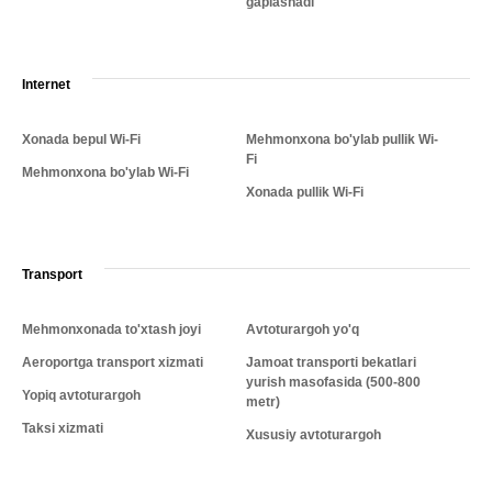
gaplashadi
Internet
Xonada bepul Wi-Fi
Mehmonxona bo'ylab pullik Wi-
Fi
Mehmonxona bo'ylab Wi-Fi
Xonada pullik Wi-Fi
Transport
Mehmonxonada to'xtash joyi
Avtoturargoh yo'q
Aeroportga transport xizmati
Jamoat transporti bekatlari
yurish masofasida (500-800
Yopiq avtoturargoh
metr)
Taksi xizmati
Xususiy avtoturargoh