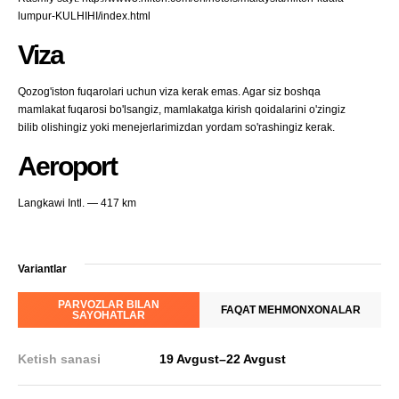
lumpur-KULHIHI/index.html
Viza
Qozog'iston fuqarolari uchun viza kerak emas. Agar siz boshqa
mamlakat fuqarosi bo'lsangiz, mamlakatga kirish qoidalarini o'zingiz
bilib olishingiz yoki menejerlarimizdan yordam so'rashingiz kerak.
Aeroport
Langkawi Intl. — 417 km
Variantlar
PARVOZLAR BILAN
FAQAT MEHMONXONALAR
SAYOHATLAR
Ketish sanasi
19 Avgust
–
22 Avgust