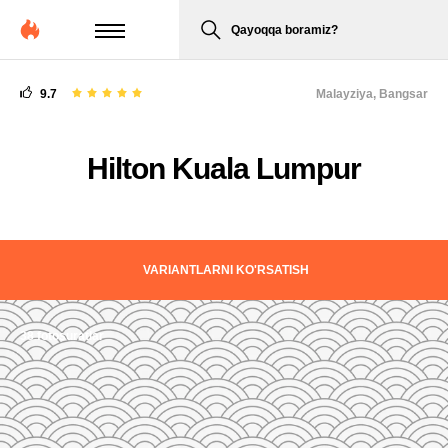
Qayoqqa boramiz?
9.7
Malayziya,
Bangsar
Hilton Kuala Lumpur
VARIANTLARNI KO'RSATISH
38 fotosuratlar