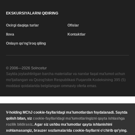
EKSKURSIYALARNI QIDIRING
Oxirgi daqiqa turlar
Ofislar
Ilova
Kontaktlar
Onlayn qo'ng'iroq qiling
© 2006—
2026
Solncetur
Saytda joylashtirilgan barcha materiallar va narxlar faqat ma'lumot uchun
mo'ljallangan va Qozog'iston Respublikasi Fuqarolik Kodeksining 395 (5)
moddasi qoidalarida belgilangan ommaviy oferta emas.
Sifat xizmati
—
V-holding MChJ cookie-fayllaridagi ma'lumotlardan foydalanadi. Saytda
Sizning mintaqangiz
qolish bilan, siz
cookie-fayllaridagi ma'lumotlaringizni qayta ishlashga
Maxfiylik
Valyuta
KZT Qozog'iston tenge
rozilik bildirasiz
. Agar siz ushbu ma'lumotlar qayta ishlanishini
siyosati
xohlamasangiz, brauzer sozlamalarida cookie-fayllarni o'chirib qo'ying.
Yuridik ma'lumot
Til
O'zbekcha