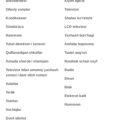
televideniesi
Kiyim ilgichi
Oilaviy xonalar
Televizor
Konditsioner
Shahar ko'rinishi
Söndürücü
LCD televizor
Hammom
Yashash burchagi
Tutun detektori / sensori
Alohida hojatxona
Qulflanadigan shkaflar
Tualet qog'ozi
Xonada sharob / shampan
Noutbuk uchun seyf
Televizor bilan umumiy yashash
Radio
xonasi / dam olish xonasi
Divan
Xalatlar
Bide
Terlik
Elektron kalit
Telefon
Hammom
Sochiqlar
Dush idishni