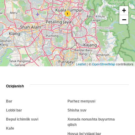
+
1
−
Leaflet
|
©
OpenStreetMap
contributors
Oziqlanish
Bar
Parhez menyusi
Lobbi bar
Shisha suv
Bepul ichimlik suvi
Xonada nonushta buyurtma
qilish
Kafe
Hovuz bo'yidagi bar