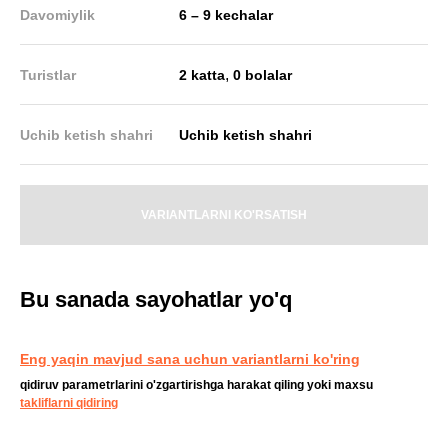
Davomiylik
6 – 9 kechalar
,
Turistlar
2 katta
0 bolalar
Uchib ketish shahri
Uchib ketish shahri
VARIANTLARNI KO'RSATISH
Bu sanada sayohatlar yo'q
Eng yaqin mavjud sana uchun variantlarni ko'ring
qidiruv parametrlarini o'zgartirishga harakat qiling yoki maxsu
takliflarni qidiring