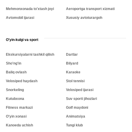
Mehmonxonada to'xtash joyi
Aeroportga transport xizmati
Avtomobil ijarasi
Xususiy avtoturargoh
O'yin-kulgi va sport
Ekskursiyalarni tashkil qilish
Dartlar
Sho'ng'in
Bilyard
Baliq ovlash
Karaoke
Velosiped haydash
Stol tennisi
Snorkeling
Velosiped ijarasi
Kutubxona
Suv sporti jihozlari
Fitness markazi
Golf maydoni
O'yin xonasi
Animatsiya
Kanoeda uchish
Tungi klub