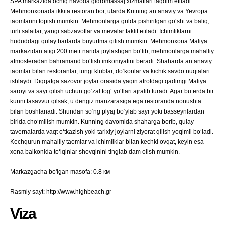
SPA markazida ochiq havoda gidromassaj xizmatlari taqdim etiladi.
Mehmonxonada ikkita restoran bor, ularda Kritning an’anaviy va Yevropa
taomlarini topish mumkin. Mehmonlarga grilda pishirilgan go‘sht va baliq,
turli salatlar, yangi sabzavotlar va mevalar taklif etiladi. Ichimliklarni
hududdagi qulay barlarda buyurtma qilish mumkin. Mehmonxona Maliya
markazidan atigi 200 metr narida joylashgan bo‘lib, mehmonlarga mahalliy
atmosferadan bahramand bo‘lish imkoniyatini beradi. Shaharda an’anaviy
taomlar bilan restoranlar, tungi klublar, do‘konlar va kichik savdo nuqtalari
ishlaydi. Diqqatga sazovor joylar orasida yaqin atrofdagi qadimgi Maliya
saroyi va sayr qilish uchun go‘zal tog‘ yo‘llari ajralib turadi. Agar bu erda bir
kunni tasavvur qilsak, u dengiz manzarasiga ega restoranda nonushta
bilan boshlanadi. Shundan so‘ng plyaj bo‘ylab sayr yoki basseynlardan
birida cho‘milish mumkin. Kunning davomida shaharga borib, qulay
tavernalarda vaqt o‘tkazish yoki tarixiy joylarni ziyorat qilish yoqimli bo‘ladi.
Kechqurun mahalliy taomlar va ichimliklar bilan kechki ovqat, keyin esa
xona balkonida to‘lqinlar shovqinini tinglab dam olish mumkin.
Markazgacha bo'lgan masofa: 0.8 км
Rasmiy sayt: http://www.highbeach.gr
Viza