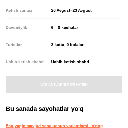
Ketish sanasi
20 Avgust
–
23 Avgust
Davomiylik
6 – 9 kechalar
,
Turistlar
2 katta
0 bolalar
Uchib ketish shahri
Uchib ketish shahri
VARIANTLARNI KO'RSATISH
Bu sanada sayohatlar yo'q
Eng yaqin mavjud sana uchun variantlarni ko'ring