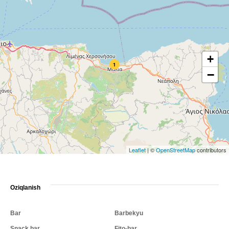
+
1
−
Leaflet
|
©
OpenStreetMap
contributors
Oziqlanish
Bar
Barbekyu
Snack bar
Fito-bar