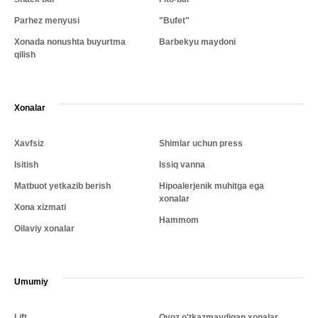
Parhez menyusi
"Bufet"
Xonada nonushta buyurtma
Barbekyu maydoni
qilish
Xonalar
Xavfsiz
Shimlar uchun press
Isitish
Issiq vanna
Matbuot yetkazib berish
Hipoalerjenik muhitga ega
xonalar
Xona xizmati
Hammom
Oilaviy xonalar
Umumiy
Lift
Ovoz o'tkazmaydigan xonalar