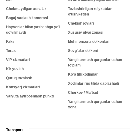
Chekmaydigan xonalar
Tezlashtirilgan ro'yxatdan
o'tish/ketish
Bagaj saqlash kamerasi
Chekish joylari
Hayvonlar bilan yashashga yo'l
qo'yilmaydi
Xususiy plyaj zonasi
Faks
Mehmonxona do'konlari
Teras
Sovg'alar do'koni
VIP xizmatlari
Yangi turmush qurganlar uchun
to'plam
Kir yuvish
Ko'p tilli xodimlar
Quruq tozalash
Xodimlar rus tilida gaplashadi
Konsyerj xizmatlari
Cherkov / Ma'bad
Valyuta ayirboshlash punkti
Yangi turmush qurganlar uchun
xona
Transport