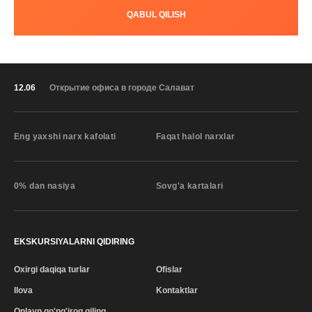
QABUL QILISH
12.06
Открытие офиса в городе Салават
Eng yaxshi narx kafolati
Faqat halol narxlar
0% dan nasiya
Sovg'a kartalari
EKSKURSIYALARNI QIDIRING
Oxirgi daqiqa turlar
Ofislar
Ilova
Kontaktlar
Onlayn qo'ng'iroq qiling