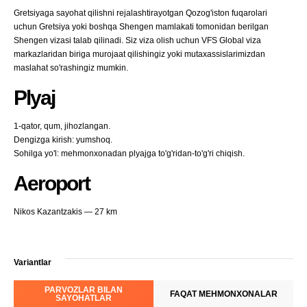
Gretsiyaga sayohat qilishni rejalashtirayotgan Qozog'iston fuqarolari
uchun Gretsiya yoki boshqa Shengen mamlakati tomonidan berilgan
Shengen vizasi talab qilinadi. Siz viza olish uchun VFS Global viza
markazlaridan biriga murojaat qilishingiz yoki mutaxassislarimizdan
maslahat so'rashingiz mumkin.
Plyaj
1-qator, qum, jihozlangan.
Dengizga kirish: yumshoq.
Sohilga yo'l: mehmonxonadan plyajga to'g'ridan-to'g'ri chiqish.
Aeroport
Nikos Kazantzakis — 27 km
Variantlar
PARVOZLAR BILAN
FAQAT MEHMONXONALAR
SAYOHATLAR