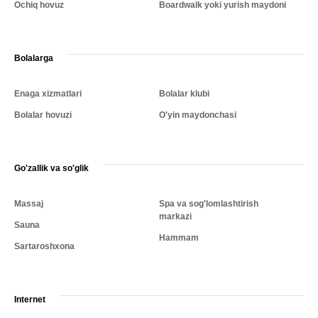
Ochiq hovuz
Boardwalk yoki yurish maydoni
Bolalarga
Enaga xizmatlari
Bolalar klubi
Bolalar hovuzi
O'yin maydonchasi
Go'zallik va so'glik
Massaj
Spa va sog'lomlashtirish
markazi
Sauna
Hammam
Sartaroshxona
Internet