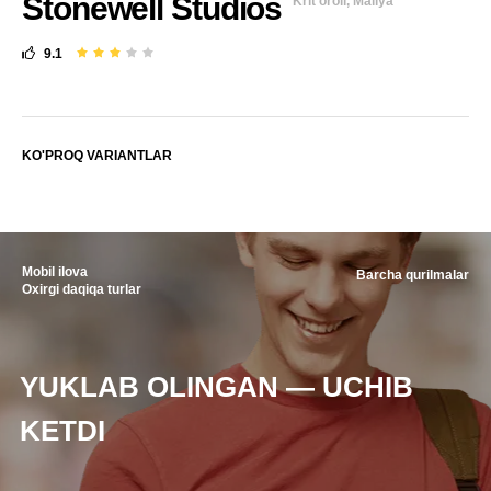
Stonewell Studios
Krit oroli, Maliya
9.1
KO'PROQ VARIANTLAR
Mobil ilova
Barcha qurilmalar
Oxirgi daqiqa turlar
YUKLAB OLINGAN — UCHIB
KETDI