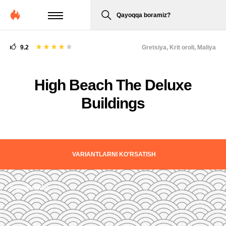
Qayoqqa boramiz?
9.2
Gretsiya,
Krit oroli, Maliya
High Beach The Deluxe
Buildings
VARIANTLARNI KO'RSATISH
5 fotosuratlar