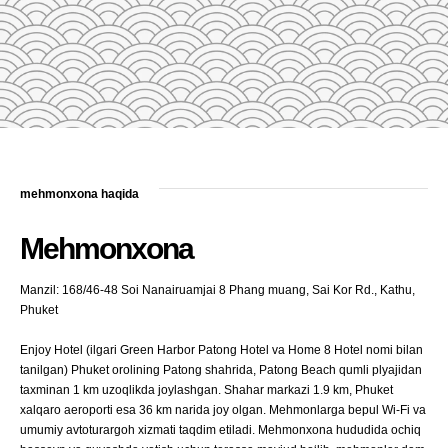
mehmonxona haqida
Mehmonxona
Manzil: 168/46-48 Soi Nanairuamjai 8 Phang muang, Sai Kor Rd., Kathu,
Phuket
Enjoy Hotel (ilgari Green Harbor Patong Hotel va Home 8 Hotel nomi bilan
tanilgan) Phuket orolining Patong shahrida, Patong Beach qumli plyajidan
taxminan 1 km uzoqlikda joylashgan. Shahar markazi 1.9 km, Phuket
xalqaro aeroporti esa 36 km narida joy olgan. Mehmonlarga bepul Wi-Fi va
umumiy avtoturargoh xizmati taqdim etiladi. Mehmonxona hududida ochiq