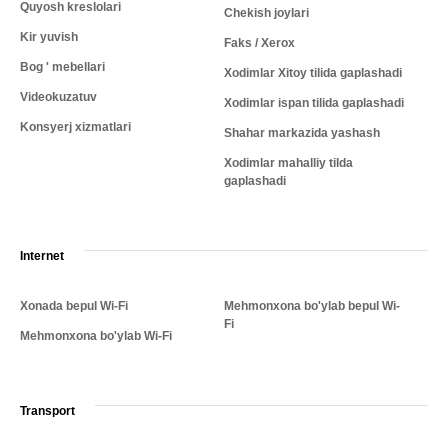
Quyosh kreslolari
Chekish joylari
Kir yuvish
Faks / Xerox
Bog ' mebellari
Xodimlar Xitoy tilida gaplashadi
Videokuzatuv
Xodimlar ispan tilida gaplashadi
Konsyerj xizmatlari
Shahar markazida yashash
Xodimlar mahalliy tilda
gaplashadi
Internet
Xonada bepul Wi-Fi
Mehmonxona bo'ylab bepul Wi-
Fi
Mehmonxona bo'ylab Wi-Fi
Transport