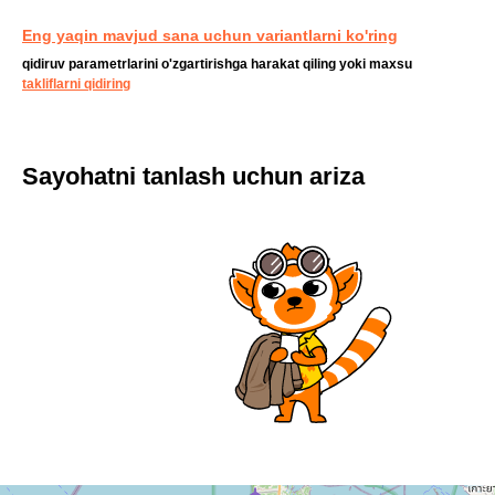
Eng yaqin mavjud sana uchun variantlarni ko'ring
qidiruv parametrlarini o'zgartirishga harakat qiling yoki maxsu
takliflarni qidiring
Sayohatni tanlash uchun ariza