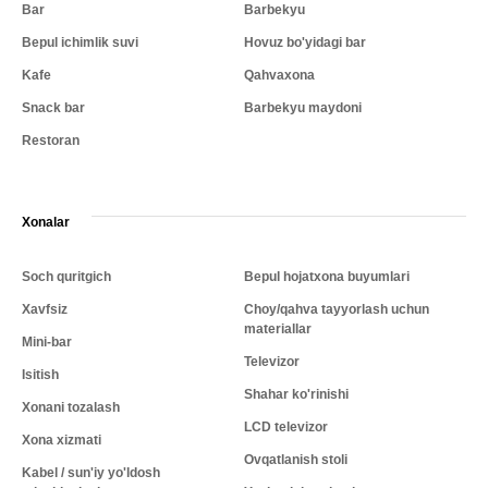
Bar
Barbekyu
Bepul ichimlik suvi
Hovuz bo'yidagi bar
Kafe
Qahvaxona
Snack bar
Barbekyu maydoni
Restoran
Xonalar
Soch quritgich
Bepul hojatxona buyumlari
Xavfsiz
Choy/qahva tayyorlash uchun
materiallar
Mini-bar
Televizor
Isitish
Shahar ko'rinishi
Xonani tozalash
LCD televizor
Xona xizmati
Ovqatlanish stoli
Kabel / sun'iy yo'ldosh