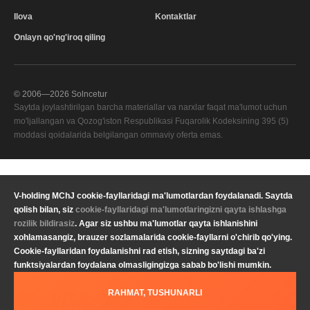
Ilova
Kontaktlar
Onlayn qo'ng'iroq qiling
© 2006—
2026
Solncetur
Saytda joylashtirilgan barcha materiallar va narxlar faqat ma'lumot uchun
mo'ljallangan va Qozog'iston Respublikasi Fuqarolik Kodeksining 395 (5)
moddasi qoidalarida belgilangan ommaviy oferta emas.
Sifat xizmati
—
V-holding MChJ cookie-fayllaridagi ma'lumotlardan foydalanadi. Saytda
Sizning mintaqangiz
qolish bilan, siz
cookie-fayllaridagi ma'lumotlaringizni qayta ishlashga
Maxfiylik
Valyuta
KZT Qozog'iston tenge
rozilik bildirasiz
. Agar siz ushbu ma'lumotlar qayta ishlanishini
siyosati
xohlamasangiz, brauzer sozlamalarida cookie-fayllarni o'chirib qo'ying.
Yuridik ma'lumot
Til
O'zbekcha
Cookie-fayllaridan foydalanishni rad etish, sizning saytdagi ba'zi
funktsiyalardan foydalana olmasligingizga sabab bo'lishi mumkin.
RAHMAT, TUSHUNARLI