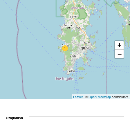
+
1
−
Leaflet
|
©
OpenStreetMap
contributors
Oziqlanish