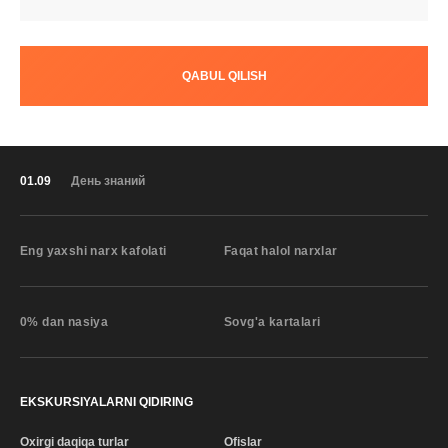
QABUL QILISH
01.09
День знаний
Eng yaxshi narx kafolati
Faqat halol narxlar
0% dan nasiya
Sovg'a kartalari
EKSKURSIYALARNI QIDIRING
Oxirgi daqiqa turlar
Ofislar