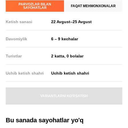
PARVOZLAR BILAN
FAQAT MEHMONXONALAR
SAYOHATLAR
Ketish sanasi
22 Avgust
–
25 Avgust
Davomiylik
6 – 9 kechalar
,
Turistlar
2 katta
0 bolalar
Uchib ketish shahri
Uchib ketish shahri
VARIANTLARNI KO'RSATISH
Bu sanada sayohatlar yo'q