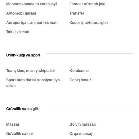
Mehmonxonada to'xtash joyi
Jamoat to'xtash joyi
Avtomobil ijarasi
Transfer
Aeroportga transport xizmati
Xususiy avtoturargoh
Taksi xizmati
O'yin-kulgi va sport
Teatr, kino, muzey chiptalari
Kutubxona
Sport tadbirlarini translyatsiya
Ochiq hovuz
qilish
Go'zallik va so'glik
Massaj
Bo'yin massaji
Go'zallik saloni
Orqa massaj