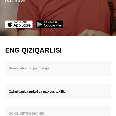
KETDI
ENG QIZIQARLISI
Oxirgi daqiqa turlari va maxsus takliflar
UCHIB KETISH SHAHRI