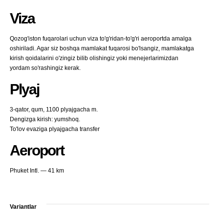
Viza
Qozog'iston fuqarolari uchun viza to'g'ridan-to'g'ri aeroportda amalga
oshiriladi. Agar siz boshqa mamlakat fuqarosi bo'lsangiz, mamlakatga
kirish qoidalarini o'zingiz bilib olishingiz yoki menejerlarimizdan
yordam so'rashingiz kerak.
Plyaj
3-qator, qum, 1100 plyajgacha m.
Dengizga kirish: yumshoq.
To'lov evaziga plyajgacha transfer
Aeroport
Phuket Intl. — 41 km
Variantlar