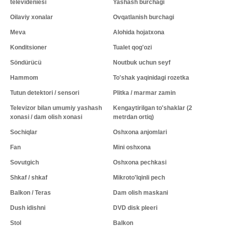
televideniesi
Yashash burchagi
Oilaviy xonalar
Ovqatlanish burchagi
Meva
Alohida hojatxona
Konditsioner
Tualet qog'ozi
Söndürücü
Noutbuk uchun seyf
Hammom
To'shak yaqinidagi rozetka
Tutun detektori / sensori
Plitka / marmar zamin
Televizor bilan umumiy yashash
Kengaytirilgan to'shaklar (2
xonasi / dam olish xonasi
metrdan ortiq)
Sochiqlar
Oshxona anjomlari
Fan
Mini oshxona
Sovutgich
Oshxona pechkasi
Shkaf / shkaf
Mikroto'lqinli pech
Balkon / Teras
Dam olish maskani
Dush idishni
DVD disk pleeri
Stol
Balkon