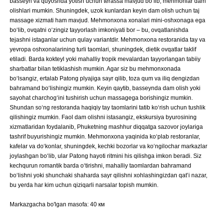
basseyn va quyoshda yotish uchun terassa mavjud boʻlib, mehmonlar dam
olishlari mumkin. Shuningdek, uzok kunlardan keyin dam olish uchun taj
massage xizmati ham mavjud. Mehmonxona xonalari mini-oshxonaga ega
boʻlib, ovqatni oʻzingiz tayyorlash imkoniyati bor – bu, ovqatlanishda
tejashni istaganlar uchun qulay variantdir. Mehmonxona restoranida tay va
yevropa oshxonalarining turli taomlari, shuningdek, dietik ovqatlar taklif
etiladi. Barda kokteyl yoki mahalliy tropik mevalardan tayyorlangan tabiiy
sharbatlar bilan tetiklashish mumkin. Agar siz bu mehmonxonada
boʻlsangiz, ertalab Patong plyajiga sayr qilib, toza qum va iliq dengizdan
bahramand boʻlishingiz mumkin. Keyin qaytib, basseynda dam olish yoki
sayohat charchogʻini tushirish uchun massagega borishingiz mumkin.
Shundan soʻng restoranda haqiqiy tay taomlarini tatib koʻrish uchun tushlik
qilishingiz mumkin. Faol dam olishni istasangiz, ekskursiya byurosining
xizmatlaridan foydalanib, Phuketning mashhur diqqatga sazovor joylariga
tashrif buyurishingiz mumkin. Mehmonxona yaqinida koʻplab restoranlar,
kafelar va doʻkonlar, shuningdek, kechki bozorlar va koʻngilochar markazlar
joylashgan boʻlib, ular Patong hayoti ritmini his qilishga imkon beradi. Siz
kechqurun romantik barda oʻtirishni, mahalliy taomlardan bahramand
boʻlishni yoki shunchaki shaharda sayr qilishni xohlashingizdan qatʼi nazar,
bu yerda har kim uchun qiziqarli narsalar topish mumkin.
Markazgacha bo'lgan masofa: 40 км