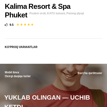
Kalima Resort & Spa
Phuket
Pxuket oroli, KATU tumani, Patong plyaji
9.5
KO'PROQ VARIANTLAR
Mobil ilova
Barcha qurilmalar
Oxirgi daqiqa turlar
YUKLAB OLINGAN — UCHIB