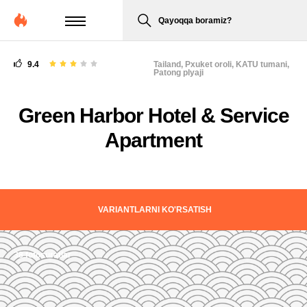
Qayoqqa boramiz?
9.4
Tailand,
Pxuket oroli, KATU tumani,
Patong plyaji
Green Harbor Hotel & Service
Apartment
VARIANTLARNI KO'RSATISH
38 fotosuratlar