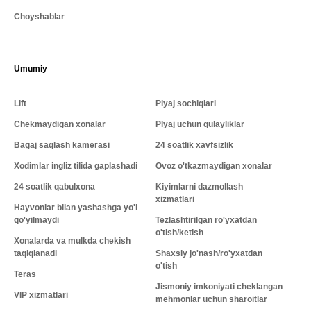
Choyshablar
Umumiy
Lift
Plyaj sochiqlari
Chekmaydigan xonalar
Plyaj uchun qulayliklar
Bagaj saqlash kamerasi
24 soatlik xavfsizlik
Xodimlar ingliz tilida gaplashadi
Ovoz o'tkazmaydigan xonalar
24 soatlik qabulxona
Kiyimlarni dazmollash
xizmatlari
Hayvonlar bilan yashashga yo'l
qo'yilmaydi
Tezlashtirilgan ro'yxatdan
o'tish/ketish
Xonalarda va mulkda chekish
taqiqlanadi
Shaxsiy jo'nash/ro'yxatdan
o'tish
Teras
Jismoniy imkoniyati cheklangan
VIP xizmatlari
mehmonlar uchun sharoitlar