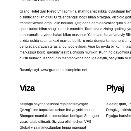
Grand Hotel San Pietro 5* Taormina shahrida tepalikka joylashgan boʻl
oʻsimliklar bilan oʻrali Oʻrta er dengizi bogʻi bilan oʻralgan. Picciol
transfer xizmati orqali olib boriladi. Qirgʻoqda dam oluvchilar qum bil
sporti turlari bilan shugʻullanish mumkin. Taormina oʻzining qadimgi
panoramali maydonchalari bilan mashhur. Yaqin atrofda anʼanaviy Sitsil
oʻzida ochiq spa markazi mavjud boʻlib, u erda dengiz komponentlari v
dengizga qaragan teraslar bunyod etilgan. Agar bu joyda bir kunni tas
markaziga borib, qadimiy teatrga chiqish mumkin. Kunning davomida p
qilish mumkin. Kechqurun mehmonxona bogʻiga qaytib, osoyishta muhitd
Rasmiy sayt: www.grandhotelsanpietro.net
Viza
Plyaj
Italiyaga sayohat qilishni rejalashtirayotgan
3-qator, qum, j
Qozog'iston fuqarolari uchun Italiya yoki boshqa
Dengizga kirish
Shengen mamlakati tomonidan berilgan Shengen
Plyajga transfer
vizasi talab qilinadi. Siz viza olish uchun VFS
Global viza markazlaridan biriga murojaat