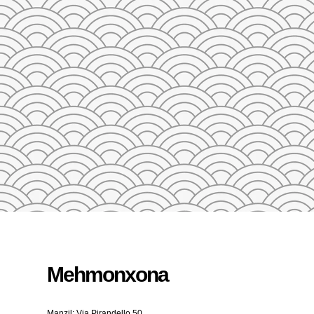
23
24
25
26
27
28
29
27
28
29
30
31
1
2
3
4
5
QAYTA O'RNATISH
Mehmonxona
Manzil: Via Pirandello 50