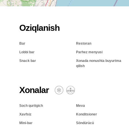
Oziqlanish
Bar
Restoran
Lobbi bar
Parhez menyusi
Snack bar
Xonada nonushta buyurtma
qilish
Xonalar
Soch quritgich
Meva
Xavfsiz
Konditsioner
Mini-bar
Söndürücü