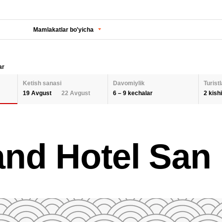
Mamlakatlar bo'yicha
ar
Ketish sanasi
Davomiylik
Turistl
6 – 9 kechalar
2 kishi
19 Avgust
22 Avgust
KECHALAR SONI
KETISH SANASI
Orqaga
ODA
nd Hotel San 
2 K
AUGUST 2026
Barcha hududlarni tanlash
SEPTEMBER 202
6
9
26
27
28
29
30
31
1
30
31
1
BOL
QAYTA O'RNATISH
2
3
4
5
6
7
8
6
7
8
9
10
11
12
13
14
15
13
14
15
QAY
16
17
18
19
20
21
22
20
21
22