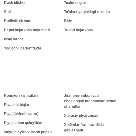
Dush idishni
Tualet qog'ozi
Stol
To'shak yaqinidagi rozetka
Budilnik xizmati
Bide
Bepul hojatxona buyumlari
Yuqori hojatxona
Issiq vanna
Yog'och / parket taxta
Konsyerj xizmatlari
Jismoniy imkoniyati
cheklangan mehmonlar uchun
Plyaj sochiqlari
sharoitlar
Plyaj (birinchi qator)
Xususiy plyaj zonasi
Plyaj uchun qulayliklar
Xodimlar frantsuz tilida
gaplashadi
Valyuta ayirboshlash punkti