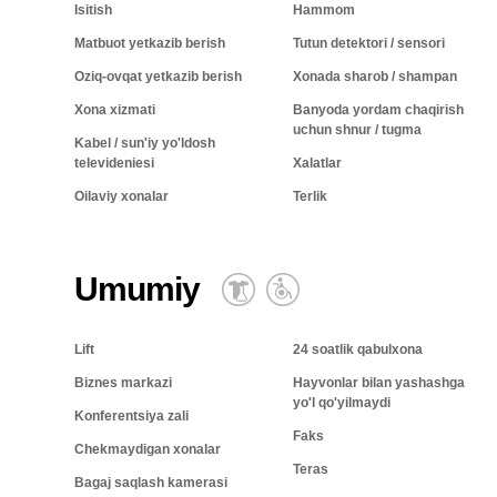
Isitish
Hammom
Matbuot yetkazib berish
Tutun detektori / sensori
Oziq-ovqat yetkazib berish
Xonada sharob / shampan
Xona xizmati
Banyoda yordam chaqirish
uchun shnur / tugma
Kabel / sun'iy yo'ldosh
televideniesi
Xalatlar
Oilaviy xonalar
Terlik
Umumiy
Lift
24 soatlik qabulxona
Biznes markazi
Hayvonlar bilan yashashga
yo'l qo'yilmaydi
Konferentsiya zali
Faks
Chekmaydigan xonalar
Teras
Bagaj saqlash kamerasi