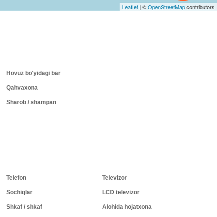
Leaflet
|
©
OpenStreetMap
contributors
Hovuz bo'yidagi bar
Qahvaxona
Sharob / shampan
Telefon
Televizor
Sochiqlar
LCD televizor
Shkaf / shkaf
Alohida hojatxona