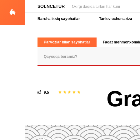
SOLNCETUR
Oxirgi daqiqa turlari har kuni
Barcha issiq sayohatlar
Tanlov uchun ariza
Parvozlar bilan sayohatlar
Faqat mehmonxonal
OMMABOP SO'ROVLAR
Gra
9.5
44 fotosuratlar