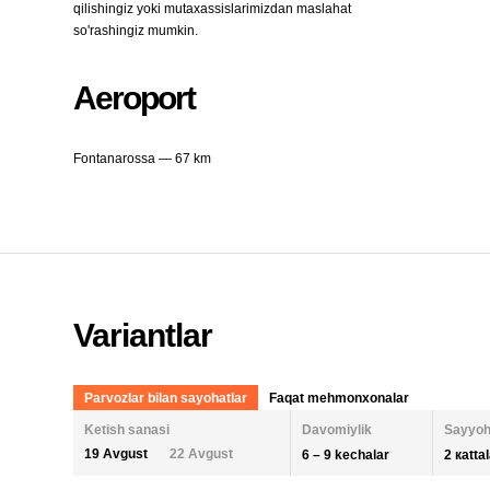
qilishingiz yoki mutaxassislarimizdan maslahat
so'rashingiz mumkin.
Aeroport
Fontanarossa — 67 km
Variantlar
Parvozlar bilan sayohatlar
Faqat mehmonxonalar
Ketish sanasi
Davomiylik
Sayyoh
19 Avgust
22 Avgust
6 – 9 kechalar
2 кatta