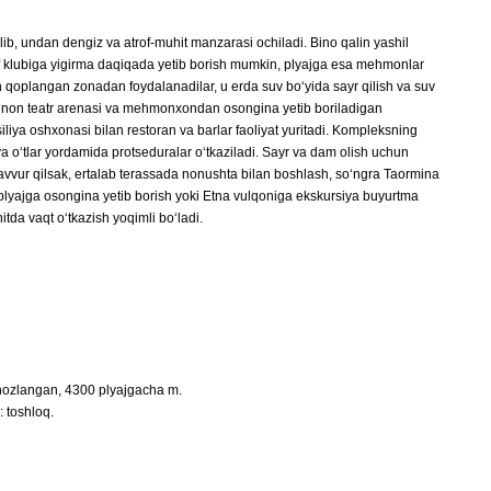
ib, undan dengiz va atrof-muhit manzarasi ochiladi. Bino qalin yashil
o golf klubiga yigirma daqiqada yetib borish mumkin, plyajga esa mehmonlar
an qoplangan zonadan foydalanadilar, u erda suv boʻyida sayr qilish va suv
 yunon teatr arenasi va mehmonxondan osongina yetib boriladigan
iya oshxonasi bilan restoran va barlar faoliyat yuritadi. Kompleksning
a oʻtlar yordamida protseduralar oʻtkaziladi. Sayr va dam olish uchun
avvur qilsak, ertalab terassada nonushta bilan boshlash, soʻngra Taormina
lyajga osongina yetib borish yoki Etna vulqoniga ekskursiya buyurtma
a vaqt oʻtkazish yoqimli boʻladi.
ihozlangan, 4300 plyajgacha m.
: toshloq.