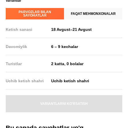
Variantlar
PARVOZLAR BILAN
FAQAT MEHMONXONALAR
SAYOHATLAR
Ketish sanasi
18 Avgust
–
21 Avgust
Davomiylik
6 – 9 kechalar
,
Turistlar
2 katta
0 bolalar
Uchib ketish shahri
Uchib ketish shahri
VARIANTLARNI KO'RSATISH
Bu sanada sayohatlar yo'q