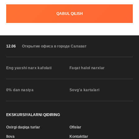
QABUL QILISH
12.06
Открытие офиса в городе Салават
Eng yaxshi narx kafolati
Faqat halol narxlar
0% dan nasiya
Sovg'a kartalari
EKSKURSIYALARNI QIDIRING
Oxirgi daqiqa turlar
Ofislar
Ilova
Kontaktlar