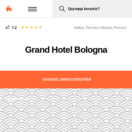
Qayoqqa boramiz?
7.2
Italiya,
Ferrara viloyati, Ferrara
Grand Hotel Bologna
VARIANTLARNI KO'RSATISH
11 fotosuratlar