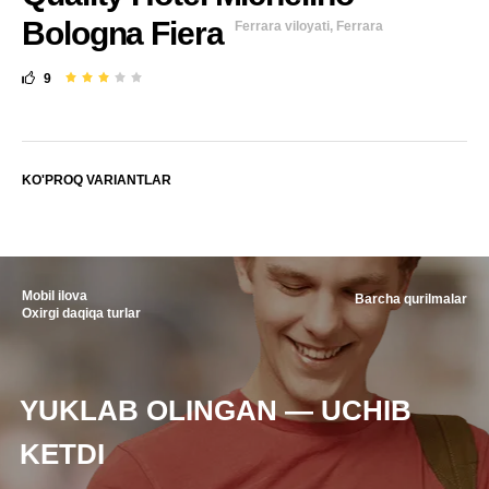
Bologna Fiera
Ferrara viloyati, Ferrara
9
KO'PROQ VARIANTLAR
Mobil ilova
Barcha qurilmalar
Oxirgi daqiqa turlar
YUKLAB OLINGAN — UCHIB
KETDI