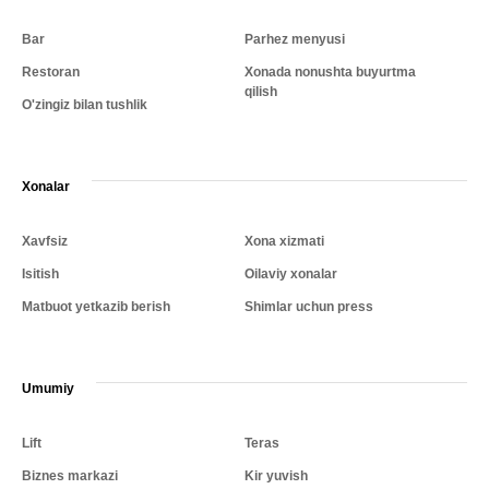
Bar
Parhez menyusi
Restoran
Xonada nonushta buyurtma
qilish
O'zingiz bilan tushlik
Xonalar
Xavfsiz
Xona xizmati
Isitish
Oilaviy xonalar
Matbuot yetkazib berish
Shimlar uchun press
Umumiy
Lift
Teras
Biznes markazi
Kir yuvish