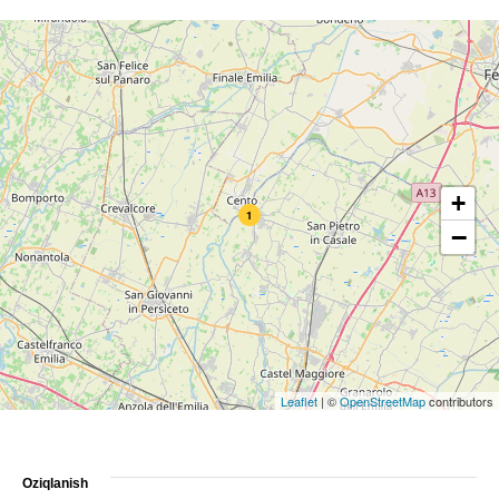
+
1
−
Leaflet
|
©
OpenStreetMap
contributors
Oziqlanish