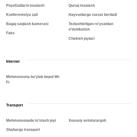
Poyafzallarni tozalash
Quruq tozalash
Konferentsiya zali
Hayvonlarga ruxsat beriladi
Bagaj saqlash kamerasi
Tezlashtirilgan ro'yxatdan
o'tish/ketish
Faks
Chekish joylari
Internet
Mehmonxona bo'ylab bepul Wi-
Fi
Transport
Mehmonxonada to'xtash joyi
Xususiy avtoturargoh
Shaharga transport