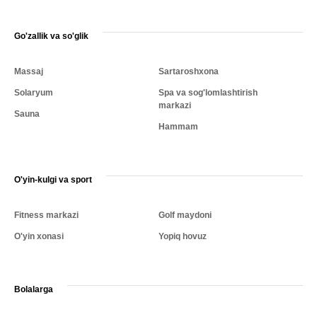
Go'zallik va so'glik
Massaj
Sartaroshxona
Solaryum
Spa va sog'lomlashtirish
markazi
Sauna
Hammam
O'yin-kulgi va sport
Fitness markazi
Golf maydoni
O'yin xonasi
Yopiq hovuz
Bolalarga