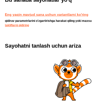
Eng yaqin mavjud sana uchun variantlarni ko'ring
qidiruv parametrlarini o'zgartirishga harakat qiling yoki maxsu
takliflarni qidiring
Sayohatni tanlash uchun ariza