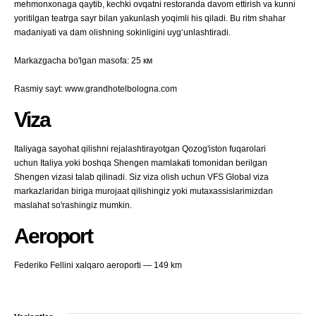
mehmonxonaga qaytib, kechki ovqatni restoranda davom ettirish va kunni
yoritilgan teatrga sayr bilan yakunlash yoqimli his qiladi. Bu ritm shahar
madaniyati va dam olishning sokinligini uyg‘unlashtiradi.
Markazgacha bo'lgan masofa: 25 км
Rasmiy sayt: www.grandhotelbologna.com
Viza
Italiyaga sayohat qilishni rejalashtirayotgan Qozog'iston fuqarolari
uchun Italiya yoki boshqa Shengen mamlakati tomonidan berilgan
Shengen vizasi talab qilinadi. Siz viza olish uchun VFS Global viza
markazlaridan biriga murojaat qilishingiz yoki mutaxassislarimizdan
maslahat so'rashingiz mumkin.
Aeroport
Federiko Fellini xalqaro aeroporti — 149 km