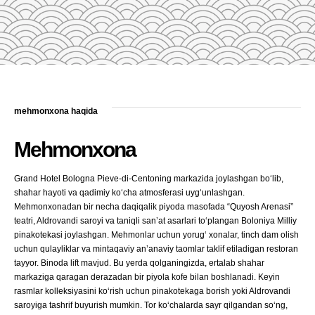
mehmonxona haqida
Mehmonxona
Grand Hotel Bologna Pieve-di-Centoning markazida joylashgan bo‘lib,
shahar hayoti va qadimiy ko‘cha atmosferasi uyg‘unlashgan.
Mehmonxonadan bir necha daqiqalik piyoda masofada “Quyosh Arenasi”
teatri, Aldrovandi saroyi va taniqli san’at asarlari to‘plangan Boloniya Milliy
pinakotekasi joylashgan. Mehmonlar uchun yorug‘ xonalar, tinch dam olish
uchun qulayliklar va mintaqaviy an’anaviy taomlar taklif etiladigan restoran
tayyor. Binoda lift mavjud. Bu yerda qolganingizda, ertalab shahar
markaziga qaragan derazadan bir piyola kofe bilan boshlanadi. Keyin
rasmlar kolleksiyasini ko‘rish uchun pinakotekaga borish yoki Aldrovandi
saroyiga tashrif buyurish mumkin. Tor ko‘chalarda sayr qilgandan so‘ng,