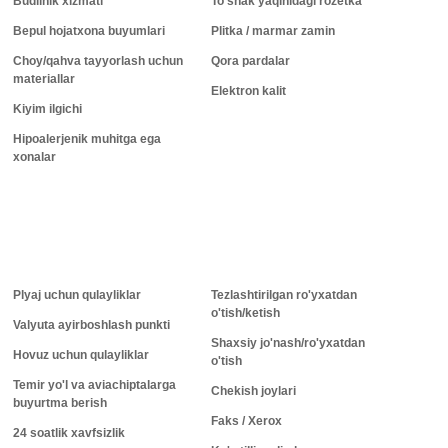
Budilnik xizmati
To'shak yaqinidagi rozetka
Bepul hojatxona buyumlari
Plitka / marmar zamin
Choy/qahva tayyorlash uchun
Qora pardalar
materiallar
Elektron kalit
Kiyim ilgichi
Hipoalerjenik muhitga ega
xonalar
Plyaj uchun qulayliklar
Tezlashtirilgan ro'yxatdan
o'tish/ketish
Valyuta ayirboshlash punkti
Shaxsiy jo'nash/ro'yxatdan
Hovuz uchun qulayliklar
o'tish
Temir yo'l va aviachiptalarga
Chekish joylari
buyurtma berish
Faks / Xerox
24 soatlik xavfsizlik