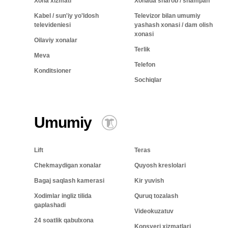
Xona xizmati
Xonada sharob / shampan
Kabel / sun'iy yo'ldosh
Televizor bilan umumiy
televideniesi
yashash xonasi / dam olish
xonasi
Oilaviy xonalar
Terlik
Meva
Telefon
Konditsioner
Sochiqlar
Umumiy
Lift
Teras
Chekmaydigan xonalar
Quyosh kreslolari
Bagaj saqlash kamerasi
Kir yuvish
Xodimlar ingliz tilida
Quruq tozalash
gaplashadi
Videokuzatuv
24 soatlik qabulxona
Konsyerj xizmatlari