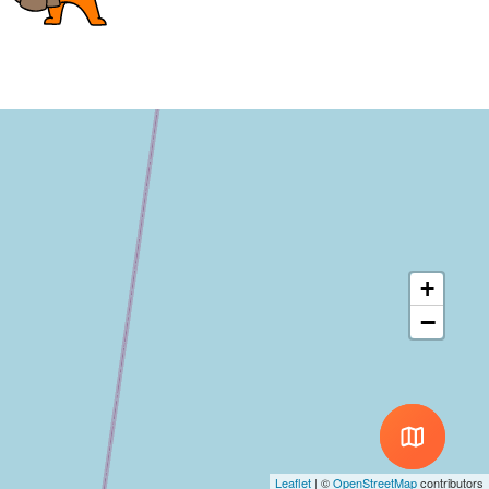
+
−
Leaflet
|
©
OpenStreetMap
contributors