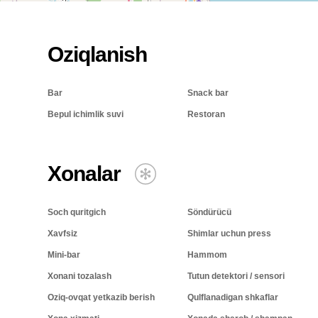
Oziqlanish
Bar
Snack bar
Bepul ichimlik suvi
Restoran
Xonalar
Soch quritgich
Söndürücü
Xavfsiz
Shimlar uchun press
Mini-bar
Hammom
Xonani tozalash
Tutun detektori / sensori
Oziq-ovqat yetkazib berish
Qulflanadigan shkaflar