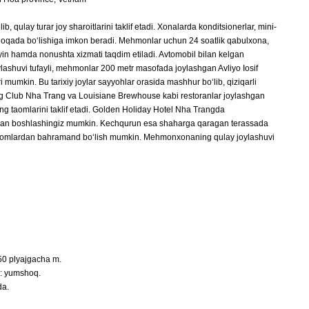
ulay turar joy sharoitlarini taklif etadi. Xonalarda konditsionerlar, mini-
loqada bo‘lishiga imkon beradi. Mehmonlar uchun 24 soatlik qabulxona,
n hamda nonushta xizmati taqdim etiladi. Avtomobil bilan kelgan
shuvi tufayli, mehmonlar 200 metr masofada joylashgan Avliyo Iosif
 mumkin. Bu tarixiy joylar sayyohlar orasida mashhur bo‘lib, qiziqarli
ling Club Nha Trang va Louisiane Brewhouse kabi restoranlar joylashgan
ing taomlarini taklif etadi. Golden Holiday Hotel Nha Trangda
 bilan boshlashingiz mumkin. Kechqurun esa shaharga qaragan terassada
iy taomlardan bahramand bo‘lish mumkin. Mehmonxonaning qulay joylashuvi
50 plyajgacha m.
h: yumshoq.
da.