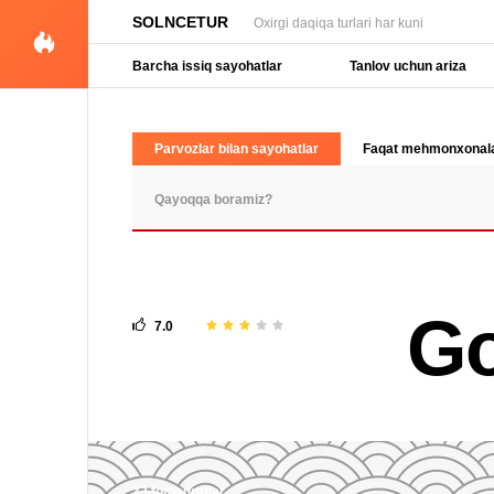
SOLNCETUR
Oxirgi daqiqa turlari har kuni
Barcha issiq sayohatlar
Tanlov uchun ariza
Parvozlar bilan sayohatlar
Faqat mehmonxonal
OMMABOP SO'ROVLAR
Go
7.0
33 fotosuratlar