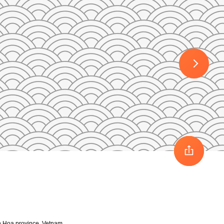
30
1
2
3
nh Hoa province, Vetnam