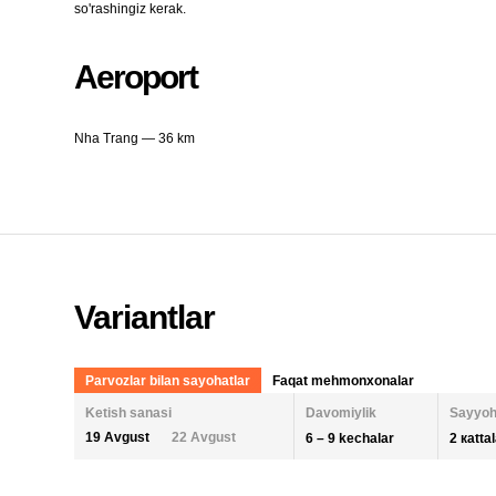
so'rashingiz kerak.
Aeroport
Nha Trang — 36 km
Variantlar
Parvozlar bilan sayohatlar
Faqat mehmonxonalar
Ketish sanasi
Davomiylik
Sayyoh
19 Avgust
22 Avgust
6 – 9 kechalar
2 кatta
KECHALAR SONI