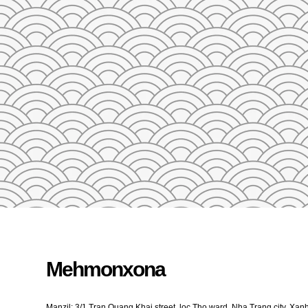
23
24
25
26
27
28
29
27
28
29
30
31
1
2
3
4
5
QAYTA O'RNATISH
Mehmonxona
Manzil: 3/1 Tran Quang Khai street, loc Tho ward, Nha Trang city, Xa