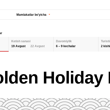
Mamlakatlar bo'yicha
ar
Ketish sanasi
Davomiylik
Turistl
6 – 9 kechalar
2 kishi
19 Avgust
22 Avgust
KECHALAR SONI
KETISH SANASI
Orqaga
ODA
lden Holiday 
2 K
AUGUST 2026
Barcha hududlarni tanlash
SEPTEMBER 202
6
9
26
27
28
29
30
31
1
30
31
1
BOL
QAYTA O'RNATISH
2
3
4
5
6
7
8
6
7
8
9
10
11
12
13
14
15
13
14
15
QAY
16
17
18
19
20
21
22
20
21
22