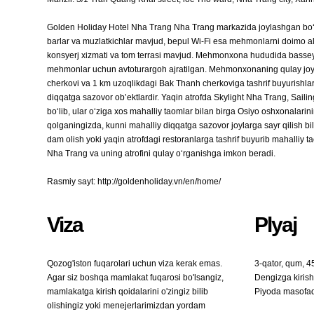
Golden Holiday Hotel Nha Trang Nha Trang markazida joylashgan bo‘lib, q
barlar va muzlatkichlar mavjud, bepul Wi-Fi esa mehmonlarni doimo a
konsyerj xizmati va tom terrasi mavjud. Mehmonxona hududida basseyi
mehmonlar uchun avtoturargoh ajratilgan. Mehmonxonaning qulay joyla
cherkovi va 1 km uzoqlikdagi Bak Thanh cherkoviga tashrif buyurishlari
diqqatga sazovor ob’ektlardir. Yaqin atrofda Skylight Nha Trang, Sai
bo‘lib, ular o‘ziga xos mahalliy taomlar bilan birga Osiyo oshxonalarin
qolganingizda, kunni mahalliy diqqatga sazovor joylarga sayr qilish
dam olish yoki yaqin atrofdagi restoranlarga tashrif buyurib mahall
Nha Trang va uning atrofini qulay o‘rganishga imkon beradi.
Rasmiy sayt: http://goldenholiday.vn/en/home/
Viza
Plyaj
Qozog'iston fuqarolari uchun viza kerak emas.
3-qator, qum, 4
Agar siz boshqa mamlakat fuqarosi bo'lsangiz,
Dengizga kiris
mamlakatga kirish qoidalarini o'zingiz bilib
Piyoda masofa
olishingiz yoki menejerlarimizdan yordam