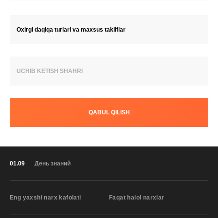
Oxirgi daqiqa turlari va maxsus takliflar
UCHIB KETISH SHAHRI
QABUL QILISH
01.09
День знаний
Eng yaxshi narx kafolati
Faqat halol narxlar