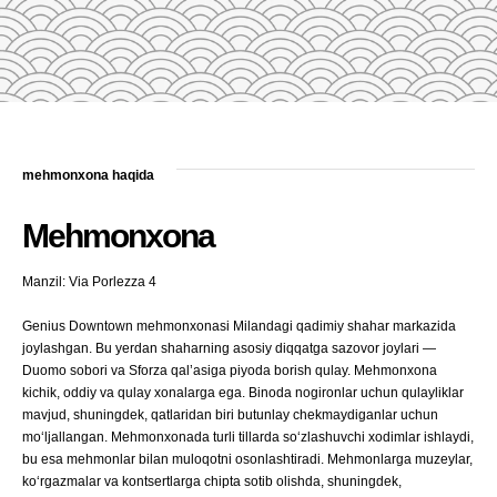
mehmonxona haqida
Mehmonxona
Manzil: Via Porlezza 4
Genius Downtown mehmonxonasi Milandagi qadimiy shahar markazida
joylashgan. Bu yerdan shaharning asosiy diqqatga sazovor joylari —
Duomo sobori va Sforza qal’asiga piyoda borish qulay. Mehmonxona
kichik, oddiy va qulay xonalarga ega. Binoda nogironlar uchun qulayliklar
mavjud, shuningdek, qatlaridan biri butunlay chekmaydiganlar uchun
mo‘ljallangan. Mehmonxonada turli tillarda so‘zlashuvchi xodimlar ishlaydi,
bu esa mehmonlar bilan muloqotni osonlashtiradi. Mehmonlarga muzeylar,
ko‘rgazmalar va kontsertlarga chipta sotib olishda, shuningdek,