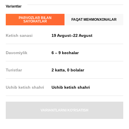
Variantlar
PARVOZLAR BILAN
FAQAT MEHMONXONALAR
SAYOHATLAR
Ketish sanasi
19 Avgust
–
22 Avgust
Davomiylik
6 – 9 kechalar
,
Turistlar
2 katta
0 bolalar
Uchib ketish shahri
Uchib ketish shahri
VARIANTLARNI KO'RSATISH