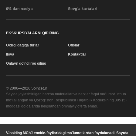
0% dan nasiya
Sovg'a kartalari
EKSKURSIYALARNI QIDIRING
Oxirgi daqiqa turlar
Ofislar
Ilova
Kontaktlar
Onlayn qo'ng'iroq qiling
© 2006—
2026
Solncetur
Saytda joylashtirilgan barcha materiallar va narxlar faqat ma'lumot uchun
mo'ljallangan va Qozog'iston Respublikasi Fuqarolik Kodeksining 395 (5)
moddasi qoidalarida belgilangan ommaviy oferta emas.
Sifat xizmati
—
V-holding MChJ cookie-fayllaridagi ma'lumotlardan foydalanadi. Saytda
Sizning mintaqangiz