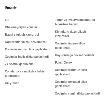
Umumiy
Lift
Temir yo'l va aviachiptalarga
buyurtma berish
Chekmaydigan xonalar
Kiyimlarni dazmollash
Bagaj saqlash kamerasi
xizmatlari
Konferentsiya zali / ziyofat zali
Xodimlar italyan tilida
gaplashadi
Xodimlar nemis tilida gaplashadi
Hayvonlarga ruxsat beriladi
Xodimlar ingliz tilida gaplashadi
Faks / Xerox
24 soatlik qabulxona
Xodimlar frantsuz tilida
Xonalarda va mulkda chekish
gaplashadi
taqiqlanadi
Xodimlar portugal tilida
Kir yuvish
gaplashadi
Xodimlar rumin tilida gaplashadi