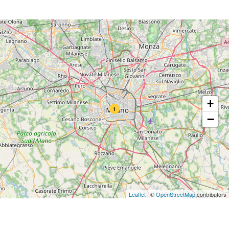
+
1
−
Leaflet
|
©
OpenStreetMap
contributors