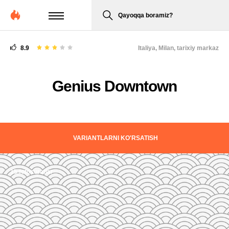
Qayoqqa boramiz?
8.9
Italiya,
Milan, tarixiy markaz
Genius Downtown
VARIANTLARNI KO'RSATISH
15 fotosuratlar