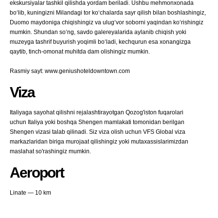
ekskursiyalar tashkil qilishda yordam beriladi. Ushbu mehmonxonada
bo‘lib, kuningizni Milandagi tor ko‘chalarda sayr qilish bilan boshlashingiz,
Duomo maydoniga chiqishingiz va ulug‘vor soborni yaqindan ko‘rishingiz
mumkin. Shundan so‘ng, savdo galereyalarida aylanib chiqish yoki
muzeyga tashrif buyurish yoqimli bo‘ladi, kechqurun esa xonangizga
qaytib, tinch-omonat muhitda dam olishingiz mumkin.
Rasmiy sayt: www.geniushoteldowntown.com
Viza
Italiyaga sayohat qilishni rejalashtirayotgan Qozog'iston fuqarolari
uchun Italiya yoki boshqa Shengen mamlakati tomonidan berilgan
Shengen vizasi talab qilinadi. Siz viza olish uchun VFS Global viza
markazlaridan biriga murojaat qilishingiz yoki mutaxassislarimizdan
maslahat so'rashingiz mumkin.
Aeroport
Linate — 10 km