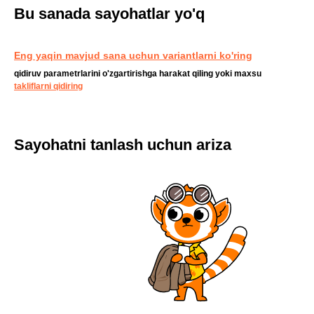
Bu sanada sayohatlar yo'q
Eng yaqin mavjud sana uchun variantlarni ko'ring
qidiruv parametrlarini o'zgartirishga harakat qiling yoki maxsu
takliflarni qidiring
Sayohatni tanlash uchun ariza