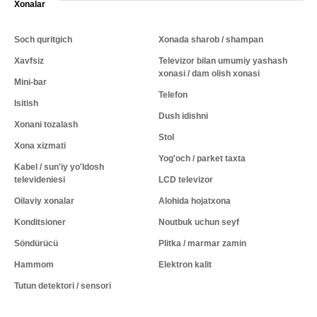
Xonalar
Soch quritgich
Xonada sharob / shampan
Xavfsiz
Televizor bilan umumiy yashash
xonasi / dam olish xonasi
Mini-bar
Telefon
Isitish
Dush idishni
Xonani tozalash
Stol
Xona xizmati
Yog'och / parket taxta
Kabel / sun'iy yo'ldosh
televideniesi
LCD televizor
Oilaviy xonalar
Alohida hojatxona
Konditsioner
Noutbuk uchun seyf
Söndürücü
Plitka / marmar zamin
Hammom
Elektron kalit
Tutun detektori / sensori