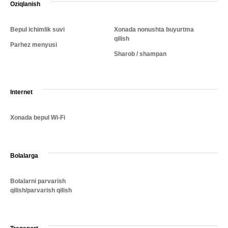
Oziqlanish
Bepul ichimlik suvi
Xonada nonushta buyurtma
qilish
Parhez menyusi
Sharob / shampan
Internet
Xonada bepul Wi-Fi
Bolalarga
Bolalarni parvarish
qilish/parvarish qilish