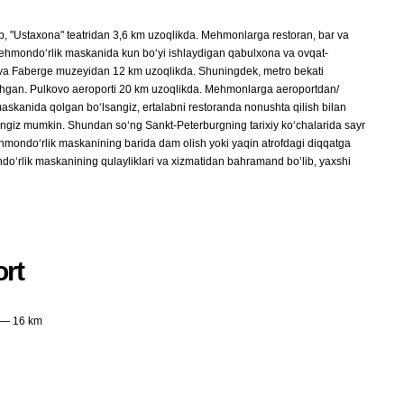
, "Ustaxona" teatridan 3,6 km uzoqlikda. Mehmonlarga restoran, bar va
i mehmondo‘rlik maskanida kun bo‘yi ishlaydigan qabulxona va ovqat-
 va Faberge muzeyidan 12 km uzoqlikda. Shuningdek, metro bekati
hgan. Pulkovo aeroporti 20 km uzoqlikda. Mehmonlarga aeroportdan/
maskanida qolgan bo‘lsangiz, ertalabni restoranda nonushta qilish bilan
ingiz mumkin. Shundan so‘ng Sankt-Peterburgning tarixiy ko‘chalarida sayr
ehmondo‘rlik maskanining barida dam olish yoki yaqin atrofdagi diqqatga
o‘rlik maskanining qulayliklari va xizmatidan bahramand bo‘lib, yaxshi
rt
 — 16 km