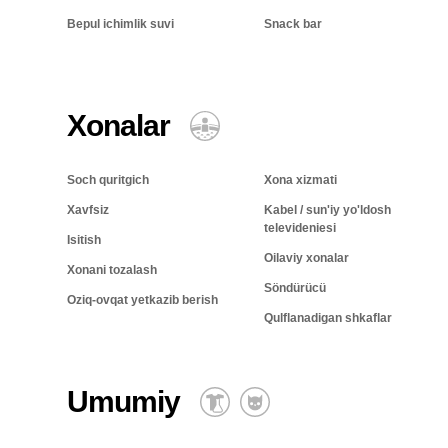
Bepul ichimlik suvi
Snack bar
Xonalar
Soch quritgich
Xona xizmati
Xavfsiz
Kabel / sun'iy yo'ldosh
televideniesi
Isitish
Oilaviy xonalar
Xonani tozalash
Söndürücü
Oziq-ovqat yetkazib berish
Qulflanadigan shkaflar
Umumiy