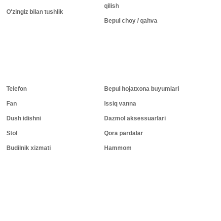
qilish
O'zingiz bilan tushlik
Bepul choy / qahva
Telefon
Bepul hojatxona buyumlari
Fan
Issiq vanna
Dush idishni
Dazmol aksessuarlari
Stol
Qora pardalar
Budilnik xizmati
Hammom