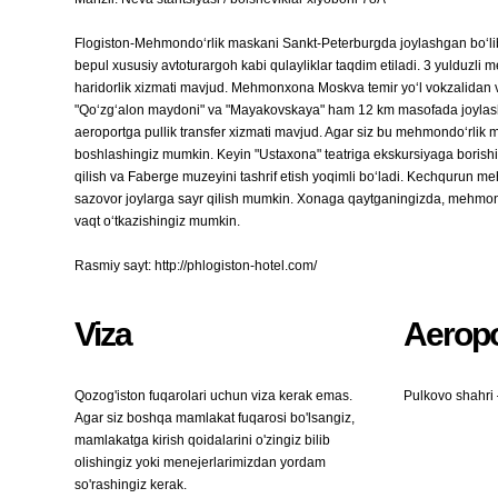
Flogiston-Mehmondo‘rlik maskani Sankt-Peterburgda joylashgan bo‘lib
bepul xususiy avtoturargoh kabi qulayliklar taqdim etiladi. 3 yulduzl
haridorlik xizmati mavjud. Mehmonxona Moskva temir yo‘l vokzalidan
"Qo‘zg‘alon maydoni" va "Mayakovskaya" ham 12 km masofada joylas
aeroportga pullik transfer xizmati mavjud. Agar siz bu mehmondo‘rlik 
boshlashingiz mumkin. Keyin "Ustaxona" teatriga ekskursiyaga borish
qilish va Faberge muzeyini tashrif etish yoqimli bo‘ladi. Kechqurun m
sazovor joylarga sayr qilish mumkin. Xonaga qaytganingizda, mehmond
vaqt o‘tkazishingiz mumkin.
Rasmiy sayt: http://phlogiston-hotel.com/
Viza
Aeropo
Qozog'iston fuqarolari uchun viza kerak emas.
Pulkovo shahri
Agar siz boshqa mamlakat fuqarosi bo'lsangiz,
mamlakatga kirish qoidalarini o'zingiz bilib
olishingiz yoki menejerlarimizdan yordam
so'rashingiz kerak.