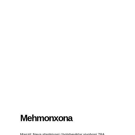
23
24
25
26
27
28
29
27
28
29
30
31
1
2
3
4
5
QAYTA O'RNATISH
Mehmonxona
Manzil: Neva stantsiyasi / bolsheviklar xiyoboni 78A