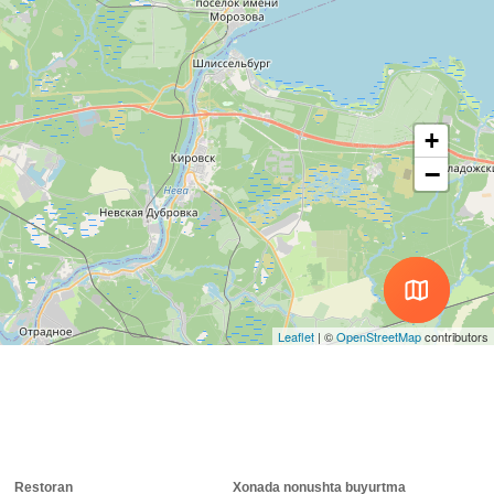
+
−
Leaflet
|
©
OpenStreetMap
contributors
Restoran
Xonada nonushta buyurtma