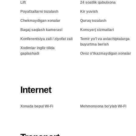
Lift
24 soatlik qabulxona
Poyafzallarni tozalash
Kir yuvish
Chekmaydigan xonalar
Quruq tozalash
Bagaj saqlash kamerasi
Konsyerj xizmatlari
Konferentsiya zali / ziyofat zali
Temir yo'l va aviachiptalarga
buyurtma berish
Xodimlar ingliz tilida
gaplashadi
Ovoz o'tkazmaydigan xonalar
Internet
Xonada bepul Wi-Fi
Mehmonxona bo'ylab Wi-Fi