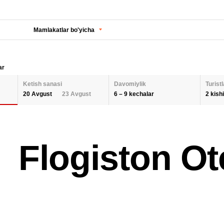
Mamlakatlar bo'yicha
ar
Ketish sanasi
Davomiylik
Turistl
6 – 9 kechalar
2 kishi
20 Avgust
23 Avgust
KECHALAR SONI
KETISH SANASI
Orqaga
ODA
Flogiston Ot
2 K
AUGUST 2026
Barcha hududlarni tanlash
SEPTEMBER 202
6
9
26
27
28
29
30
31
1
30
31
1
BOL
QAYTA O'RNATISH
2
3
4
5
6
7
8
6
7
8
9
10
11
12
13
14
15
13
14
15
QAY
16
17
18
19
20
21
22
20
21
22