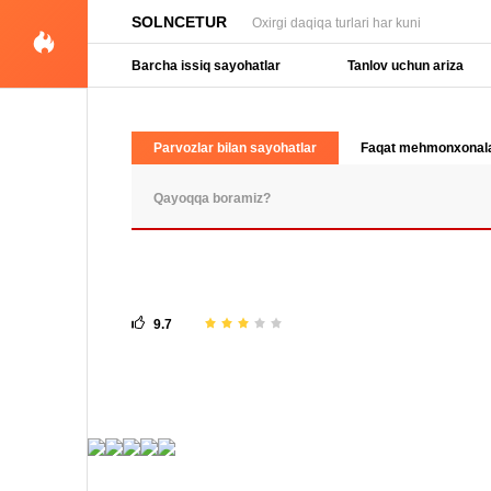
SOLNCETUR
Oxirgi daqiqa turlari har kuni
Barcha issiq sayohatlar
Tanlov uchun ariza
Parvozlar bilan sayohatlar
Faqat mehmonxonal
OMMABOP SO'ROVLAR
9.7
5 fotosuratlar