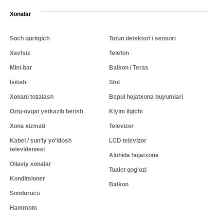
Xonalar
Soch quritgich
Tutun detektori / sensori
Xavfsiz
Telefon
Mini-bar
Balkon / Teras
Isitish
Stol
Xonani tozalash
Bepul hojatxona buyumlari
Oziq-ovqat yetkazib berish
Kiyim ilgichi
Xona xizmati
Televizor
Kabel / sun'iy yo'ldosh
LCD televizor
televideniesi
Alohida hojatxona
Oilaviy xonalar
Tualet qog'ozi
Konditsioner
Balkon
Söndürücü
Hammom