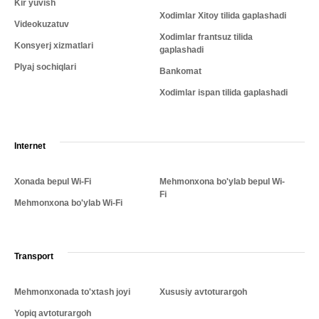
Kir yuvish
Xodimlar Xitoy tilida gaplashadi
Videokuzatuv
Xodimlar frantsuz tilida
Konsyerj xizmatlari
gaplashadi
Plyaj sochiqlari
Bankomat
Xodimlar ispan tilida gaplashadi
Internet
Xonada bepul Wi-Fi
Mehmonxona bo'ylab bepul Wi-
Fi
Mehmonxona bo'ylab Wi-Fi
Transport
Mehmonxonada to'xtash joyi
Xususiy avtoturargoh
Yopiq avtoturargoh