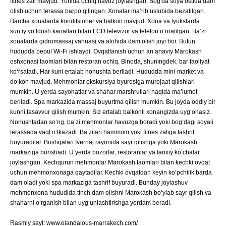
fitnes zali mavjud. Yonida ochiq havuz joylashgan. Bog'da soya ostida dam
olish uchun terassa barpo qilingan. Xonalar maʼrib uslubida bezatilgan.
Barcha xonalarda konditsioner va balkon mavjud. Xona va lyukslarda
sunʼiy yo‘ldosh kanallari bilan LCD televizor va telefon o‘rnatilgan. Baʼzi
xonalarda gidromassaj vannasi va alohida dam olish joyi bor. Butun
hududda bepul Wi-Fi ishlaydi. Ovqatlanish uchun anʼanaviy Marokash
oshxonasi taomlari bilan restoran ochiq. Binoda, shuningdek, bar faoliyat
ko‘rsatadi. Har kuni ertalab nonushta beriladi. Hududda mini-market va
do‘kon mavjud. Mehmonlar ekskursiya byurosiga murojaat qilishlari
mumkin. U yerda sayohatlar va shahar marshrutlari haqida maʼlumot
beriladi. Spa markazida massaj buyurtma qilish mumkin. Bu joyda oddiy bir
kunni tasavvur qilish mumkin. Siz ertalab balkonli xonangizda uyg‘onasiz.
Nonushtadan so‘ng, baʼzi mehmonlar havuzga boradi yoki bog‘dagi soyali
terassada vaqt o‘tkazadi. Baʼzilari hammom yoki fitnes zaliga tashrif
buyuradilar. Boshqalari Ivernaj rayonida sayr qilishga yoki Marokash
markaziga borishadi. U yerda bozorlar, restoranlar va tarixiy ko‘chalar
joylashgan. Kechqurun mehmonlar Marokash taomlari bilan kechki ovqat
uchun mehmonxonaga qaytadilar. Kechki ovqatdan keyin ko‘pchilik barda
dam oladi yoki spa markaziga tashrif buyuradi. Bunday joylashuv
mehmonxona hududida tinch dam olishni Marokash bo‘ylab sayr qilish va
shaharni o‘rganish bilan uyg‘unlashtirishga yordam beradi.
Rasmiy sayt: www.elandalous-marrakech.com/