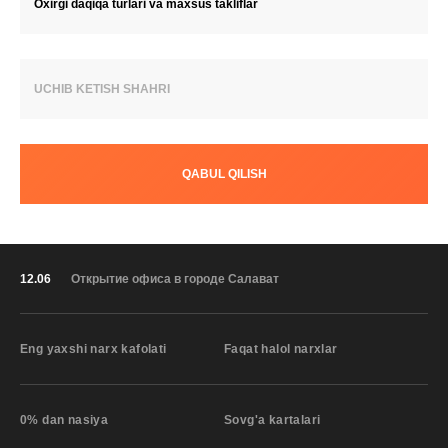
Oxirgi daqiqa turlari va maxsus takliflar
UCHIB KETISH SHAHRI
QABUL QILISH
12.06
Открытие офиса в городе Салават
Eng yaxshi narx kafolati
Faqat halol narxlar
0% dan nasiya
Sovg'a kartalari