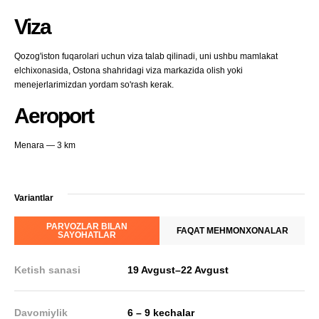
Viza
Qozog'iston fuqarolari uchun viza talab qilinadi, uni ushbu mamlakat
elchixonasida, Ostona shahridagi viza markazida olish yoki
menejerlarimizdan yordam so'rash kerak.
Aeroport
Menara — 3 km
Variantlar
PARVOZLAR BILAN
FAQAT MEHMONXONALAR
SAYOHATLAR
Ketish sanasi
19 Avgust
–
22 Avgust
Davomiylik
6 – 9 kechalar