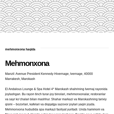
mehmonxona haqida
Mehmonxona
Manzil: Avenue President Kennedy Hivernage, Ivernage, 40000
Marrakesh, Marokash
El Andalous Lounge & Spa Hotel 4* Marokash shahrining Ivernaj rayonida
joylashgan. Bu rayon tinch turar-joy binolari, mehmonxonalar, restoranlar
va sayr ko‘chalari bilan mashhur. Shahar markazi va Marokashning tarixiy
qismi – bozorlari, kafelari va diqqatga sazovor joylari yaqin joyda.
Mehmonxona hududida spa markazi faoliyat yuritadi. Unda hammom va