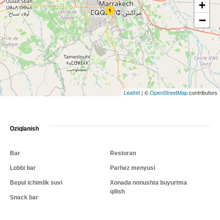
+
1
−
Leaflet
|
©
OpenStreetMap
contributors
Oziqlanish
Bar
Restoran
Lobbi bar
Parhez menyusi
Bepul ichimlik suvi
Xonada nonushta buyurtma
qilish
Snack bar