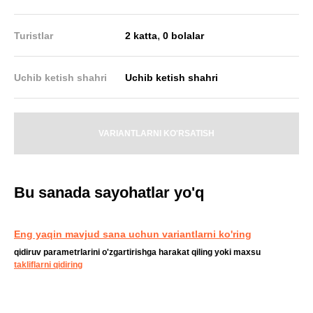
,
Turistlar
2 katta
0 bolalar
Uchib ketish shahri
Uchib ketish shahri
VARIANTLARNI KO'RSATISH
Bu sanada sayohatlar yo'q
Eng yaqin mavjud sana uchun variantlarni ko'ring
qidiruv parametrlarini o'zgartirishga harakat qiling yoki maxsu
takliflarni qidiring