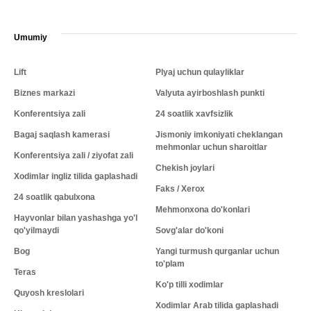
Umumiy
Lift
Plyaj uchun qulayliklar
Biznes markazi
Valyuta ayirboshlash punkti
Konferentsiya zali
24 soatlik xavfsizlik
Bagaj saqlash kamerasi
Jismoniy imkoniyati cheklangan
mehmonlar uchun sharoitlar
Konferentsiya zali / ziyofat zali
Chekish joylari
Xodimlar ingliz tilida gaplashadi
Faks / Xerox
24 soatlik qabulxona
Mehmonxona do'konlari
Hayvonlar bilan yashashga yo'l
qo'yilmaydi
Sovg'alar do'koni
Bog
Yangi turmush qurganlar uchun
to'plam
Teras
Ko'p tilli xodimlar
Quyosh kreslolari
Xodimlar Arab tilida gaplashadi