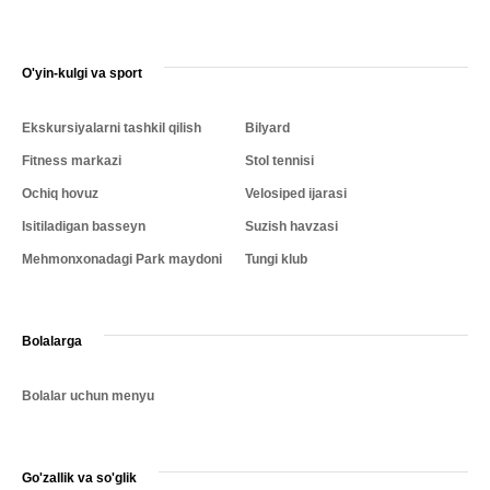
O'yin-kulgi va sport
Ekskursiyalarni tashkil qilish
Bilyard
Fitness markazi
Stol tennisi
Ochiq hovuz
Velosiped ijarasi
Isitiladigan basseyn
Suzish havzasi
Mehmonxonadagi Park maydoni
Tungi klub
Bolalarga
Bolalar uchun menyu
Go'zallik va so'glik