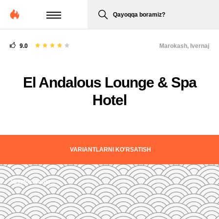
Qayoqqa boramiz?
9.0
Marokash,
Ivernaj
El Andalous Lounge & Spa
Hotel
VARIANTLARNI KO'RSATISH
18 fotosuratlar