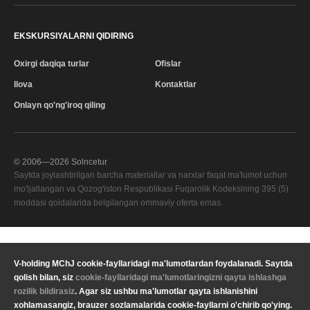
EKSKURSIYALARNI QIDIRING
Oxirgi daqiqa turlar
Ofislar
Ilova
Kontaktlar
Onlayn qo'ng'iroq qiling
© 2006—
2026
Solncetur
Saytda joylashtirilgan barcha materiallar va narxlar faqat ma'lumot uchun
mo'ljallangan va Qozog'iston Respublikasi Fuqarolik Kodeksining 395 (5)
moddasi qoidalarida belgilangan ommaviy oferta emas.
Sifat xizmati
—
V-holding MChJ cookie-fayllaridagi ma'lumotlardan foydalanadi. Saytda
Sizning mintaqangiz
qolish bilan, siz
cookie-fayllaridagi ma'lumotlaringizni qayta ishlashga
Maxfiylik
Valyuta
KZT Qozog'iston tenge
rozilik bildirasiz
. Agar siz ushbu ma'lumotlar qayta ishlanishini
siyosati
xohlamasangiz, brauzer sozlamalarida cookie-fayllarni o'chirib qo'ying.
Yuridik ma'lumot