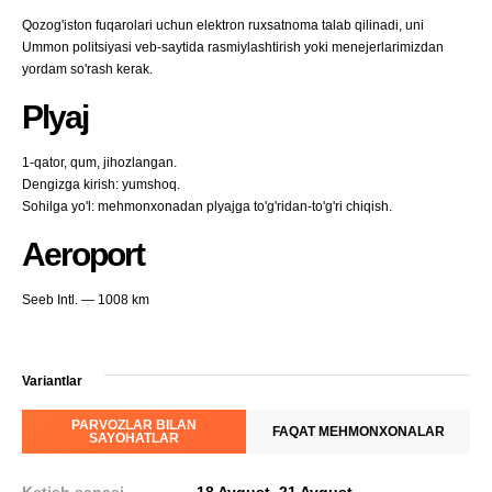
Qozog'iston fuqarolari uchun elektron ruxsatnoma talab qilinadi, uni
Ummon politsiyasi veb-saytida rasmiylashtirish yoki menejerlarimizdan
yordam so'rash kerak.
Plyaj
1-qator, qum, jihozlangan.
Dengizga kirish: yumshoq.
Sohilga yo'l: mehmonxonadan plyajga to'g'ridan-to'g'ri chiqish.
Aeroport
Seeb Intl. — 1008 km
Variantlar
PARVOZLAR BILAN
FAQAT MEHMONXONALAR
SAYOHATLAR
Ketish sanasi
18 Avgust
–
21 Avgust