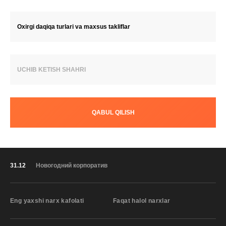
Oxirgi daqiqa turlari va maxsus takliflar
UCHIB KETISH SHAHRI
QABUL QILISH
31.12
Новогодний корпоратив
Eng yaxshi narx kafolati
Faqat halol narxlar