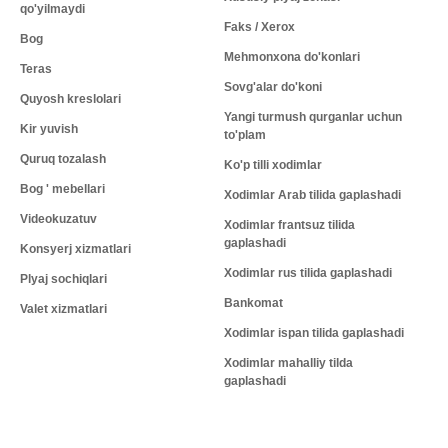
qo'yilmaydi
Faks / Xerox
Bog
Mehmonxona do'konlari
Teras
Sovg'alar do'koni
Quyosh kreslolari
Yangi turmush qurganlar uchun
Kir yuvish
to'plam
Quruq tozalash
Ko'p tilli xodimlar
Bog ' mebellari
Xodimlar Arab tilida gaplashadi
Videokuzatuv
Xodimlar frantsuz tilida
gaplashadi
Konsyerj xizmatlari
Xodimlar rus tilida gaplashadi
Plyaj sochiqlari
Bankomat
Valet xizmatlari
Xodimlar ispan tilida gaplashadi
Xodimlar mahalliy tilda
gaplashadi