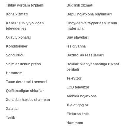
Tibbiy yordam to'plami
Budilnik xizmati
Xona xizmati
Bepul hojatxona buyumlari
Kabel / sun'iy yo'ldosh
Choy/qahva tayyorlash uchun
televideniesi
materiallar
Oilaviy xonalar
Suv slaydlari
Konditsioner
Issiq vanna
Söndürücü
Dazmol aksessuarlari
Shimlar uchun press
Bolalar bilan yashashga ruxsat
beriladi
Hammom
Televizor
Tutun detektori / sensori
LCD televizor
Qulflanadigan shkaflar
Alohida hojatxona
Xonada sharob / shampan
Tualet qog'ozi
Xalatlar
Elektron kalit
Terlik
Hammom