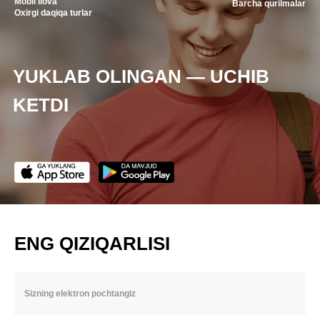
Mobil ilova
Barcha qurilmalar
Oxirgi daqiqa turlar
YUKLAB OLINGAN — UCHIB
KETDI
ENG QIZIQARLISI