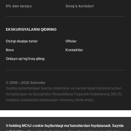
0% dan nasiya
Sovg'a kartalari
EKSKURSIYALARNI QIDIRING
Oxirgi daqiqa turlar
Ofislar
Ilova
Kontaktlar
Onlayn qo'ng'iroq qiling
© 2006—
2026
Solncetur
Saytda joylashtirilgan barcha materiallar va narxlar faqat ma'lumot uchun
mo'ljallangan va Qozog'iston Respublikasi Fuqarolik Kodeksining 395 (5)
moddasi qoidalarida belgilangan ommaviy oferta emas.
Sifat xizmati
—
V-holding MChJ cookie-fayllaridagi ma'lumotlardan foydalanadi. Saytda
Sizning mintaqangiz