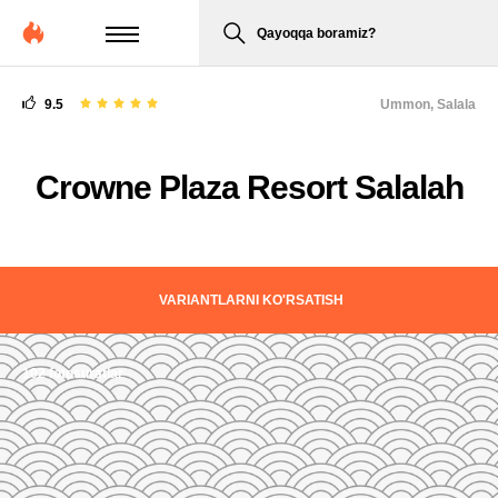
Qayoqqa boramiz?
9.5
Ummon,
Salala
Crowne Plaza Resort Salalah
VARIANTLARNI KO'RSATISH
102 fotosuratlar