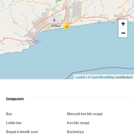
+
1
−
Leaflet
|
©
OpenStreetMap
contributors
Oziqlanish
Bar
Mavzuli kechki ovqat
Lobbi bar
Kechki ovqat
Bepul ichimlik suvi
Barbekyu