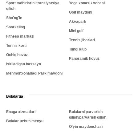
Sport tadbirlarini translyatsiya
Yoga xonasi / xonasi
qilish
Golf maydoni
Sho'ng'in
Akvapark
Snorkeling
Mini golf
Fitness markazi
Tennis jihozlari
Tennis korti
Tungi klub
Ochiq hovuz
Panoramik hovuz
Isitiladigan basseyn
Mehmonxonadagi Park maydoni
Bolalarga
Enaga xizmatlari
Bolalarni parvarish
qilish/parvarish qilish
Bolalar uchun menyu
O'yin maydonchasi