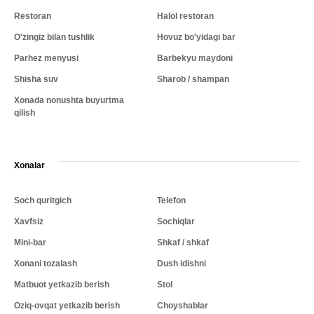
Restoran
Halol restoran
O'zingiz bilan tushlik
Hovuz bo'yidagi bar
Parhez menyusi
Barbekyu maydoni
Shisha suv
Sharob / shampan
Xonada nonushta buyurtma
qilish
Xonalar
Soch quritgich
Telefon
Xavfsiz
Sochiqlar
Mini-bar
Shkaf / shkaf
Xonani tozalash
Dush idishni
Matbuot yetkazib berish
Stol
Oziq-ovqat yetkazib berish
Choyshablar