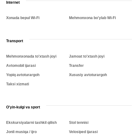
Internet
Xonada bepul Wi-Fi
Mehmonxona bo'ylab Wi-Fi
Transport
Mehmonxonada to'xtash joyi
Jamoat to'xtash joyi
Avtomobil ijarasi
Transfer
Yopiq avtoturargoh
Xususiy avtoturargoh
Taksi xizmati
O'yin-kulgi va sport
Ekskursiyalarni tashkil qilish
Stol tennisi
Jonli musiqa / ijro
Velosiped ijarasi