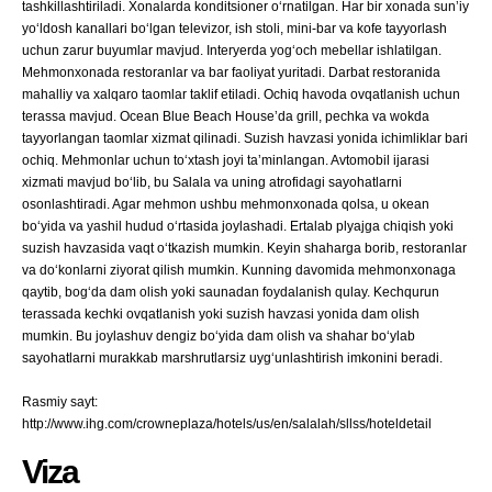
tashkillashtiriladi. Xonalarda konditsioner o‘rnatilgan. Har bir xonada sunʼiy
yo‘ldosh kanallari bo‘lgan televizor, ish stoli, mini-bar va kofe tayyorlash
uchun zarur buyumlar mavjud. Interyerda yog‘och mebellar ishlatilgan.
Mehmonxonada restoranlar va bar faoliyat yuritadi. Darbat restoranida
mahalliy va xalqaro taomlar taklif etiladi. Ochiq havoda ovqatlanish uchun
terassa mavjud. Ocean Blue Beach Houseʼda grill, pechka va wokda
tayyorlangan taomlar xizmat qilinadi. Suzish havzasi yonida ichimliklar bari
ochiq. Mehmonlar uchun to‘xtash joyi taʼminlangan. Avtomobil ijarasi
xizmati mavjud bo‘lib, bu Salala va uning atrofidagi sayohatlarni
osonlashtiradi. Agar mehmon ushbu mehmonxonada qolsa, u okean
bo‘yida va yashil hudud o‘rtasida joylashadi. Ertalab plyajga chiqish yoki
suzish havzasida vaqt o‘tkazish mumkin. Keyin shaharga borib, restoranlar
va do‘konlarni ziyorat qilish mumkin. Kunning davomida mehmonxonaga
qaytib, bog‘da dam olish yoki saunadan foydalanish qulay. Kechqurun
terassada kechki ovqatlanish yoki suzish havzasi yonida dam olish
mumkin. Bu joylashuv dengiz bo‘yida dam olish va shahar bo‘ylab
sayohatlarni murakkab marshrutlarsiz uyg‘unlashtirish imkonini beradi.
Rasmiy sayt:
http://www.ihg.com/crowneplaza/hotels/us/en/salalah/sllss/hoteldetail
Viza