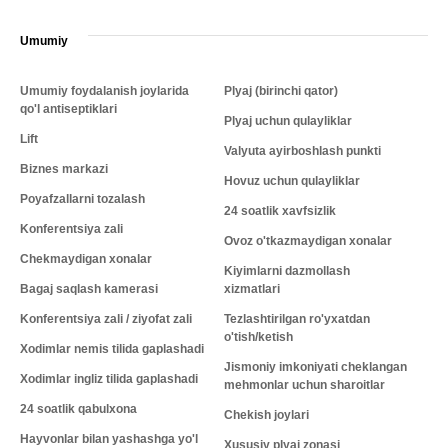
Umumiy
Umumiy foydalanish joylarida
Plyaj (birinchi qator)
qo'l antiseptiklari
Plyaj uchun qulayliklar
Lift
Valyuta ayirboshlash punkti
Biznes markazi
Hovuz uchun qulayliklar
Poyafzallarni tozalash
24 soatlik xavfsizlik
Konferentsiya zali
Ovoz o'tkazmaydigan xonalar
Chekmaydigan xonalar
Kiyimlarni dazmollash
Bagaj saqlash kamerasi
xizmatlari
Konferentsiya zali / ziyofat zali
Tezlashtirilgan ro'yxatdan
o'tish/ketish
Xodimlar nemis tilida gaplashadi
Jismoniy imkoniyati cheklangan
Xodimlar ingliz tilida gaplashadi
mehmonlar uchun sharoitlar
24 soatlik qabulxona
Chekish joylari
Hayvonlar bilan yashashga yo'l
Xususiy plyaj zonasi