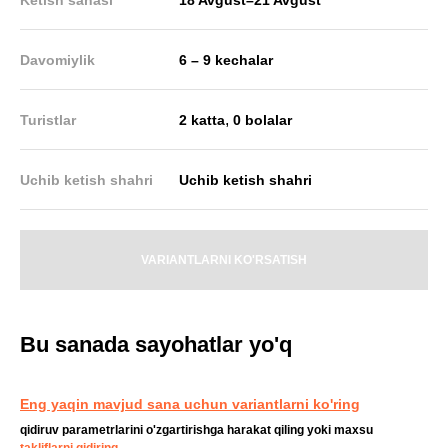
Davomiylik
6 – 9 kechalar
,
Turistlar
2 katta
0 bolalar
Uchib ketish shahri
Uchib ketish shahri
VARIANTLARNI KO'RSATISH
Bu sanada sayohatlar yo'q
Eng yaqin mavjud sana uchun variantlarni ko'ring
qidiruv parametrlarini o'zgartirishga harakat qiling yoki maxsu