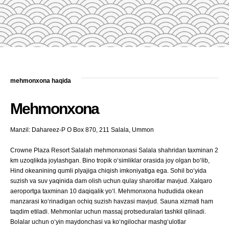
mehmonxona haqida
Mehmonxona
Manzil: Dahareez-P O Box 870, 211 Salala, Ummon
Crowne Plaza Resort Salalah mehmonxonasi Salala shahridan taxminan 2
km uzoqlikda joylashgan. Bino tropik o‘simliklar orasida joy olgan bo‘lib,
Hind okeanining qumli plyajiga chiqish imkoniyatiga ega. Sohil bo‘yida
suzish va suv yaqinida dam olish uchun qulay sharoitlar mavjud. Xalqaro
aeroportga taxminan 10 daqiqalik yo‘l. Mehmonxona hududida okean
manzarasi ko‘rinadigan ochiq suzish havzasi mavjud. Sauna xizmati ham
taqdim etiladi. Mehmonlar uchun massaj protseduralari tashkil qilinadi.
Bolalar uchun o‘yin maydonchasi va ko‘ngilochar mashg‘ulotlar