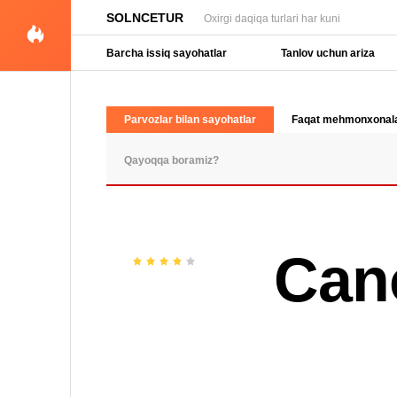
SOLNCETUR
Oxirgi daqiqa turlari har kuni
Barcha issiq sayohatlar
Tanlov uchun ariza
Parvozlar bilan sayohatlar
Faqat mehmonxonal
OMMABOP SO'ROVLAR
Can