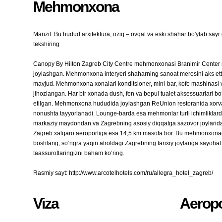
Mehmonxona
Manzil: Bu hudud arxitektura, oziq – ovqat va eski shahar bo'ylab sayr
tekshiring
Canopy By Hilton Zagreb City Centre mehmonxonasi Branimir Center ma
joylashgan. Mehmonxona interyeri shaharning sanoat merosini aks ett
mavjud. Mehmonxona xonalari konditsioner, mini-bar, kofe mashinasi va s
jihozlangan. Har bir xonada dush, fen va bepul tualet aksessuarlari 
etilgan. Mehmonxona hududida joylashgan ReUnion restoranida xorvat os
nonushta tayyorlanadi. Lounge-barda esa mehmonlar turli ichimlikl
markaziy maydondan va Zagrebning asosiy diqqatga sazovor joylarida
Zagreb xalqaro aeroportiga esa 14,5 km masofa bor. Bu mehmonxonada q
boshlang, so‘ngra yaqin atrofdagi Zagrebning tarixiy joylariga sayoha
taassurotlaringizni baham ko‘ring.
Rasmiy sayt: http://www.arcotelhotels.com/ru/allegra_hotel_zagreb/
Viza
Aeropo