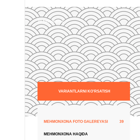
39 fotosuratlar
VARIANTLARNI KO'RSATISH
MEHMONXONA FOTO GALEREYASI
39
MEHMONXONA HAQIDA