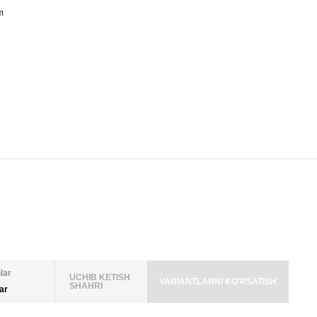
m
lar
UCHIB KETISH
VARIANTLARNI KO'RSATISH
SHAHRI
lar