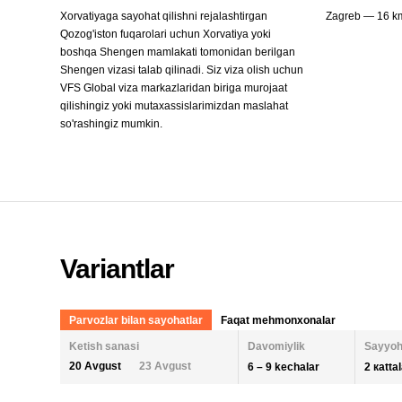
Xorvatiyaga sayohat qilishni rejalashtirgan
Zagreb — 16 k
Qozog'iston fuqarolari uchun Xorvatiya yoki
boshqa Shengen mamlakati tomonidan berilgan
Shengen vizasi talab qilinadi. Siz viza olish uchun
VFS Global viza markazlaridan biriga murojaat
qilishingiz yoki mutaxassislarimizdan maslahat
so'rashingiz mumkin.
Variantlar
Parvozlar bilan sayohatlar
Faqat mehmonxonalar
Ketish sanasi
Davomiylik
Sayyoh
20 Avgust
23 Avgust
6 – 9 kechalar
2 кatta