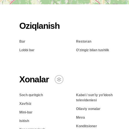
Oziqlanish
Bar
Restoran
Lobbi bar
O'zingiz bilan tushlik
Xonalar
Soch quritgich
Kabel / sun'iy yo'ldosh
televideniesi
Xavfsiz
Oilaviy xonalar
Mini-bar
Meva
Isitish
Konditsioner