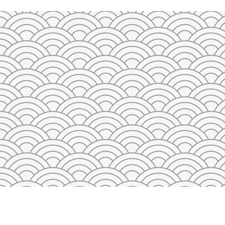
23
24
25
26
27
28
29
27
28
29
30
31
1
2
3
4
5
QAYTA O'RNATISH