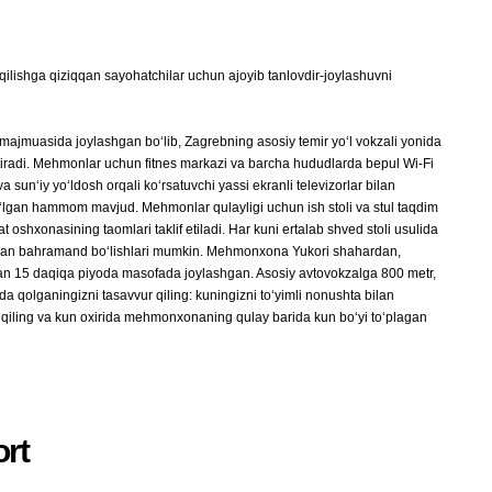
 qilishga qiziqqan sayohatchilar uchun ajoyib tanlovdir-joylashuvni
jmuasida joylashgan bo‘lib, Zagrebning asosiy temir yo‘l vokzali yonida
iradi. Mehmonlar uchun fitnes markazi va barcha hududlarda bepul Wi-Fi
un‘iy yo‘ldosh orqali ko‘rsatuvchi yassi ekranli televizorlar bilan
bo‘lgan hammom mavjud. Mehmonlar qulayligi uchun ish stoli va stul taqdim
hxonasining taomlari taklif etiladi. Har kuni ertalab shved stoli usulida
ardan bahramand bo‘lishlari mumkin. Mehmonxona Yukori shahardan,
n 15 daqiqa piyoda masofada joylashgan. Asosiy avtovokzalga 800 metr,
olganingizni tasavvur qiling: kuningizni to‘yimli nonushta bilan
t qiling va kun oxirida mehmonxonaning qulay barida kun bo‘yi to‘plagan
rt