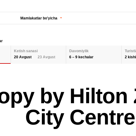
Mamlakatlar bo'yicha
ar
Ketish sanasi
Davomiylik
Turistl
6 – 9 kechalar
2 kishi
20 Avgust
23 Avgust
KECHALAR SONI
KETISH SANASI
Orqaga
ODA
opy by Hilton
2 K
AUGUST 2026
Barcha hududlarni tanlash
SEPTEMBER 202
6
9
26
27
28
29
30
31
1
30
31
1
BOL
City Centre
QAYTA O'RNATISH
2
3
4
5
6
7
8
6
7
8
9
10
11
12
13
14
15
13
14
15
QAY
16
17
18
19
20
21
22
20
21
22