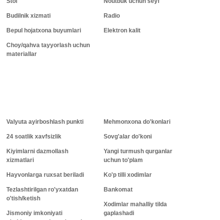
Stol
Noutbuk uchun seyf
Budilnik xizmati
Radio
Bepul hojatxona buyumlari
Elektron kalit
Choy/qahva tayyorlash uchun
materiallar
Valyuta ayirboshlash punkti
Mehmonxona do'konlari
24 soatlik xavfsizlik
Sovg'alar do'koni
Kiyimlarni dazmollash
Yangi turmush qurganlar
xizmatlari
uchun to'plam
Hayvonlarga ruxsat beriladi
Ko'p tilli xodimlar
Tezlashtirilgan ro'yxatdan
Bankomat
o'tish/ketish
Xodimlar mahalliy tilda
Jismoniy imkoniyati
gaplashadi