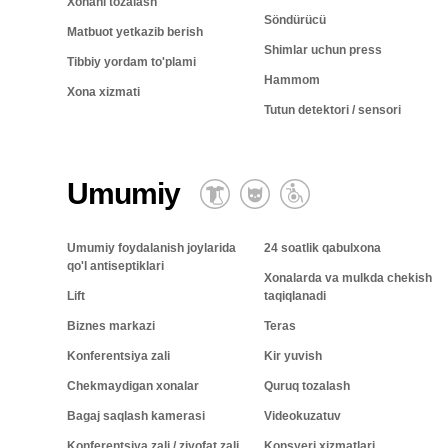
Xonani tozalash
Söndürücü
Matbuot yetkazib berish
Shimlar uchun press
Tibbiy yordam to'plami
Hammom
Xona xizmati
Tutun detektori / sensori
Umumiy
Umumiy foydalanish joylarida
24 soatlik qabulxona
qo'l antiseptiklari
Xonalarda va mulkda chekish
Lift
taqiqlanadi
Biznes markazi
Teras
Konferentsiya zali
Kir yuvish
Chekmaydigan xonalar
Quruq tozalash
Bagaj saqlash kamerasi
Videokuzatuv
Konferentsiya zali / ziyofat zali
Konsyerj xizmatlari