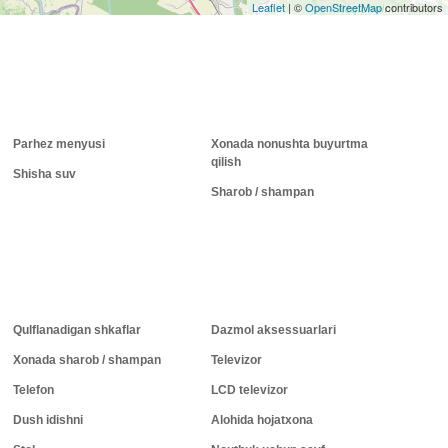
Leaflet
|
©
OpenStreetMap
contributors
Parhez menyusi
Xonada nonushta buyurtma
qilish
Shisha suv
Sharob / shampan
Qulflanadigan shkaflar
Dazmol aksessuarlari
Xonada sharob / shampan
Televizor
Telefon
LCD televizor
Dush idishni
Alohida hojatxona